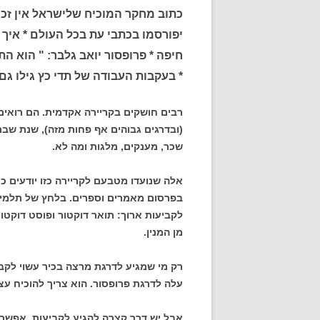
כתוב מחקר המוכיח שלישראל אין זכו
יפורסמו בכתבי עת בכל העולם * איך 
חיפה * פרופסור יואב גלבר: " הוא ה
* בעקבות העבודה של תדי כץ גילו 
(ובדרגים גבוהים אף פחות מזה), שנת שבת
שכר, מענקים, מלגות ומה לא.
אלה שנועדו מטבעם לקריירה כזו יודעים כי
בפרסום מאמרים וספרים. בלחץ של תלמידי
לקביעות ארוך: תואר דוקטור ופוסט דוקטו
מן המנין.
רק מי שמגיע לדרגת מרצה בכיר עשוי לקבל
עלה לדרגת פרופסור. הוא צריך להוכיח עצמ
אבל יש דרך קצרה להגיע לקביעות. אפשר 