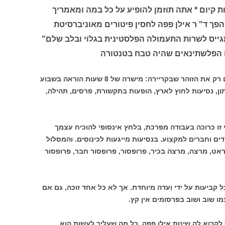
ת קיום * אתה תוזמן להופיע על כל במה ומאמריך
הפך ד" ר אילן פפה לחסין פיטורים מאוניברסיטת
תגייס לשרות התעמולה הפלסטינית בגלוי ובלב שלם"
גם הפלשתינאים שהיה טבח בטנטורה
רבים חושקים בקריירה אקדמית. הם רואים רק את הזוהר שבקריירה: מישרה של 8 שעות הוראה בשבוע
ון, נסיעות לחוץ לארץ, הופעות בתקשורת, פרסים, תהילה,
 זו כרוכה בעבודה מפרכת, בלחץ אינסופי להוכיח עצמך
ם וחברים למקצוע. בנסיעות מייגעות לכינוסים. והמסלול
ראט, מרצה, מרצה בכיר, פרופסור, פרופסור חבר, פרופסור
 קביעות על ידי ועדה מיוחדת. אך לא כל אחד זוכה, גם אם
ו שוב ושוב בפרסומים אין קץ.
לקרוא לה שיטת אילן פפה. כל מה שעליך לעשות הוא