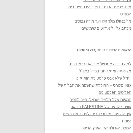
מי גרש את הבריטים ואיך היו החיים בימי
המנדט
מלובנגולו מלך זולו ועד מורה נבוכים
מכתב גלוי ל"אידיוטים שימושיים"
הרשומות הנצפות ביותר (בכל הזמנים)
למה הדירה אמו של אורי אבנרי את בנה
מצוואתה ומתי לחם בכלל באצ"ל
"חייל שלא אנס פלסטינית הוא גזען"
ג'ואן פיטרס – החוקרת שחשפה את הבלוף של
הפליטים הפלסטינים
המפות שכל תלמיד ישראלי חייב להכיר
אוצר צילומים של PALESTINE הריקה
איך להיפטר מזבובי הבית ולפתור את בעיית
היונים
המפה הגדולה של הארץ הריקה