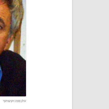
אילן פפה ויקישיתוף