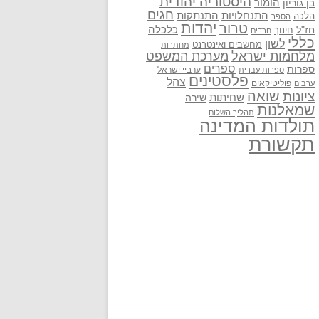
היסטוריה יהודית
בן גוריון
הומור
חגים
התנתקות
התנחלויות
הלכה
הספר
יהדות
טרור
חז"ל
כלכלה
חינוך
חרדים
כללי
לשון
מחשבים ואינטרנט
מחתרות
מלחמות ישראל
מערכת המשפט
ספרים
ספרות
ערביי ישראל
ספרות עברית
פלסטינים
צהל
פוליטיקאים
ערבים
שואה
ציונות
שחיתות
שירה
שמאלנות
תהליך השלום
תולדות המדינה
תקשורת