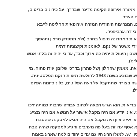
 יהודים ממזרח אירופה הקימה מדינה שבדרך, על כידונים בריטים,
ם הערבי.
 המנהיגות היהודית המזרח אירופאית החליטה לייבא
י דה-ערביזציה.
אית האחרונה תיפול בחרב (ולא תתפרק מרצון ותהפוך
ידי משטר של נקם, לאומנות וקיצוניות דתית.
ון העוולות יהיה כה ארוך וכבד, עד כי יהיה זה בלתי אנושי
ים).
ה, מאמין שהחלון (של פתרון בדרכי שלום) עודו פתוח. מי
ת תאוות הנקם הפלסטינית.
ה בצורה שתתקבל על דעת הפליטים, כל ניסיונות הפיוס
ו.
בריאות. הוא הגיש הצעה לכתוב עבודה שרבות כמותה זיכו
 איני יודע אם היה מקבל אישור על הנושא אם היה מציע
או איזה ציון היה מקבל אם היה מגיע למסקנה שהטבח
א אסף עדויות בעל פה מערבים והגיע למסקנה שהיה טבח
בטנטורה. העבודה אושרה והוא אף קיבל ציון 97. למזלו הרע היו גם עדים יהודים למה שארע באמת