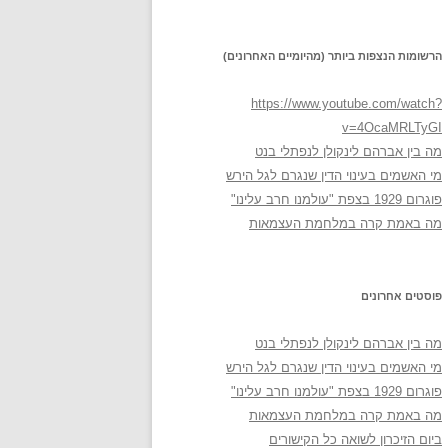
הרשומות הנצפות ביותר (מהיומיים האחרונים)
https://www.youtube.com/watch?
v=4OcaMRLTyGI
מה בין אברהם לינקולן לנפתלי בנט
מי האשמים בעינוי הדין שנגרם לגל הירש
פוגרום 1929 בצפת "עולמנו חרב עלינו"
מה באמת קרה במלחמת העצמאות
פוסטים אחרונים
מה בין אברהם לינקולן לנפתלי בנט
מי האשמים בעינוי הדין שנגרם לגל הירש
פוגרום 1929 בצפת "עולמנו חרב עלינו"
מה באמת קרה במלחמת העצמאות
ביום הזיכרון לשואה כל הקישורים