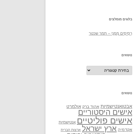
בלוגים מומלצים
רְסִיסִים מִמֶנִי – תמר שכטר
נושאים
נושאים
נושאים
אבטואנטישמיות
אולמרט
אהוד ברק
אישים היסטוריים
אישים פוליטיים
אנטישמיות
ארץ ישראל
אקדמיה
ארצות הברית