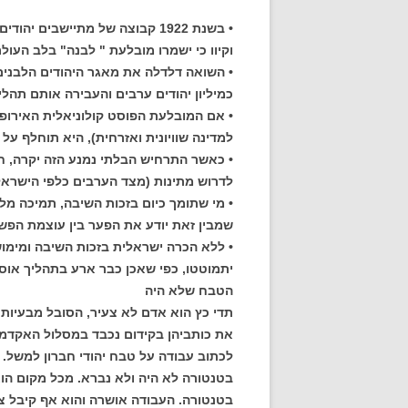
• בשנת 1922 קבוצה של מתיישבים
וקיוו כי ישמרו מובלעת " לבנה" בלב העול
• השואה דלדלה את מאגר היהודים הלבנים.
כמיליון יהודים ערבים והעבירה אותם תהליכ
• אם המובלעת הפוסט קולוניאלית האירופ
למדינה שוויונית ואזרחית), היא תוחלף על 
• כאשר התרחיש הבלתי נמנע הזה יקרה, חשב
לדרוש מתינות (מצד הערבים כלפי הישראל
• מי שתומך כיום בזכות השיבה, תמיכה מלא
שמבין זאת יודע את הפער בין עוצמת הפשע שבוצע בשנת 1948 לחולש
• ללא הכרה ישראלית בזכות השיבה ומימוש
יתמוטטו, כפי שאכן כבר ארע בתהליך אוסל
הטבח שלא היה
תדי כץ הוא אדם לא צעיר, הסובל מבעיות 
את כותביהן בקידום נכבד במסלול האקדמי.
לכתוב עבודה על טבח יהודי חברון למשל. 
בטנטורה לא היה ולא נברא. מכל מקום הו