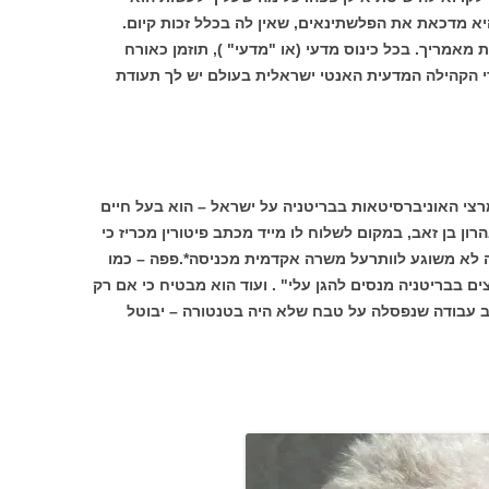
א מדכאת את הפלשתינאים, שאין לה בכלל זכות קיום.
מאמריך. בכל כינוס מדעי (או "מדעי" ), תוזמן כאורח
די הקהילה המדעית האנטי ישראלית בעולם יש לך תעודת
רצי האוניברסיטאות בבריטניה על ישראל – הוא בעל חיים
רון בן זאב, במקום לשלוח לו מייד מכתב פיטורין מכריז כי
 לא משוגע לוותרעל משרה אקדמית מכניסה*.פפה – כמו
ם בבריטניה מנסים להגן עלי" . ועוד הוא מבטיח כי אם רק
ב עבודה שנפסלה על טבח שלא היה בטנטורה – יבוטל