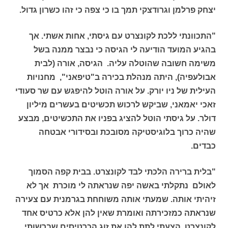
יצחק פרלמן וגרודצקי תמך בו כי צפה כי זהו כשרון גדול.
"התכוונתי ללכת לקונצרט עם גיסתי, אחות אשתי. אך
בהגיע המועד הודיעה לי הגיסה כי נבצר ממנה בשל
משימה חשובה שהוטלה עליה. הגיסה, אורה (לבית
אבולעפיה), היתה מנהלת בכירה ב"טיפאני", מחנויות
העילית של ניו יורק. על אורה הוטל להיפגש עם שר סעודי
זאכי יאמאני, שביקש לרכוש תכשיטים בעשרים מיליון
דולר. על גיסתי הוטל להציג בפניו את התכשיטים, מבצע
שהיה כרוך בלוגיסטיקה מסובכת ובסידורי אבטחה
כבדים.
"בלית ברירה הלכתי לבד לקונצרט. בבית קפה הסמוך
לאולם נתקלתי באשה יפה שנראתה לי מוכרת אך לא
זיהיתי אותה. שמעתי אותה משוחחת בגרמנית עם צעירה
שנראתה כמזכירתה ואומרת שאין להן אלא כרטיס אחד
לקונצרט. הצעתי לתת להן את זוג הכרטיסים שברשותי