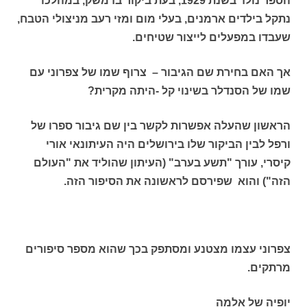
הספר נולד בשנת 1929, בעת ביקור בדמשק, במהלכו
נתקל בילדים ארמנים, בעלי מום ומזי רעב מניצולי הטבח,
שעבדו במפעלים לייצור שטיחים.
אך האם בחירת שם הגיבור – צרוף שמו של צפרוני עם
שמו של הסנדלר בשינוי קל -היתה מקרית?
הראשון שהעלה אפשרות לקשר בין שם גיבור ספרו של
ורפל לבין הביקור שלו בירושלים היה העיתונאי אורי
קיסרי, עורך "תשע בערב" (העיתון שהוליד את "העולם
הזה") והוא שפירסם לראשונה את הסיפור הזה.
צפרוני עצמו מצטנע ומסתפק בכך שהוא מספר סיפורים
מרתקים.
יופיה של אלמה