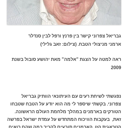
גבריאל צפרוני קישר בין פרנץ ורפל לבין סנדלר
ארמני מניצולי הטבח. (צילום: זאב גלילי)
ראה למטה על הצגת "אלמה" מאת יהושע סובול בשנת
2009
נפגשתי לשיחת רעים עם העיתונאי הוותיק גבריאל
צפרוני. בקשתי שיספר לי מה הוא יודע על הטבח שטבחו
הטורקים בארמנים במהלך מלחמת העולם הראשונה.
זאת, בעקבות הוויכוח המתחדש על עמדת ישראל בפרשה
הטראגית הזו. הארמנים תובעים להכיר במה שהם רואים