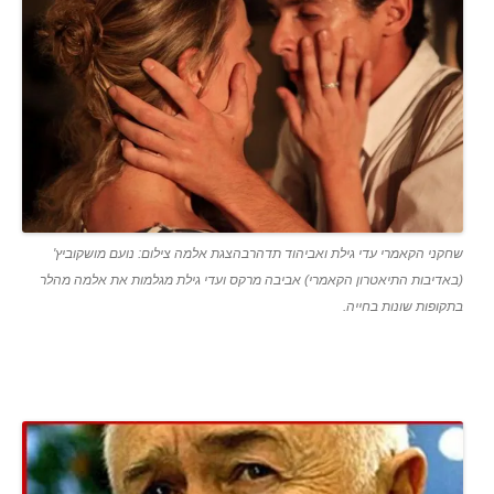
שחקני הקאמרי עדי גילת ואביהוד תדהרבהצגת אלמה צילום: נועם מושקוביץ'
(באדיבות התיאטרון הקאמרי) אביבה מרקס ועדי גילת מגלמות את אלמה מהלר
בתקופות שונות בחייה.