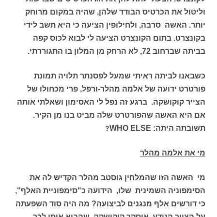
וליטול את הכרטיס הבודד שלהן, שהיה במקום מרוחק
יותר. האשה סרבה, ולחילופין הציעה כי היא תשב לידי
בקונצרט. בתום הקונצרט הציעה לי לבוא לכוס קפה
בביתה שברחוב 72, לא הרחק מן המלון בו התגוררתי.
כשבאנו לביתה ראיתי שמעל לפסנתר תלויה תמונת
פורטרט ידועה של אלמה מהלר-ורפל, פרי מכחולו של
הצייר קוקושקה. ברגע זה נפל לי האסימון ושאלתי אותה
אם היא האשה שהפורטרט שלה מביט בנו מן הקיר.
תשובתה היתה:
WHO ELSE
?
מי את אלמה מהלר
מי האשה הזו שהמלחין גוסטב מהלר הקדיש לה את
הסימפוניה השמינית שלו, הידועה כ"סימפוניית האלף",
כי דורשים אלף מנגנים לביצועה? מה היה סוד השפעתה
על הצייר הנודע אוסקר קוקושקה, שהביא אותו לכך