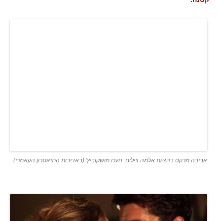
אביבה מרקס בהצגת אלמה צילום: נועם מושקוביץ' (באדיבות התיאטרון הקאמרי)