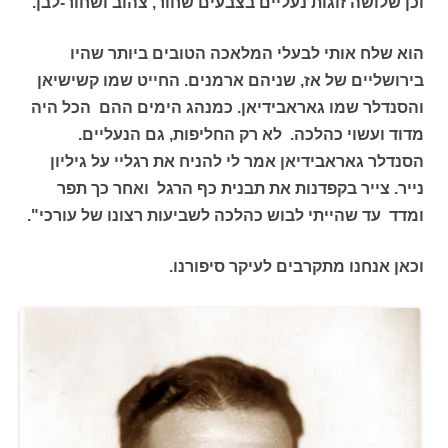
וכן שלושה זוגות נעליים בצבעים שחור, צהוב ושחור-לבן.
הוא שלח אותי לבעלי המלאכה הטובים ביותר שהיו
בירושליים של אז, שניהם ארמנים. החייט שמו קשישיאן
והסנדלר שמו גאראבידיאן. כמנהג הימים ההם הכל היה
מדוד ועשוי כהלכה. לא רק החליפות, גם הנעליים.
הסנדלר גאראבידיאן אמר לי להניח את רגליי על גיליון
נייר. צייר בקפדנות את תבנית כף הרגל ואחר כך תפר
ומדד עד שהייתי לבוש כהלכה לשביעות רצונו של עורכי".
וכאן אנחנו מתקרבים לעיקר סיפורנו.