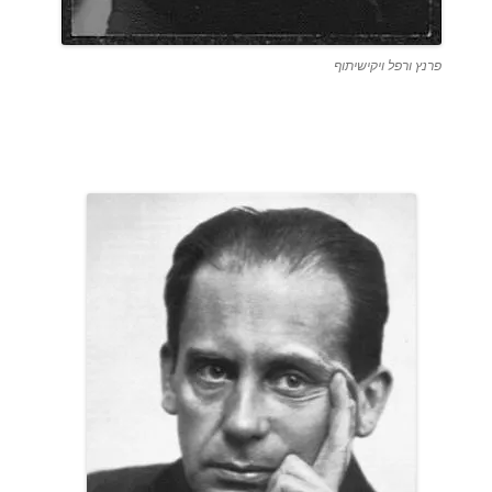
פרנץ ורפל ויקישיתוף