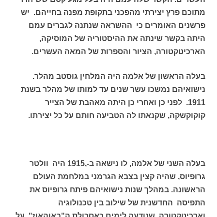
מתוכם פרץ יצירתי מהפכני בתקופת מפנה בחייהם. יש
פרשנים
האומרים כי ההשראה שנתנה לגברים עמם
היתה בקשר שינתה את ההיסטוריה של המוסיקה,
הארכיטקטורה, הציור והספרות של המאה העשרים.
בעלה הראשון של אלמה היה המלחין גוסטב מהלר.
נישואיהם נמשכו עשר שנים עד למותו של מהלר בשנת
1911. לפני כן ואחרי כן היתה מאהבת של הצייר
קוקוקשקה, שקנאתו לה הטביעה חותם על כל יצירתו.
בעלה השני של אלמה, לו נישאה ב-,1915 היה וולטר
גרופיוס, שהיה קצין בצבא הגרמני במלחמת העולם
הראשונה. במהלך שנות נישואיהם פיתח גרופיוס את
התפיסה החדשנית של שילוב בין טכנולוגיה
וארכיטקטורה, שנודעה לימים כאסכולת ה"באוהאוז". על