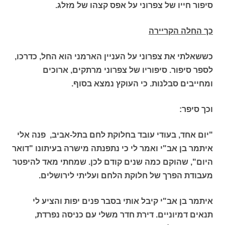
סיפור חייו של צפרוני על אפס קצהו של מזלג.
כך החלה הקריירה
כששאלתי את צפרוני על העניין הארמני הוא החל, כדרכו,
לספר סיפור. סיפוריו של צפרוני מרתקים, ארוכים
ומחייבים סבלנות. כי העוקץ נמצא בסוף.
וכך סיפר:
"יום אחד, בעודי עובד בחלוקת לחם בתל-אביב, פנה אלי
איתמר בן אב"י ואמר לי כי נתפנתה מישרה בעיתונו "דואר
היום", שהוקם כמה שנים קודם לכן. שמחתי מאד להיפטר
מעבודת הפרך של חלוקת הלחם ועליתי לירושלים.
איתמר בן אב"י קיבל אותי בסבר פנים יפות והציע לי
תנאים דמיוניים. דירת חדר משלי עם כניסה נפרדת,