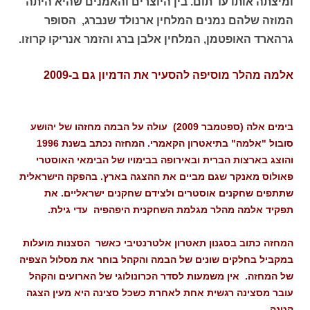
ומיצתה אותו עד תום. בין היוצרים והאמנים שהיא היתה
המוזה שלהם נמנים המלחין ארנולד שנברג, הסופר
גרהארד האופטמן, המלחין אלבן ברג והזמר אנריקו קרוזו.
אלמה מהלר מוסיפה להסעיר את הדמיון גם ב-2009
בימים אלה (ספטמבר 2009) עולה על הבמה מחזהו של יהושע
סובול "אלמה" בתיאטרון הקאמרי. המחזה נכתב בשנת 1996
והוצג בארצות הברית ובאירופה בבימויו של הבימאי האוסטרי
פאולוס מאנקר שגם מביים את ההצגה בארץ. בהפקה הישראלית
שתתפים שחקנים אוסטרים ולצידם שחקנים ישראליים. את
תפקיד אלמה מהלר מגלמת השחקנית היפהפיה עדי גילת.
המחזה כתוב בסגנון תאטרון אלטרנטיבי כאשר הסצנות מועלות
במקביל בחלקים שונים של הבמה והקהל בוחר את מסלול הצפיה
של המחזה. אין משמעות לסדר הכרונולוגי של הארועים והקהל
עובר מסצינה רגשית אחת לאחרת כשכל סצינה היא מעין הצגה
קטנה.