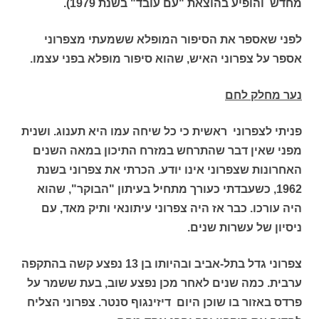
מחדש והופיע בהוצאת "עם עובד" בשנת 1979).
לפני שאספר את הסיפור המופלא ששמעתי מצפרוני
אספר על צפרוני האיש, שהוא סיפור מופלא בפני עצמו.
נער מחלק לחם
פניתי לצפרוני ראשית כי כל שיחה עמו היא תענוג. ושנית
מפני שאין דבר שהתרחש במזרח התיכון במאה השנים
האחרונות שצפרוני אינו יודע. הכרתי את צפרוני בשנת
1962, כשעבדתי כעורך מתחיל בעיתון "הבוקר", שהוא
היה עורכו. כבר אז היה צפרוני עיתונאי ותיק מאד, עם
ניסיון של עשרות שנים.
צפרוני גדל בתל-אביב ובהיותו בן 13 נפצע קשה בהתקפה
ערבית. כמה שנים לאחר מכן נפצע שוב, בעת ששמר על
פרדס באזור בו שוכן היום דיזינגוף סנטר. צפרוני הצליח