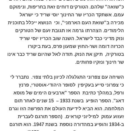
כ"שואה" שלהם. הטורקים דוחים זאת בחריפות, ונימוקם
עמם. אשתקד הכריז שר החינוך יוסי שריד כי ישראל
מכירה ב"שואת העם הארמני", וכי הנושא ייכלל בתוכנית
הלימודים. הצהרתו גרמה אז תגובת זעם של הטורקים
ונזק מדיני כבד לישראל. השנה שוב הכריז יוסי שריד
הכרזה דומה ושר-החוץ שמעון פרס, בעת ביקורו
בטורקיה, תיקן את הנזק. תודה לאל שהיום שריד כבר אינו
שר חינוך ונזקיו פחותים.
השיחה עם צפרוני התגלגלה לכיוון בלתי צפוי. נתברר לי
כי צפרוני סייע בעקיפין לסופר היהודי-אוסטרי, פרנץ
ורפל, במהלך כתיבת הספר "ארבעים הימים של מוסא
דאג". הספר הופיע בשנת 1933 – 15 שנים לאחר תום
המלחמה. הוא הביא לידיעת העולם את הפרשה הזו וגרם
זעזוע עמוק למיליוני קוראים. (הספר תורגם לעברית
ב-1934 והופיע במהדורה נוספת בשנת 1947. הוא תורגם