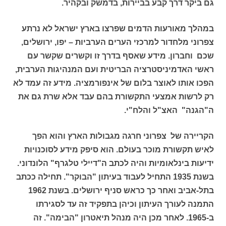
גם ביקר דרך קבע בביירות, בדמשק ובקהיר.
במהלך מאורעות הדמים שפרצו בארץ ישראל לא נרתע
צפרוני מלחדור למרכזי הערים הערביות – יפו, ירושלים,
שכם וחברון. מידע שאסף בדרך זו וקשרים שקשר עם
ראשי האדמיניסטרציה הבריטית ועם המנהיגות הערבית,
הפכו אותו לאוצר בלום של אינפורמציה. מידע זה עמד לא
רק לרשות אמצעי התקשורת בהם עבד אלא שרת גם את
ה"הגנה" האצ"ל והלח"י.
הקריירה של צפרוני חרגה מגבולות הארץ והוא הפך
לאיש תקשורת מוכר בעולם. הוא סיפק מידע לסוכנויות
ידיעות בינלאומיות והיה לכתב ה"דיילי טלגרף" הלונדוני.
בשנת 1935 התחיל לעבוד בעיתון "הבוקר". תחילה ככתב
בתל-אביב ואחר כך כראש סניף ירושלים. בשנת 1962
התמנה לעורך העיתון וכיהן בתפקיד זה עד לסגירתו
ב-1965. לאחר מכן היה מנהל תיאטרון "הבימה". זה