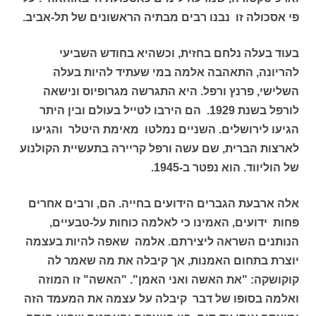
פי אסכולה זו נבנו רבים מבתיה הראשונים של תל-אביב.
בעוד בעלה נלחם בחזית, וכשהיא בחודש השביעי
להריונה, התאהבה אלמה במי שעתיד להיות בעלה
השלישי, פרנץ ורפל. היא התגרשה מגרופיוס ונישאה
לורפל בשנת 1929. הם הירבו לטייל בעולם ובין היתר
הגיעו לירושלים. השניים נמלטו מאימת היטלר והגיעו
לארצות הברית, שם עשה ורפל קריירה בתעשיית הקולנוע
של הוליווד. הוא נפטר ב-1945.
אלה ארבעת הגברים הידועים בחייה. הם, ורבים אחרים
פחות ידועים, האמינו כי לאלמה כוחות על-טבעיים,
הנותנים השראה ליצירתם. אלמה שאפה להיות בעצמה
יוצרת בתחום האמנות, אך קיבלה את מה שאמר לה
קוקושקה: "את האשה ואני האמן". "האשה" זו המוזה
ואלמה בסופו של דבר קיבלה על עצמה את המעמד הזה