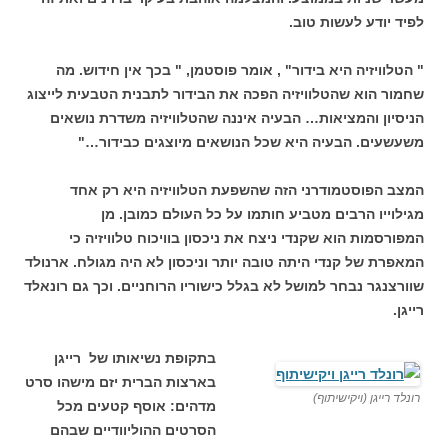
לפיד יודע לעשות טוב.
" הטלוויזיה היא בידור" , אומר פוסטמן, " בכך אין חידוש. מה
שחמור הוא שהטלוויזיה הפכה את הבידור לתבנית הטבעית לייצוג
הניסיון והמציאות… הבעיה איננה שהטלוויזיה משדרת נושאים
משעשעים. הבעיה היא שכל הנושאים מיוצגים כבידור…"
המצב הפוסטמודרני הזה שהשפעת הטלוויזיה היא רק אחד
מגילוייו הרבים מטביע חותמו על כל העולם כמובן. מן
המפורסמות הוא שקנדי ניצח את ניכסון בוויכוח טלוויזיה כי
המאפרת של קנדי היתה טובה יותר וניכסון לא היה מגולח. ארנולד
שוורצנגר נבחר למושל לא בגלל כישוריו הרוחניים. וכך גם רונאלד
רייגן.
בתקופת נשיאותו של רייגן
בארצות הברית יזם מישהו סרט
רונלד רייגן (ויקישיתוף)
מדהים: אוסף קטעים מכל
הסרטים ההוליוודיים שבהם