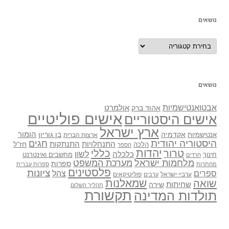
נושאים
נושאים
נושאים
אבטואנטישמיות
אולמרט
אהוד ברק
אישים פוליטיים
אישים היסטוריים
ארץ ישראל
אקדמיה
בן גוריון
הומור
אנטישמיות
ארצות הברית
היסטוריה יהודית
חגים
התנתקות
התנחלויות
חז"ל
הלכה
הספר
יהדות
כללי
טרור
לשון
כלכלה
מחשבים ואינטרנט
חינוך
חרדים
מלחמות ישראל
מערכת המשפט
ספרות
מחתרות
ספרות עברית
פלסטינים
ציונות
ספרים
צהל
ערביי ישראל
פוליטיקאים
ערבים
שואה
שמאלנות
שחיתות
שירה
תהליך השלום
תקשורת
תולדות המדינה