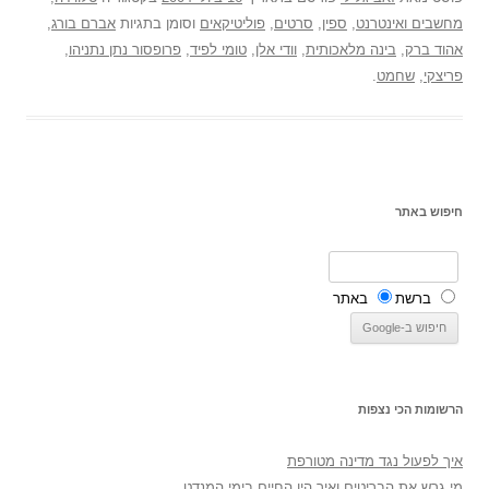
מחשבים ואינטרנט
,
ספין
,
סרטים
,
פוליטיקאים
וסומן בתגיות
אברם בורג
,
אהוד ברק
,
בינה מלאכותית
,
וודי אלן
,
טומי לפיד
,
פרופסור נתן נתניהו
,
פריצקי
,
שחמט
.
חיפוש באתר
ברשת
באתר
הרשומות הכי נצפות
איך לפעול נגד מדינה מטורפת
מי גרש את הבריטים ואיך היו החיים בימי המנדט