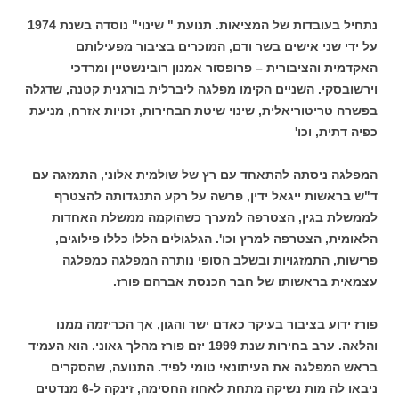
נתחיל בעובדות של המציאות. תנועת " שינוי" נוסדה בשנת 1974
על ידי שני אישים בשר ודם, המוכרים בציבור מפעילותם
האקדמית והציבורית – פרופסור אמנון רובינשטיין ומרדכי
וירשובסקי. השניים הקימו מפלגה ליברלית בורגנית קטנה, שדגלה
בפשרה טריטוריאלית, שינוי שיטת הבחירות, זכויות אזרח, מניעת
כפיה דתית, וכו'
המפלגה ניסתה להתאחד עם רץ של שולמית אלוני, התמזגה עם
ד"ש בראשות ייגאל ידין, פרשה על רקע התנגדותה להצטרף
לממשלת בגין, הצטרפה למערך כשהוקמה ממשלת האחדות
הלאומית, הצטרפה למרץ וכו'. הגלגולים הללו כללו פילוגים,
פרישות, התמזגויות ובשלב הסופי נותרה המפלגה כמפלגה
עצמאית בראשותו של חבר הכנסת אברהם פורז.
פורז ידוע בציבור בעיקר כאדם ישר והגון, אך הכריזמה ממנו
והלאה. ערב בחירות שנת 1999 יזם פורז מהלך גאוני. הוא העמיד
בראש המפלגה את העיתונאי טומי לפיד. התנועה, שהסקרים
ניבאו לה מות נשיקה מתחת לאחוז החסימה, זינקה ל-6 מנדטים