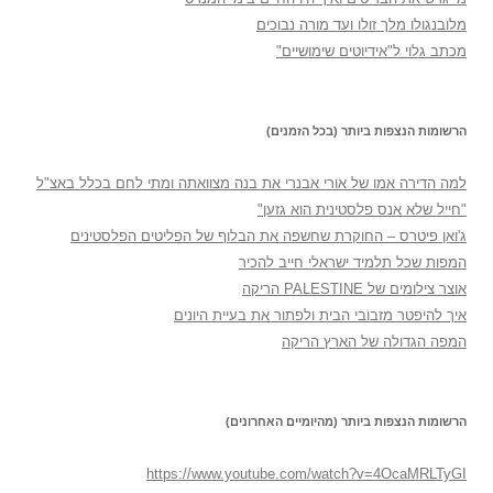
מלובנגולו מלך זולו ועד מורה נבוכים
מכתב גלוי ל"אידיוטים שימושיים"
הרשומות הנצפות ביותר (בכל הזמנים)
למה הדירה אמו של אורי אבנרי את בנה מצוואתה ומתי לחם בכלל באצ"ל
"חייל שלא אנס פלסטינית הוא גזען"
ג'ואן פיטרס – החוקרת שחשפה את הבלוף של הפליטים הפלסטינים
המפות שכל תלמיד ישראלי חייב להכיר
אוצר צילומים של PALESTINE הריקה
איך להיפטר מזבובי הבית ולפתור את בעיית היונים
המפה הגדולה של הארץ הריקה
הרשומות הנצפות ביותר (מהיומיים האחרונים)
https://www.youtube.com/watch?v=4OcaMRLTyGI