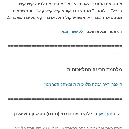
ציטט את הפתגם הארמי הידוע " איסתרא בלגינה קיש קיש
קריא" . כלומר: " מטבע בכד קורא קיש קיש קיש" . והמשמעות:
מטבע אחד בכד ריק משמיע קול חזק. אדם ריקני מקים רעש גדול.
המאמר המלא הועבר
לקישור הבא
============================================
=====
מלחמת הבינה המלאכותית
הועבר. ראה "בינה מלאכותית ומשחק השחמט"
============================================
לחץ כאן
כדי להירשם כ
מנוי (חינם) להיגיון בשיגעון
פוסט
מאת
זאב גלילי
פורסם בתאריך
16 ביולי 2004
בקטגוריה
טלוויזיה
,