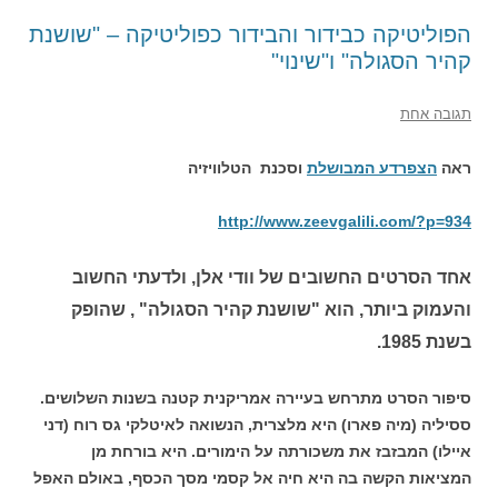
הפוליטיקה כבידור והבידור כפוליטיקה – "שושנת
קהיר הסגולה" ו"שינוי"
תגובה אחת
ראה
הצפרדע המבושלת
וסכנת הטלוויזיה
http://www.zeevgalili.com/?p=934
אחד הסרטים החשובים של וודי אלן, ולדעתי החשוב
והעמוק ביותר, הוא "שושנת קהיר הסגולה" , שהופק
בשנת 1985.
סיפור הסרט מתרחש בעיירה אמריקנית קטנה בשנות השלושים.
ססיליה (מיה פארו) היא מלצרית, הנשואה לאיטלקי גס רוח (דני
איילו) המבזבז את משכורתה על הימורים. היא בורחת מן
המציאות הקשה בה היא חיה אל קסמי מסך הכסף, באולם האפל