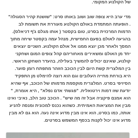
של הקולנוע המקומי.
מדי ערב היא צופה שוב ושוב באותו סרט: "שושנת קהיר הסגולה"
. הופעתה המתמדת באולם הקולנוע מעוררת את תשומת לב
הדמות המרכזית בסרט, טום בקסטר ( אותו מגלם ג'ף דניאלס).
בהגיעה לאולם בפעם החמישית, מנהל עמה בקסטר שיחה מתוך
המסך ולאחר מכן יוצא ממנו אל אולם הקולנוע. השניים יוצאים
יחד מן האולם ומשאירים מאחוריהם קהל צופים המום ושחקני
קולנוע, שאינם יכולים להמשיך בעלילה, בהעדר השחקן הראשי.
בין המלצרית קשת היום לבין הכוכב הזוהר מתפתח רומן סוער.
היא בורחת מחייה העלובים וגם הוא רוצה להימלט מן התפקיד
הסיזיפי בסרט. המלצרית מוקסמת מדמותו של הכוכב, אף שהיא
יודעת שזו דמות וירטואלית. "פגשתי אדם נפלא" , היא אומרת, "
הוא אמנם פיקציה אבל זה מה שיש" . הכוכב טוב הלב, נאיבי ואינו
מבין את המציאות האמיתית. כשהוא נכנס למכונית ומנסה להניע
אותה, כמו בסרט, הוא אינו מבין מדוע אינה נעה. הוא גם לא מבין
מדוע אינו יכול לקנות בכסף המשמש בסרטים.