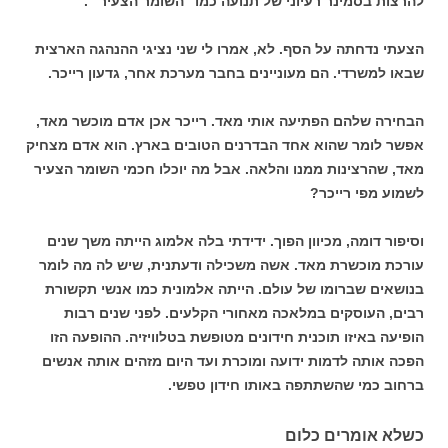
להרצות בסמינר רעיוני של תנועה כמו "השומר הצעיר" .
הצעתי נדחתה על הסף. לא, אמרו לי שני נציגי ההנהגה הארצית
שבאו למשרדי. הם מעוניינים בחבר מערכת אחר, גדעון רייכר.
הבחירה שלהם הפתיעה אותי מאד. רייכר אכן אדם מוכשר מאד,
אפשר לומר שהוא אחד הבדרנים הטובים בארץ. הוא אדם מצחיק
מאד, שהרצינות ממנו והלאה. אבל מה יוכלו חכמי השומר הצעיר
לשמוע מפי רייכר?
וסיפור דומה, מכיוון הפוך. ידידתי בלה אלמוג הייתה משך שנים
עורכת מוכשרת מאד. אשה משכילה ודעתנית, שיש לה מה לומר
בנושאים שברומו של עולם. הייתה אלמונית כמו אנשי תקשורת
רבים, העוסקים במלאכה מאחורי הקלעים. לפני שנים רבות
הופיעה באיזו תוכנית חידונים מטופשת בטלוויזיה. ההופעה הזו
הפכה אותה לדמות ידועה ומוכרת ועד היום מזהים אותה אנשים
ברחוב כמי שהשתתפה באותו חידון טפשי.
כשלא אומרים כלום