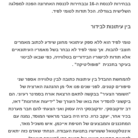
בבחירות לכנסת ה-16 ובבחירות לכנסת האחרונה הפכה למפלגה
השלישית בגודלה. הכל תודות לטומי לפיד.
בין עיתונות לבידור
טומי לפיד הוא ללא ספק עיתונאי מחונן שיודע לכתוב מאמרים
חוצבי להבות. אך טומי לפיד לא נבחר בשל מאמריו העיתונאיים
אלא תודות לכישוריו הבידוריים בטלוויזיה, כפי שבאו לביטוי
בעיקר בתכנית "פופוליטיקה" .
להמחשת ההבדל בין עיתונות כתובה לבין טלוויזיה אספר שני
סיפורים קטנים. לפני שנים פנו אלי מן ההנהגה הארצית של
"השומר הצעיר" בבקשה לתאם הרצאת אורח בסמינר רעיוני. הם
ביקשוני להסדיר את בואו של העורך של "ידיעות אחרונות" דאז,
דב יודקובסקי. יודקובסקי היה עסוק ואני הצעתי להם חבר מערכת
בכיר אחר, יעקב כרוז. כרוז היה בעבר מראשי המוסד, נמנה עם
המתכננים והמבצעים של חטיפת אייכמן. איש משכיל מאד,
אינטלקטואל ששורשיו בתנועת העבודה. הנחתי שאדם כזה יתאים