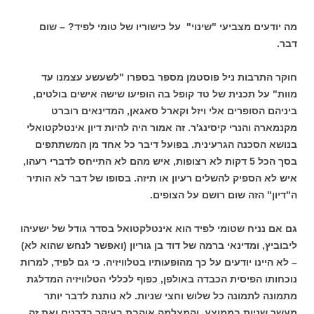
מה יודעים מצביעי "שינוי" על כישוריו של טומי לפיד? – שום
דבר.
חוקר התרבות ניל פוסטמן מספר בספרו "לשעשע עצמנו עד
מוות" על תכנית של טד קופל בה הופיעו שישה אישים בולטים,
ביניהם הסופרים אלי ויזל וקארל סאגאן, המדינאים רוברט
מקנמארה והנרי קיסינג'ר. זה אמור היה להיות דיון אינטלקטואלי
בנושא הסכנה הגרעינית. בפועל דיבר כל אחד מן המשתתפים
בסך הכל 5 דקות לא רצופות, איש מהם לא התייחס לדברי רעהו,
איש לא הספיק להשלים רעיון או תיזה. בסופו של דבר לא הותיר
ה"דיון" הזה שום רושם על הצופים.
גם אם נניח שטומי לפיד הוא אינטלקטואל בסדר גודל של ישעיהו
ליבוביץ, ומדינאי ברמה של דוד בן גוריון (ואפשר לנחש שהוא לא)
– לא היינו יודעים על כך מהופעותיו בטלוויזיה. כי גם לפיד, למרות
נוכחותו הפיסית הכבדה באולפן, כפוף לכללי הטלוויזיה המדלגת
מתמונה לתמונה כל שלוש וחצי שניות. לא נותנת לדבר יותר
מעשר שניות בממוצע. והמצלמה אוהבת בעיקר בדרנים ואת זה