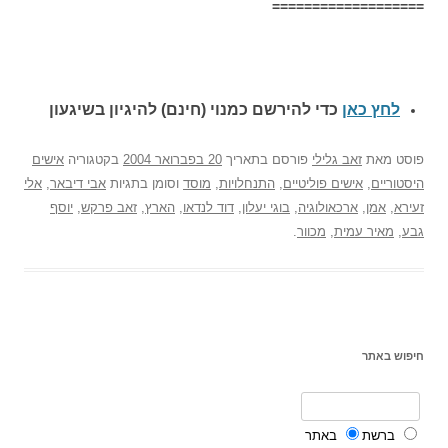
===================
לחץ כאן
כדי להירשם כ
מנוי (חינם) להיגיון בשיגעון
פוסט
מאת
זאב גלילי
פורסם בתאריך
20 בפברואר 2004
בקטגוריה
אישים
היסטוריים
,
אישים פוליטיים
,
התנחלויות
,
מוסד
וסומן בתגיות
אבי דיבאר
,
אלי
זעירא
,
אמן
,
ארכאולוגיה
,
בוגי יעלון
,
דוד לנדאו
,
הארץ
,
זאב פרקש
,
יוסף
גבע
,
מאיר עמית
,
מכוור
.
חיפוש באתר
ברשת
באתר