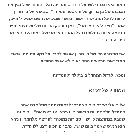
המודיעיני הצר וגלשו אל התחום המדיני. ועל רקע זה יש להבין את
תגובתו של בן גוריון, עליה מספר עמית: " …באתי אל בן גוריון
לדווח לו על המפגש הראשון, כאשר שמע את השם אמיל ג"מיען,
אמר: "חייב להיות ארמני", וכאן הופסק הדיווח שלי ושמעתי מפיו
הרצאה ארוכה ומלומדת על המרד הארמני ועל רצח העם הארמני
בידי הטורקים" .
את התגובה הזו של בן גוריון אפשר להבין על רקע תפיסתו שאת
המדינאות מבצעים המדינאים לא אנשי המודיעין.
ומכאן לגדול המחדלים בתולדות המדינה.
המחדל של זעירא
אלוף אלי זעירא הוא האחראי לכאורה יותר מכל אדם אחר
למחדל מלחמת יום הכיפורים. זעירא, אז ראש אמ" ן, הוא זה
שקבע בנחרצות כי יש " סבירות נמוכה" לפריצת מלחמה. זעירא
הוא האיש שאמר ביום שישי, ערב יום הכיפורים, ללו קידר,