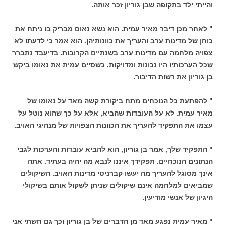
והייתי ילד בתקופה שבן גוריון זכר אותה.
" לאחר מכן דיבר מאיר עמית. הוא נשא נאום מבריק בו ניתח את
כוחן של מדינות ערב והעריך את כוונותיהן. הוא אמר כי לדעתו לא
צפויה מלחמה עם מדינות ערב בשנתיים הקרובות. בדיעבד נתברר
שכל הערכותיו היו נכונות ומדויקות. כשסיים עמית את נאומו ביקש
בן גוריון את רשות הדיבור.
" להפתעת כל הנוכחים מתח ביקורת קשה מאד על נאומו של
מאיר עמית. לא על העובדות שהביא, אלא על כך שהוא נוטל על
עצמו את התפקיד להעריך את הכוונות הצפויות של מנהיגי האויב.
" התפקיד שלך, אמר בן גוריון, הוא להביא עובדות והערכות לגבי
הנתונים הנוכחיים. תפקידך איננו לנבא מה יהיה בעתיד. אתה
אינך מסוגל להעריך מה יעשו קברניטי מדינות האויב. השיקולים
שמביאים למלחמה אינם שיקולים שניתן לשקול אותם בשיקולי
היגיון של אנשי מודיעין.
" מאיר עמית נפגע מאד מן הדברים של בן גוריון וכך גם חשתי אני