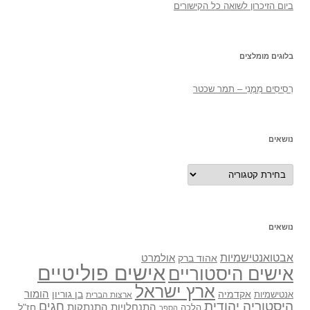
ביום הזיכרון לשואה כל הקישורים
בלוגים מומלצים
רְסִיסִים מִמֶנִי – תמר שכטר
נושאים
נושאים
נושאים
אבטואנטישמיות
אולמרט
אהוד ברק
אישים פוליטיים
אישים היסטוריים
ארץ ישראל
אקדמיה
בן גוריון
הומור
אנטישמיות
ארצות הברית
היסטוריה יהודית
חגים
התנתקות
התנחלויות
חז"ל
הלכה
הספר