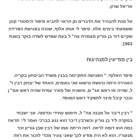
אריאל שרון.
על מנת להבהיר את הדברים מן הראוי להביא סיפור היסטורי קטן
ששמעתי בימים אלה. סיפר לי אותו אלוף, שנכח בפגישת הפרידה
שקיים דוד בן גוריון מצמרת צה" ל בעת שפרש לשדה בוקר בשנת
1963.
בין מודיעין למנהיגות
סיפר האלוף: " הפגישה התקיימה בבנין משרד הביטחון בקריה.
האווירה היתה נרגשת ונישאו שני נאומים, האחד של יצחק רבין ז"
ל, שהיה אז ראש אג" ם, והשניה של מאיר עמית שהיה ראש אמ" ן
וכבר קיבל מינוי לתפקיד ראש המוסד.
" רבין דיבר על מבנה צה" ל, חימוש עתידי וכדומה. אני ישבתי
במקרה ליד בן גוריון וכשרבין דיבר הוא נגע בברכי ואמר לי: תראה
כמה הוא דומה לרוזה. רוזה הייתה אמו של רבין שבן גוריון זכר
מנעוריו. הוא לא היה מודע לכך שאני צעיר מכדי לזכור את רוזה