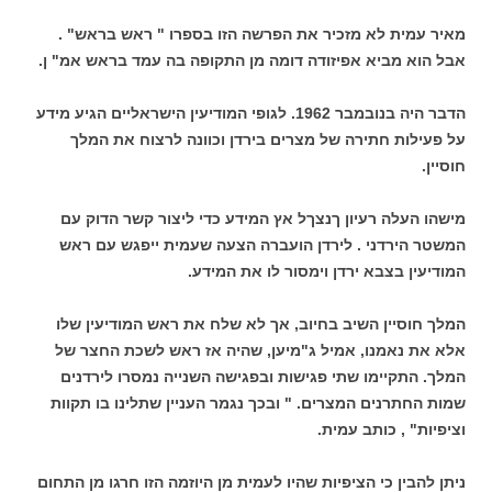
מאיר עמית לא מזכיר את הפרשה הזו בספרו " ראש בראש" .
אבל הוא מביא אפיזודה דומה מן התקופה בה עמד בראש אמ" ן.
הדבר היה בנובמבר 1962. לגופי המודיעין הישראליים הגיע מידע
על פעילות חתירה של מצרים בירדן וכוונה לרצוח את המלך
חוסיין.
מישהו העלה רעיון ךנצךל אץ המידע כדי ליצור קשר הדוק עם
המשטר הירדני . לירדן הועברה הצעה שעמית ייפגש עם ראש
המודיעין בצבא ירדן וימסור לו את המידע.
המלך חוסיין השיב בחיוב, אך לא שלח את ראש המודיעין שלו
אלא את נאמנו, אמיל ג"מיען, שהיה אז ראש לשכת החצר של
המלך. התקיימו שתי פגישות ובפגישה השנייה נמסרו לירדנים
שמות החתרנים המצרים. " ובכך נגמר העניין שתלינו בו תקוות
וציפיות" , כותב עמית.
ניתן להבין כי הציפיות שהיו לעמית מן היוזמה הזו חרגו מן התחום