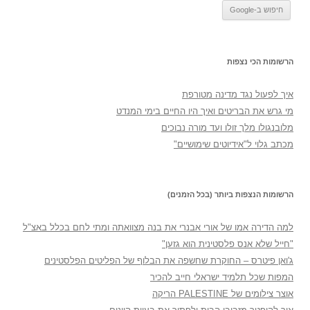
הרשומות הכי נצפות
איך לפעול נגד מדינה מטורפת
מי גרש את הבריטים ואיך היו החיים בימי המנדט
מלובנגולו מלך זולו ועד מורה נבוכים
מכתב גלוי ל"אידיוטים שימושיים"
הרשומות הנצפות ביותר (בכל הזמנים)
למה הדירה אמו של אורי אבנרי את בנה מצוואתה ומתי לחם בכלל באצ"ל
"חייל שלא אנס פלסטינית הוא גזען"
ג'ואן פיטרס – החוקרת שחשפה את הבלוף של הפליטים הפלסטינים
המפות שכל תלמיד ישראלי חייב להכיר
אוצר צילומים של PALESTINE הריקה