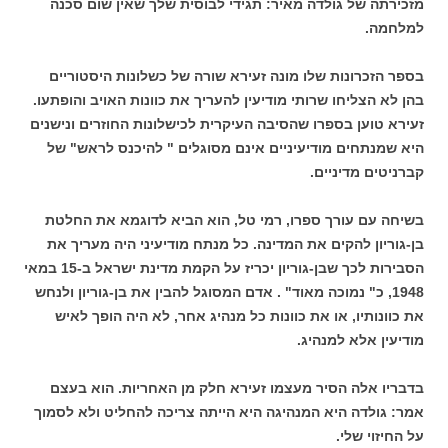
מזכירתה של גולדה מאיר: תגידי לבוסית שלך שאין שום סכנה
למלחמה.
בספר הזכרונות שלו מונה זעירא שורה של כשלונות היסטוריים
בהן לא הצליחו שרותי מודיעין להעריך את כוונות האויב והופתעו.
זעירא טוען בספרו שהסיבה העיקרית לכישלונות החוזרים ונישנים
היא שמנתחים מודיעיניים אינם מסוגלים " להיכנס לראש" של
קברניטים מדיניים.
בשיחה עם עורך ספרו, רמי טל, הוא הביא לדוגמא את החלטת
בן-גוריון להקים את המדינה. כל מנתח מודיעיני היה מעריך את
הסבירות לכך שבן-גוריון יכריז על הקמת מדינת ישראל ב-15 במאי
1948, כ" נמוכה מאוד" . אדם המסוגל להבין את בן-גוריון ולנחש
את כוונותיו, או את כוונות כל מנהיג אחר, לא היה הופך לאיש
מודיעין אלא למנהיג.
בדבריו אלה הסיר מעצמו זעירא חלק מן האחריות. הוא בעצם
אמר: גולדה היא המנהיגה היא הייתה צריכה להחליט ולא לסמוך
על החיזוי שלי.