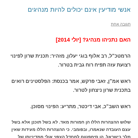
אנשי מודיעין אינם יכולים להיות מנהיגים
תגובה אחת
האם נתניהו מנהיג? [יולי 2014]
הרמטכ"ל, רב אלוף בוגי יעלון, מזהיר: תכנית שרון לפינוי
רצועת עזה תפיח רוח גבית בטרור.
ראש אמ"ן, זאבי פרקש, אמר בכנסת: הפלסטינים רואים
בתכנית שרון ניצחון לטרור.
ראש השב"כ, אבי דיכטר, מתריע: הפינוי מסוכן.
שלוש ההצהרות הללו הן חמורות מאד. לא בשל תוכנן אלא בשל
עצם העובדה שנאמרו, ובפומבי. כי ההצהרות הללו מעידות שאין
מלך בישראל. הן סימפטום למחדל הצפוי אולי ממדיניותו של