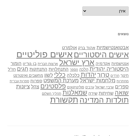
נושאים
נושאים
אבטואנטישמיות
אולמרט
אהוד ברק
אישים פוליטיים
אישים היסטוריים
ארץ ישראל
אקדמיה
בן גוריון
הומור
אנטישמיות
ארצות הברית
היסטוריה יהודית
חגים
התנתקות
התנחלויות
חז"ל
הלכה
הספר
יהדות
כללי
טרור
לשון
כלכלה
מחשבים ואינטרנט
חינוך
חרדים
מלחמות ישראל
מערכת המשפט
ספרות
מחתרות
ספרות עברית
פלסטינים
ציונות
ספרים
צהל
ערביי ישראל
פוליטיקאים
ערבים
שואה
שמאלנות
שחיתות
שירה
תהליך השלום
תקשורת
תולדות המדינה