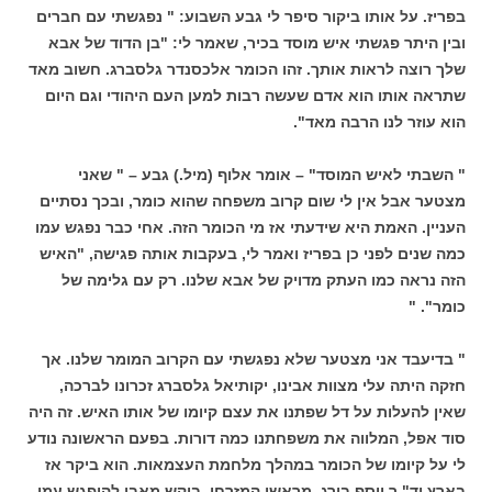
בפריז. על אותו ביקור סיפר לי גבע השבוע: " נפגשתי עם חברים
ובין היתר פגשתי איש מוסד בכיר, שאמר לי: "בן הדוד של אבא
שלך רוצה לראות אותך. זהו הכומר אלכסנדר גלסברג. חשוב מאד
שתראה אותו הוא אדם שעשה רבות למען העם היהודי וגם היום
הוא עוזר לנו הרבה מאד".
" השבתי לאיש המוסד" – אומר אלוף (מיל.) גבע – " שאני
מצטער אבל אין לי שום קרוב משפחה שהוא כומר, ובכך נסתיים
העניין. האמת היא שידעתי אז מי הכומר הזה. אחי כבר נפגש עמו
כמה שנים לפני כן בפריז ואמר לי, בעקבות אותה פגישה, "האיש
הזה נראה כמו העתק מדויק של אבא שלנו. רק עם גלימה של
כומר". "
" בדיעבד אני מצטער שלא נפגשתי עם הקרוב המומר שלנו. אך
חזקה היתה עלי מצוות אבינו, יקותיאל גלסברג זכרונו לברכה,
שאין להעלות על דל שפתנו את עצם קיומו של אותו האיש. זה היה
סוד אפל, המלווה את משפחתנו כמה דורות. בפעם הראשונה נודע
לי על קיומו של הכומר במהלך מלחמת העצמאות. הוא ביקר אז
בארץ וד" ר יוסף בורג, מראשי המזרחי, ביקש מאבי להיפגש עמו.