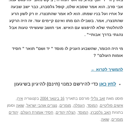
אבי סרב. הוא אמר שסבא שלנו, קופל גלסברג, כבר ישב שבעה
על אחיו ועל בניו שמתו. הוא לא אמר שהתנצרו. זו רק לשון הרע
שהתנצרו, אמר. בשבילו הם מתו ואינם קיימים עוד. זה היה הרקע
להחלטתי שלא להיפגש עם האיש. אני חושב שעשיתי טעות אבל
נהגתי בדרך אבותיי" .
מי היה הכומר, שהשבוע העניק לו מוסד " יד ושם" תואר " חסיד
אומות העולם" ?
להמשיך לקרוא
←
לחץ כאן
כדי להירשם כ
מנוי (חינם) להיגיון בשיגעון
פוסט
מאת
זאב גלילי
פורסם בתאריך
16 בינואר 2004
בקטגוריה
אירן
,
אישים פוליטיים
,
המוסד
,
העפלה
,
מומרים
,
נוצרים אוהבי ישראל
,
שואה
וסומן
בתגיות
האב גלסברג
,
המוסד
,
הצלת יהודים
,
חסידי אומורת העולם
,
יהודים
מומרים
,
שואה
.