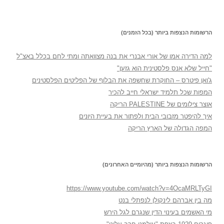
הרשומות הנצפות ביותר (בכל הזמנים)
למה הדירה אמו של אורי אבנרי את בנה מצוואתה ומתי לחם בכלל באצ"ל
"חייל שלא אנס פלסטינית הוא גזען"
ג'ואן פיטרס – החוקרת שחשפה את הבלוף של הפליטים הפלסטינים
המפות שכל תלמיד ישראלי חייב להכיר
אוצר צילומים של PALESTINE הריקה
איך להיפטר מזבובי הבית ולפתור את בעיית היונים
המפה הגדולה של הארץ הריקה
הרשומות הנצפות ביותר (מהיומיים האחרונים)
https://www.youtube.com/watch?v=4OcaMRLTyGI
מה בין אברהם לינקולן לנפתלי בנט
מי האשמים בעינוי הדין שנגרם לגל הירש