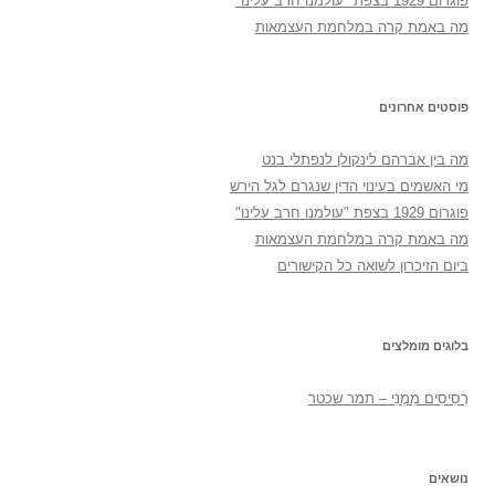
פוגרום 1929 בצפת "עולמנו חרב עלינו"
מה באמת קרה במלחמת העצמאות
פוסטים אחרונים
מה בין אברהם לינקולן לנפתלי בנט
מי האשמים בעינוי הדין שנגרם לגל הירש
פוגרום 1929 בצפת "עולמנו חרב עלינו"
מה באמת קרה במלחמת העצמאות
ביום הזיכרון לשואה כל הקישורים
בלוגים מומלצים
רְסִיסִים מִמֶנִי – תמר שכטר
נושאים