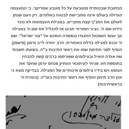
הכתובת שבכותרת מוטבעת על כל מטבע אמריקני. כי המעצמה
הגדולה בעולם אינה מתביישת לבטוח באלוהים. רק העם שנתן
לעולם את התנ"ך קצת מתבייש. במגילת העצמאות לא נזכר
כידוע שם ה'. נציגי המזרחי תבעו אז להכליל את שם ה' במגילה
אך אנשי השמאל התנגדו ובפשרה הוסכם על "צור ישראל". שם
ה' נכנס למגילה בדלת האחורית. הרב יהודה לייב מימון (פישמן)
הוסיף לפני חתימת שמו את ראשי התיבות ב"ה. בשעתו חשבתי
שזו אגדה הואיל ובצילומים שפורסמו ברבים קשה להבחין
בתוספת הזו. פניתי לעיתונאי הוותיק פנחס יורמן שחקר את
הנושא ויש בידיו צילומים איכותיים של המגילה. בבדיקה מצא כי
אכן הרב מימון הוסיף את ראשי התיבות בעז"ה. (בעזרת ה'
בראשיתיבות)