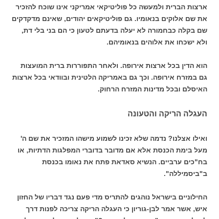
ארצות הברית ולמעשה כל פוליטיקאי אמריקני אינו שוכח להזכיר
את שם אלוקים בנאומיו. גם פוליטיקאים יהודים, שאינם מדקדקים
שם בקלה כבחמורה לא יעלה בדעתם לטעון כי הם בני בלי דת,
ולא ישכחו את אלוהים בנאומיהם.
הוא הדין בכל ארצות אירופה. ולאחר התפוררות ברית המועצות
גם במזרח אירופה. וכך גם באמריקה הלטינית ובוודאי בכל ארצות
האיסלם ובכל מדינות המזרח הרחוק.
העגלה הריקה והטעונה
ואילו אצלנו? נדמה שלא זכינו לשמוע מישהו המזכיר את שם ה'
מעל בימת הכנסת אלא אם מדובר בדוברי המפלגות הדתיות, או
בח"כים ערביים. הנשיא סאדאת פתח את נאומו בכנסת
ב"ביסמיללה".
החילוניים בישראל נוהגים להתריס מדי פעם נגד דבריו של החזון
איש, אשר אמר לבן-גוריון כי העגלה הריקה צריכה לפנות דרך