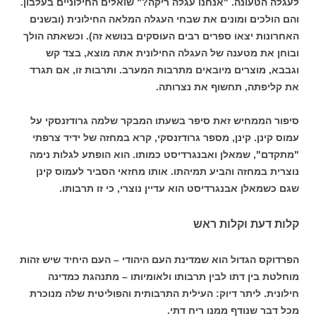
לעגלה הטעונה. "אנחנו עגלה ריקה?" שואלים החילוניים בעלבון.
והם הולכים ומונים את שבחי העגלה המלאה החילונית (ובשנים
האחרונות יצאו ספרים רבים העוסקים בנושא זה). וכשאתה הולך
ובוחן את מטענה של העגלה החילונית אתה מוצא, בצד קש
וגבבא, מוצרים מיובאים מתרבות המערב. ותרבות זו, אם תגרד
את קליפתה, תחשוף את נצרותה.
סיפור הממחיש זאת סיפר בשעתו המבקר שלמה גרודזנסקי על
עמוס קינן. קינן, מספר גרודזנסקי, קרא במחזה של ידיד צרפתי
"מתקדם", שמאלן ואבנגרדיסט כמותו. הוא הופתע לגלות נימה
נוצרית במחזה והביע תמיהתו. אותו מחזאי הסביר לעמוס קינן
שגם כשמאלן אבנגרדיסט הוא עדיין נוצרי, כי זו תרבותו.
קלות דעת וקלות ראש
הפרדוקס הגדול הוא שמדינת העם היהודי – העם היחיד שיש זהות
מוחלטת בין דתו לבין תרבותו ולאומיותו – מתנהגת כמדינה
חילונית. ליתר דיוק: העילית התרבותית והפוליטית שלה מנוכרת
מכל דבר שנודף ממנו ריח דתי.