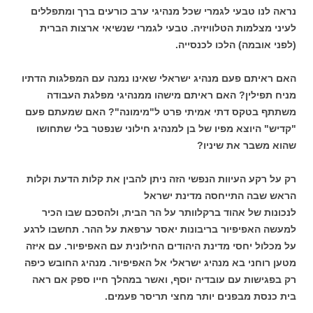
נראה לנו טבעי לגמרי שכל מנהיגי ערב כורעים ברך ומתפללים
לעיני מצלמות הטלוויזיה. טבעי לגמרי שנשיאי ארצות הברית
(לפני אובמה) הלכו לכנסייה.
האם ראיתם פעם מנהיג ישראלי שאינו נמנה עם המפלגות הדתיו
מניח תפילין? האם ראיתם מישהו ממנהיגי מפלגת העבודה
משתתף בטקס דתי אמיתי פרט ל"מימונה"? האם שמעתם פעם
"קדיש" היוצא מפיו של בן למנהיג חילוני שנפטר בלי שתחושו
שהוא משבר את שיניו?
רק על רקע העיוות הנפשי הזה ניתן להבין את קלות הדעת וקלות
הראש שבה התייחסה מדינת ישראל
לנכונות של אהוד ברקלוותר על הר הבית, ולהסכם שבו הכיר
למעשה האפיפיור בריבונות יאסר ערפאת על ההר. תחשבו לרגע
על מכלול יחסי מדינת היהודים החילונית עם האפיפיור. עם איזה
מטען רוחני בא מנהיג ישראלי אל האפיפיור. מנהיג החובש כיפה
רק בפגישות עם עובדיה יוסף, ואשר במהלך חייו ספק אם ראה
בית כנסת מבפנים יותר מחצי תריסר פעמים.