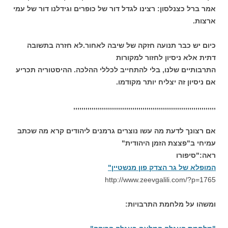
אמר ברל כצנלסון: רצינו לגדל דור של כופרים וגידלנו דור של עמי
ארצות.
כיום יש כבר תנועה חזקה של שיבה לאחור.לא חזרה בתשובה
דתית אלא ניסיון לחזור למקורות
התרבותיים שלנו, בלי להתחייב לכללי ההלכה. ההיסטוריה תכריע
אם ניסיון זה יצליח יותר מקודמו.
,,,,,,,,,,,,,,,,,,,,,,,,,,,,,,,,,,,,,,,,,,,,,,,,,,,,,,,,,,,,,,,,,,,,,,
אם רצונך לדעת מה עשו נוצרים גרמנים ליהודים קרא מה שכתב
עמיחי ב"פצצת הזמן היהודית"
ראה:"סיפורו
המופלא של גר הצדק פון מנשטיין"
http://www.zeevgalili.com/?p=1765
ומשהו על מלחמת התרבויות: