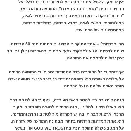
אין זה מקרה שויליאם ג'יימס קרא לחיבורו המונומנטאלי על
החוויה הדתית "מחקר בטבע האדם". התופעה הזו הנקראת
"דתיות" נחקרה ונחקרת באינסוף מתודות – בפסיכולוגיה,
בפילוסופיה, בסוציולוגיה, במדע הדתות, בתולדות הדתות,
בפנומנולוגיה של הדת ועוד.
מהי הדתיות? – אחד החוקרים הבולטים בתחום מנה 50 הגדרות
שונות לדתיות והגיע למסקנה שאף אחת מן ההגדרות וכולן גם יחד
אינן יכולות לתמצת את התופעה.
אך דומה כי כל החוקרים בכל המתודות יסכימו כי התופעה הדתית
על גילוייה השונים היא תופעה יסודית בטבע האנושי. תופעה שבה
מותר האדם על החיה ועל הבהמה.
הנחה זו יש בה כדי להסביר את העובדה, שאף כי העולם המודרני
הוא כאילו חילוני לחלוטין, הנה הדתיות לסוגיה תופסת בו מקום
מרכזי. ארצות הברית, בה יש הפרדה מוחלטת בין הדת והמדינה,
היא אחת המדינות הדתיות ביותר, מבחינת התודעה של אזרחיה.
על המטבע שלה חקוקה הכתובתIN GOD WE TRUST . נשיאי