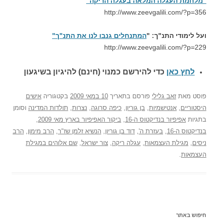
"מלחמת העגלה המלאה בעגלה הריקה"
http://www.zeevgalili.com/?p=356
ועל לימודי התנ"ך: "
המתנחלים גנבו לנו את התנ"ך"
http://www.zeevgalili.com/?p=229
לחץ כאן
כדי להירשם כ
מנוי (חינם) להיגיון בשיגעון
פוסט
מאת
זאב גלילי
פורסם בתאריך
10 במאי 2009
בקטגוריה
אישים
היסטוריים
,
אנטישמיות
,
בן גוריון
,
כיפה סרוגה
,
נצרות
,
תולדות המדינה
וסומן
בתגיות
אפיפיור בנדיקטוס ה-16
,
ביקור האפיפיור בארץ מאי 2009
,
בנדיקטוס ה-16
,
בעזרת ה'
,
דוד בן גוריון
,
הנשיא זלמן שז"ר
,
הרב מימון
,
הרב
ניסים
,
מגילת העצמאות
,
עגלה ריקה
,
צור ישראל
,
שם אלוהים במגילת
העצמאות
.
חיפוש באתר