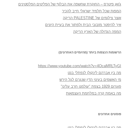
ג'ואן פיטרס – החוקרת שחשפה את הבלוף של הפליטים הפלסטינים
המפות שכל תלמיד ישראלי חייב להכיר
אוצר צילומים של PALESTINE הריקה
איך להיפטר מזבובי הבית ולפתור את בעיית היונים
המפה הגדולה של הארץ הריקה
הרשומות הנצפות ביותר (מהיומיים האחרונים)
https://www.youtube.com/watch?v=4OcaMRLTyGI
מה בין אברהם לינקולן לנפתלי בנט
מי האשמים בעינוי הדין שנגרם לגל הירש
פוגרום 1929 בצפת "עולמנו חרב עלינו"
מה באמת קרה במלחמת העצמאות
פוסטים אחרונים
מה בין אברהם לינקולן לנפתלי בנט