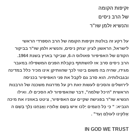
זקיפות הקומה
של הרב ניסים
והנשיא זלמן שז"ר
על רקע זה בולטת זקיפות הקומה של הרב הספרדי הראשי
לישראל, הראשון לציון יצחק ניסים, והנשיא זלמן שז"ר בביקור
הקודם של האפיפיור פאולוס ה-6, שביקר בארץ בשנת 1964.
הרב ניסים סרב אז להשתתף בקבלת הפנים המשפילה במעבר
מגידו, שהיה בה משום ביטוי לכך שהוותיקן אינו מכיר כלל במדינה
ובגבולותיה. הוא סרב גם לקבל את פני האפיפיור בכניסה
לירושלים והסכים לעשות זאת רק על מדרגות משכנה של הרבנות
הראשית "היכל שלמה", דבר שהאפיפיור לא הסכים לו. ואילו
הנשיא שז"ר בפגישה שקיים עם האפיפיור, ציטט באוזניו את מיכה
הנביא: " כִּי כָּל הָעַמִּים יֵלְכוּ אִישׁ בְּשֵׁם אֱלוהָיו וַאֲנַחְנוּ נֵלֵךְ בְּשֵׁם ה
אֱלֵקינוּ לְעוֹלָם וָעֶד" .
IN GOD WE TRUST