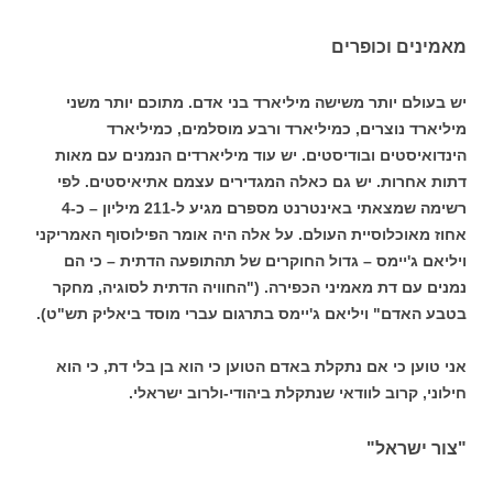
מאמינים וכופרים
יש בעולם יותר משישה מיליארד בני אדם. מתוכם יותר משני
מיליארד נוצרים, כמיליארד ורבע מוסלמים, כמיליארד
הינדואיסטים ובודיסטים. יש עוד מיליארדים הנמנים עם מאות
דתות אחרות. יש גם כאלה המגדירים עצמם אתיאיסטים. לפי
רשימה שמצאתי באינטרנט מספרם מגיע ל-211 מיליון – כ-4
אחוז מאוכלוסיית העולם. על אלה היה אומר הפילוסוף האמריקני
ויליאם ג'יימס – גדול החוקרים של תהתופעה הדתית – כי הם
נמנים עם דת מאמיני הכפירה. ("החוויה הדתית לסוגיה, מחקר
בטבע האדם" ויליאם ג'יימס בתרגום עברי מוסד ביאליק תש"ט).
אני טוען כי אם נתקלת באדם הטוען כי הוא בן בלי דת, כי הוא
חילוני, קרוב לוודאי שנתקלת ביהודי-ולרוב ישראלי.
"צור ישראל"