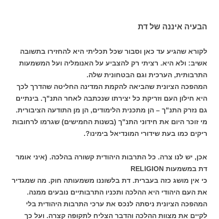
הבעיה איננה של דת
לקורא שהגיע עד כאן וסבור שכל תכליתי היא להחזירו בתשובה
אשיב: ולא היא. רציתי רק להצביע על האנומליה ועל המשמעות
התרבותית, הערכית וגם הבטחונית שלה.
המהפכה הציונית שהביאה להקמת המדינה החליטה שהדרך לכך
היא חילון העם וזריקת כל יצירתו שנכתבה לאחר התנ"ך. בינתיים
גם נזרק התנ"ך – הן מתכנית הלימודים, הן מן התודעה הציבורית.
מי זוכר היום את חידוני התנ"ך (בשנות החמישים) שגרמו לרחובות
ריקים כמו בעת שידורי המונדיאל בימינו?.
אכן, יש לנו צרה. כל התרבות היהודית קשורה בהלכה. (איני אומר
דת במשמעות RELIGION
כי אין מושג כזה בעברית. דת בלשוננו משמעותה חוק. מה שמגדיר
את העם היהודי היא ההלכה ותכניו התרבותיים נובעים ממנה.
המהפכה הציונית ניסתה לנכס את ערכי התרבות היהודית בלי
לקיים את מצוות ההלכה והדבר הצליח לתקופה קצרה. ועל כך