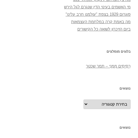
מי האשמים בעינוי הדין שנגרם לגל הירש
פוגרום 1929 בצפת "עולמנו חרב עלינו"
מה באמת קרה במלחמת העצמאות
ביום הזיכרון לשואה כל הקישורים
בלוגים מומלצים
רְסִיסִים מִמֶנִי – תמר שכטר
נושאים
נושאים
נושאים