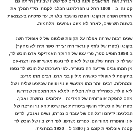
אנדרטאות ומוזיאונים וקנה בגדים לפילגשיו שביניהן הייתה גם
קטינה. ב – 1908 החליט הפרלמנט הבלגי לקנות מידי המלך את
אחוזתו הפרטית וקונגו הפכה מושבה בלגית, עד שזכתה בעצמאות
בשנות השישים, לאחר לא מעט זעזועים ומלחמות.
שנים רבות שרתה אפלה על תקופת שלטונו של ליאופולד השני
בקונגו (ספרו של ג'וזף קונראד היה יצירה ספרותית לא מחקר).
ב-1998 הופיע ספר, פרי עטו של החוקר האמריקני אדם הוכשילד,
שגילה כי תחת שלטונו של ליאופולד נעשו מעשי זוועה ורצח-עם
מן המתועבים שידעה ההיסטוריה. לפי הערכתו של הוכשילד נספו
בתקופת ליאופולד כעשרה מיליון בני אדם. רבים מתו מרעב
וממחלות. רבים יותר מתו ממעשי עינוי וזוועה שביצעו שליחיו של
ליאופולד, כשהילידים לא הצליחו למלא את המכסות שנדרשו
מהם להפקת אוצרותיה של המדינה – יהלומים, נחושת ואבץ.
ספרו של הוכשילד חושף ביסודיות את שיטות העינוי והרצח של
הבלגים: ידיהם ורגליהם של עובדים נכרתו, נשים נאנסו, ילדים
עונו והופרדו מהוריהם, כפרים נשרפו. לפי חישוביו של הוכשילד
קטנה אוכלוסיית קונגו בין 1880 ל – 1920 במחצית.