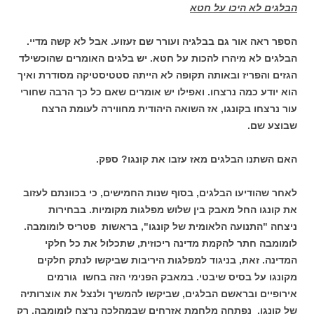
הבלגים לא היכו על חטא
הספר ראה אור גם בבלגיה ועורר שם זעזוע. אבל לא קשה מדיי.
הבלגים לא מיהרו להכות על חטא. יש בלגים האומרים שהוכשילד
הגזים והפריז ובאותה תקופה לא הייתה סטטיסטיקה מסודרת ואיך
הוא יודע כמה נרצחו. ואפילו יש אומרים שאם כל כך הרבה שחורי
עור נרצחו בקונגו, אז השואה היהודית מחווירה לעומת הרצח
שבוצע שם.
האם השתנו הבלגים מאז עזבו את קונגו? ספק.
לאחר שהודיעו הבלגים, בסוף שנות החמישים, כי בכוונתם לעזוב
את קונגו החל מאבק בין שלוש מפלגות מקומיות. בבחירות
ניצחה "התנועה הלאומית של קונגו", בראשות פטריס לומומבה.
לומומבה חתר להקמת מדינה ריכוזית, שתכלול את כל חלקי
המדינה. זאת, בניגוד למפלגות היריבות שביקשו לנתק חלקים
מקונגו על בסיס שיבטי. במאבק הפנימי הזה בחשו גורמים
אירופיים ובראשם הבלגים, שביקשו להמשיך ולנצל את אוצרותיה
של קונגו. נפתחה מלחמת אזרחים שבמהלכה נרצח לומומבה. רק