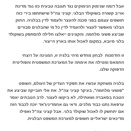
אבל דומה שנימוק הנימוקים נגד תגובה טבעית כזו נגד מדינת
אוייב קשורה בשוקולד הבלגי. קציני צה"ל שישתתפו בירי כזה
חושפים עצמם בפני סכנה להעצר ולעמוד לדין בבלגיה. החוק
הבלגי מאפשר לעצור ולהעמיד לדין כל מי שהבלגים סבורים
שביצע פשעי מלחמה. והקצינים ייאלצו חלילה להסתפק בשוקולד
בלגי מיובא, במקום לאכול אותו בארץ הייצור.
זו הזדמנות לבחון מחדש מיהי בלגיה זו, המגינה על רוצחי
החמאס ומטילה את אימתה על המערכת המשפטית והפוליטית
הדפוקה שלנו.
בלגיה משחקת עכשיו את תפקיד הצדיק של העולם, השופט
"פושעי מלחמה", בעיקר קציני צה"ל. את אלי חובייקה שביצע את
הטבח בסאברה ושאתילה, לא ביקשו לעצור. לרב הטבחים יאסר
ערפאת נתנו כבוד מלכים. ודאי גם אחמדיניג'אד יזכה לכבוד הזה
אם יתחשק לו לאכול שוקולד בלגי. אבל קציני צה"ל ואפילו
מדינאים ישראליים חשופים למערכת המשפט הבלגית.