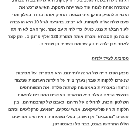
שמסרה אותה לזנות עוד כשהייתה תינוקת. האיש שרכש את
הזכויות להפיק פורקן מיני מגופה החזיק אותה בחדר במלון ומדי
פעם שלח אליה לקוחות, לא רבים. בהגיעה לגיל 10 היא הועברה
לעיר הבלגית גנט, כאילו כדי להיות עם אמה. אך האם לא הייתה
טובה מן הסבתא ומכרה אותה תמורת 120 אלף פרנקים. זמן קצר
לאחר מכן ילדה תינוק שהומת כשהיה בן שנתיים.
מסיבות לצייד ילדות
מכאן הפכו חייה של רגינה לגיהינום. היא מספרת על מסיבות
שנערכו ללקוחות שבהן נערך צייד על הילדות הערומות שניצודו
ונרצחו באכזריות באמצעות קשתות פלדה. את המשתתפים
במעשי הרצח האלה היא מתארת כאנשים המכורים לתאוות
השלטון והכוח, להחליט על חייהם וכאבם של קורבנותיהם. בין
הלקוחות היו פוליטיקאים, אנשי עסקים, רופאים, פרקליטים וסתם
אנשים "מהוגנים" מן הישוב, בעלי משפחות. האירועים מזוויעים
הללו התרחשו בגנט, בבריסל ובאנטוורפן.