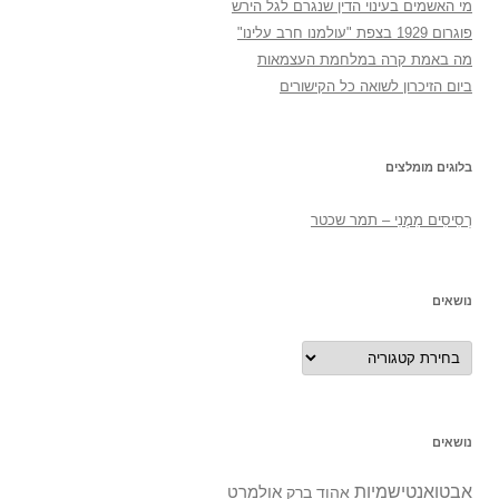
מי האשמים בעינוי הדין שנגרם לגל הירש
פוגרום 1929 בצפת "עולמנו חרב עלינו"
מה באמת קרה במלחמת העצמאות
ביום הזיכרון לשואה כל הקישורים
בלוגים מומלצים
רְסִיסִים מִמֶנִי – תמר שכטר
נושאים
נושאים
נושאים
אבטואנטישמיות
אולמרט
אהוד ברק