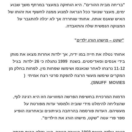
"בריחה מבית ההורים". היא הוחזקה במעצר במרתף משך שבוע
ימים, מעצר שנועד ככל הנראה למנוע ממנה לחשוף את זהותו של
האיש שאנס אותה. אחותי שוחררה אך לא יכלה להתגבר על
המצוקה הנפשית שלה והתאבדה.
"שקט – מישהו הורג ילדים
"
אחותי נטלה את חייה במו ידיה, אך ילדות אחרות מצאו את מותן
בידי אנסים וסאדיסטים. בשנת 1999 נתגלה כי 26 ילדות בגיל
11-12 נרצחו לאחר שנאנסו ושימשו שפחות מין. לפחות בחלק מן
המקרים שימשו מעשי הרצח להפקת סרטי רצח אמיתי (
SNUFF MOVIES).
הדמות המרכזית בחשיפת הפרשה המזוויעה הזו היא רגינה לוף,
שהצליחה להימלט מידי שוביה ולמסור עדות מפורטת על
מעשיהם. העדות פורסמה בהרחבה בעיתונים ובאחרונה הופיע
ספר פרי עטה "שקט, מישהו הורג את הילדים".
רגינה נולדה בשנת 1969 בעיירה קנוקה. היא גדלה בבית סבתה,