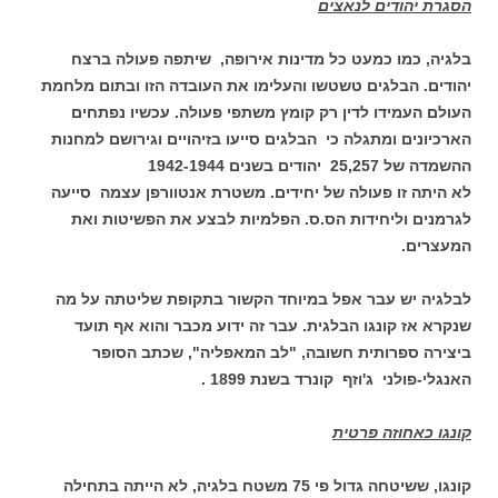
הסגרת יהודים לנאצים
בלגיה, כמו כמעט כל מדינות אירופה, שיתפה פעולה ברצח
יהודים. הבלגים טשטשו והעלימו את העובדה הזו ובתום מלחמת
העולם העמידו לדין רק קומץ משתפי פעולה. עכשיו נפתחים
הארכיונים ומתגלה כי הבלגים סייעו בזיהויים וגירושם למחנות
ההשמדה של 25,257 יהודים בשנים 1942-1944
לא היתה זו פעולה של יחידים. משטרת אנטוורפן עצמה סייעה
לגרמנים וליחידות הס.ס. הפלמיות לבצע את הפשיטות ואת
המעצרים.
לבלגיה יש עבר אפל במיוחד הקשור בתקופת שליטתה על מה
שנקרא אז קונגו הבלגית. עבר זה ידוע מכבר והוא אף תועד
ביצירה ספרותית חשובה, "לב המאפליה", שכתב הסופר
האנגלי-פולני ג'וזף קונרד בשנת 1899 .
קונגו כאחוזה פרטית
קונגו, ששיטחה גדול פי 75 משטח בלגיה, לא הייתה בתחילה