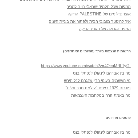
המפות שכל תלמיד ישראלי חייב להכיר
אוצר צילומים של PALESTINE הריקה
איך להיפטר מזבובי הבית ולפתור את בעיית היונים
המפה הגדולה של הארץ הריקה
הרשומות הנצפות ביותר (מהיומיים האחרונים)
https://www.youtube.com/watch?v=4OcaMRLTyGI
מה בין אברהם לינקולן לנפתלי בנט
מי האשמים בעינוי הדין שנגרם לגל הירש
פוגרום 1929 בצפת "עולמנו חרב עלינו"
מה באמת קרה במלחמת העצמאות
פוסטים אחרונים
מה בין אברהם לינקולן לנפתלי בנט