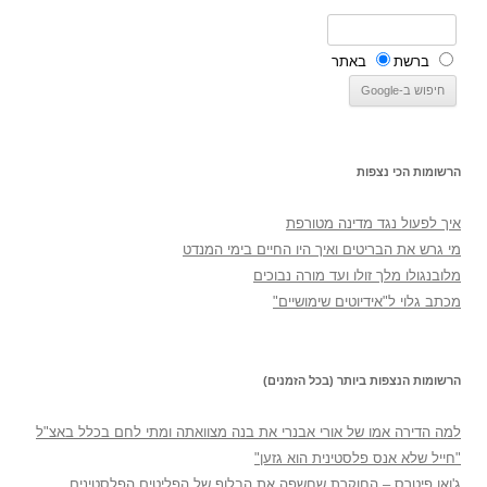
ברשת
באתר
הרשומות הכי נצפות
איך לפעול נגד מדינה מטורפת
מי גרש את הבריטים ואיך היו החיים בימי המנדט
מלובנגולו מלך זולו ועד מורה נבוכים
מכתב גלוי ל"אידיוטים שימושיים"
הרשומות הנצפות ביותר (בכל הזמנים)
למה הדירה אמו של אורי אבנרי את בנה מצוואתה ומתי לחם בכלל באצ"ל
"חייל שלא אנס פלסטינית הוא גזען"
ג'ואן פיטרס – החוקרת שחשפה את הבלוף של הפליטים הפלסטינים