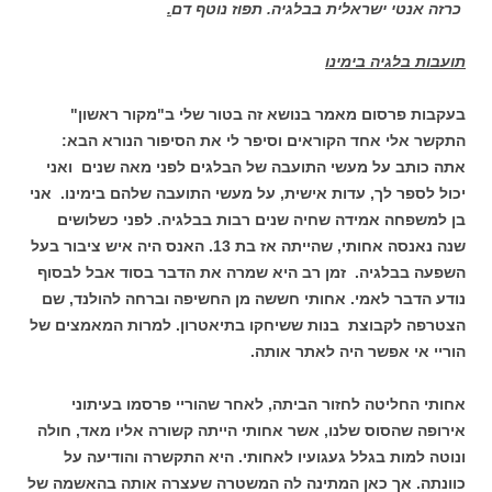
כרזה אנטי ישראלית בבלגיה. תפוז נוטף דם
.
תועבות בלגיה בימינו
בעקבות פרסום מאמר בנושא זה בטור שלי ב"מקור ראשון"
התקשר אלי אחד הקוראים וסיפר לי את הסיפור הנורא הבא:
אתה כותב על מעשי התועבה של הבלגים לפני מאה שנים ואני
יכול לספר לך, עדות אישית, על מעשי התועבה שלהם בימינו. אני
בן למשפחה אמידה שחיה שנים רבות בבלגיה. לפני כשלושים
שנה נאנסה אחותי, שהייתה אז בת 13. האנס היה איש ציבור בעל
השפעה בבלגיה. זמן רב היא שמרה את הדבר בסוד אבל לבסוף
נודע הדבר לאמי. אחותי חששה מן החשיפה וברחה להולנד, שם
הצטרפה לקבוצת בנות ששיחקו בתיאטרון. למרות המאמצים של
הוריי אי אפשר היה לאתר אותה.
אחותי החליטה לחזור הביתה, לאחר שהוריי פרסמו בעיתוני
אירופה שהסוס שלנו, אשר אחותי הייתה קשורה אליו מאד, חולה
ונוטה למות בגלל געגועיו לאחותי. היא התקשרה והודיעה על
כוונתה. אך כאן המתינה לה המשטרה שעצרה אותה בהאשמה של