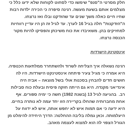
חלק מסרטי ה"סנפ" שימשו כדי לסחוט לקוחות שלא ידעו כלל כי
מצלמים אותם בשעת מעשה. רגינה סיפרה כי הכירה ילדות רבות
שחיו חיים כאלה משך שנים עד שהזדקנו ובלו ואז נרצחו.
ה"הזדקנות" חלה בגיל 16 לערך. עד לגיל זה הן היו עדיין רווחיות
למחזיקים בהן. משאיבדו את כוח משיכתן והפסיקו להיות מקור
הכנסה נרצחו.
אינסטינק הישרדות
רגינה נשאלה איך הצליחה לשרוד ולהשתחרר ממלתעות הכנופיה.
היא אמרה כי מגיל צעיר פיתחה אינסטינקט הישרדות. היו לה
חושים חדים להבחין בסכנות אולי בשל מוצאה – אביה היה
אינדיאני מקנדה. היא גם הייתה חזקה פיסית ובעלת כוח סבילות
רב. בהגיעה לגיל 13 (בשנת 1982) חשה כי ימיה ספורים. אף
אחת מחברותיה שהחלו בקריירה הזו יחד עמה לא נותרה בחיים.
היא ידעה כי אם תמות איש לא יחפש אותה, איש לא ידווח על
היעלמותה. וכאן גמלה בליבה ההחלטה: הדרך היחידה להימלט מן
הגורל הצפוי לה הוא למצוא לעצמה מאהב.