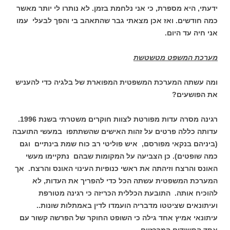
ידעתי, היא מספרת, כי אני נלחמת בזמן. לא נותרו לי יותר מאשר
כמה חודשים. ואז אכן מצאתי גבר שהתאהב בי והפך לבעלי עמו
אני חיה עד היום.
מערכת המשפט מטשטשת
ומה עשתה המערכת המשפטית המפוארת של בלגיה כדי להעניש
את הפושעים?
רגינה מסרה עדות מפורטת לצוות חוקרים משטרתי בשנת 1996.
עדותה כללה פרטים על זהות האישים שהשתתפו במעשי התועבה
(ביניהם בנקאי מפורסם, איש פוליטי רב כוח שמת בינתיים וגם
כמה שופטים). כן הצביעה על המקומות שבהם נתקיימו מעשי
האונס והרצח וזיהתה את ראשי כנופיות העינוי האונס והרצח. אך
המערכת המשפטית עשתה הכל כדי להפריך את העדות, לא
להוכיח אותה. התובעת הכללית הכריזה כי רגינה מטורפת
ועיתונאים שציטטו מדבריה הועמדו לדין באמתלות שונות..
עיתונאי אמיץ אחד גילה כי השופט החוקר של הפרשה קשור עם
אחד החשודים המרכזיים.