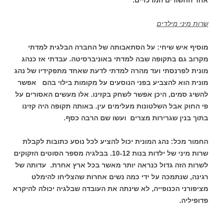
שרות מיני מילדים
מוסיף איש שיחי: על הסתאבותה של החברה הבלגית למדתי
מקרוב גם בתקופה שבה למדתי באוניברסיטה. עבדתי אז כנהג
מונית לפרנסתי ועד מהרה למדתי לדעת שאחד מתפקידיו של נהג
מונית הוא להצביע בפני הנוסעים על מקומות בילוי בהם אפשר
להשיג סמים, היכן אפשר לשחק בקזינו. אלו מעשים האסורים על
פי החוק אבל השלטונות מעלימים עין. באותה תקופה היה קזינו
בתוך בנין שגרירות מצרים ועשו שם הרבה כסף.
החמור מכל: נהג המונית יכול להציע לכל נוסע כתובות לקבלת
שרות מיני של ילדות בנות 10-12. בבלגיה מספר הסוטים הזקוקים
לשרות הזה גדול כנראה יותר מאשר בכל ארץ אחרת. עדותה של
רגינה, שנתמכה על ידי כמה נשים אחרות שהצליחו להימלט
מציפורני הכנופייה, לא שינתה את העובדה שבלגיה יכולה להיקרא
פדופיליה.