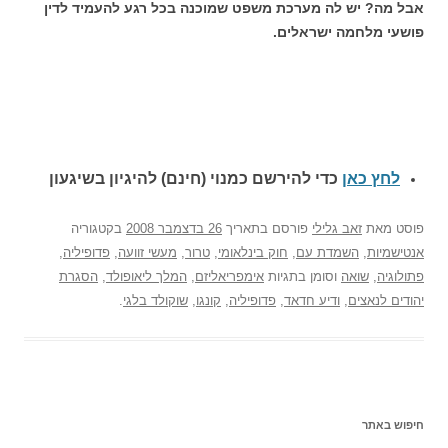
אבל מה? יש לה מערכת משפט שמוכנה בכל רגע להעמיד לדין
פושעי מלחמה ישראלים.
לחץ כאן
כדי להירשם כ
מנוי (חינם) להיגיון בשיגעון
פוסט
מאת
זאב גלילי
פורסם בתאריך
26 בדצמבר 2008
בקטגוריה
אנטישמיות
,
השמדת עם
,
חוק בינלאומי
,
טרור
,
מעשי זוועה
,
פדופיליה
,
פתולוגיה
,
שואה
וסומן בתגיות
אימפריאליזם
,
המלך ליאופולד
,
הסגרת
יהודים לנאצים
,
ודיע חדאד
,
פדופיליה
,
קונגו
,
שוקולד בלגי
.
חיפוש באתר