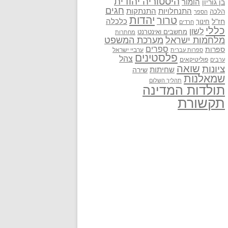
היסטוריה יהודית
בן גוריון
הומור
חגים
התנתקות
התנחלויות
הלכה
הספר
יהדות
טרור
חז"ל
כלכלה
חינוך
חרדים
כללי
לשון
מחשבים ואינטרנט
מחתרות
מלחמות ישראל
מערכת המשפט
ספרים
ספרות
ערביי ישראל
ספרות עברית
פלסטינים
צהל
פוליטיקאים
ערבים
שואה
ציונות
שחיתות
שירה
שמאלנות
תהליך השלום
תולדות המדינה
תקשורת