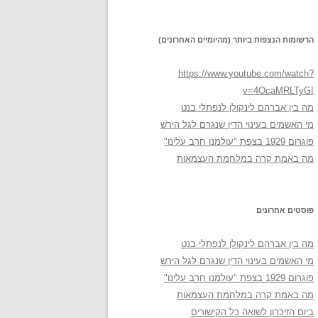
הרשומות הנצפות ביותר (מהיומיים האחרונים)
https://www.youtube.com/watch?
v=4OcaMRLTyGI
מה בין אברהם לינקולן לנפתלי בנט
מי האשמים בעינוי הדין שנגרם לגל הירש
פוגרום 1929 בצפת "עולמנו חרב עלינו"
מה באמת קרה במלחמת העצמאות
פוסטים אחרונים
מה בין אברהם לינקולן לנפתלי בנט
מי האשמים בעינוי הדין שנגרם לגל הירש
פוגרום 1929 בצפת "עולמנו חרב עלינו"
מה באמת קרה במלחמת העצמאות
ביום הזיכרון לשואה כל הקישורים