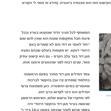
קישוט הזה הוא מכנסיה ביזנטית. (מידע זה מסר לי הקורא
המשותף לכל מגיני הדוד שנמצאו בארץ ובכל
פינות תבל מתקופות שונות הוא שאין להם שום
ייחוד לאומי או דתי והם לא קשורים בעם
היהודי דווקא. יש מקומות בעולם שבהם נמצא
מגן דוד בצד צלב הקרס – גם הוא קישוט עתיק
מאד, שנים רבות לפני שהנאצים אימצו אותו.
צמד המילים מגן דוד מוזכר בפעם הראשונה
בתלמוד (פסחים קיז עב) בהקשר לברכות
שאומרים בסיום ההפטרה. כאן משמעות צרוף
המילים הוא כינוי לקדוש ברוך הוא.
ירה
לפי מחקרו של גרשום שלום, השימוש הראשון
שנעשה בציור מגן דוד בהקשר היהודי היה
בספר פרוש לזוהר שנכתב במאה ה-14 בידי ר'