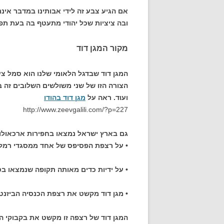
אם הגיע צבע זה לידי אבותינו במדבר איננו
ובה ציציות שכל יהודי מתעטף בה בעת תפי
מקור המגן דוד
המגן דוד שבדגל הלאומי שלנו הוא סמל צע
הצורה הזו של שני משולשים השלובים זה ב
ועוד. ראה על
מגן דוד בהודו
http://www.zeevgalili.com/?p=227
גם בארץ ישראל נמצאו בחפירות ארכאולוגי
• על רצפת הפסיפס של אחד ממסגדי רמל
• על ידיות כדים מאותה תקופה שנמצאו בטב
• מגן דוד מקשט את רצפת הכנסיה הביזנט
המגן דוד של רצפה זו מקשט את בקבוקי היי