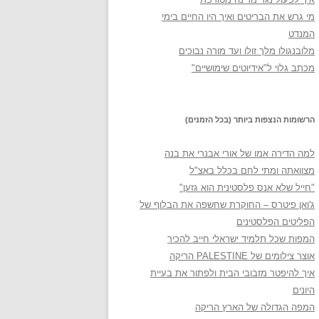
מי גרש את הבריטים ואיך היו החיים בימי
המנדט
מלובנגולו מלך זולו ועד מורה נבוכים
מכתב גלוי ל"אידיוטים שימושיים"
הרשומות הנצפות ביותר (בכל הזמנים)
למה הדירה אמו של אורי אבנרי את בנה
מצוואתה ומתי לחם בכלל באצ"ל
"חייל שלא אנס פלסטינית הוא גזען"
ג'ואן פיטרס – החוקרת שחשפה את הבלוף של
הפליטים הפלסטינים
המפות שכל תלמיד ישראלי חייב להכיר
אוצר צילומים של PALESTINE הריקה
איך להיפטר מזבובי הבית ולפתור את בעיית
היונים
המפה הגדולה של הארץ הריקה