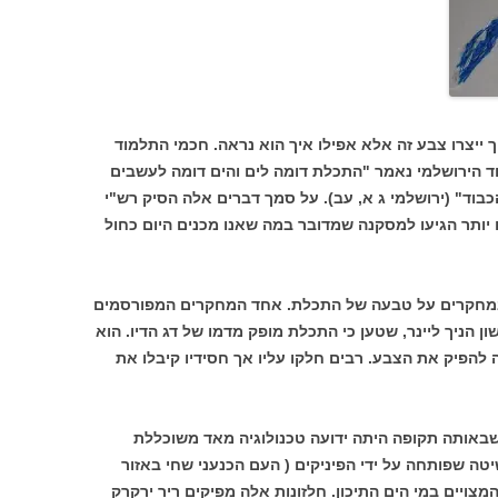
ך ייצרו צבע זה אלא אפילו איך הוא נראה. חכמי התלמוד
הירושלמי נאמר "התכלת דומה לים והים דומה לעשבים
כבוד" (ירושלמי ג א, עב). על סמך דברים אלה הסיק רש"י
 יותר הגיעו למסקנה שמדובר במה שאנו מכנים היום כחול
ובמחקרים על טבעה של התכלת. אחד המחקרים המפורסמים
ון הניך ליינר, שטען כי התכלת מופק מדמו של דג הדיו. הוא
להפיק את הצבע. רבים חלקו עליו אך חסידיו קיבלו את
באותה תקופה היתה ידועה טכנולוגיה מאד משוכללת
טה שפותחה על ידי הפיניקים ( העם הכנעני שחי באזור
המצויים במי הים התיכון. חלזונות אלה מפיקים ריר ירקרק