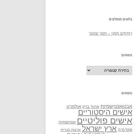
בלוגים מומלצים
רְסִיסִים מִמֶנִי – תמר שכטר
נושאים
נושאים
נושאים
אבטואנטישמיות
אולמרט
אהוד ברק
אישים היסטוריים
אישים פוליטיים
אנטישמיות
ארץ ישראל
אקדמיה
ארצות הברית