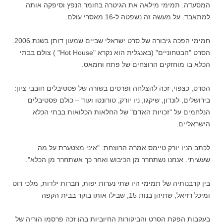
המסעדה. תמימי מילאה את הגיטרה בחומר הנפץ וסיפקה אותה
למתאבד. על מעשה זה נשפטה ל-16 מאסרי עולם.
חמימי הפכה גיבורה של סרט ישראלי שביים שמעון דותן בשנת 2006.
הסרט "הבטחוניים" (באנגלית הוא נקרא "Hot House" ) צולם בבתי
הכלא בו מוחזקים הרוצחים של פתח וחמאס.
הסרט, כצפוי, זכה להצלחה ופרסים בשורה של פסטיבלים חובבי ציון:
בירושלים, לונדון, שיקגו, ניו יורק, טורונטו ועוד – כולם פסטיבלים
הנלחמים על "זכויות האדם" של החלאות הכלואות בבתי הכלא
הישראליים.
לכתב הניו יורק טיימס אמרה הרוצחת: "איני מצטערת על מה
שעשיתי. אנחנו נשתחרר מן הכיבוש ואחר כך אשתחרר מן הכלא".
בין קרבנותיה של תמימי היו שתי נערות יפות, חברות ילדות, מלכי רוט
ומיכל רזיאל, שתיהן בנות 15, שבילו אותו בוקר בבית הקפה
בעקבות הפקת הסרט והביקורות החיוביות בהן זכה פרסמו הוריה של