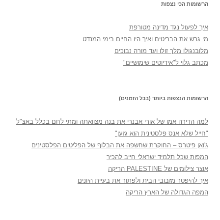
הרשומות הכי נצפות
איך לפעול נגד מדינה מטורפת
מי גרש את הבריטים ואיך היו החיים בימי המנדט
מלובנגולו מלך זולו ועד מורה נבוכים
מכתב גלוי ל"אידיוטים שימושיים"
הרשומות הנצפות ביותר (בכל הזמנים)
למה הדירה אמו של אורי אבנרי את בנה מצוואתה ומתי לחם בכלל באצ"ל
"חייל שלא אנס פלסטינית הוא גזען"
ג'ואן פיטרס – החוקרת שחשפה את הבלוף של הפליטים הפלסטינים
המפות שכל תלמיד ישראלי חייב להכיר
אוצר צילומים של PALESTINE הריקה
איך להיפטר מזבובי הבית ולפתור את בעיית היונים
המפה הגדולה של הארץ הריקה