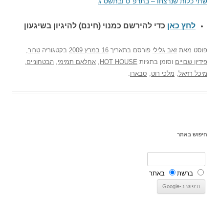
שתי כלות שנרצחו – בתרפ"ט ובתשס"ג
לחץ כאן
כדי להירשם כ
מנוי (חינם) להיגיון בשיגעון
פוסט
מאת
זאב גלילי
פורסם בתאריך
16 במרץ 2009
בקטגוריה
טרור
,
פידיון שבויים
וסומן בתגיות
HOT HOUSE
,
אחלאם תמימי
,
הבטחוניים
,
מיכל רזיאל
,
מלכי רוט
,
סבארו
.
חיפוש באתר
ברשת
באתר