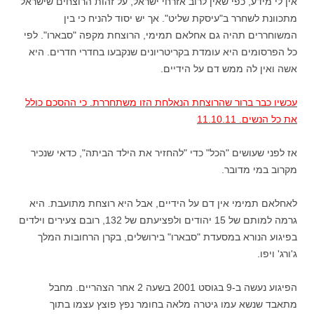
אין לי מידע, כפי שאין לרוב אזרחי ישראל, על זהות הרוצחים שישראל
מתכוונת לשחרר ב"עיסקת שליט". אך יש יסוד להניח כי בין
המשוחררים תהיה גם אחלאם תמימי, הרוצחת מקפה "סבארו". לפי
כל הפרסומים היא עומדת בקריטריונים שנקבעו בחדרי חדרים. היא
אשה ואין לה ממש דם על הידיים.
עכשיו כבר ברור שהרוצחת הנאלחת הזו משתחררת. כי ההסכם כולל
את כל הנשים. 11.10.11
אז לפני שעושים "הכל" כדי "להחזיר את הילד הביתה", כדאי שנכיר
מקרוב במי מדובר.
לאחלאם תמימי אין דם על הידיים, אבל היא רוצחת מתועבת. היא
גרמה למותם של 15 יהודים ולפציעתם של 132, רובם צעירים וילדים
בפיגוע הנורא במסעדת "סבארו" בירושלים, בקרן הרחובות המלך
ג'ורג' ויפו.
הפיגוע נעשה ב-9 בגוסט 2001 בשעה 2 אחר הצהריים. מחבל
מתאבד שנשא עמו גיטרה מלאה בחומר נפץ פוצץ עצמו בתוך