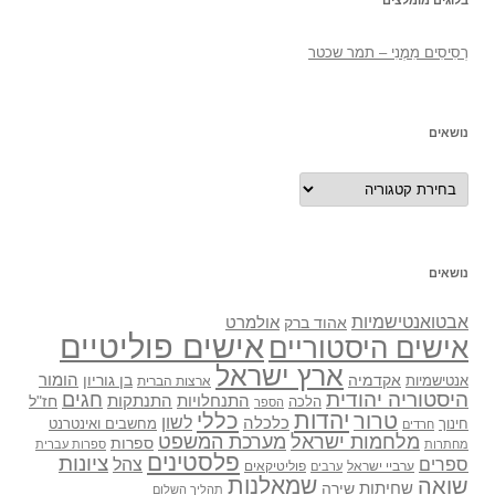
רְסִיסִים מִמֶנִי – תמר שכטר
נושאים
נושאים
נושאים
אבטואנטישמיות
אולמרט
אהוד ברק
אישים פוליטיים
אישים היסטוריים
ארץ ישראל
אקדמיה
בן גוריון
הומור
אנטישמיות
ארצות הברית
היסטוריה יהודית
חגים
התנתקות
התנחלויות
חז"ל
הלכה
הספר
יהדות
כללי
טרור
לשון
כלכלה
מחשבים ואינטרנט
חינוך
חרדים
מלחמות ישראל
מערכת המשפט
ספרות
מחתרות
ספרות עברית
פלסטינים
ציונות
ספרים
צהל
ערביי ישראל
פוליטיקאים
ערבים
שואה
שמאלנות
שחיתות
שירה
תהליך השלום