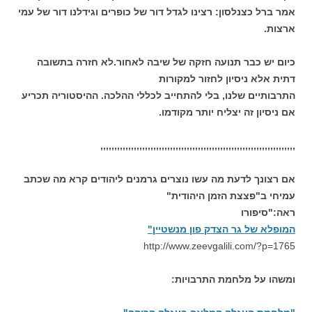
אמר ברל כצנלסון: רצינו לגדל דור של כופרים וגידלנו דור של עמי
ארצות.
כיום יש כבר תנועה חזקה של שיבה לאחור.לא חזרה בתשובה
דתית אלא ניסיון לחזור למקורות
התרבותיים שלנו, בלי להתחייב לכללי ההלכה. ההיסטוריה תכריע
אם ניסיון זה יצליח יותר מקודמו.
,,,,,,,,,,,,,,,,,,,,,,,,,,,,,,,,,,,,,,,,,,,,,,,,,,,,,,,,,,,,,,,,,,,,,,
אם רצונך לדעת מה עשו נוצרים גרמנים ליהודים קרא מה שכתב
עמיחי ב"פצצת הזמן היהודית"
ראה:"סיפורו
המופלא של גר הצדק פון מנשטיין"
http://www.zeevgalili.com/?p=1765
ומשהו על מלחמת התרבויות: