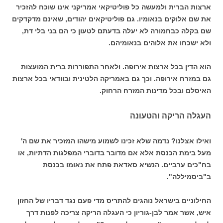
ארצות הברית ולמעשה כל פוליטיקאי אמריקני אינו שוכח להזכיר
את שם אלוקים בנאומיו. גם פוליטיקאים יהודים, שאינם מדקדקים
שם בקלה כבחמורה לא יעלה בדעתם לטעון כי הם בני בלי דת,
ולא ישכחו את אלוהים בנאומיהם.
הוא הדין בכל ארצות אירופה. ולאחר התפוררות ברית המועצות
גם במזרח אירופה. וכך גם באמריקה הלטינית ובוודאי בכל ארצות
האיסלם ובכל מדינות המזרח הרחוק.
העגלה הריקה והטעונה
ואילו אצלנו? נדמה שלא זכינו לשמוע מישהו המזכיר את שם ה'
מעל בימת הכנסת אלא אם מדובר בדוברי המפלגות הדתיות, או
בח"כים ערביים. הנשיא סאדאת פתח את נאומו בכנסת
ב"ביסמיללה".
החילוניים בישראל נוהגים להתריס מדי פעם נגד דבריו של החזון
איש, אשר אמר לבן-גוריון כי העגלה הריקה צריכה לפנות דרך