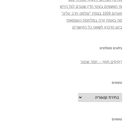
מי האשמים בעינוי הדין שנגרם לגל הירש
פוגרום 1929 בצפת "עולמנו חרב עלינו"
מה באמת קרה במלחמת העצמאות
ביום הזיכרון לשואה כל הקישורים
בלוגים מומלצים
רְסִיסִים מִמֶנִי – תמר שכטר
נושאים
נושאים
נושאים