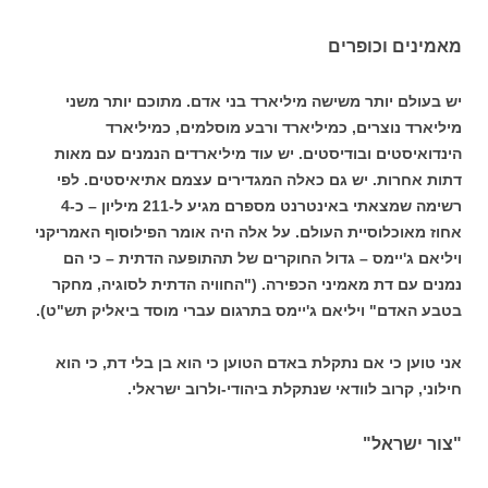
מאמינים וכופרים
יש בעולם יותר משישה מיליארד בני אדם. מתוכם יותר משני
מיליארד נוצרים, כמיליארד ורבע מוסלמים, כמיליארד
הינדואיסטים ובודיסטים. יש עוד מיליארדים הנמנים עם מאות
דתות אחרות. יש גם כאלה המגדירים עצמם אתיאיסטים. לפי
רשימה שמצאתי באינטרנט מספרם מגיע ל-211 מיליון – כ-4
אחוז מאוכלוסיית העולם. על אלה היה אומר הפילוסוף האמריקני
ויליאם ג'יימס – גדול החוקרים של תהתופעה הדתית – כי הם
נמנים עם דת מאמיני הכפירה. ("החוויה הדתית לסוגיה, מחקר
בטבע האדם" ויליאם ג'יימס בתרגום עברי מוסד ביאליק תש"ט).
אני טוען כי אם נתקלת באדם הטוען כי הוא בן בלי דת, כי הוא
חילוני, קרוב לוודאי שנתקלת ביהודי-ולרוב ישראלי.
"צור ישראל"