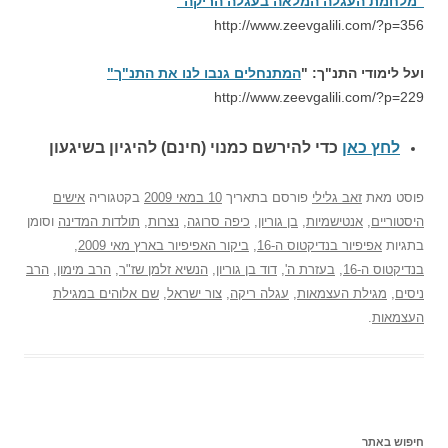
"מלחמת העגלה המלאה בעגלה הריקה"
http://www.zeevgalili.com/?p=356
ועל לימודי התנ"ך: "
המתנחלים גנבו לנו את התנ"ך"
http://www.zeevgalili.com/?p=229
לחץ כאן
כדי להירשם כ
מנוי (חינם) להיגיון בשיגעון
פוסט
מאת
זאב גלילי
פורסם בתאריך
10 במאי 2009
בקטגוריה
אישים
היסטוריים
,
אנטישמיות
,
בן גוריון
,
כיפה סרוגה
,
נצרות
,
תולדות המדינה
וסומן
בתגיות
אפיפיור בנדיקטוס ה-16
,
ביקור האפיפיור בארץ מאי 2009
,
בנדיקטוס ה-16
,
בעזרת ה'
,
דוד בן גוריון
,
הנשיא זלמן שז"ר
,
הרב מימון
,
הרב
ניסים
,
מגילת העצמאות
,
עגלה ריקה
,
צור ישראל
,
שם אלוהים במגילת
העצמאות
.
חיפוש באתר