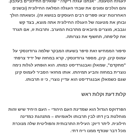
לעגלה הטעונה. "אנחנו עגלה ריקה?" שואלים החילוניים בעלבון.
והם הולכים ומונים את שבחי העגלה המלאה החילונית (ובשנים
האחרונות יצאו ספרים רבים העוסקים בנושא זה). וכשאתה הולך
ובוחן את מטענה של העגלה החילונית אתה מוצא, בצד קש
וגבבא, מוצרים מיובאים מתרבות המערב. ותרבות זו, אם תגרד
את קליפתה, תחשוף את נצרותה.
סיפור הממחיש זאת סיפר בשעתו המבקר שלמה גרודזנסקי על
עמוס קינן. קינן, מספר גרודזנסקי, קרא במחזה של ידיד צרפתי
"מתקדם", שמאלן ואבנגרדיסט כמותו. הוא הופתע לגלות נימה
נוצרית במחזה והביע תמיהתו. אותו מחזאי הסביר לעמוס קינן
שגם כשמאלן אבנגרדיסט הוא עדיין נוצרי, כי זו תרבותו.
קלות דעת וקלות ראש
הפרדוקס הגדול הוא שמדינת העם היהודי – העם היחיד שיש זהות
מוחלטת בין דתו לבין תרבותו ולאומיותו – מתנהגת כמדינה
חילונית. ליתר דיוק: העילית התרבותית והפוליטית שלה מנוכרת
מכל דבר שנודף ממנו ריח דתי.