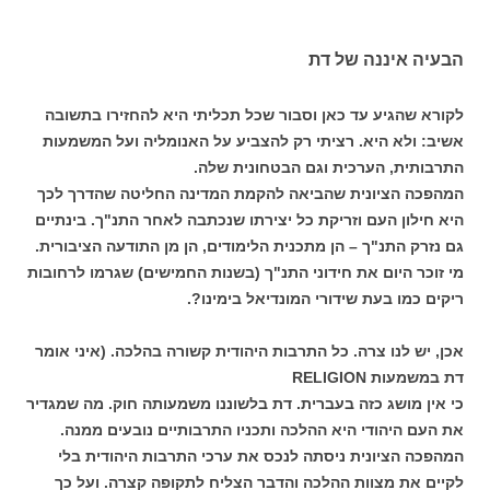
הבעיה איננה של דת
לקורא שהגיע עד כאן וסבור שכל תכליתי היא להחזירו בתשובה
אשיב: ולא היא. רציתי רק להצביע על האנומליה ועל המשמעות
התרבותית, הערכית וגם הבטחונית שלה.
המהפכה הציונית שהביאה להקמת המדינה החליטה שהדרך לכך
היא חילון העם וזריקת כל יצירתו שנכתבה לאחר התנ"ך. בינתיים
גם נזרק התנ"ך – הן מתכנית הלימודים, הן מן התודעה הציבורית.
מי זוכר היום את חידוני התנ"ך (בשנות החמישים) שגרמו לרחובות
ריקים כמו בעת שידורי המונדיאל בימינו?.
אכן, יש לנו צרה. כל התרבות היהודית קשורה בהלכה. (איני אומר
דת במשמעות RELIGION
כי אין מושג כזה בעברית. דת בלשוננו משמעותה חוק. מה שמגדיר
את העם היהודי היא ההלכה ותכניו התרבותיים נובעים ממנה.
המהפכה הציונית ניסתה לנכס את ערכי התרבות היהודית בלי
לקיים את מצוות ההלכה והדבר הצליח לתקופה קצרה. ועל כך