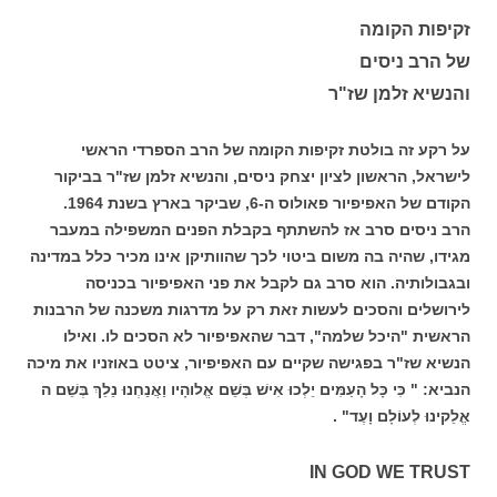
זקיפות הקומה
של הרב ניסים
והנשיא זלמן שז"ר
על רקע זה בולטת זקיפות הקומה של הרב הספרדי הראשי
לישראל, הראשון לציון יצחק ניסים, והנשיא זלמן שז"ר בביקור
הקודם של האפיפיור פאולוס ה-6, שביקר בארץ בשנת 1964.
הרב ניסים סרב אז להשתתף בקבלת הפנים המשפילה במעבר
מגידו, שהיה בה משום ביטוי לכך שהוותיקן אינו מכיר כלל במדינה
ובגבולותיה. הוא סרב גם לקבל את פני האפיפיור בכניסה
לירושלים והסכים לעשות זאת רק על מדרגות משכנה של הרבנות
הראשית "היכל שלמה", דבר שהאפיפיור לא הסכים לו. ואילו
הנשיא שז"ר בפגישה שקיים עם האפיפיור, ציטט באוזניו את מיכה
הנביא: " כִּי כָּל הָעַמִּים יֵלְכוּ אִישׁ בְּשֵׁם אֱלוהָיו וַאֲנַחְנוּ נֵלֵךְ בְּשֵׁם ה
אֱלֵקינוּ לְעוֹלָם וָעֶד" .
IN GOD WE TRUST