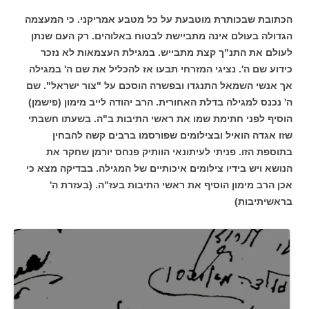
הכתובת שבכותרת מוטבעת על כל מטבע אמריקני. כי המעצמה
הגדולה בעולם אינה מתביישת לבטוח באלוהים. רק העם שנתן
לעולם את התנ"ך קצת מתבייש. במגילת העצמאות לא נזכר
כידוע שם ה'. נציגי המזרחי תבעו אז להכליל את שם ה' במגילה
אך אנשי השמאל התנגדו ובפשרה הוסכם על "צור ישראל". שם
ה' נכנס למגילה בדלת האחורית. הרב יהודה לייב מימון (פישמן)
הוסיף לפני חתימת שמו את ראשי התיבות ב"ה. בשעתו חשבתי
שזו אגדה הואיל ובצילומים שפורסמו ברבים קשה להבחין
בתוספת הזו. פניתי לעיתונאי הוותיק פנחס יורמן שחקר את
הנושא ויש בידיו צילומים איכותיים של המגילה. בבדיקה מצא כי
אכן הרב מימון הוסיף את ראשי התיבות בעז"ה. (בעזרת ה'
בראשיתיבות)