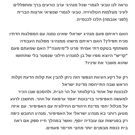
נראה לנו טבעי לגמרי שכל מנהיגי ערב כורעים ברך ומתפללים
לעיני מצלמות הטלוויזיה. טבעי לגמרי שנשיאי ארצות הברית
(לפני אובמה) הלכו לכנסייה.
האם ראיתם פעם מנהיג ישראלי שאינו נמנה עם המפלגות הדתיו
מניח תפילין? האם ראיתם מישהו ממנהיגי מפלגת העבודה
משתתף בטקס דתי אמיתי פרט ל"מימונה"? האם שמעתם פעם
"קדיש" היוצא מפיו של בן למנהיג חילוני שנפטר בלי שתחושו
שהוא משבר את שיניו?
רק על רקע העיוות הנפשי הזה ניתן להבין את קלות הדעת וקלות
הראש שבה התייחסה מדינת ישראל
לנכונות של אהוד ברקלוותר על הר הבית, ולהסכם שבו הכיר
למעשה האפיפיור בריבונות יאסר ערפאת על ההר. תחשבו לרגע
על מכלול יחסי מדינת היהודים החילונית עם האפיפיור. עם איזה
מטען רוחני בא מנהיג ישראלי אל האפיפיור. מנהיג החובש כיפה
רק בפגישות עם עובדיה יוסף, ואשר במהלך חייו ספק אם ראה
בית כנסת מבפנים יותר מחצי תריסר פעמים.