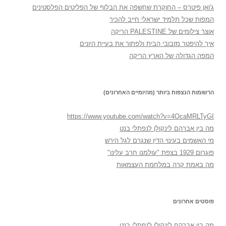
ג'ואן פיטרס – החוקרת שחשפה את הבלוף של הפליטים הפלסטינים
המפות שכל תלמיד ישראלי חייב להכיר
אוצר צילומים של PALESTINE הריקה
איך להיפטר מזבובי הבית ולפתור את בעיית היונים
המפה הגדולה של הארץ הריקה
הרשומות הנצפות ביותר (מהיומיים האחרונים)
https://www.youtube.com/watch?v=4OcaMRLTyGI
מה בין אברהם לינקולן לנפתלי בנט
מי האשמים בעינוי הדין שנגרם לגל הירש
פוגרום 1929 בצפת "עולמנו חרב עלינו"
מה באמת קרה במלחמת העצמאות
פוסטים אחרונים
מה בין אברהם לינקולן לנפתלי בנט