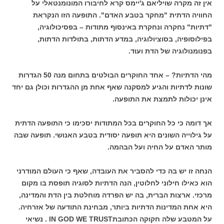
אין זה מקרה שויליאם ג'יימס קרא לחיבורו המונומנטאלי על
החוויה הדתית "מחקר בטבע האדם". התופעה הזו הנקראת
"דתיות" נחקרה ונחקרת באינסוף מתודות – בפסיכולוגיה,
בפילוסופיה, בסוציולוגיה, במדע הדתות, בתולדות הדתות,
בפנומנולוגיה של הדת ועוד.
מהי הדתיות? – אחד החוקרים הבולטים בתחום מנה 50 הגדרות
שונות לדתיות והגיע למסקנה שאף אחת מן ההגדרות וכולן גם יחד
אינן יכולות לתמצת את התופעה.
אך דומה כי כל החוקרים בכל המתודות יסכימו כי התופעה הדתית
על גילוייה השונים היא תופעה יסודית בטבע האנושי. תופעה שבה
מותר האדם על החיה ועל הבהמה.
הנחה זו יש בה כדי להסביר את העובדה, שאף כי העולם המודרני
הוא כאילו חילוני לחלוטין, הנה הדתיות לסוגיה תופסת בו מקום
מרכזי. ארצות הברית, בה יש הפרדה מוחלטת בין הדת והמדינה,
היא אחת המדינות הדתיות ביותר, מבחינת התודעה של אזרחיה.
על המטבע שלה חקוקה הכתובתIN GOD WE TRUST . נשיאי