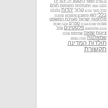
היסטוריה יהודית
בן גוריון
הומור
חגים
התנתקות
התנחלויות
הלכה
הספר
יהדות
טרור
חז"ל
כלכלה
חינוך
חרדים
כללי
לשון
מחשבים ואינטרנט
מחתרות
מלחמות ישראל
מערכת המשפט
ספרים
ספרות
ערביי ישראל
ספרות עברית
פלסטינים
צהל
פוליטיקאים
ערבים
שואה
ציונות
שחיתות
שירה
שמאלנות
תהליך השלום
תולדות המדינה
תקשורת