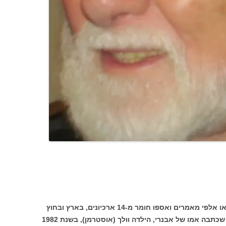
הם עברו על כל גיליונות "העולם הזה", קראו אלפי מאמרים ואספו חומר מ-14 ארכיונים, בארץ ובחוץ
לארץ. הם לא הגיעו למסמך אחד, לצוואה שכתבה אמו של אבנרי, הילדה וולך (אוסטרמן), בשנת 1982