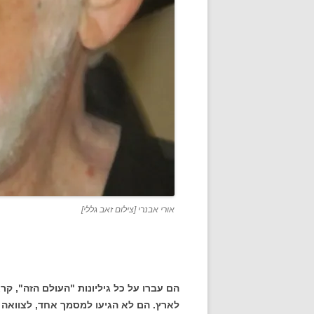
אורי אבנרי [צילום זאב גללי]