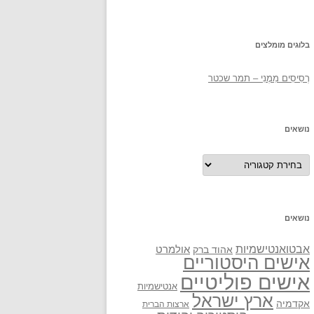
בלוגים מומלצים
רְסִיסִים מִמֶנִי – תמר שכטר
נושאים
נושאים
נושאים
אבטואנטישמיות
אולמרט
אהוד ברק
אישים היסטוריים
אישים פוליטיים
אנטישמיות
ארץ ישראל
אקדמיה
ארצות הברית