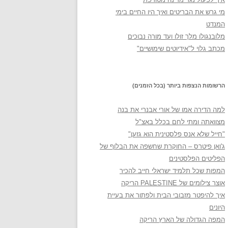
מי גרש את הבריטים ואיך היו החיים בימי
המנדט
מלובנגולו מלך זולו ועד מורה נבוכים
מכתב גלוי ל"אידיוטים שימושיים"
הרשומות הנצפות ביותר (בכל הזמנים)
למה הדירה אמו של אורי אבנרי את בנה
מצוואתה ומתי לחם בכלל באצ"ל
"חייל שלא אנס פלסטינית הוא גזען"
ג'ואן פיטרס – החוקרת שחשפה את הבלוף של
הפליטים הפלסטינים
המפות שכל תלמיד ישראלי חייב להכיר
אוצר צילומים של PALESTINE הריקה
איך להיפטר מזבובי הבית ולפתור את בעיית
היונים
המפה הגדולה של הארץ הריקה