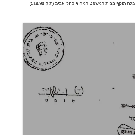
הילדה וולך נפטרה ב-25.12.89 והצוואה קיבלה תוקף בבית המשפט המחוזי בתל-אביב (תיק 519/90)