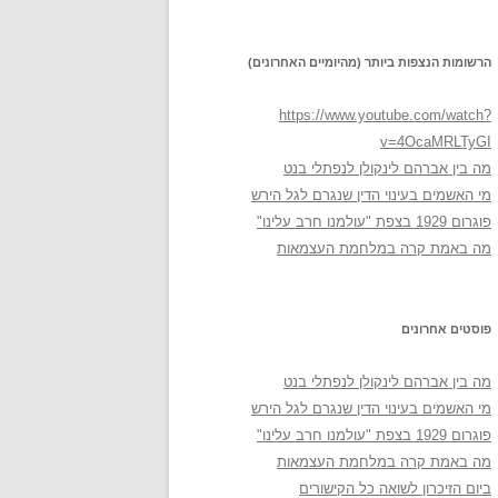
הרשומות הנצפות ביותר (מהיומיים האחרונים)
https://www.youtube.com/watch?
v=4OcaMRLTyGI
מה בין אברהם לינקולן לנפתלי בנט
מי האשמים בעינוי הדין שנגרם לגל הירש
פוגרום 1929 בצפת "עולמנו חרב עלינו"
מה באמת קרה במלחמת העצמאות
פוסטים אחרונים
מה בין אברהם לינקולן לנפתלי בנט
מי האשמים בעינוי הדין שנגרם לגל הירש
פוגרום 1929 בצפת "עולמנו חרב עלינו"
מה באמת קרה במלחמת העצמאות
ביום הזיכרון לשואה כל הקישורים