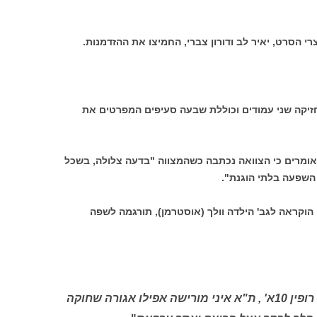
רי הסרט, יאיר לב ודורון צברי, החמיצו את ההזדמנות.
ה ונחתמה ב- 8.7.82. היא מחזיקה שני עמודים וכוללת שבעה סעיפים המפרטים את
האומרים כי הצוואה נכתבה כשהמצווה "בדעה צלולה, בשכל
ו השפעה בלתי הוגנת".
הוקראה לגב' הילדה וולך (אוסטרמן), תורגמה לשפה
"לבני אורי אבנרי ת.ז. 39517 , מרחוב רופין 10א' , ת"א איני מורישה אפילו אגורה שחוקה