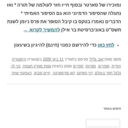
ומזכירו של סארטר ובסוף חייו חזר לעולמה של תורה * ואז
נתגלה שהסיפור הדמיוני הוא גם הסיפור האמיתי *
הדברים נאמרו בטקס בו קיבל הסופר את פרס ניומן לשנת
תשס"ט באוניברסיטת בר אילן
להמשיך לקרוא
←
לחץ כאן
כדי להירשם כ
מנוי (חינם) להיגיון בשיגעון
פוסט
מאת
זאב גלילי
פורסם בתאריך
11 ביוני 2009
בקטגוריה
היסטוריה
יהודית
,
סופרים
,
ספרות
,
ספרים
וסומן בתגיות
אמת מארץ תצמח
,
בני לוי
,
גלגל חוזר בעולם
,
דני האדום
,
ז'אן פוךסארטר
,
חיים סבתו
,
כעפעפי שחר
.
חיפוש באתר