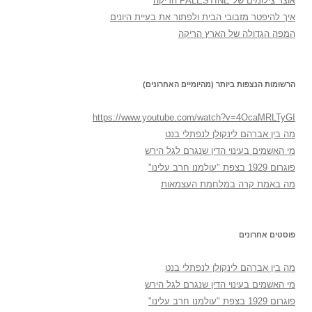
אוצר צילומים של PALESTINE הריקה
איך להיפטר מזבובי הבית ולפתור את בעיית היונים
המפה הגדולה של הארץ הריקה
הרשומות הנצפות ביותר (מהיומיים האחרונים)
https://www.youtube.com/watch?v=4OcaMRLTyGI
מה בין אברהם לינקולן לנפתלי בנט
מי האשמים בעינוי הדין שנגרם לגל הירש
פוגרום 1929 בצפת "עולמנו חרב עלינו"
מה באמת קרה במלחמת העצמאות
פוסטים אחרונים
מה בין אברהם לינקולן לנפתלי בנט
מי האשמים בעינוי הדין שנגרם לגל הירש
פוגרום 1929 בצפת "עולמנו חרב עלינו"