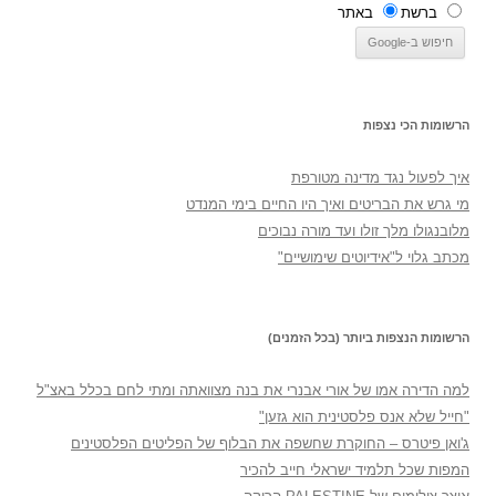
ברשת
באתר
הרשומות הכי נצפות
איך לפעול נגד מדינה מטורפת
מי גרש את הבריטים ואיך היו החיים בימי המנדט
מלובנגולו מלך זולו ועד מורה נבוכים
מכתב גלוי ל"אידיוטים שימושיים"
הרשומות הנצפות ביותר (בכל הזמנים)
למה הדירה אמו של אורי אבנרי את בנה מצוואתה ומתי לחם בכלל באצ"ל
"חייל שלא אנס פלסטינית הוא גזען"
ג'ואן פיטרס – החוקרת שחשפה את הבלוף של הפליטים הפלסטינים
המפות שכל תלמיד ישראלי חייב להכיר