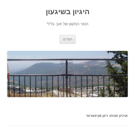
היגיון בשיגעון
הטור המקוון של זאב גלילי
לדלג
תפריט
לתוכן
ארכיון תגיות:
ז'אן פוךסארטר