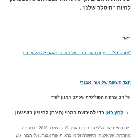
להיות "היטלר שלנו".
ראה
"אופטימי" – ביקורת אלי תבור על האוטוביאוגרפיה של אבנרי
הצד הששני של אורי אבנרי
על הביוגרפיה הפוליטית שכתב אמנון לורד
לחץ כאן
כדי להירשם כ
מנוי (חינם) להיגיון בשיגעון
פוסט
מאת
זאב גלילי
פורסם בתאריך
19 בדצמבר 2010
בקטגוריה
מחתרות
,
שמאלנות
,
תקשורת
וסומן בתגיות
אורי אבנרי
,
אלי תבור
,
גוש