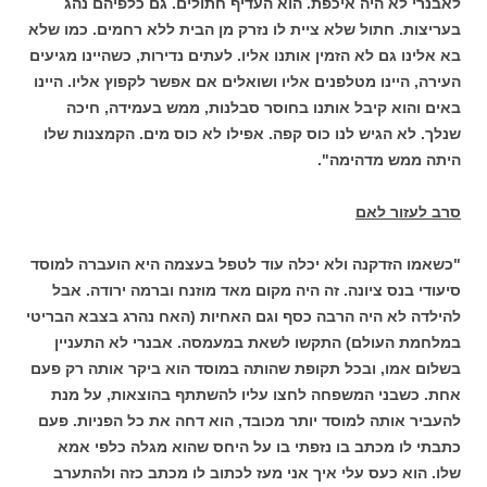
לאבנרי לא היה איכפת. הוא העדיף חתולים. גם כלפיהם נהג
בעריצות. חתול שלא ציית לו נזרק מן הבית ללא רחמים. כמו שלא
בא אלינו גם לא הזמין אותנו אליו. לעתים נדירות, כשהיינו מגיעים
העירה, היינו מטלפנים אליו ושואלים אם אפשר לקפוץ אליו. היינו
באים והוא קיבל אותנו בחוסר סבלנות, ממש בעמידה, חיכה
שנלך. לא הגיש לנו כוס קפה. אפילו לא כוס מים. הקמצנות שלו
היתה ממש מדהימה".
סרב לעזור לאם
"כשאמו הזדקנה ולא יכלה עוד לטפל בעצמה היא הועברה למוסד
סיעודי בנס ציונה. זה היה מקום מאד מוזנח וברמה ירודה. אבל
להילדה לא היה הרבה כסף וגם האחיות (האח נהרג בצבא הבריטי
במלחמת העולם) התקשו לשאת במעמסה. אבנרי לא התעניין
בשלום אמו, ובכל תקופת שהותה במוסד הוא ביקר אותה רק פעם
אחת. כשבני המשפחה לחצו עליו להשתתף בהוצאות, על מנת
להעביר אותה למוסד יותר מכובד, הוא דחה את כל הפניות. פעם
כתבתי לו מכתב בו נזפתי בו על היחס שהוא מגלה כלפי אמא
שלו. הוא כעס עלי איך אני מעז לכתוב לו מכתב כזה ולהתערב