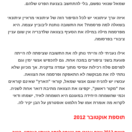
שמאל שנואי נפשם, בלי להתחשב בצנעת הפרט שלהם.
איזה ערך עיתונאי יש לכל הסיפור הזה של עיתונאי מראיין עיתונאי
בשאלה למה פרסמת? את התשובה נותנת ליבוביץ עצמה. היא
מפרסמת מילה במילה את הסעיף בצוואה שלדבריה אין שום עניין
ציבורי בפרסומה.
אילו נעניתי לה והייתי נותן לה את התשובה שציפתה לה הייתה
פוגעת בשני ציפורים במכה אחת. גם להכפיש אנשי ימין וגם
לפרסם פלח רכילות עסיסי מתוך עמדה צדקנית. אך מכיוון שלא
נתתי לה את מבוקשה לא התאפקה ופרסמה את הצוואה.
עכשיו יש להניח שגם אנשי שמאל, קוראי "הארץ" שאינם קוראים
את "מקור ראשון", יקפיצו את הצוואה מתיבת דואר אחת לשניה.
וכמי שהשמחה היחידה במעונם היא השמחה לאיד, ישמחו ודאי
לקרוא מה אומרת אמו של הלמוט אוסטרמן על הבן יקיר לה.
תוספת אוקטובר 2012