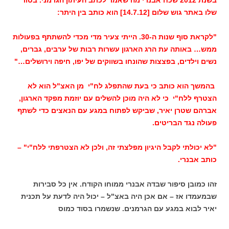
בשנת 2012 שכח אבנרי מה שאמר לכתב העיתון הגרמני. בטור
שלו באתר גוש שלום [14.7.12] הוא כותב בין היתר:
"לקראת סוף שנות ה-30. הייתי צעיר מדי מכדי להשתתף בפעולות
ממש… באותה עת הרג הארגון עשרות רבות של ערבים, גברים,
נשים וילדים, בפצצות שהונחו בשווקים של יפו, חיפה וירושלים…"
בהמשך הוא כותב כי בעת שהתפלג לח"י מן האצ"ל הוא לא
הצטרף ללח"י כי לא היה מוכן להשלים עם יוזמת מפקד הארגון,
אברהם שטרן יאיר, שביקש לפתוח במגע עם הנאצים כדי לשתף
פעולה נגד הבריטים.
"לא יכולתי לקבל היגיון מפלצתי זה, ולכן לא הצטרפתי ללח"י" –
כותב אבנרי.
זהו כמובן סיפור שבדה אבנרי ממוחו הקודח. אין כל סבירות
שבמעמדו אז – אם אכן היה באצ"ל – יכול היה לדעת על תכנית
יאיר לבוא במגע עם הגרמנים. שנשמרו בסוד כמוס