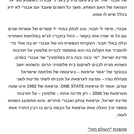
של אבנרי אולי ארבע פעמים ורק בענייני עבודה. כששמע מפי על
הצוואה של האם הופתע. משך כל השנים שעבד עם אבנרי לא ידע
בכלל שיש לו אמא.
אבנרי, סיפר לי תבור, נהג לנתק במחי יד קשרים של עשרות שנים
עם כל מי שהיו אתו בקשר – החל בחבריו לג'יפ במלחמת השחרור
וכלה באלי תבור. העקרות הנפשית הזו של אבנרי יש בה אולי כדי
להסביר את הקלות בה הוא מתמסר לבניית פלסטין על חורבות
מדינת ישראל. "מי יבנה יבנה בית בפלסטין" שר אבנרי בסרט,
כשהוא מניח לבנים לשיקום בית פלסטיני הרוס. וכשהוא יושב
בבונקר של יאסר ערפאת – בעיצומה של מלחמה שישראל
מנהלת נגדו – ומרצה לערפאת על תכניתו לשתי מדינות לשני
עמים, אומר לו ערפאת ONE STATE. ערפאת של 1982 אינו שונה
מערפאת של 2006 – רק מדינה אחת – פלסטין – על חורבות
מדינת ישראל. ערפאת צוחק ואבנרי מחריש. והוא מתמוגג כשהוא
מספר איך העלה אותו ערפאת על הבמה ביום בו רבין החזיר אותו
לעזה.
מהפכת "העולם הזה"