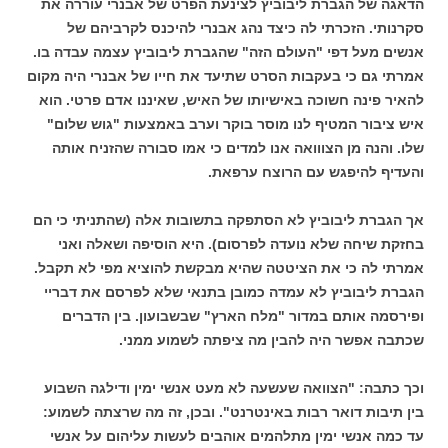
הדאגה של הגברת ליבוביץ לצינעת הפרט של אבנרי עוררה את
סקרנותי. הזכרתי לה כיצד נהג אבנרי להיכנס לקרביהם של
אנשים מעל דפי "העולם הזה" שהגברת ליבוביץ עצמה עבדה בו.
אמרתי גם כי בעקבות הסרט שתיעד את חייו של אבנרי היה מקום
להאיר פינה חשוכה באישיותו של האיש, שאיננו אדם פרטי. הוא
איש ציבור המטיף לנו מוסר בוקר וערב באמצעות "גוש שלום"
שלו. והנה מן הצווואה אנו למדים כי אמו סבורה שהזניח אותה
והעדיף להיפגש עם הרוצח ערפאת.
אך הגברת ליבוביץ לא הסתפקה בתשובות אלה (שהתניתי כי הם
בחזקת שיחה שלא נועדה לפרסום). היא הוסיפה ושאלה ואני
אמרתי לה כי את הציטטה שהיא מבקשת להוציא מפי לא תקבל.
הגברת ליבוביץ לא עמדה כמובן בתנאי שלא לפרסם את דבריי
ופירסמה אותם במדור "מלח הארץ" שבשבועון. בין הדברים
שכתבה אפשר היה להבין מה ציפתה לשמוע ממני.
וכך כתבה: "הצוואה שעשעה לא מעט אנשי ימין ודילגה השבוע
בין תיבות דואר רבות באינטרנט". ובכן, זה מה שרצתה לשמוע:
עד כמה אנשי ימין מתלהמים אוהבים לעשות עליהום על אנשי