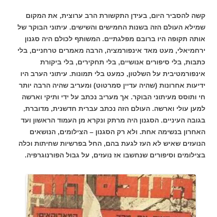
קשה להסביר היום, בעידן התקשורת הרב ערוצית, את המקום
שמילא העולם הזה בשנות החמישים והשישים. עיתוני הבוקר של
אותה תקופה היו ברובם מפלגתיים. המשותף לכולם היה סגנון
ירחמיאלי, מעט מאד אינפורמציה, הרבה מאמרים טרחניים, בלי
כתבות, בלי סיפורים אנושיים, בלי תחקירים, בלי ביקורת
אינפורמטיבית על השלטון, כמעט בלי תמונות. עיתוני הערב היו
ידיעות אחרונות (שהיה עדיין סמרטוט) ומעריב שהיה הרבה יותר
חי ותוסס מעיתוני הבוקר. אך מעריב נכתב על ידי ותיקי וארשה
למען עולי וארשה. העולם הזה נכתב עברית חדשנית, מדוברת,
בגובה העיניים. הסגנון היה מרתק ונקרא מן העמוד הראשון ועד
האחרון בנשימה אחת. ולא רק הסגנון – הצילומים, הנושאים
הנועזים שאיש לא העז לגעת בהם, החל בפרשיות שחיתות וכלה
בצילומים וסיפורים שנחשבו אז נועזים, על גבול הפורנוגרפיה.