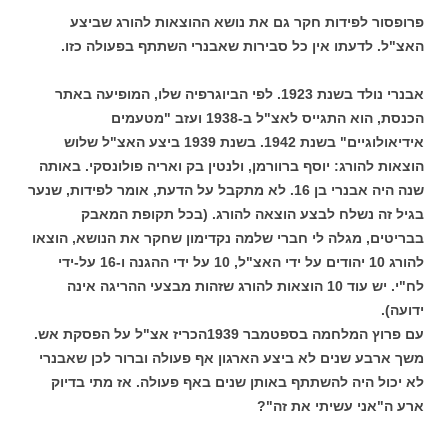
פרופסור לפידות חקר גם את נושא ההוצאות להורג שביצע
האצ"ל. לדעתו אין כל סבירות שאבנרי השתתף בפעולה כזו.
אבנרי נולד בשנת 1923. לפי הביוגרפיה שלו, המופיעה באתר
הכנסת, הוא התגייס לאצ"ל ב-1938 ועזב "מטעמים
אידיאולוגיים" בשנת 1942. בשנת 1939 ביצע האצ"ל שלוש
הוצאות להורג: יוסף ברוורמן, ולנטין בק ואריה פולונסקי. באותה
שנה היה אבנרי בן 16. לא מתקבל על הדעת, אומר לפידות, שנער
בגיל זה נשלח לבצע הוצאה להורג. (בכל תקופת המאבק
בבריטים, מגלה לי חברי שלמה נקדימון שחקר את הנושא, הוצאו
להורג 10 יהודים על ידי האצ"ל, 10 על ידי ההגנה ו-16 על-ידי
לח"י. יש עוד 10 הוצאות להורג שזהות מבצעי ההריגה אינה
ידועה).
עם פרוץ המלחמה בספטמבר 1939הכריז אצ"ל על הפסקת אש.
משך ארבע שנים לא ביצע הארגון אף פעולה וברור לכן שאבנרי
לא יכול היה להשתתף באותן שנים באף פעולה. אז מתי בדיוק
ארע ה"אני עשיתי את זה"?