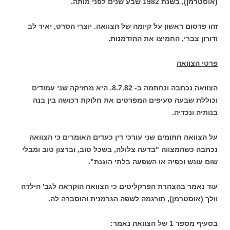
(אוסטרמן), בשנת 1982 שבע שנים לפני מותה.
זהו פרסום ראשון על קיומה של הצוואה. יוצרי הסרט, יאיר לב
ודורון צברי, החמיצו את ההזדמנות.
פרטי הצוואה
הצוואה נכתבה ונחתמה ב- 8.7.82. היא מחזיקה שני עמודים
וכוללת שבעה סעיפים המפרטים את חלוקת רכושה בין בנה
בנותיה ונכדיה.
על הצוואה חתומים שני עורכי דין כעדים האומרים כי הצוואה
נכתבה כשהמצווה "בדעה צלולה, בשכל טוב, וברצון טוב ומבלי
שום עונש וכפיה או השפעה בלתי הוגנת".
עוד נאמר בהצהרת הפרקליטים כי הצוואה הוקראה לגב' הילדה
וולך (אוסטרמן), תורגמה לשפה הגרמנית והוסברה לה.
בסעיף מספר 1 של הצוואה נאמר: