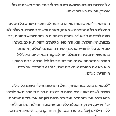
על נסיבות כתיבת הצוואה הזו סיפר לי אחד מבני משפחתו של
אבנרי, הרוצה בעילום שמו.
הוא אמר: "האיש הזה הוא אדם חסר לב וחסר רגשות. כל השנים
התעלם מכל המשפחה – מאמו, מאחיו ומשתי אחיותיו. מעולם לא
נענה להזמנה לבוא להשתתף בשמחות משפחתיות – חתונות, בר
מצוות, ימי הולדת. הוא היה מופיע לעתים רחוקות, פעם בשנה
שנתיים, בלי להודיע מראש, עושה הרבה צילצולים, מתנהג
בהתנשאות ובציניות ונעלם. עד לביקור הבא. פעם בא לליל
הסדר. המשפחה איננה מסורתית אבל ליל סדר עורכים כמובן.
הוא בא עם המוסטנג האדום שלו, לגלג על הסדר ועל הדת
היהודית ונעלם.
"לפעמים באה עמו אשתו, רחל. היא סוגדת לו ובעצם כל כולה
נועדה לשרת אותו. היא היתה מורה שנים רבות ואהבה מאד ילדים.
במפגשים המשפחתיים הנדירים היתה לוקחת את ילדי המשפחה
על הידיים, מפנקת ומגלה כלפיהם אהבה. ההחלטה שלהם, לא
ללדת ילדים (עליה סיפרה בסרט), היתה קרבן גדול מאד מצידה.