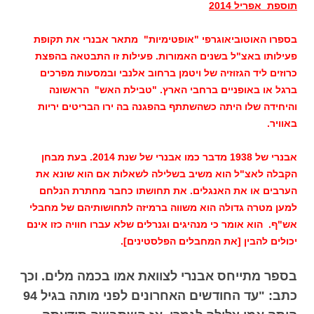
תוספת אפריל 2014
בספרו האוטוביאוגרפי "אופטימיות" מתאר אבנרי את תקופת
פעילותו באצ"ל בשנים האמורות. פעילות זו התבטאה בהפצת
כרוזים ליד הגזוזיה של ויטמן ברחוב אלנבי ובמסעות מפרכים
ברגל או באופניים ברחבי הארץ. "טבילת האש" הראשונה
והיחידה שלו היתה כשהשתתף בהפגנה בה ירו הבריטים יריות
באוויר.
אבנרי של 1938 מדבר כמו אבנרי של שנת 2014. בעת מבחן
הקבלה לאצ"ל הוא משיב בשלילה לשאלות אם הוא שונא את
הערבים או את האנגלים. את תחושתו כחבר מחתרת הנלחם
למען מטרה גדולה הוא משווה ברמיזה לתחושותיהם של מחבלי
אש"ף. הוא אומר כי מנהיגים וגנרלים שלא עברו חוויה כזו אינם
יכולים להבין [את המחבלים הפלסטינים].
בספר מתייחס אבנרי לצוואת אמו
בכמה מלים. וכך
כתב: "עד החודשים האחרונים לפני מותה בגיל 94