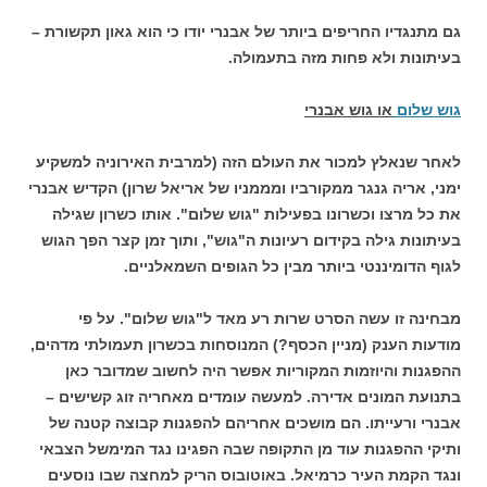
גם מתנגדיו החריפים ביותר של אבנרי יודו כי הוא גאון תקשורת –
בעיתונות ולא פחות מזה בתעמולה.
גוש שלום
או גוש אבנרי
לאחר שנאלץ למכור את העולם הזה (למרבית האירוניה למשקיע
ימני, אריה גנגר ממקורביו ומממניו של אריאל שרון) הקדיש אבנרי
את כל מרצו וכשרונו בפעילות "גוש שלום". אותו כשרון שגילה
בעיתונות גילה בקידום רעיונות ה"גוש", ותוך זמן קצר הפך הגוש
לגוף הדומיננטי ביותר מבין כל הגופים השמאלניים.
מבחינה זו עשה הסרט שרות רע מאד ל"גוש שלום". על פי
מודעות הענק (מניין הכסף?) המנוסחות בכשרון תעמולתי מדהים,
ההפגנות והיוזמות המקוריות אפשר היה לחשוב שמדובר כאן
בתנועת המונים אדירה. למעשה עומדים מאחריה זוג קשישים –
אבנרי ורעייתו. הם מושכים אחריהם להפגנות קבוצה קטנה של
ותיקי ההפגנות עוד מן התקופה שבה הפגינו נגד המימשל הצבאי
ונגד הקמת העיר כרמיאל. באוטובוס הריק למחצה שבו נוסעים