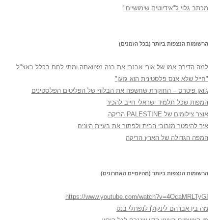
מכתב גלוי ל"אידיוטים שימושיים"
הרשומות הנצפות ביותר (בכל הזמנים)
למה הדירה אמו של אורי אבנרי את בנה מצוואתה ומתי לחם בכלל באצ"ל
"חייל שלא אנס פלסטינית הוא גזען"
ג'ואן פיטרס – החוקרת שחשפה את הבלוף של הפליטים הפלסטינים
המפות שכל תלמיד ישראלי חייב להכיר
אוצר צילומים של PALESTINE הריקה
איך להיפטר מזבובי הבית ולפתור את בעיית היונים
המפה הגדולה של הארץ הריקה
הרשומות הנצפות ביותר (מהיומיים האחרונים)
https://www.youtube.com/watch?v=4OcaMRLTyGI
מה בין אברהם לינקולן לנפתלי בנט