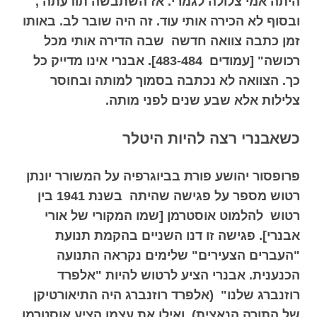
היתה אמי צלולה לגמרי. אז השתבשה תודעתה ,
ובסוף לא הכירה אותי עוד. זה היה שובר לב. באותו
זמן כתבה צוואה חדשה שבה הדירה אותי מכל
רכושה" [עמודים 483-484]. אבנרי אינו מדייק כל
כך. הצוואה לא נכתבה בסמוך למותה ובחוסר
צלילות אלא שבע שנים לפני מותה.
כ
שאבנרי רצה להיות היטלר
פרופסור יהושע פורת בביוגרפיה על המשורר יונתן
רטוש מספר על פגישה שהיתה בשנת 1941 בין
רטוש להלמוט אוסטרמן [שמו המקורי של אורי
אבנרי]. פגישה זו דנו השניים בהקמת תנועת
"העברים הצעירים" שלימים נקראה התנועה
הכנענית. אבנרי הציע לרטוש להיות "אלפרד
רוזנברג שלנו" (אלפרד רוזנברג היה התיאורטיקן
של התורה הנאצית) ואילו את עצמו הציע אוסטרמן