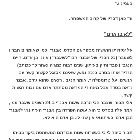
בענייניו."
עד כאן דבריו של קרוב המשפחה.
"לא בן אדם"
על עקרותו הרגשית מספר גם הסרט. אבנרי, כמו שאומרים חבריו
לשעבר (כל חבריו של אבנרי הם "לשעבר") איננו בן אדם. חיים
הנגבי (עובד ותיק בעיתון, שנים רבות כמגיה ואחר כך ככותב)
הגדיר אותו בסרט כנכה נפש, שאיננו מסוגל לקשור קשר עם
אנשים. על טרומפלדור, אומר הנגבי, רואים שהוא גידם. אבנרי
נראה בסדר אבל מאחורי המראה מסתתר אדם עם נכות רגשית
קשה.
אלי תבור, שצבר הכי הרבה שעות אבנרי ב-24 השנים שעבד עמו,
אמר עליו בסרט כי הוא עושה הפרדה בין אבנרי העיתונאי לאבנרי
הבן אדם. כעיתונאי אין שני לו. בן אדם הוא לא.
תבור סיפר לי כי בעשרות שנות עבודתם המשותפת ביקר בביתו