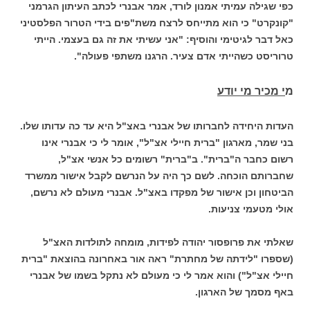
כפי שגילה עמיתי אמנון לורד, אמר אבנרי לכתב העיתון הגרמני
"קונקרט" כי הוא מתייחס לרצח משת"פים בידי הטרור הפלסטיני
כאל דבר לגיטימי והוסיף: "אני עשיתי את זה גם בעצמי. הייתי
טרוריסט כשהייתי אדם צעיר. הרגנו משתפי פעולה".
מ
י מכיר מי יודע
העדות היחידה לחברותו של אבנרי באצ"ל היא עד כה עדותו שלו.
בני שמר, מארגון "ברית חיילי אצ"ל", אומר לי כי אבנרי אינו
רשום כחבר ה"ברית". ב"ברית" רשומים כל אנשי אצ"ל,
שחברותם הוכחה. לשם כך היה על הנרשם לקבל אישור ממשרד
הביטחון וכן אישור של מפקדו באצ"ל. אבנרי מעולם לא נרשם,
אולי מטעמי צניעות.
שאלתי את פרופסור יהודה לפידות, מומחה לתולדות האצ"ל
(שספרו "לידתה של מחתרת" ראה אור באחרונה בהוצאת "ברית
חיילי אצ"ל") והוא אמר לי כי מעולם לא נתקל בשמו של אבנרי
באף מסמך של הארגון.