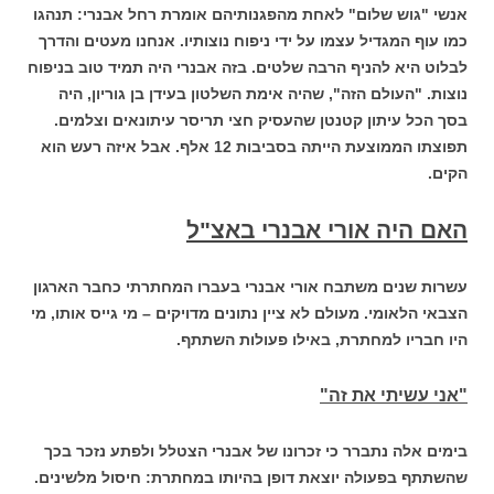
אנשי "גוש שלום" לאחת מהפגנותיהם אומרת רחל אבנרי: תנהגו
כמו עוף המגדיל עצמו על ידי ניפוח נוצותיו. אנחנו מעטים והדרך
לבלוט היא להניף הרבה שלטים. בזה אבנרי היה תמיד טוב בניפוח
נוצות. "העולם הזה", שהיה אימת השלטון בעידן בן גוריון, היה
בסך הכל עיתון קטנטן שהעסיק חצי תריסר עיתונאים וצלמים.
תפוצתו הממוצעת הייתה בסביבות 12 אלף. אבל איזה רעש הוא
הקים.
האם היה אורי אבנרי באצ"ל
עשרות שנים משתבח אורי אבנרי בעברו המחתרתי כחבר הארגון
הצבאי הלאומי. מעולם לא ציין נתונים מדויקים – מי גייס אותו, מי
היו חבריו למחתרת, באילו פעולות השתתף.
"אני עשיתי את זה"
בימים אלה נתברר כי זכרונו של אבנרי הצטלל ולפתע נזכר בכך
שהשתתף בפעולה יוצאת דופן בהיותו במחתרת: חיסול מלשינים.