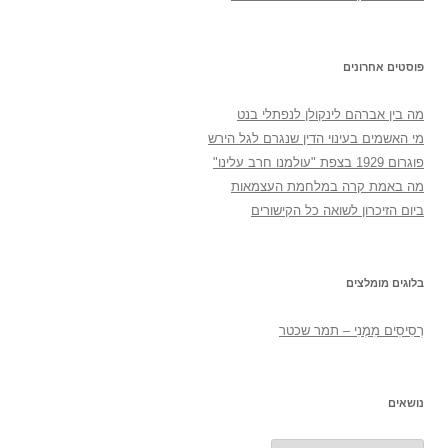
פוסטים אחרונים
מה בין אברהם לינקולן לנפתלי בנט
מי האשמים בעינוי הדין שנגרם לגל הירש
פוגרום 1929 בצפת "עולמנו חרב עלינו"
מה באמת קרה במלחמת העצמאות
ביום הזיכרון לשואה כל הקישורים
בלוגים מומלצים
רְסִיסִים מִמֶנִי – תמר שכטר
נושאים
נושאים