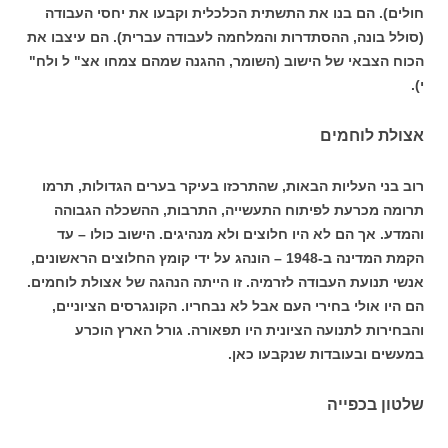
חולים). הם בנו את התשתית הכלכלית וקבעו את יחסי העבודה
(סולל בונה, ההסתדרות והמלחמה לעבודה עברית). הם עיצבו את
הכוח הצבאי של הישוב (השומר, ההגנה שמהם צמחו אצ" ל ולח"
י).
אצולת לוחמים
רוב בני העליות הבאות, שהתרכזו בעיקר בערים הגדולות, תרמו
תרומה מכרעת לפיתוח התעשייה, התרבות, ההשכלה הגבוהה
והמדע. אך הם לא היו חלוצים ולא מנהיגים. הישוב כולו – עד
הקמת המדינה ב-1948 – הונהג על ידי קומץ החלוצים הראשונים,
אנשי תנועת העבודה לזרמיה. זו הייתה הנהגה של אצולת לוחמים.
הם היו אולי בחירי העם אבל לא נבחריו. הקונגרסים הציוניים,
והבחירות לתנועה הציונית היו תפאורה. גורל הארץ הוכרע
במעשים ובעובדות שנקבעו כאן.
שלטון בכפייה