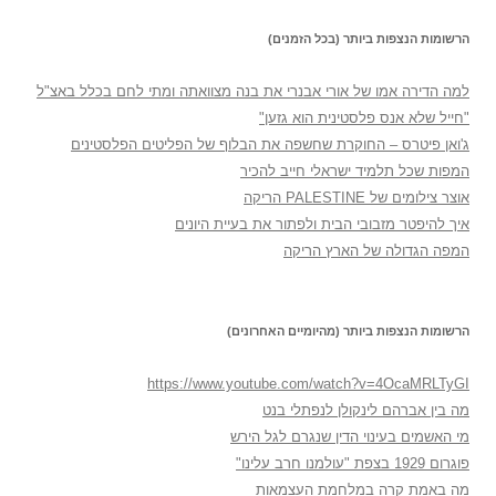
הרשומות הנצפות ביותר (בכל הזמנים)
למה הדירה אמו של אורי אבנרי את בנה מצוואתה ומתי לחם בכלל באצ"ל
"חייל שלא אנס פלסטינית הוא גזען"
ג'ואן פיטרס – החוקרת שחשפה את הבלוף של הפליטים הפלסטינים
המפות שכל תלמיד ישראלי חייב להכיר
אוצר צילומים של PALESTINE הריקה
איך להיפטר מזבובי הבית ולפתור את בעיית היונים
המפה הגדולה של הארץ הריקה
הרשומות הנצפות ביותר (מהיומיים האחרונים)
https://www.youtube.com/watch?v=4OcaMRLTyGI
מה בין אברהם לינקולן לנפתלי בנט
מי האשמים בעינוי הדין שנגרם לגל הירש
פוגרום 1929 בצפת "עולמנו חרב עלינו"
מה באמת קרה במלחמת העצמאות