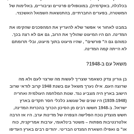
בכלכלה, באקדמיה), במונופולים פרטיים וציבוריים, באלימות של
המשטרה, בפערים החברתיים, בהתנשאות השמאל האשכנזי.
במבט לאחור אי אפשר שלא להעריץ את המהפכנים שהקימו את
המדינה. הם היו המיעוט שהוליך את הרוב, גם אם לא רצה בכך.
כמוהם גם ה" פורשים" , שהיו מיעוט בתוך מיעוט, ובלי תרומתם
לא הייתה קמה המדינה.
משאל עם ב-1948?
בן גוריון צדק כשאמר שצריך לעשות מה שרצוי לעם ולא מה
שרוצה העם. אילו נערך משאל עם בשנת 1948 קרוב לודאי שרוב
הישוב בארץ היה מצביע נגד. שנות המלחמה העולמית ואחריה
(1939-1948) היו שנים של שגשוג כלכלי חסר תקדים בארץ
ישראל. ב-1948 חששו רבים מן הסיכון הכרוך בהכרזת המדינה,
חשש מוצדק נוכח הפלישה הצפויה של מדינות ערב. היו אז הרבה
אלטרנטיבות מפתות – משטר בינלאומי, ערבות אמריקנית, כוח
או" ם ואפילו השארת המנדט הבריטי. יהודים רבים בארץ העדיפו