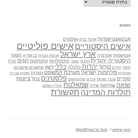
נושאים
אבטואנטישמיות
אולמרט
אהוד ברק
אישים פוליטיים
אישים היסטוריים
ארץ ישראל
אקדמיה
בן גוריון
הומור
אנטישמיות
ארצות הברית
היסטוריה יהודית
חגים
התנתקות
התנחלויות
חז"ל
הלכה
הספר
יהדות
כללי
טרור
לשון
כלכלה
מחשבים ואינטרנט
חינוך
חרדים
מלחמות ישראל
מערכת המשפט
ספרות
מחתרות
ספרות עברית
פלסטינים
ציונות
ספרים
צהל
ערביי ישראל
פוליטיקאים
ערבים
שואה
שמאלנות
שחיתות
שירה
תהליך השלום
תקשורת
תולדות המדינה
תנאי שימוש
פועל על WordPress