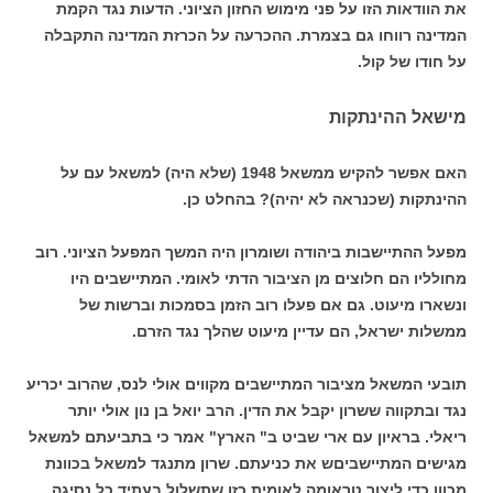
את הוודאות הזו על פני מימוש החזון הציוני. הדעות נגד הקמת
המדינה רווחו גם בצמרת. ההכרעה על הכרזת המדינה התקבלה
על חודו של קול.
מישאל ההינתקות
האם אפשר להקיש ממשאל 1948 (שלא היה) למשאל עם על
ההינתקות (שכנראה לא יהיה)? בהחלט כן.
מפעל ההתיישבות ביהודה ושומרון היה המשך המפעל הציוני. רוב
מחולליו הם חלוצים מן הציבור הדתי לאומי. המתיישבים היו
ונשארו מיעוט. גם אם פעלו רוב הזמן בסמכות וברשות של
ממשלות ישראל, הם עדיין מיעוט שהלך נגד הזרם.
תובעי המשאל מציבור המתיישבים מקווים אולי לנס, שהרוב יכריע
נגד ובתקווה ששרון יקבל את הדין. הרב יואל בן נון אולי יותר
ריאלי. בראיון עם ארי שביט ב" הארץ" אמר כי בתביעתם למשאל
מגישים המתיישביםש את כניעתם. שרון מתנגד למשאל בכוונת
מכוון כדי ליצור טראומה לאומית כזו שתשלול בעתיד כל נסיגה