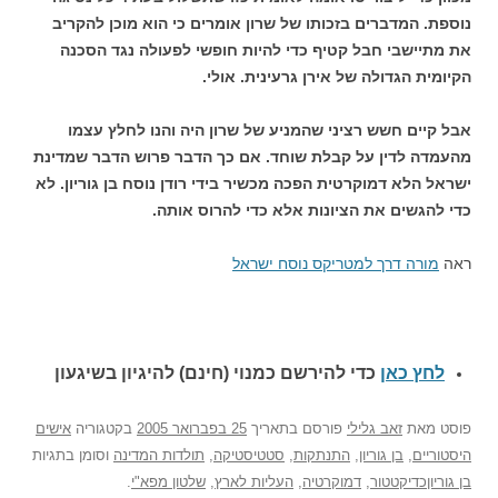
נוספת. המדברים בזכותו של שרון אומרים כי הוא מוכן להקריב
את מתיישבי חבל קטיף כדי להיות חופשי לפעולה נגד הסכנה
הקיומית הגדולה של אירן גרעינית. אולי.
אבל קיים חשש רציני שהמניע של שרון היה והנו לחלץ עצמו
מהעמדה לדין על קבלת שוחד. אם כך הדבר פרוש הדבר שמדינת
ישראל הלא דמוקרטית הפכה מכשיר בידי רודן נוסח בן גוריון. לא
כדי להגשים את הציונות אלא כדי להרוס אותה.
ראה
מורה דרך למטריקס נוסח ישראל
לחץ כאן
כדי להירשם כ
מנוי (חינם) להיגיון בשיגעון
פוסט
מאת
זאב גלילי
פורסם בתאריך
25 בפברואר 2005
בקטגוריה
אישים
היסטוריים
,
בן גוריון
,
התנתקות
,
סטטיסטיקה
,
תולדות המדינה
וסומן בתגיות
בן גוריוןכדיקטטור
,
דמוקרטיה
,
העליות לארץ
,
שלטון מפא"י
.