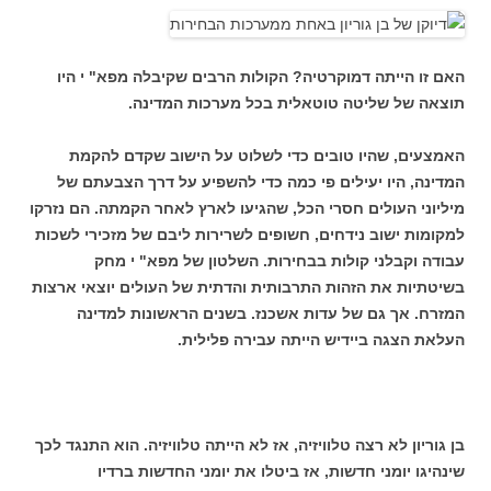
האם זו הייתה דמוקרטיה? הקולות הרבים שקיבלה מפא" י היו
תוצאה של שליטה טוטאלית בכל מערכות המדינה.
האמצעים, שהיו טובים כדי לשלוט על הישוב שקדם להקמת
המדינה, היו יעילים פי כמה כדי להשפיע על דרך הצבעתם של
מיליוני העולים חסרי הכל, שהגיעו לארץ לאחר הקמתה. הם נזרקו
למקומות ישוב נידחים, חשופים לשרירות ליבם של מזכירי לשכות
עבודה וקבלני קולות בבחירות. השלטון של מפא" י מחק
בשיטתיות את הזהות התרבותית והדתית של העולים יוצאי ארצות
המזרח. אך גם של עדות אשכנז. בשנים הראשונות למדינה
העלאת הצגה ביידיש הייתה עבירה פלילית.
בן גוריון לא רצה טלוויזיה, אז לא הייתה טלוויזיה. הוא התנגד לכך
שינהיגו יומני חדשות, אז ביטלו את יומני החדשות ברדיו