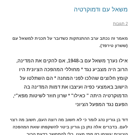
משאל עם ודמוקרטיה
2 תגובות
מאמר זה נכתב ערב ההתנתקות כשדובר על תכנית למשאל עם
(ששרון טירפד).
אילו נערך משאל עם ב-1948, אם להקים את המדינה,
הרוב היה מצביע נגד * מחוללי המהפכה הציונית היו
קומץ חלוצים שהלכו לפני המחנה * הם השתלטו על
הישוב באמצעי כפיה ועיצבו את דמות המדינה בה
הדמוקרטיה היתה " כאילו" * שרון חוזר לשיטות מפא"י,
הפעם נגד המפעל הציוני
דוד בן גוריון נהג לומר כי לא חשוב מה רוצה העם, חשוב מה רצוי
לעם. בדברים אלה נתן בן גוריון ביטוי להשקפתו שאת המהפכה
הציונית יגשימו רק מתי מעט, בלי להתחשב בדעת הרוב.