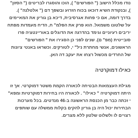
נודו מכלל הישוב (" הפורשים" ), הוכו והוסגרו לבריטים (" הסזון"
), ובנקודת השיא דוכאו בכוח הזרוע ובשפך דם (" אלטלנה" ).
בדרך דומה, אם כי פחות אגרסיבית, דיכא בן גוריון את המאיימים
על שלטונו משמאל. הוא פרק את הפלמ" ח, הדיח מעמדות מפתח
יריבים רעיוניים וגימד בהדרגה את הדוגלים באוריינטציה פרו
סובייטית (מפ" ם). שנים לפני כן הסגירו את " הפורשים"
הראשונים, אנשי מחתרת ניל" י, לטורקים. וכשראו באנטי ציונות
של החרדים מכשול רצחו את יעקב דה האן.
כאילו דמוקרטיה
מגילת העצמאות הבטיחה לכאורה הקמת משטר דמוקרטי. אך זו
היתה דמוקרטיה " כאילו" . לכאורה היו בחירות דמוקרטיות ומפא"
י זכתה כבר מן הכנסת הראשונה ב-46 מנדטים. בכל מערכות
הבחירות יכול היה בן גוריון להקים בקלות ממשלה עם שותפים
רצויים לו ולשלוט שלטון ללא מצרים.