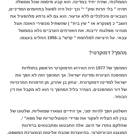
הממלכתי, שהיה יחיד במדינה. הוא קבע סיסמה שכל ממשלה
תהיה " בלי חרות ומק" י" וכך יכול היה לפעול בתחומים המדיניים,
הצבאיים והכלכליים ללא ערעור. הוא גם לא נרתע מלהפעיל את
השב" כ (שנקרא אז " שין בית" ) שהשתיל מכשירי האזנה אצל
מנהיגי מפלגות יריבות. את האזרחים הערביים כלא בממשל
צבאי. על היציאה למלחמת " קדש" ב-1956 החליט בעצמו.
מהפך? דמוקרטי?
המהפך של 1977 היה האירוע הדמוקרטי הראשון בתולדות
המהפכה הציונית ומדינת ישראל. אך המהפך הזה לא הפך את
ישראל למדינה דמוקרטית. יצחק בן אהרון, מן הדמויות המרכזיות
של דור המהפכנים, הצהיר בליל המהפך כי הוא לא מקבל את דין
הבוחר.
השלטון הפך להיות ימני, אך הידיים נשארו שמאליות. שלטונו של
בגין לא הצליח לעקור את שרידי הטוטליטריות של מפא" י,
שחלקם נותרו עד היום. אלה התבטאו ומתבטאים ברודנות
המנגנון הביורוקרטי, בהיווצרות שכבת אליטות (במערכת המשפט,