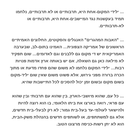
… ילידי המקום-אחת היא, תרבותיים או לא תרבותיים, נלחמו
תמיד בעקשנות נגד המיישבים-אחת היא, תרבותיים או
לא-תרבותיים.
… "האבות המהגרים" האנגלים והסקוטים, החלוצים האמיתיים
הראשונים של אמריקה הצפונית… האמינו בתום-לב, שבערבה
האמריקאית יש די מקום גם ללבנים וגם לאדומים… שום תפקיד
לא מילאה כאן גם השאלה, אם יש באותה ארץ אדמות פנויות
רבות… ילידי המקום נלחמו לא משום שהם פחדו מדעת או מתוך
הכרה ברורה מפני גירוש, אלא פשוט משום שאין שום יליד-מקום
בשום מקום ובשום זמן יכול להסכים לכל התיישבות שהיא.
… כל עם, שהוא מיושבי-הארץ, בין שהוא עם תרבותי ובין שהוא
עם פראי, רואה בארצו את ביתו הלאומי, בו הוא רוצה להיות
ולהישאר לעולמי-עד בעל-בית גמור; לא רק לבעלי-בית חדשים,
אלא גם למשתתפים, או לשותפים חדשים בהנהלת משק-הבית,
הוא לא יתן רשות-כניסה מרצונו הטוב.