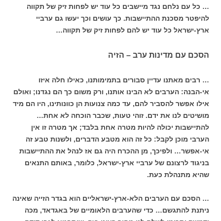
… כל עם נלחם נגד מיישבים כל עוד יש לפחות זיק של תקווה
להיפטר מסכנת ההתיישבות. כך עושים וכך יעשו גם ערביי
ארץ-ישראל כל עוד יש להם לפחות זיק של תקווה…
הסכם עם מדינות ערב – הזיה
… רבים מאתנו עדיין סבורים בתמימותנו, כאילו חלה איזו
אי-הבנה: הערבים לא הבינו אותנו, ורק משום כך הם נגדנו; ואולם
אילו אפשר להסביר להם, עד כמה צנועות הן כוונותינו, היו הם מיד
מושיטים לנו את ידם. זוהי טעות, שכבר הוכחה לא אחת…
להתיישבות יכולה להיות מטרה אחת בלבד; אך מטרה זו אין
הערבי מוכן לקבל: כל זה הוא מטבע הדברים, ולשנות טבע זה
אי-אפשר… ולפיכך, מן ההכרח היה גם אז לנהל את ההתיישבות
בניגוד לרצונם של ערביי ארץ-ישראל, כלומר, באותם התנאים
שהיא מתנהלת כעת.
… הסכם עם הערבים הלא-ארץ-ישראליים הוא בגדר הזייה שאינה
ניתנת להתגשם… כדי שהערבים הלאומיים של באגדאד, מכה