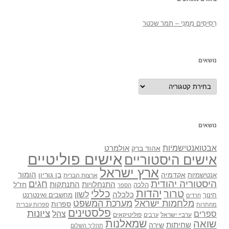
רְסִיסִים מִמֶנִי – תמר שכטר
נושאים
נושאים
נושאים
אבטואנטישמיות
אולמרט
אהוד ברק
אישים פוליטיים
אישים היסטוריים
ארץ ישראל
אקדמיה
בן גוריון
הומור
אנטישמיות
ארצות הברית
היסטוריה יהודית
חגים
התנתקות
התנחלויות
חז"ל
הלכה
הספר
יהדות
כללי
טרור
לשון
כלכלה
מחשבים ואינטרנט
חינוך
חרדים
מלחמות ישראל
מערכת המשפט
ספרות
מחתרות
ספרות עברית
פלסטינים
ציונות
ספרים
צהל
ערביי ישראל
פוליטיקאים
ערבים
שואה
שמאלנות
שחיתות
שירה
תהליך השלום