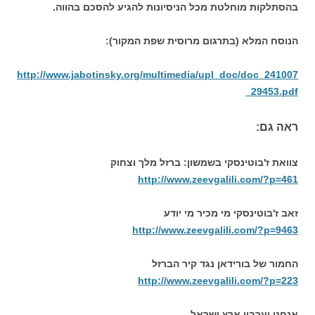
בהסתלקות מוחלטת מכל הניסיונות להגיע להסכם בהווה.
הנוסח המלא (בתרגום מרוסית שפת המקור):
http://www.jabotinsky.org/multimedia/upl_doc/doc_241007
_29453.pdf
ראה גם:
צוואת ז'בוטינסקי בשמשון: ברזל מלך וצחוק
http://www.zeevgalili.com/?p=461
זאב ז'בוטינסקי מי מכיר מי יודע
http://www.zeevgalili.com/?p=9463
החמור של בורידאן נגד קיר הברזל
http://www.zeevgalili.com/?p=223
אנחנו וערביי ארץ ישראל