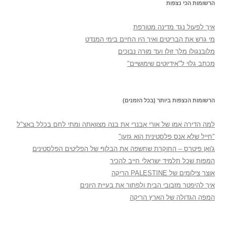
הרשומות הכי נצפות
איך לפעול נגד מדינה מטורפת
מי גרש את הבריטים ואיך היו החיים בימי המנדט
מלובנגולו מלך זולו ועד מורה נבוכים
מכתב גלוי ל"אידיוטים שימושיים"
הרשומות הנצפות ביותר (בכל הזמנים)
למה הדירה אמו של אורי אבנרי את בנה מצוואתה ומתי לחם בכלל באצ"ל
"חייל שלא אנס פלסטינית הוא גזען"
ג'ואן פיטרס – החוקרת שחשפה את הבלוף של הפליטים הפלסטינים
המפות שכל תלמיד ישראלי חייב להכיר
אוצר צילומים של PALESTINE הריקה
איך להיפטר מזבובי הבית ולפתור את בעיית היונים
המפה הגדולה של הארץ הריקה