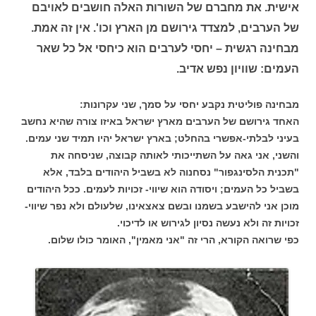
אישית. את מחברם של השורות האלה חושבים לאויבם
של הערבים, למצדד גירושם מן הארץ וכו'. אין זה אמת.
מבחינה רגשית – יחסי לערבים הוא כיחסי אל כל שאר
העמים: שוויון נפש אדיב.
מבחינה פוליטית נקבע יחסי על סמך, שני עקרונות:
האחד גירושם של הערבים מארץ ישראל באיזו צורה שהיא נחשב
בעיני לבלתי-אפשרי בהחלט; בארץ ישראל יהיו תמיד שני עמים.
והשני, אני גאה על השתייכותי לאותה קבוצה, שניסחה את
"תכנית הלסינגפור" נסחנוה לא בשביל היהודים בלבד, אלא
בשביל כל העמים; ויסודה הוא שיווי- זכויות לעמים. ככל היהודים
מוכן אני להישבע בשמנו ובשם צאצאינו, שלעולם ולא נפר שיווי-
זכויות זה ולא נעשה נסיון לגירוש או לדיכוי.
כפי שרואה הקורא, הרי זה "אני מאמין", האומר כולו שלום.