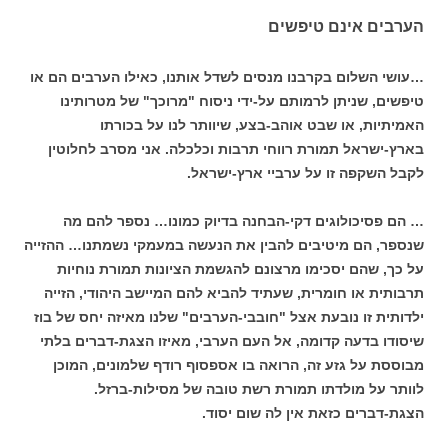
הערבים אינם טיפשים
…עושי השלום בקרבנו מנסים לשדל אותנו, כאילו הערבים הם או
טיפשים, שניתן לרמותם על-ידי ניסוח "מרוכך" של מטרותינו
האמיתיות, או שבט אוהב-בצע, שיוותר לנו על בכורתו
בארץ-ישראל תמורת רווחי תרבות וכלכלה. אני מסרב לחלוטין
לקבל השקפה זו על ערביי ארץ-ישראל.
… הם פסיכולוגים דקי-הבחנה בדיוק כמונו… נספר להם מה
שנספר, הם מיטיבים להבין את הנעשה במעמקי נשמתנו… ההזייה
על כך, שהם יסכימו מרצונם להגשמת הציונות תמורת נוחיות
תרבותית או חומרית, שעתיד להביא להם המיישב היהודי, הזייה
ילדותית זו נובעת אצל "חובבי-הערבים" שלנו מאיזה יחס של בוז
שיסודו בדעה קדומה, אל העם הערבי, מאיזו הצגת-דברים בלתי
מבוססת על גזע זה, הרואה בו אספסוף רודף שלמונים, המוכן
לוותר על מולדתו תמורת רשת טובה של מסילות-ברזל.
הצגת-דברים כזאת אין לה שום יסוד.