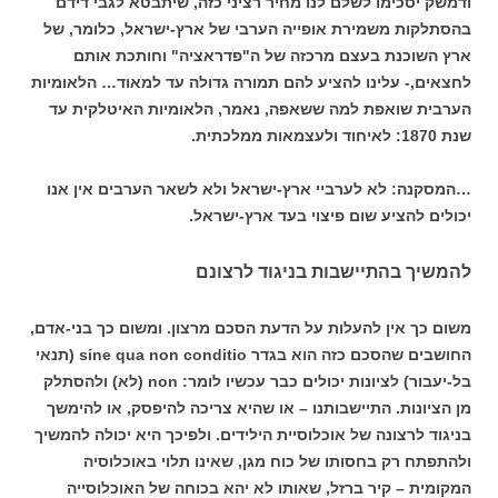
ודמשק יסכימו לשלם לנו מחיר רציני כזה, שיתבטא לגבי דידם
בהסתלקות משמירת אופייה הערבי של ארץ-ישראל, כלומר, של
ארץ השוכנת בעצם מרכזה של ה"פדראציה" וחותכת אותם
לחצאים,- עלינו להציע להם תמורה גדולה עד למאוד… הלאומיות
הערבית שואפת למה ששאפה, נאמר, הלאומיות האיטלקית עד
שנת 1870: לאיחוד ולעצמאות ממלכתית.
…המסקנה: לא לערביי ארץ-ישראל ולא לשאר הערבים אין אנו
יכולים להציע שום פיצוי בעד ארץ-ישראל.
להמשיך בהתיישבות בניגוד לרצונם
משום כך אין להעלות על הדעת הסכם מרצון. ומשום כך בני-אדם,
החושבים שהסכם כזה הוא בגדר sine qua non conditio (תנאי
בל-יעבור) לציונות יכולים כבר עכשיו לומר: non (לא) ולהסתלק
מן הציונות. התיישבותנו – או שהיא צריכה להיפסק, או להימשך
בניגוד לרצונה של אוכלוסיית הילידים. ולפיכך היא יכולה להמשיך
ולהתפתח רק בחסותו של כוח מגן, שאינו תלוי באוכלוסיה
המקומית – קיר ברזל, שאותו לא יהא בכוחה של האוכלוסייה