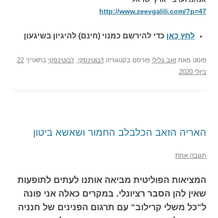
http://www.zeevgalili.com/?p=47
לחץ כאן
כדי להירשם כ
מנוי (חינם) להיגיון בשיגעון
פוסט
מאת
זאב גלילי
פורסם בקטגוריה
ז'בוטינסקי
,
ז'בוטינסקי
בתאריך
22
ביולי 2020
.
האריה הזאב הכלבלב החמור ושאשא ביטון
תגובה אחת
המציאות הפוליטית מביאה אותנו לעתים לתופעות
שאין להן הסבר רציונלי. במקרים כאלה אני פונה
ל"כל משלי קרילוב" עם תרגום הפנינים של חנניה