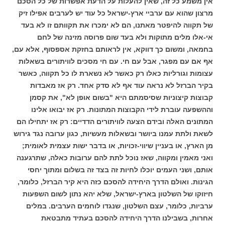
אין משמע כל זה, שאין להעלות על הדעת אפשרות של כל הסכם
מרצון שהוא עם ערביי ארץ-ישראל כל עוד יש לערבים אפילו זיק
של תקווה להיפטר מאתנו, הם לא ימכרו את תקוותם זו לא בעד
אי-אלו מלים מתוקות ולא בעד שום פרוסה מזינה של לחם
בחמאה, ומשום כך דווקא, אין לראותם בחזקת אספסוף, אלא עם,
אף אם עם מפגר, אבל עם חי. עם חי מסכים לוויתורים בשאלות
עצומות וגורליות כאלו רק כאשר לא נשארת לו כל תקווה, כאשר
בקיר הברזל לא נראה עוד אף לא סדק אחד. רק אז מאבדות
קבוצות קיצוניות שסיסמתם היא "בשום אופן לא", את קסמן
וההשפעה עוברת לידי הקבוצות המתונות. רק אז יבואו אלינו
המתונים האלה ובידם הצעה לוויתורים הדדיים: רק אז יתחילו הם
לשאת ולתת עמנו ביושר ובשאלות מעשיות, כגון ערובה נגד גירוש
מן הארץ, או בעניין שיווי-זכויות, או בדבר ישות עצמית לאומית;
ואני מאמין ומקווה, שאז נוכל לתת להם ערובות כאלה, שתרגענה
אותם, ושני העמים יוכלו לחיות זה בצד זה בשלום ומתוך יחסי
הגינות. ואולם הדרך היחידה להסכם כזה היא קיר הברזל, כלומר,
חיזוקו של השלטון בארץ-ישראל, שלא יהא נתון לשום השפעות
ערביות, כלומר, עצם השלטון, שנגדו לוחמים הערבים. במלים
אחרות, בשבילנו הדרך היחידה להסכם בעתיד מתבטאת