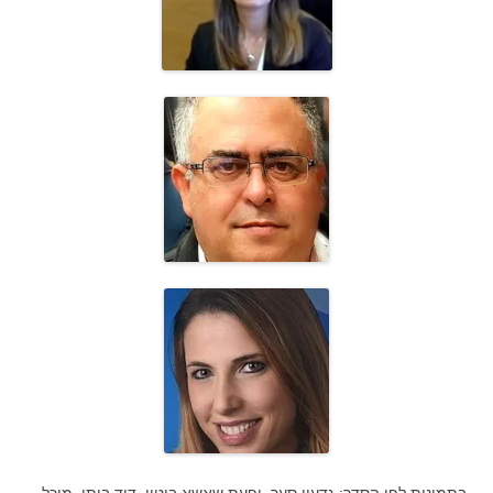
בתמונות לפי הסדר: גדעון סער, יפעת שאשא ביטון, דוד ביתן, מיכל