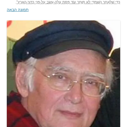
כְּדֵי שֶׁלְּאַחַר הִשָּׁמְדִי לא תִּוָּתֵר עוֹד פִּסַּת עָלֵה-עֵשֶׂב עַל-פְּנֵי כַּדּוּר-הָאָרֶץ"
.
תמונה הבאה