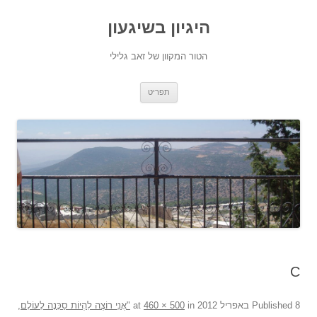
היגיון בשיגעון
הטור המקוון של זאב גלילי
לדלג
תפריט
לתוכן
C
8 באפריל 2012
Published
at
in
460 × 500
"אֲנִי רוֹצֶה לִהְיוֹת סַכָּנָה לָעוֹלָם,