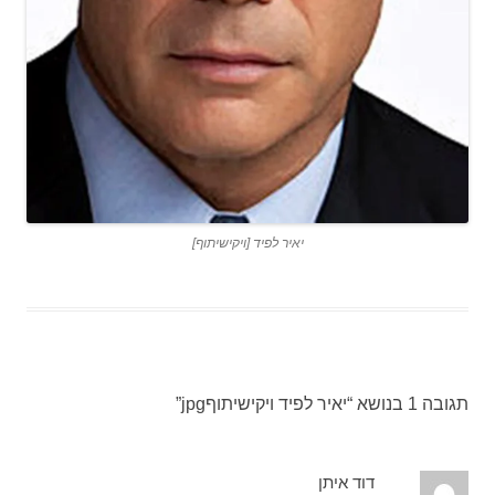
יאיר לפיד [ויקישיתוף]
תגובה 1 בנושא “
יאיר לפיד ויקישיתוףjpg
”
דוד איתן