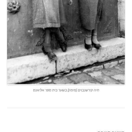
חיה קירשנבוים [מימין] בשער בית ספר אליאנס