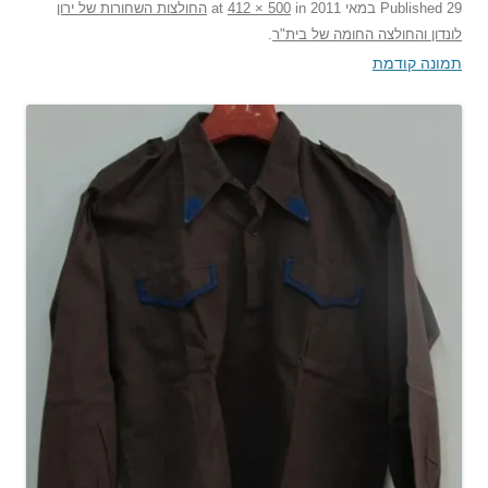
29 במאי 2011
Published
at
in
412 × 500
החולצות השחורות של ירון
לונדון והחולצה החומה של בית"ר
.
תמונה קודמת