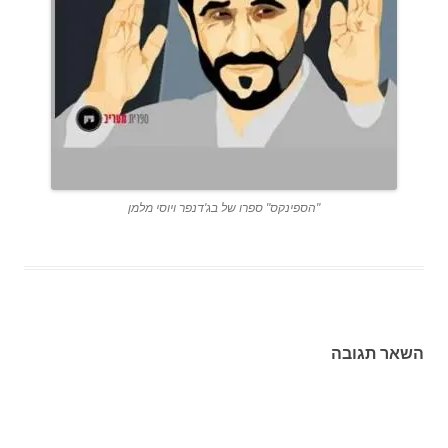
"הספינקס" ספרו של בג'דנפר ויוסי מלמן
השאר תגובה