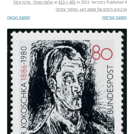
4 בפברואר 2011
Published
at
in
413 × 481
אלמה מהלר, פרנץ ורפל,
ארבעים הימים של מוסא דאג, וסיפורי צפרוני
.
תמונה קודמת
תמונה הבאה