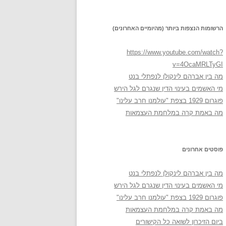
הרשומות הנצפות ביותר (מהיומיים האחרונים)
https://www.youtube.com/watch?
v=4OcaMRLTyGI
מה בין אברהם לינקולן לנפתלי בנט
מי האשמים בעינוי הדין שנגרם לגל הירש
פוגרום 1929 בצפת "עולמנו חרב עלינו"
מה באמת קרה במלחמת העצמאות
פוסטים אחרונים
מה בין אברהם לינקולן לנפתלי בנט
מי האשמים בעינוי הדין שנגרם לגל הירש
פוגרום 1929 בצפת "עולמנו חרב עלינו"
מה באמת קרה במלחמת העצמאות
ביום הזיכרון לשואה כל הקישורים