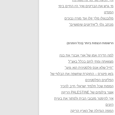
מי גרש את הבריטים ואיך היו החיים בימי
המנדט
מלובנגולו מלך זולו ועד מורה נבוכים
מכתב גלוי ל"אידיוטים שימושיים"
הרשומות הנצפות ביותר (בכל הזמנים)
למה הדירה אמו של אורי אבנרי את בנה
מצוואתה ומתי לחם בכלל באצ"ל
"חייל שלא אנס פלסטינית הוא גזען"
ג'ואן פיטרס – החוקרת שחשפה את הבלוף של
הפליטים הפלסטינים
המפות שכל תלמיד ישראלי חייב להכיר
אוצר צילומים של PALESTINE הריקה
איך להיפטר מזבובי הבית ולפתור את בעיית
היונים
המפה הגדולה של הארץ הריקה