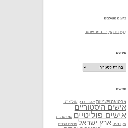
בלוגים מומלצים
רְסִיסִים מִמֶנִי – תמר שכטר
נושאים
נושאים
נושאים
אבטואנטישמיות
אולמרט
אהוד ברק
אישים היסטוריים
אישים פוליטיים
אנטישמיות
ארץ ישראל
אקדמיה
ארצות הברית