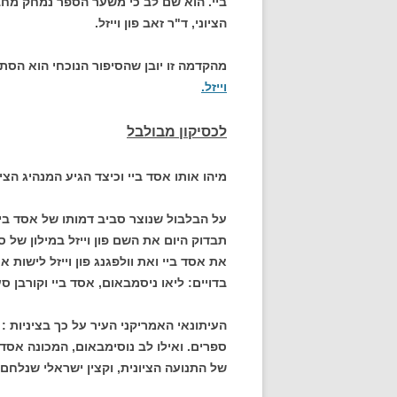
ביי. הוא שם לב כי משער הספר נמחק מחב
הציוני, ד"ר זאב פון וייזל.
מהקדמה זו יובן שהסיפור הנוכחי הוא הסת
וייזל.
לכסיקון מבולבל
מיהו אותו אסד ביי וכיצד הגיע המנהיג הצי
על הבלבול שנוצר סביב דמותו של אסד ביי
תבדוק היום את השם פון וייזל במילון ש
את אסד ביי ואת וולפגנג פון וייזל לישות א
בדויים: ליאו ניסמבאום, אסד ביי וקורבן סע
ספרים. ואילו לב נוסימבאום, המכונה אסד 
של התנועה הציונית, וקצין ישראלי שנלחם 