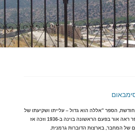
סימבאום
ודשת, הספר "אללה הוא גדול – עלייתו ושקיעתו של
העולם המוסלמי" מאת אסד ביי. הספר ראה אור בפעם הראשונה בוינה ב-1936 וזכה אז
ם של המחבר, בארצות הדוברות גרמנית.