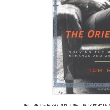
 תום רייס שחקר את דמותו החידתית של מחבר הספר, אסד