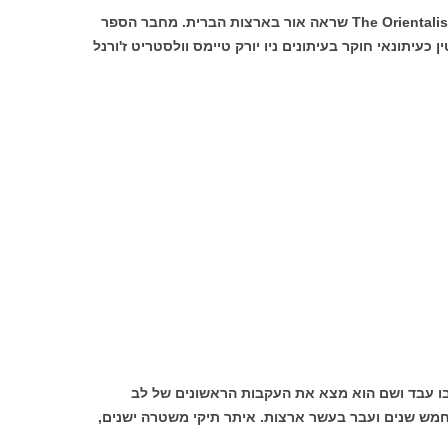
פרשת חייו של נוסימבאום נחשפה בספר The Orientalist שראה אור בארצות הברית. מחבר הספר
נה לעצמו מוניטין כעיתונאי חוקר בעיתונים ניו יורק טיימס וולסטריט ז'ורנל
העת בו עבד ושם הוא מצא את העקבות הראשונים של לב
מש שנים ועבר בעשר ארצות. איתר תיקי משטרה ישנים,