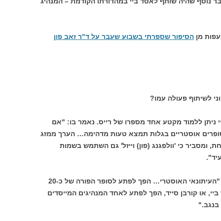
ר נוסף שהיה שותף לאסד ביי במהדורתו הקודמת – המנהיג
עפות מן
הסיפור שספרתי בשבוע שעבר על ד"ר זאב פון
וני לשיתוף פעולה עמו?
 ניתן ללמוד מקטע אחד מספרו של רייס. נאמר בו: "אם
ל סופרים אוסטריים בגלות תמצא טעות מדהימה… הערך ממזג
חת, ומסביר כי 'וולפגנג (פון) וייזל' גם השתמש בשמות
יד".
העיתונאי האמריקני העיר על כך בציניות : "העיתונאי האוסטרי… הפך לפתע לסופר הפורה של כ-20
ביי, או קורבן סייד, הפך לפתע לאחד המנהיגים המייסדים
בנגב."