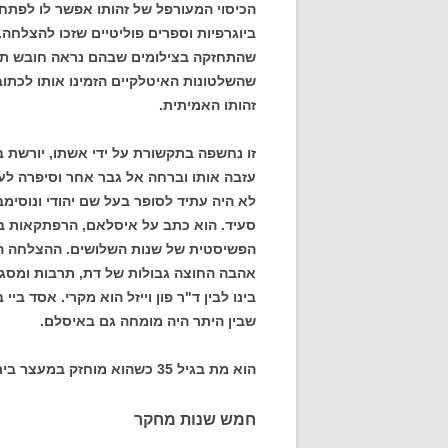
הכיסוי המעורפל של זהותו אפשר לו לפתח
ביוגרפיות וספרים פוליטיים שזכו להצלחה.
שהתחזקה בצילומים שבהם נראה חובש תרבו
שהשלטונות האיטלקיים הזמינו אותו לכתוב
זהותו האמיתית.
זו נחשפה בתקשורת על ידי אשתו, יורשת ב
עזבה אותו וברחה אל גבר אחר וסיפרה לע
לא היה עתיד לסופר בעל שם יהודי ונוסי
סעיד. הוא כתב על איסלאם, הרפתקאות ב
הפשיסטית של שנות השלושים. ההצלחה הגד
אהבה החוצה גבולות של דת, תרבות ומסגר
בינו לבין ד"ר פון וייזל הוא מקרי. אסד ביי
שבין היתר היה מומחה גם באיסלם.
הוא מת בגיל 35 כשהוא מוחזק במעצר בית באיטליה.
חמש שנות מחקר