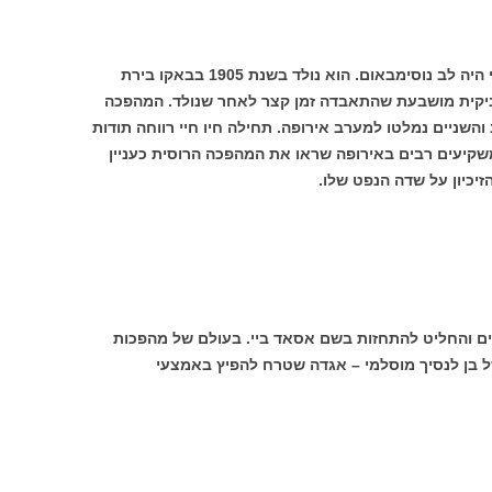
האדם שהסתתר מאחורי שם העט אסד ביי היה לב נוסימבאום. הוא נולד בשנת 1905 בבאקו בירת
לשביקית מושבעת שהתאבדה זמן קצר לאחר שנולד. המהפכה
השניים נמלטו למערב אירופה. תחילה חיו חיי רווחה תודות
שקיעים רבים באירופה שראו את המהפכה הרוסית כעניין
יכיון על שדה הנפט שלו.
ים והחליט להתחזות בשם אסאד ביי. בעולם של מהפכות
ל בן לנסיך מוסלמי – אגדה שטרח להפיץ באמצעי