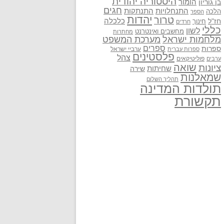
היסטוריה יהודית
בן גוריון
הומור
חגים
התנתקות
התנחלויות
הלכה
הספר
יהדות
טרור
חז"ל
כלכלה
חינוך
חרדים
כללי
לשון
מחשבים ואינטרנט
מחתרות
מלחמות ישראל
מערכת המשפט
ספרים
ספרות
ערביי ישראל
ספרות עברית
פלסטינים
צהל
פוליטיקאים
ערבים
שואה
ציונות
שחיתות
שירה
שמאלנות
תהליך השלום
תולדות המדינה
תקשורת