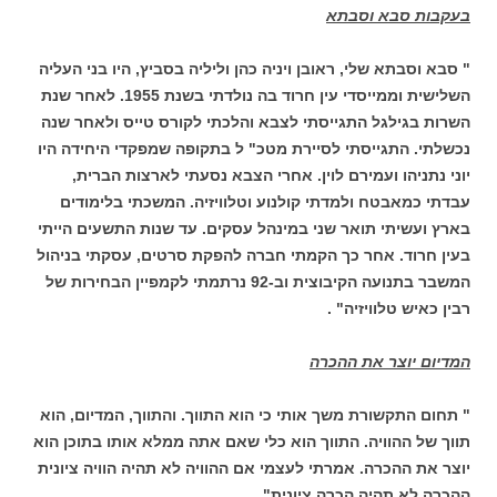
בעקבות סבא וסבתא
" סבא וסבתא שלי, ראובן ויניה כהן וליליה בסביץ, היו בני העליה
השלישית וממייסדי עין חרוד בה נולדתי בשנת 1955. לאחר שנת
השרות בגילגל התגייסתי לצבא והלכתי לקורס טייס ולאחר שנה
נכשלתי. התגייסתי לסיירת מטכ" ל בתקופה שמפקדי היחידה היו
יוני נתניהו ועמירם לוין. אחרי הצבא נסעתי לארצות הברית,
עבדתי כמאבטח ולמדתי קולנוע וטלוויזיה. המשכתי בלימודים
בארץ ועשיתי תואר שני במינהל עסקים. עד שנות התשעים הייתי
בעין חרוד. אחר כך הקמתי חברה להפקת סרטים, עסקתי בניהול
המשבר בתנועה הקיבוצית וב-92 נרתמתי לקמפיין הבחירות של
רבין כאיש טלוויזיה" .
המדיום יוצר את ההכרה
" תחום התקשורת משך אותי כי הוא התווך. והתווך, המדיום, הוא
תווך של ההוויה. התווך הוא כלי שאם אתה ממלא אותו בתוכן הוא
יוצר את ההכרה. אמרתי לעצמי אם ההוויה לא תהיה הוויה ציונית
ההכרה לא תהיה הכרה ציונית" .