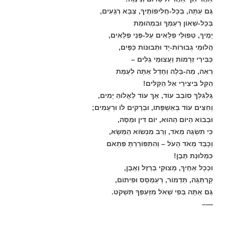
גַּם עַתָּה, בְּכָל-חֲלִיפוֹתֶיךָ, צְבָא רְגָעִים,
בְּכָל-שְׁאוֹן רַעַמְךָ וּבִמְהוּמַת
יָמֶיךָ, טְפוּלֵי פְלָאִים עַל-פְּנֵי פְלָאִים,
הֲלוּמֵי גְבוּרוֹת-יָד וּתְבוּנוֹת כַּפָּיִם,
כַּבִּירֵי זְרָמוֹת וַעֲצוּמֵי גַלִּים –
רְאֵה, מַה-בָּלֶה וְחָדֵל אַתָּה לְעֻמַּת
הַקַּל בִּיצִירֵי אֵל הַקַּלִּים!
גַּלְגִּלְּךָ סוֹבֵב עוֹד, אַךְ עוֹד לֶאֱלוֹהַּ יָמִים,
וְחִצִּים עוֹד בְּאַשְׁפָּתוֹ, וּבְרָקִים לוֹ וּרְעָמִים;
וּבְבוֹא הַיּוֹם הַהוּא, יוֹם דִּין וּמַסָּה,
כִּי תִשְׂגֶּה מְאֹד, וְרַב מִנְשׂוֹא הַמַּשָּׂא,
וְכָבַד מְאֹד הָעֹל – וְהִתְפּוֹרַרְתָּ פִּתְאֹם
כִּמְלוּנַת תֶּבֶן!
וּכְכָל אַחֶיךָ, מְצוּקֵי בַרְזֶל וְאֶבֶן,
קַרְתַּגָּה, תַּדְמוֹר, רַעַמְסֵס וּפִיתוֹם,
גַּם אַתָּה בְּפִי שְׁאֹל מִזַּעְפְּךָ תִּשְׁקֹט.
—–