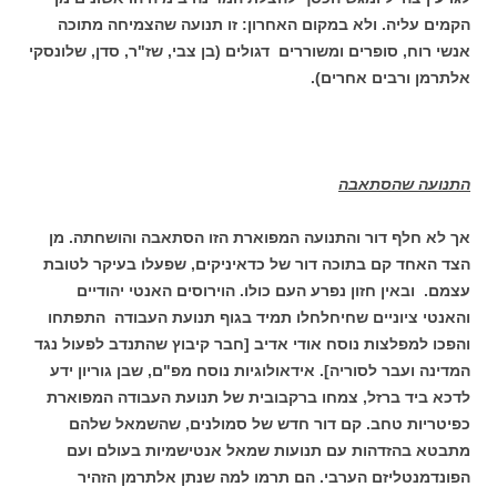
הקמים עליה. ולא במקום האחרון: זו תנועה שהצמיחה מתוכה
אנשי רוח, סופרים ומשוררים דגולים (בן צבי, שז"ר, סדן, שלונסקי
אלתרמן ורבים אחרים).
התנועה שהסתאבה
אך לא חלף דור והתנועה המפוארת הזו הסתאבה והושחתה. מן
הצד האחד קם בתוכה דור של כדאיניקים, שפעלו בעיקר לטובת
עצמם. ובאין חזון נפרע העם כולו. הוירוסים האנטי יהודיים
והאנטי ציוניים שחיחלחלו תמיד בגוף תנועת העבודה התפתחו
והפכו למפלצות נוסח אודי אדיב [חבר קיבוץ שהתנדב לפעול נגד
המדינה ועבר לסוריה]. אידאולוגיות נוסח מפ"ם, שבן גוריון ידע
לדכא ביד ברזל, צמחו ברקבובית של תנועת העבודה המפוארת
כפיטריות טחב. קם דור חדש של סמולנים, שהשמאל שלהם
מתבטא בהזדהות עם תנועות שמאל אנטישמיות בעולם ועם
הפונדמנטליזם הערבי. הם תרמו למה שנתן אלתרמן הזהיר