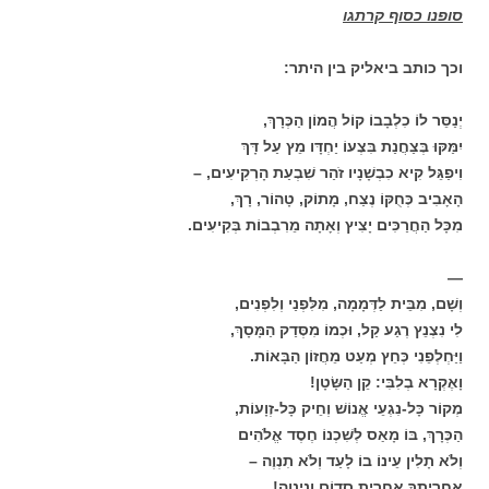
סופנו כסוף קרתגו
וכך כותב ביאליק בין היתר:
יְנַסֵּר לוֹ כִלְבָבוֹ קוֹל הֲמוֹן הַכְּרָךְ,
יִמַּקּוּ בְּצַחֲנַת בִּצְעוֹ יַחְדָּו מֵץ עַל דָּךְ
וִיפַגֵּל קִיא כִבְשָׁנָיו זֹהַר שִׁבְעַת הָרְקִיעִים, –
הָאָבִיב כְּחֻקּוֹ נֶצַח, מָתוֹק, טָהוֹר, רָךְ,
מִכָּל הַחֲרַכִּים יָצִיץ וְאָתָה מֵרִבְבוֹת בְּקִיעִים.
—
וְשָׁם, מִבֵּית לַדְּמָמָה, מִלִּפְנַי וְלִפְנִים,
לִי נִצְנֵץ רֶגַע קַל, וּכְמוֹ מִסְּדַק הַמָּסָךְ,
וַיַּחְלְפֵנִי כְּחֵץ מְעַט מֵחֲזוֹן הַבָּאוֹת.
וָאֶקְרָא בְלִבִּי: קֵן הַשָּׂטָן!
מְקוֹר כָּל-נִגְעֵי אֱנוֹשׁ וְחֵיק כָּל-זְוָעוֹת,
הַכְּרָךְ, בּוֹ מָאַס לְשִׁכְנוֹ חֶסֶד אֱלֹהִים
וְלֹא תָלִין עֵינוֹ בוֹ לָעַד וְלֹא תִנְוֶה –
אַחֲרִיתְךָ אַחֲרִית סְדוֹם וְנִינְוֵה!