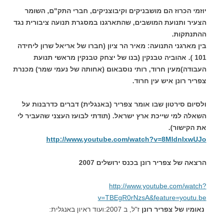
יוזמי הכרוז הם מושבניקים וקיבוצניקים, חברי התק"ם, השומר
הצעיר ותנועת המושבים, שהתארגנו במסגרת תנועה ציבורית נגד
ההתנתקות.
בין מארגני התנועה: מאיר הר ציון (חברו של אריאל שרון ליחידה
101 ). אהוביה טבנקין (בנו של יצחק טבנקין מראשי תנועת
העבודה)מעין חרוד, רותי נוסבאום (אחותה של נעמי שמר) מכנרת
צפריר רונן איש עין חרוד.
ולסיום סירטון שבו אומר צפריר (באנגלית) דברים כדרבנות על
השאלה למי שייכת ארץ ישראל. (תודתי לבועז העצני שהעביר לי
את הקישור).
http://www.youtube.com/watch?v=8MldnIxwUJo
הרצאה של צפריר רונן בכנס ירושלים 2007
http://www.youtube.com/watch?
v=TBEgR0rNzsA&feature=youtu.be
נאומיו של צפריר רונן
ז"ל, ב 2007:ועוד ראיון באנגלית: