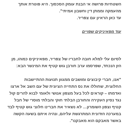
השטחיות פרושה אי הבנת עומק הסכסוך. היא פוטרת אותך
מהעמקה וממתן דין וחשבון אמיתי".
עד כאן הראיון עם צפריר.
עוד מפאיניקים שפויים
לסיום עלי למלא חובה לחבריו של צפריר, מפאיניקים כמוהו, מן
הזן הנכחד, שפרסמו ערב חורבן גוש קטיף את המינשר הבא:
"אנו, חברי קיבוצים ומושבים ממגוון תנועות ההתיישבות
החלוצית, שחוללו את נס התחייה הציונית של עם השב אל ארצו
ואדמתו – קוראים לכל בעל מצפון אנושי ולאומי לבוא להרים קול
נגד נסיון העקירה והחורבן הבלתי חוקי והבלתי מוסרי של חבל
קטיף וצפון השומרון… לא נשאיר את חברינו חלוצי גוש קטיף לבד
במערכה הזדונית המתרגשת עליהם, ונהיה איתם בשעה הקשה
באשר מאבקם הוא מאבקנו".