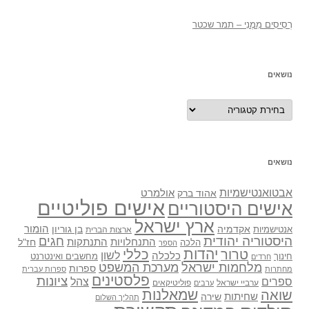
רְסִיסִים מִמֶנִי – תמר שכטר
נושאים
נושאים
נושאים
אבטואנטישמיות
אולמרט
אהוד ברק
אישים פוליטיים
אישים היסטוריים
ארץ ישראל
אקדמיה
בן גוריון
הומור
אנטישמיות
ארצות הברית
היסטוריה יהודית
חגים
התנתקות
התנחלויות
חז"ל
הלכה
הספר
יהדות
כללי
טרור
לשון
כלכלה
מחשבים ואינטרנט
חינוך
חרדים
מלחמות ישראל
מערכת המשפט
ספרות
מחתרות
ספרות עברית
פלסטינים
ציונות
ספרים
צהל
ערביי ישראל
פוליטיקאים
ערבים
שואה
שמאלנות
שחיתות
שירה
תהליך השלום