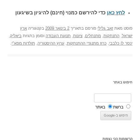
לחץ כאן
כדי להירשם כ
מנוי (חינם) להיגיון בשיגעון
פוסט
מאת
זאב גלילי
פורסם בתאריך
2 בינואר 2009
בקטגוריה
ארץ
ישראל
,
התנתקות
,
מתנחלים
,
ציונות
,
תנועת העבודה
וסומן בתגיות
ביאליק
,
ינסר לו כלבבי
,
כרוז מתנגדי ההתנתקות
,
ערוץ ההיסטוריה
,
תולדות מפא"י
.
חיפוש באתר
ברשת
באתר
הרשומות הכי נצפות