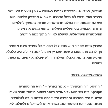
השבוע, בגיל 48, (הדברים נכתבו ב-2004 – ז.ג.) נוצצות עיניו של
צפריר והוא נרגש לא בשל הזיכרונות שהוא מתרפק עליהם. הוא
חש התרוממות רוח בתלם חדש שהוא חורש, כהמשך לתלמים
שחרשו אבותיו, בני העלייה השלישית. הוא מקים את אפיק
ההיסטוריה הישראלית, שיעלה לאוויר בתוך כמה חודשים.
הערוץ שיזם צפריר הוא עסק לכל דבר. אבל צפריר איננו מסתיר
אף לרגע את העובדה שמה שהריץ אותו ליוזמה הזו לא היה כלכלי.
המניע הוא ציונות, ואצלו המילה הזו לא קיבלה אף פעם מרכאות
כפולות.
ציונות-מהפכה -דרמה
" ההיסטוריה הציונית" – אומר צפריר – " היא ההיסטוריה
הקולקטיבית של המפעל האדיר ביותר שהעם היהודי חולל מעודו.
הציונות היא מהפכה ומהפכה היא דרמה ודרמה טובה לטלוויזיה.
אנחנו נספר את הסיפור הזה. נשדר אותו לישראלים ולעולם, לא