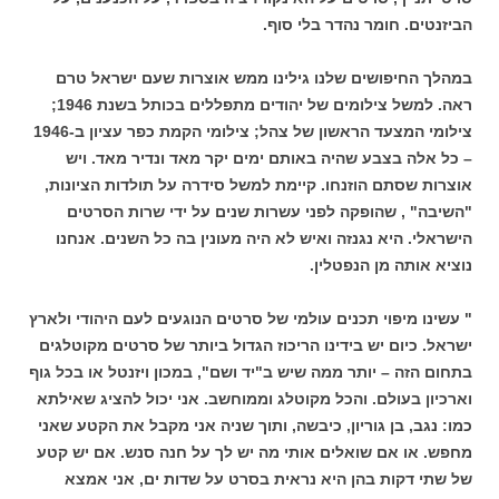
הביזנטים. חומר נהדר בלי סוף.
במהלך החיפושים שלנו גילינו ממש אוצרות שעם ישראל טרם
ראה. למשל צילומים של יהודים מתפללים בכותל בשנת 1946;
צילומי המצעד הראשון של צהל; צילומי הקמת כפר עציון ב-1946
– כל אלה בצבע שהיה באותם ימים יקר מאד ונדיר מאד. ויש
אוצרות שסתם הוזנחו. קיימת למשל סידרה על תולדות הציונות,
"השיבה" , שהופקה לפני עשרות שנים על ידי שרות הסרטים
הישראלי. היא נגנזה ואיש לא היה מעונין בה כל השנים. אנחנו
נוציא אותה מן הנפטלין.
" עשינו מיפוי תכנים עולמי של סרטים הנוגעים לעם היהודי ולארץ
ישראל. כיום יש בידינו הריכוז הגדול ביותר של סרטים מקוטלגים
בתחום הזה – יותר ממה שיש ב"יד ושם", במכון ויזנטל או בכל גוף
וארכיון בעולם. והכל מקוטלג וממוחשב. אני יכול להציג שאילתא
כמו: נגב, בן גוריון, כיבשה, ותוך שניה אני מקבל את הקטע שאני
מחפש. או אם שואלים אותי מה יש לך על חנה סנש. אם יש קטע
של שתי דקות בהן היא נראית בסרט על שדות ים, אני אמצא