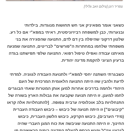
צפריר רונן [צילום זאב גלילי]
כשאני אומר מפאיניק אני חש תחושות מנוגדות. בילדותי
ובנערותי, כבן למשפחה רביזיוניסטית, ראיתי במפא"י אם כל רע.
שלטון דרקוני שהיפלה בין דם לדם, התנועה שהסגירה את בני
משפחתי שלחמו במחתרות ה"פורשים" לבריטים, התנועה שמנעה
מאיתנו עבודה ואפילו טיפול רפואי. התנועה שלפי תפישתנו בגדה
ברעיון הציוני להקמת מדינה יהודית.
כשבגרתי השתנה יחסי למפא"י ולתנועת העבודה לגווניה. למדתי
לדעת ולהבין שזו היתה התנועה הלאומית המרכזית של העם
היהודי ולחמה בדרכים אחרות למען אותן המטרות שאחי הבוגרים
לחמו למענן. זו היתה תנועה שקבעה את גבולות הארץ בשורה של
התנחלויות בלב אוכלוסיה ערבית צפופה. [להתנחלויות אלה קראו
"קיבוצים"] זו היתה תנועה של כיבוש – כיבוש העבודה העברית
(מידי הערבים), כיבוש הקרקע, כיבוש הלשון העברית, כיבוש
החינוך. זו היתה התנועה שגיבשה את כוח המגן העברי שהיה
לגרעין צה"ל ומגש הכסף להצלת המדינה בימיה הראשונים מן