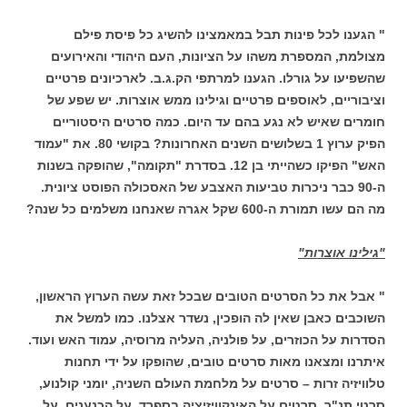
" הגענו לכל פינות תבל במאמצינו להשיג כל פיסת פילם
מצולמת, המספרת משהו על הציונות, העם היהודי והאירועים
שהשפיעו על גורלו. הגענו למרתפי הק.ג.ב. לארכיונים פרטיים
וציבוריים, לאוספים פרטיים וגילינו ממש אוצרות. יש שפע של
חומרים שאיש לא נגע בהם עד היום. כמה סרטים היסטוריים
הפיק ערוץ 1 בשלושים השנים האחרונות? בקושי 80. את "עמוד
האש" הפיקו כשהייתי בן 12. בסדרת "תקומה", שהופקה בשנות
ה-90 כבר ניכרות טביעות האצבע של האסכולה הפוסט ציונית.
מה הם עשו תמורת ה-600 שקל אגרה שאנחנו משלמים כל שנה?
"גילינו אוצרות"
" אבל את כל הסרטים הטובים שבכל זאת עשה הערוץ הראשון,
השוכבים כאבן שאין לה הופכין, נשדר אצלנו. כמו למשל את
הסדרות על הכוזרים, על פולניה, העליה מרוסיה, עמוד האש ועוד.
איתרנו ומצאנו מאות סרטים טובים, שהופקו על ידי תחנות
טלוויזיה זרות – סרטים על מלחמת העולם השניה, יומני קולנוע,
סרטי תנ"ך, סרטים על האינקוויזיציה בספרד, על הכנענים, על