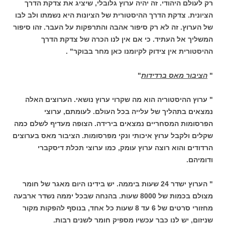
רק לעולם היהודי. זה יהיה ערוץ גלובלי, שיציג את צדקת הדרך
הציונית. צדקת הדרך ההיסטורית של הציונות היא נשמתו ולב לבו
של הערוץ. זה לא רק סיפור אהבה והתרפקות על העבר. זהו סיפור
המשליך אל העתיד. כי אם אין לנו הכרה של צדקת הדרך
ההיסטורית אין צידוק לקיומנו כאן מחר בבוקר" .
"
הציבור מאס ברדידות
"
" ערוץ ההיסטוריה הוא מה שקרוי ערוץ נושאי. הערוצים האלה
נמצאים בתהליך של עלייה בכל העולם. לעומתם, ערוצי
הפרסומות המסחריים נמצאים בירידה. הצופה מעדיף לשלם כמה
שקלים ולקבל ערוץ איכותי ונקי מפרסומות. הציבור מאס בערוצים
הרדודים והוא רוצה ערוץ עומק, כמו ערוצי תכלת דיסקברי
ודומיהם.
" הערוץ ישדר 24 שעות ביממה. יש בידינו היום מאגר של חומר
מצולם בכמות של 8000 שעות. בהנחה שבכל יממה נשדר ארבעה
מחזורי סרטים של 6 עד 8 שעות כל אחד, בנוסף להפקות מקור
שניזום, יש לנו כבר עכשיו מספיק חומר לשנים רבות.