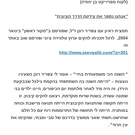
(לקוח מפרוייקט בן יהודה)
”אנחנו נספר את צידקת הדרך הציונית
”
תמצית ראיון עם צפריר רונן ז"ל, שפורסם ב"מקור ראשון" בינואר
2004, לרגל תכניתו להקים ערוץ טלוויזיה ציוני ופורסם שוב באתר
זה
http://www.zeevgalili.com/?p=301
" השנה הכי משמעותית בחיי" – אומר לי צפריר רונן כשעיניו
נוצצות – "הייתה השנה בה השתתפתי בהקמת גילגל שבבקעת
הירדן. זה היה מיד לאחר מלחמת יום הכיפורים. היינו ילדים בני
שמונה עשרה, בשנת שרות מוקדמת, ויצאנו להקים קיבוץ. זו
הייתה תקופה שהתנועה הקיבוצית הייתה תנועה מיישבת וכוחה
במותניה. הייתה לי תחושה של התרוממות רוח עם כל תלם
שחרשנו.חשתי שאני ממשיך בדרכם של סבי וסבתי, שהקימו את
עין חרוד" .