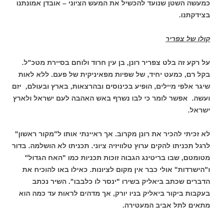
כמעשה השטן שנועד להכשיל את המעש הציוני – אובדן אמונתנו
בצידקתנו.
קולו של צפריר
על רקע זה בלט צפריר רונן, בן עין חרוד ולוחם בסיירת מטכ"ל.
בקל רם, כמעט יחיד, של שפיות מפאיניקית של פעם. ללא לאות
שיגר אלפי מיילים, הופיע בכינוסים ובהרצאות, בארץ ובעולם, יזם
ועשה. אפשר לומר כי לבו נשרף באש האהבה לעם ישראל ולארץ
ישראל.
לא זכיתי להכיר את רונן מקרוב. אך ראיינתי אותו ל"מקור ראשון"
לרגל תכניתו להקים ערוץ טלוויזיה ציוני. תכניתו לא הושלמה. בדור
מטומטם, שבו בריטינג הגבוה זוכות תכניות כמו "האח הגדול"
ו"הישרדות" אולי כבר אין מקום לציונות. כאילו באו להוכיח את
הדברים שכתב ביאליק בשירו "ינסר לו כלבבו". השיר נכתב
בעקבות ביקור ביאליק בניו יורק, אך מדהים לראות עד כמה הוא
מתאים לתל אביב המעטירה.