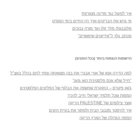
איך לפעול נגד מדינה מטורפת
מי גרש את הבריטים ואיך היו החיים בימי המנדט
מלובנגולו מלך זולו ועד מורה נבוכים
מכתב גלוי ל"אידיוטים שימושיים"
הרשומות הנצפות ביותר (בכל הזמנים)
למה הדירה אמו של אורי אבנרי את בנה מצוואתה ומתי לחם בכלל באצ"ל
"חייל שלא אנס פלסטינית הוא גזען"
ג'ואן פיטרס – החוקרת שחשפה את הבלוף של הפליטים הפלסטינים
המפות שכל תלמיד ישראלי חייב להכיר
אוצר צילומים של PALESTINE הריקה
איך להיפטר מזבובי הבית ולפתור את בעיית היונים
המפה הגדולה של הארץ הריקה