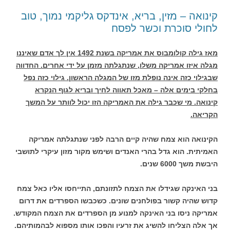
קינואה – מזין, בריא, אינדקס גליקמי נמוך, טוב
לחולי סוכרת וכשר לפסח
מאז גילה קולומבוס את אמריקה בשנת 1492 אין לך אדם שאיננו
מגלה איזו אמריקה משלו, שנתגלתה מזמן על ידי אחרים. החדווה
שבגילוי כזה אינה נופלת מזו של המגלה הראשון. גילוי כזה נפל
בחלקי בימים אלה – מאכל תאווה לחיך ובריא לגוף הנקרא
קינואה. מי שכבר גילה את האמריקה הזו יכול לוותר על המשך
הקריאה.
הקינואה הוא צמח שהיה קיים הרבה לפני שנתגלתה אמריקה
האמיתית. הוא גדל בהרי האנדים ושימש מקור מזון עיקרי לתושבי
היבשת משך 6000 שנים.
בני האינקה שגידלו את הצמח לתזונתם, התייחסו אליו כאל צמח
קדוש שהיה קשור בפולחנים שונים. כשכבשו הספרדים את דרום
אמריקה ניסו בני האינקה למנוע מן הספרדים את הצמח המקודש.
אך אלה הצליחו להשיג את זרעיו והפכו אותו מספוא לבהמותיהם.