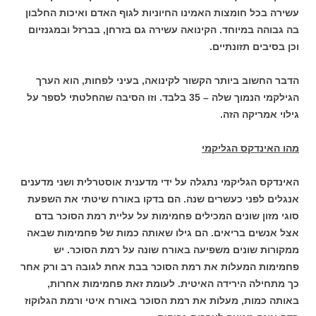
עשירה בכל חומצות האמינו החיוניות לגוף האדם ואיכות החלבון
בה גבוהה במיוחד. הקינואה עשירה גם בזרחן, בברזל ובמגנזיום
וכן בסיבים תזונתיים.
הדבר החשוב ביותר הקשור לקינואה, בעיני לפחות, הוא הערך
הגילקמי הנמוך שלה – 35 בלבד. וזו הסיבה שהחלטתי לספר על
גילוי אמריקה הזה.
מהו האינדקס הגליקמי
האינדקס הגליקמי נתגלה על ידי מדענית אוסטרלית ושני מדענים
אנגלים לפני כעשרים שנה. הם בדקו באורח שיטתי את השפעת
סוגי מזון שונים המכילים פחמימות על עליית רמת הסוכר בדם
אצל אנשים בריאים. הם גילו שאותה כמות של פחמימות שבאה
ממקורות שונים משפיעה באורח שונה על רמת הסוכר. יש
פחמימות המעלות את רמת הסוכר בבת אחת לגובה רב ורק אחר
כך מתחילה הירידה האיטית. לעומת זאת פחמימות אחרות,
באותה כמות, מעלות את רמת הסוכר באורח איטי ורמת הגלוקוז