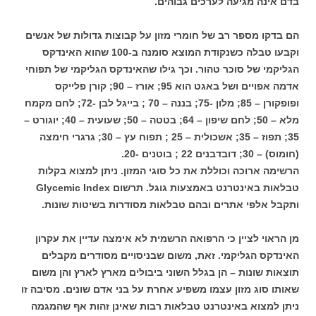
בדם אינה מגיעה לערכים גבוהים.
הם בדקו מספר רב של חומרי מזון על קבוצות גדולות של אנשים
וקבעו טבלה כשנקודת המוצא סומנה ב-100 שהוא האינדקס
הגליקמי של סוכר טהור. וכך גילו שהאינדקס הגליקמי של תפוחי
אדמה אפויים ושל באגט הוא 95; אורז – 90; קורן פלייקס
ופופקורן – 85; מלון -75; בננה – 70 ; בייגל לבן -72; לחם מקמח
מלא – 50; לחם שיפון – 64; בטטה – 50; שעועית – 40; יוגורט –
35; תפוז – 35; אשכולית – 25 ; תפוח עץ – 30; גרגרי חימצה
(חומוס) – 30; דובדבנים 22 ; בוטנים -20.
הרשימה ארוכה וכוללת את כל סוגי המזון. ניתן למצוא בקלות
טבלאות באינטרנט באמצעות גוגל. תרשום Glycemic Index
ותקבל אלפי אתרים ובהם טבלאות מסודרות בשיטות שונות.
מן הראוי לציין כי הרפואה הרשמית לא אימצה עדיין את עקרון
האינדקס הגליקמי. זאת, משום שבניסויים מסודרים מקבלים
תוצאות שונות – הן בגלל השוני ביבולים מארץ לארץ והן משום
שאותו סוג מזון עצמו משפיע אחרת על בני אדם שונים. מסיבה זו
ניתן למצוא באינטרנט טבלאות רבות שאינן זהות אף שהמגמה