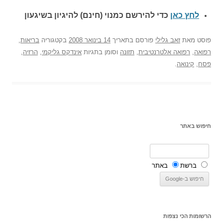
לחץ כאן
כדי להירשם כ
מנוי (חינם) להיגיון בשיגעון
פוסט
מאת
זאב גלילי
פורסם בתאריך
14 בינואר 2008
בקטגוריה
בריאות
,
רפואה
,
רפואה אלטרנטיבית
,
תזונה
וסומן בתגיות
אינדקס גליקמי
,
הרזיה
,
פסח
,
קינואה
.
חיפוש באתר
ברשת
באתר
הרשומות הכי נצפות