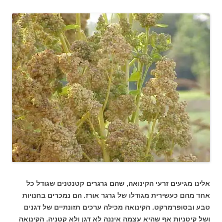
אלינו מגיעים זרעי הקינואה, שהם גרגרים קטנטנים שגודל כל
אחד מהם כעשירית מגודלו של גרגר אורז. הם נמכרים בחנויות
טבע ובסופרמרקט. הקינואה מכילה ערכים תזונתיים של דגנים
ושל קיטניות אף שהיא עצמה איננה לא דגן ולא קטניה. הקינואה