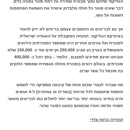
הגליקמי שלהם נמוך מבטיח שמירה על רמת סוכר נמוכה בדם.
דבר שאינו פוטר כל חולה מלבדוק אישית את השפעת הפחממות
השונות על גופו.
אך גם לבריאים או החושבים עצמם בריאים לא יזיק להעזר
באינדקס הגליקמי. ההנחה המקובלת על האגודה ישראלית
לסוכרת ועל גורמים אחרים היא שמספר הסוכרתים הידועים
והמטופלים בארץ נע סביב 250,000 וקיימים עוד כ- 150,000 שלא
אובחנו ואינם מודעים למצבם . כלומר – בסך הכל כ- 400,000
סוכרתים. בעולם רואים בסוכרת מחלה מגפתית שמספר הלוקים
בה מוכפל כל עשר שנים.
מה שברור לגמרי שכוס אחת של קינואה מספיקה כדי לשמש
תוספת פחממות לכל ארוחה (בשרית או צמחנית) ל-4 אנשים
והיא בוודאי בטוחה יותר ובריאה יותר לחולים כמו לבריאים מאשר
תפוחי אדמה ואורז שכמוהם כמעט כסוכר טהור.
ההרזיה כרווח צדדי