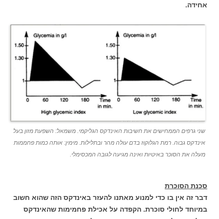
אחידה.
שני גרפים הממחישים את חשיבות האינדקס הגליקמי. משמאל: השפעת מזון בעל
אינדקס גבוה. רמת הגלוקוז בדם עולה מהר ובתלילות. מימין: אותה כמות פחממות
מעלה את הסוכר באיטיות ואינה מגיעה לגובה המכסימלי.
סכנת הסוכרת
דבר זה אין בו כדי למנוע מאתנו להעזר באינדקס הזה שהוא חשוב
במיוחד לחולי סוכרת. הקפדה על אכילת פחמימות שהאינדקס