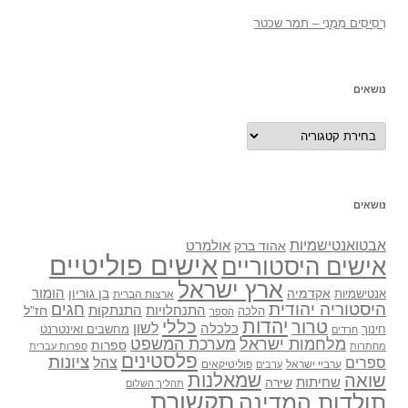
רְסִיסִים מִמֶנִי – תמר שכטר
נושאים
נושאים
נושאים
אבטואנטישמיות
אולמרט
אהוד ברק
אישים פוליטיים
אישים היסטוריים
ארץ ישראל
אקדמיה
בן גוריון
הומור
אנטישמיות
ארצות הברית
היסטוריה יהודית
חגים
התנתקות
התנחלויות
חז"ל
הלכה
הספר
יהדות
כללי
טרור
לשון
כלכלה
מחשבים ואינטרנט
חינוך
חרדים
מלחמות ישראל
מערכת המשפט
ספרות
מחתרות
ספרות עברית
פלסטינים
ציונות
ספרים
צהל
ערביי ישראל
פוליטיקאים
ערבים
שואה
שמאלנות
שחיתות
שירה
תהליך השלום
תקשורת
תולדות המדינה