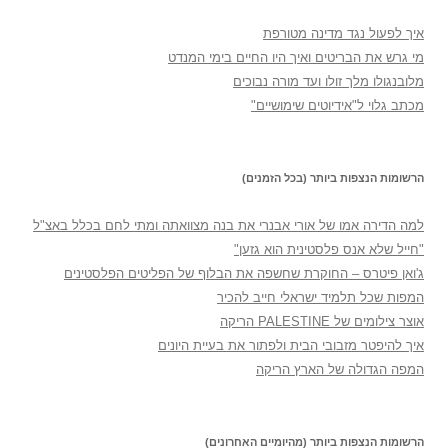
איך לפעול נגד מדינה מטורפת
מי גרש את הבריטים ואיך היו החיים בימי המנדט
מלובנגולו מלך זולו ועד מורה נבוכים
מכתב גלוי ל"אידיוטים שימושיים"
הרשומות הנצפות ביותר (בכל הזמנים)
למה הדירה אמו של אורי אבנרי את בנה מצוואתה ומתי לחם בכלל באצ"ל
"חייל שלא אנס פלסטינית הוא גזען"
ג'ואן פיטרס – החוקרת שחשפה את הבלוף של הפליטים הפלסטינים
המפות שכל תלמיד ישראלי חייב להכיר
אוצר צילומים של PALESTINE הריקה
איך להיפטר מזבובי הבית ולפתור את בעיית היונים
המפה הגדולה של הארץ הריקה
הרשומות הנצפות ביותר (מהיומיים האחרונים)