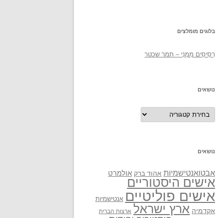
בלוגים מומלצים
רְסִיסִים מִמֶנִי – תמר שכטר
נושאים
נושאים
נושאים
אבטואנטישמיות
אולמרט
אהוד ברק
אישים היסטוריים
אישים פוליטיים
אנטישמיות
ארץ ישראל
אקדמיה
ארצות הברית