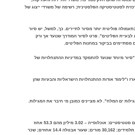
כזית לסטטיסטיקה הפלסטינית; רשימה של משרדי ייצוג של
תעמולה פוליטית יותר מסיור לתיירים. כך, למשל, יש סיור
לבעיית הפליטים". פרט לסיור המודרך שנועד אך ורק
 מסתיימים בביקור במחנות הפליטים.
 "סיור מיוחד שנועד להתמקד במדיניות ההתנחלויות של
ארז ו"לימוד אודות ההתנחלויות הישראליות והבעיות שהן
גילות ים המלח". לא מציינים כמובן מי חיבר את המגילות.
* כיאה למדריך תיירים הוא מסתיים בנתונים סטטיסטיים: אוכלוסייה – 3.02 מיליון מהם 53.3 אחוז
מתחת לגיל 17 ; 2514 בתי ספר; 889,895 תלמידים; 30,162 מורים; שעור אבטלה 14.4 אחוזים; שכר