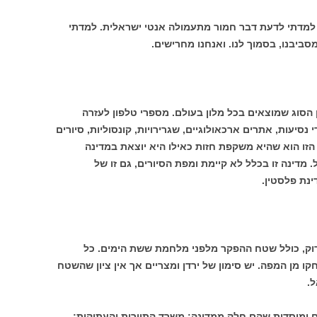
 למדתי לדעת דבר חמור מתעמולה אנטי ישראלית. למדתי
 הסוג שמוצאים בכל מלון בעולם. מספרי טלפון לעזרה
סיעות, אתרים ארכאולוגיים, שגרירויות, קונסוליות, סיורים
הזו הוא שהיא משקפת חזות כאילו היא יוצאת במדינה
 מדינה זו בכלל לא קיימת ומפת הסיורים, גם זו של
נת פלסטין.
רוק, כולל שטח ההפקר מלפני מלחמת ששת הימים. כל
חקו מן המפה. יש סימון של ירדן ומצריים אך אין ציון שהשטח
.
ם ומוסדות שהם חלק ממדינה: משרד התיירות והעתיקות;