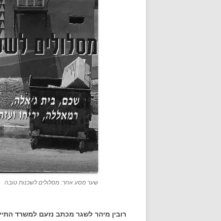
שער מסע אחר: מסלולים לשכנות טובה
רובין מיהר לשגר מכתב נזעם למשרד התייר