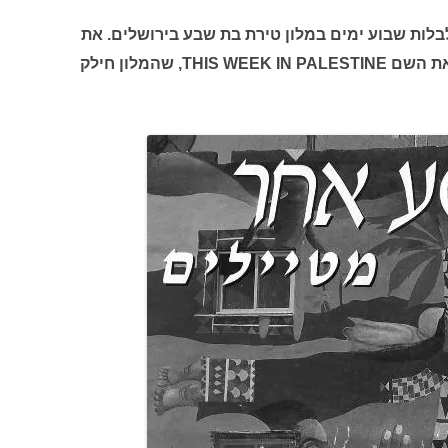
 לבלות שבוע ימים במלון טירת בת שבע בירושלים. את
הנאת הנופש הפרה חוברת הנושאת את השם THIS WEEK IN PALESTINE, שהמלון חילק