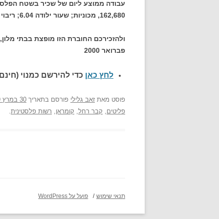
162,680, מכוניות; שעור ילודה 6.04; ריבוי טבעי 4.18.
ולהזכירכם החוברת הזו מופצת בבתי מלון
פברואר 2000
לחץ כאן
כדי להירשם כ
מנוי (חינם)
פוסט
מאת
זאב גלילי
פורסם בתאריך
30 במרץ 2009
פליטים
,
קבר רחל
,
קומראן
,
רשות פלסטינית
.
תנאי שימוש
פועל על WordPress