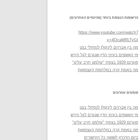
הרשומות הנצפות ביותר (מהיומיים האחרונים)
https://www.youtube.com/watch?
v=4OcaMRLTyGI
מה בין אברהם לינקולן לנפתלי בנט
מי האשמים בעינוי הדין שנגרם לגל הירש
פוגרום 1929 בצפת "עולמנו חרב עלינו"
מה באמת קרה במלחמת העצמאות
פוסטים אחרונים
מה בין אברהם לינקולן לנפתלי בנט
מי האשמים בעינוי הדין שנגרם לגל הירש
פוגרום 1929 בצפת "עולמנו חרב עלינו"
מה באמת קרה במלחמת העצמאות
ביום הזיכרון לשואה כל הקישורים