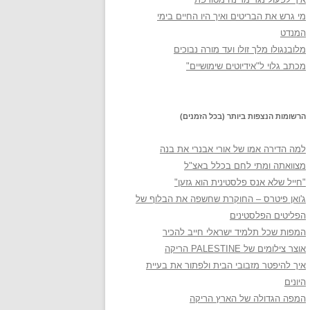
מי גרש את הבריטים ואיך היו החיים בימי
המנדט
מלובנגולו מלך זולו ועד מורה נבוכים
מכתב גלוי ל"אידיוטים שימושיים"
הרשומות הנצפות ביותר (בכל הזמנים)
למה הדירה אמו של אורי אבנרי את בנה
מצוואתה ומתי לחם בכלל באצ"ל
"חייל שלא אנס פלסטינית הוא גזען"
ג'ואן פיטרס – החוקרת שחשפה את הבלוף של
הפליטים הפלסטינים
המפות שכל תלמיד ישראלי חייב להכיר
אוצר צילומים של PALESTINE הריקה
איך להיפטר מזבובי הבית ולפתור את בעיית
היונים
המפה הגדולה של הארץ הריקה