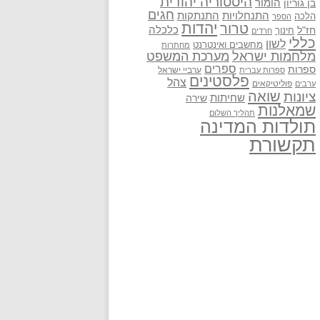
היסטוריה יהודית
בן גוריון
הומור
חגים
התנתקות
התנחלויות
הלכה
הספר
יהדות
טרור
חז"ל
כלכלה
חינוך
חרדים
כללי
לשון
מחשבים ואינטרנט
מחתרות
מלחמות ישראל
מערכת המשפט
ספרים
ספרות
ערביי ישראל
ספרות עברית
פלסטינים
צהל
פוליטיקאים
ערבים
שואה
ציונות
שחיתות
שירה
שמאלנות
תהליך השלום
תולדות המדינה
תקשורת