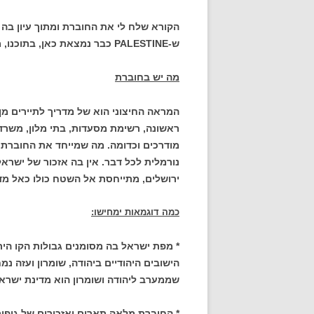
הקורא שלח לי את החוברת ומתוך עיון בה
ש-PALESTINE כבר נמצאת כאן, בתוכנו, מסביבנו, בסמוך לנו. ואנחנו מחרישים.
מה יש בחוברת
המראה החיצוני הוא של מדריך לתיירים מן
ראשונה, רשימת מסעדות, בתי מלון, משרדי נ
מודרכים וכדומה. מה שמייחד את החוברת 
נורמלית לכל דבר. אין בה אזכור של ישראל.
ירושלים, מתייחסת אל השטח כולו כאל מדי
כמה דוגמאות ימחישו:
* מפת ישראל בה מסומנים גבולות הקו הי
הישובים היהודיים ביהודה, שומרון ועזה נמ
שממערב ליהודה ושומרון הוא מדינת ישראל
* החוברת מלאה תארים ואזכורים של גופי