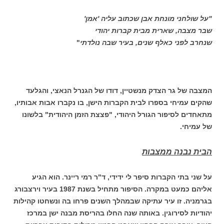
"על שולחני מונחת אבן שכתוב עליה 'אמן'
שבר מצבה, שארית מבית קברות יהודי
שנחרב לפני כאלף שנים, בעיר שבה נולדתי
"
המצבה של גר הצדק מנשטיין, דודו של הגנרל הנאצי, והגלעד
שהקים עמיחי בספרו לבית הקברות הישן, בו נקברו אבות אבותיו,
מתאחדים לסיפור הגורל היהודי, "פצצת הזמן היהודית" בלשונו
של עמיחי.
הבית נבנה ממצבות
על שני בתי הקברות סיפר לי ידידי, ד"ר רמי ריינר. הוא הגיע
אליהם כמעט במקרה. הסיפור מתחיל בשנת 1987 בעיר וירצבורג
בגרמניה. זו עיר עתיקה שבמהלך השנים פרחו בה ונשחטו קהילות
יהודיות לסירוגין. באותה שנה החלו בהריסת מבנה ישן במרכז