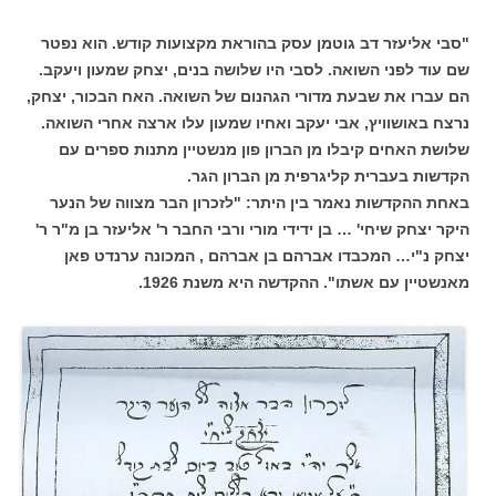
"סבי אליעזר דב גוטמן עסק בהוראת מקצועות קודש. הוא נפטר
שם עוד לפני השואה. לסבי היו שלושה בנים, יצחק שמעון ויעקב.
הם עברו את שבעת מדורי הגהנום של השואה. האח הבכור, יצחק,
נרצח באושוויץ, אבי יעקב ואחיו שמעון עלו ארצה אחרי השואה.
שלושת האחים קיבלו מן הברון פון מנשטיין מתנות ספרים עם
הקדשות בעברית קליגרפית מן הברון הגר.
באחת ההקדשות נאמר בין היתר: "לזכרון הבר מצווה של הנער
היקר יצחק שיחי' … בן ידידי מורי ורבי החבר ר' אליעזר בן מ"ר ר'
יצחק נ"י… המכבדו אברהם בן אברהם , המכונה ערנדט פאן
מאנשטיין עם אשתו". ההקדשה היא משנת 1926.