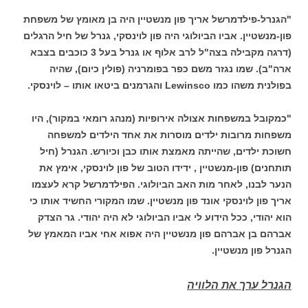
"הגנרל-פילדמרשל אריך פון מנשטיין היה בן מאומץ של משפחת
פון-מנשטיין. אביו הביולוגי היה פון לוינסקי, גנרל של חיל הרגלים
(דרגה מקבילה בצה"ל לרב אלוף או גנרל בעל 3 כוכבים בצבא
ארה"ב). שמו נגזר משם כפר בפומרניה (פולין כיום), שהיה
בפולנית משהו כמו Lewinsco והגרמנים ביטאו אותו – לוינסקי.
"כמקובל במשפחות אצולה אירופיות (מנהג רומאי במקור), היו
משפחות מרובות ילדים מוסרות את אחד הילדים למשפחה
חשוכת ילדים, שהייתה מאמצת אותו כבן וכיורש. הגנרל (חיל
תותחנים) פון-מנשטיין , ידידו הטוב של פון לוינסקי, אימץ את
הנער לבנו, לאחר מות האב הביולוגי. הפילדמרשל קרא לעצמו
אריך פון לוינסקי אונד פון מנשטיין. שמו המקורי החשיד אותו כי
הוא יהודי, ככל הידוע לי אביו הביולוגי לא היה יהודי. גר הצדק
אברהם בן אברהם פון מנשטיין היה אפוא אחי אביו המאמץ של
הגנרל פון מנשטיין.
הגנרל ערך את הלוויה