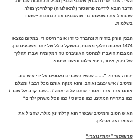
העיר. עובר אורח הבחין שאבני הבניין מכילות כתובות עבריות.
הדבר הובא לידיעת פרופסור (לתאולוגיה) קרלהיינץ מולר,
שהפעיל את השפעתו כדי שהאבנים עם הכתובות יישמרו
בשלמות.
הבנין פורק בזהירות ונתברר כי זהו אוצר היסטורי. במקום נמצאו
1474 מצבות וחלקי מצבות, במשקל כולל של יותר משבעים טון.
המצבות הועברו למחסני האוניברסיטה המקומית ועברו תהליך
של ניקוי, איחוי, ריפוי צילום ותיעוד שיטתי.
יהודה עמיחי: "- – – עכשיו השברים נאספים על ידי איש טוב
ומיטיב / איש עצוב ואוהב. והוא מנקה אותם מכל רבב / ומצלם
אותם אחד אחד ומסדר אותם על הרצפה / …שבר קרב אל שבר /
כמו בתחיית המתים, כמו פסיפס / כמו פסל משחק ילדים"
האיש הטוב והמיטיב שבשיר הוא קרלהיינץ מולר, שהציל את
האוצר הזה מכיליון.
פרופסור "יהודונוצרי"