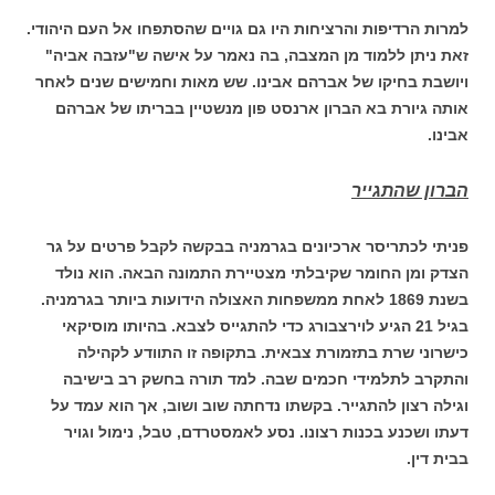
למרות הרדיפות והרציחות היו גם גויים שהסתפחו אל העם היהודי.
זאת ניתן ללמוד מן המצבה, בה נאמר על אישה ש"עזבה אביה"
ויושבת בחיקו של אברהם אבינו. שש מאות וחמישים שנים לאחר
אותה גיורת בא הברון ארנסט פון מנשטיין בבריתו של אברהם
אבינו.
הברון שהתגייר
פניתי לכתריסר ארכיונים בגרמניה בבקשה לקבל פרטים על גר
הצדק ומן החומר שקיבלתי מצטיירת התמונה הבאה. הוא נולד
בשנת 1869 לאחת ממשפחות האצולה הידועות ביותר בגרמניה.
בגיל 21 הגיע לוירצבורג כדי להתגייס לצבא. בהיותו מוסיקאי
כישרוני שרת בתזמורת צבאית. בתקופה זו התוודע לקהילה
והתקרב לתלמידי חכמים שבה. למד תורה בחשק רב בישיבה
וגילה רצון להתגייר. בקשתו נדחתה שוב ושוב, אך הוא עמד על
דעתו ושכנע בכנות רצונו. נסע לאמסטרדם, טבל, נימול וגויר
בבית דין.