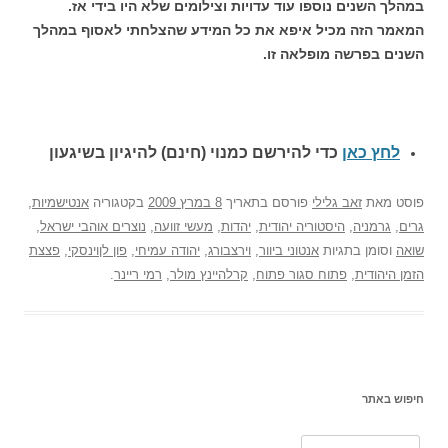
במהלך השנים נוספו עוד עדויות וצילומים שלא היו בידי אז.
המאמר הזה מכיל איפא את כל המידע שהצלחתי לאסוף במהלך
השנים בפרשה מופלאה זו.
לחץ כאן
כדי להירשם כ
מנוי (חינם) להיגיון בשיגעון
פוסט
מאת
זאב גלילי
פורסם בתאריך
8 במרץ 2009
בקטגוריה
אנטישמיות
,
גרים
,
גרמניה
,
היסטוריה יהודית
,
יהדות
,
מעשי זוועה
,
נוצרים אוהבי ישראל
,
שואה
וסומן בתגיות
אנטוני ביוור
,
וירצבורג
,
יהודה עמיחי
,
פון לןוינסקי
,
פצצת
הזמן היהודית
,
פתוח סגור פתוח
,
קרלהיינץ מולר
,
רמי ריינר
.
חיפוש באתר