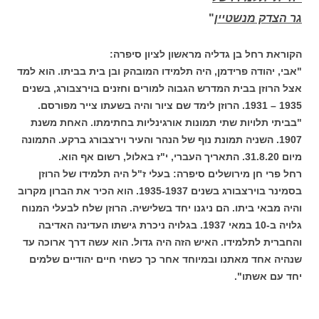
גר הצדק מנשטיין
"
הקוראת רחל בן גדליה מראשון לציון סיפרה:
"אבי, יהודה פרידמן, היה תלמידו המובהק ובן בית בביתו. הוא למד
אצל הרוזן בבית המדרש הגבוה למורים וחזנים בוירצבורג, בשנים
1935 – 1931. הרוזן לימד שם ציור והיה בשעתו צייר מפורסם.
"בביתי תלויות שתי תמונות אורגינליות בחתימתו. האחת משנת
1907. השניה תמונת נוף של הנהר והעיר וירצבורג ברקע. התמונה
מיום 31.8.20. התאריך העברי, י"ז באלול, רשום אף הוא.
רחל פרי חן מירושלים סיפרה: בעלי ז"ל היה תלמידו של הרוזן
בסמינר בוירצבורג בשנים 1935-1937. הוא הכיר את הברון מקרוב
והיה מבאי ביתו. הם ניגנו יחד בשלישיה. הרוזן שלח לבעלי המנוח
גלויה ב-10 במאי 1937. בגלויה ניכרת גישתו העדינה האדיבה
והחברית לתלמידו. האיש הזה היה גדול. הוא עשה דרך ארוכה עד
שנהיה אחד מאתנו ובמיוחד אחר כך כשחי חיים יהודיים שלמים
יחד עם אשתו".