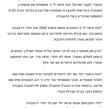
הנוצרי לקבר ישראל. הוא סיפר לי כי משפחת פון מנשטיין
התנגדה בחריפות להעברת עצמותיו של הברון והדבר הגיע לבית
המשפט שהכריע בעד ההעברה.
"הוא סיפר לי כי הנאצים אספו בשנת 1942 את יהודי וירצבורג
והסביבה. הם קיבלו הוראה להתייצב ביום ובשעה מסויימת בכיכר
העיר ומכאן צעדו לתחנת הרכבת.
"ברון פון מנשטיין בא לכיכר עטוף טלית ועטור תפילין. הנאצים
ביקשו לסלקו ואמרו: אתה לא יהודי, אתה ארי. אך הוא התעקש
ואמר: לאן שהולכים היהודים גם אני אלך.
"הוא הועבר יחד עם יתר היהודים למחנה טרזיינשטט ומת שם
לאחר כשנתיים. מבני משפחתי אני יודע כי רוב האנשים מתו שם
מרעב. ביוזמת אחיינו הגנרל הועברה גופתו לוירצבורג ונקברה
בטקס נאצי בבית קברות נוצרי.
"דוד רוזנבאום עצמו גורש יחד עם כל יהודי וירצבורג