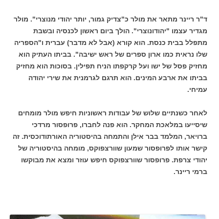
ד"ר ריינר מתאר את מולר כ"צדיק גמור, יותר יהודי מנוצרי". מולר
מגדיר עצמו "יהודונוצרי". הולך ביום ראשון לכנסיה ובשבת
מתפלל בבית כנסת. הוא קורא (אבל לא מדבר) עברית ו"הספריה
שלו נראית כמו ארון ספרים של ראש ישיבה". בביתו העתיק הוא
מחזיק פסל של ישו ועל קרקפתו הניח תפילין. בסוכות הוא מחזיק
בביתו את ארבע המינים. הוא תרגם לגרמנית את שירי יהודה
עמיחי.
לאחר כשנתיים שלוש של עבודות ראשוניות חיפש מולר מומחים
שיסייעו במלאכת המחקר. הוא פנה לחברו, פרופסור מרדכי
ברויאר, המלמד בבר אילן והתמחה בהיסטוריה האורתודוכסית. זה
קישר אותו לפרופסור שמעון שוורצפוקס, מומחה בהיסטוריה של
יהודי צרפת. פרופסור שוורצפוקס חיפש עוזר ומצא את מבוקשו
ברמי ריינר.