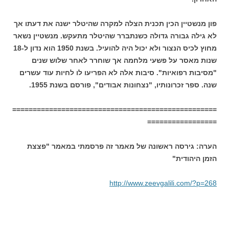
פון מנשטיין הכין תכנית הצלה למקרה שהיטלר ישנה את דעתו אך
לא גילה גבורה גדולה כשנתברר שהיטלר מתעקש. מנשטיין נשאר
מחוץ לכיס הנצור ולא יכול היה להועיל. בשנת 1950 הוא נדון ל-18
שנות מאסר על פשעי מלחמה אך שוחרר לאחר שלוש שנים
"מסיבות רפואיות". סיבות אלה לא הפריעו לו לחיות עוד עשרים
שנה. ספר זכרונותיו, "נצחונות אבודים", פורסם בשנת 1955.
==================================================
=================
הערה: גירסה ראשונה של מאמר זה פרסמתי במאמר "פצצת
הזמן היהודית"
http://www.zeevgalili.com/?p=268