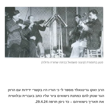
מנגן בתזמורת (קיצוני משמאל בכיפה שחורה גדולה)
הרב זאקו גרינוואלד מספר לי כי הוריו היו בקשרי ידידות עם הרוזן
הגר שנתן להם כמתנת נישואים ציור עליו כתב בעברית ובלועזית
את תאריך נישואיהם – כד ניסן תרפה 29.4.24.