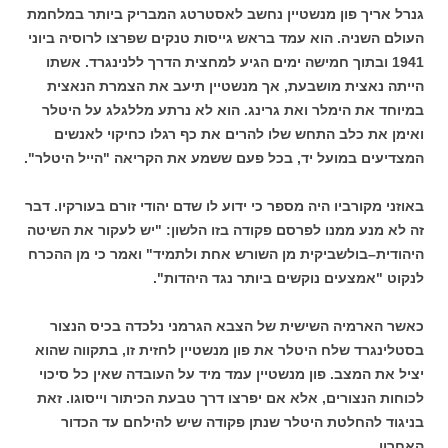
גנרל אריך פון מנשטיין נחשב לאסטרטג המבריק ביותר במלחמת
העולם השניה. הוא עמד בראש גייסות טנקים שפרצו לרוסיה ביוני
1941 ובתוך חמישה ימים הגיע למחצית הדרך ללנינגרד. אשתו
הייתה נאצית מושבעת, אך מנשטיין תיעב את הצמרת הנאצית
במיוחד את הימלר ואת גרינג. הוא לא נרתע מללגלג על היטלר
ואימן את כלב התחש שלו להרים את כף רגלו כחיקוי לאנשים
המצדיעים במועל יד, בכל פעם ששמע את הקריאה "הייל היטלר".
באוזני מקורביו היה מספר כי ידוע לו שדם יהודי זורם בעורקיו. דבר
זה לא מנע ממנו לפרסם פקודה בזו הלשון: "יש לעקור את השיטה
היהודית–בולשביקית מן השורש אחת ולתמיד" ואמר כי מן ההכרח
לנקוט "אמצעים נוקשים ביותר נגד היהדות".
כאשר הארמיה השישית של הצבא הגרמני נלכדה בכיס הנצור
בסטלינגרד שלח היטלר את פון מנשטיין לחזית זו, בתקווה שהוא
יציל את המצב. פון מנשטיין עמד מיד על העובדה שאין כל סיכוי
לכוחות הנצורים, אלא אם יפרצו דרך טבעת הכיתור וייסוגו. זאת
בניגוד להחלטת היטלר שנתן פקודה שיש להילחם עד הכדור
האחרון.