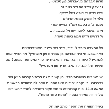
הרוזן אברהם בן אברהם פון מנשטיין
גר צדק זצ"ל התגייר כמבוגר
איש צדיק בן תורה בעל צדקה
נולד ח' בסיון בשנת תרכ"ט
נפטר כ"א בטבת תש"ד כאיש יהודי
אחר הועבר לקבר ישראל בכבוד רב
א' דראש חדש תמוז בשנת תש"ל
על המצבה סיפר לי ידידי, ד"ר רמי ריינר, מאוניברסיטת
באר-שבע. מי היה אברהם בן אברהם פון מנשטיין? מה הביא אותו
להתגייר? כיצד חי בגרמניה הנאצית עד סוף המלחמה כמעט? מה
הקשר שלו לגנרל הנאצי אריך פון מנשטיין?
יש תשובות לשאלות הללו. הן קשורות גם לבית הקברות הישן של
וירצבורג, בו נקברו יהודים מאז התהוות הקהילה היהודית בראשית
המאה ה-12. בית קברות זה שימש מקור השראה למחזור השירים
של יהודה עמיחי בספרו "פתוח סגור פתוח".
בשיר הפותח את הספר כותב עמיחי: