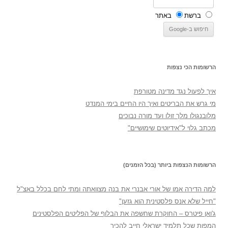
ברשת
באתר
הרשומות הכי נצפות
איך לפעול נגד מדינה מטורפת
מי גרש את הבריטים ואיך היו החיים בימי המנדט
מלובנגולו מלך זולו ועד מורה נבוכים
מכתב גלוי ל"אידיוטים שימושיים"
הרשומות הנצפות ביותר (בכל הזמנים)
למה הדירה אמו של אורי אבנרי את בנה מצוואתה ומתי לחם בכלל באצ"ל
"חייל שלא אנס פלסטינית הוא גזען"
ג'ואן פיטרס – החוקרת שחשפה את הבלוף של הפליטים הפלסטינים
המפות שכל תלמיד ישראלי חייב להכיר