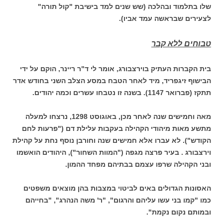
שלו בתלמוד ובהלכה (שש שנים למד בישיבת "קול תורה"
לצעירים שבראשה עמד אביו).
טבוחים ללא קבר
בית הקברות העתיק בוירצבורג, אומר לי ד"ר ריינר, הוקם על ידי
הבישוף זיגפריד, מיד לאחר הטבח במסע הצלב השני בחודש אדר
תתקז (פברואר 1147). בשנה זו נטבחו עשרים וכמה יהודים.
מאה וחמישים שנה לאחר מכן, באוגוסט 1298, נרצחו למעלה
מתשע מאות מיהודי הקהילה בעקבות עלילת דם ("פרעות לחם
הקודש"). לא עברו אלא חמישים שנה וחורבן נוסף נחת על קהילת
וירצבורג . בעיר פרצה מגפה ("המוות השחור"), היהודים הואשמו
ובני הקהילה שרפו עצמם בבתיהם מפחד ההמון.
האסונות הגדולים באים לביטוי במצבות בהן מוצאים משפטים
כמו "קמו בני עשו עליהם והרגום", "ר' משה הנהרג", "בחייהם
ובמותם נקום נקמת".