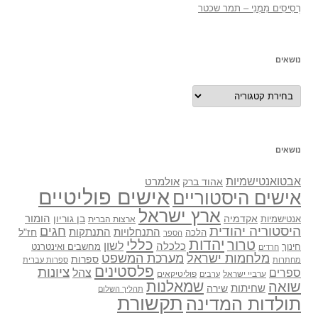
רְסִיסִים מִמֶנִי – תמר שכטר
נושאים
נושאים
נושאים
אבטואנטישמיות
אולמרט
אהוד ברק
אישים פוליטיים
אישים היסטוריים
ארץ ישראל
אקדמיה
בן גוריון
הומור
אנטישמיות
ארצות הברית
היסטוריה יהודית
חגים
התנתקות
התנחלויות
חז"ל
הלכה
הספר
יהדות
כללי
טרור
לשון
כלכלה
מחשבים ואינטרנט
חינוך
חרדים
מלחמות ישראל
מערכת המשפט
ספרות
מחתרות
ספרות עברית
פלסטינים
ציונות
ספרים
צהל
ערביי ישראל
פוליטיקאים
ערבים
שואה
שמאלנות
שחיתות
שירה
תהליך השלום
תקשורת
תולדות המדינה