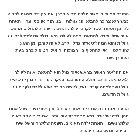
התורה מצווה כי אשה יולדת תביא קרבן. אם אין ידה משגת להביא
כבש היא צריכה להביא זוג גוזלות – בני תור או בני יונה – האחת
לקרבן חטאת והשני לקרבן עולה. האשה רשאית להחליט מראש
איזה גוזל יוקדש לחטאת ואיזה לעולה. היא יכולה גם לתת לכהן זוג
גוזלות והוא המחליט איזה גוזל יוקרב לאיזה קורבן. מן הרגע
שהוחלט – אין להחליף בין הגוזלות הואיל והטיפול בהם בעת
הקורבן שונה.
אם החליטה האשה מראש איזה גוזל הוא לחטאת ואיזה לעולה
ולא סימנה אותם ואלה התערבבו. במקרה זה אין הכהן יודע איזה
גוזל נועד לאיזה קורבן. ואז, לאשה ברירה אלא ללכת ולקנות זוג
גוזלות חדשים.
הבעיה מסתבכת אם ביום אחד באות לכוהן שתי נשים שכל אחת
מהן ילדה שלישיה. היא מסתבכת עוד יותר אם ביום אחד באות
שלוש נשים – האחת ילדה תאומים, השניה שלישיה והשלישית
רביעיה. ונתערבבו העופות.