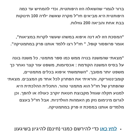
ברור לגמרי שהשאלה הזו היפותטית. וכדי להמחיש עד כמה
היפותטית היא מביאים חז"ל מקרה שאשה ילדה 100 תינוקות
בבת אחת והביאה 200 גוזלות.
"המסכת הזו לא דנה איפוא במשהו שעשוי לקרות במציאות",
אומר פרופסור קופל, " חז"ל רצו ללמד אותנו פרק במתמטיקה".
"מצאתי שהמשנה בנויה ממש כמו ספר מתמטי. כל משנה בונה
על בסיס המשנה הקודמת : אכסיומות, משפט עזר קצר ואחר כך
משפט יותר מסובך. "השתמשתי איפוא בכלים מתמטיים,
קומבינטוריקה, והראיתי את הפתרון לכל אחד מן המצבים. מצאתי
שהפתרון של חז"ל הוא מתמטי טהור. התכלית ההלכתית היא
למנוע תקלה שגוזל מקבוצת חטאת יוקרב כעולה או להפך. וכן
לגרום מינימום נזק מן האמהות הוולדניות. אבל חז"ל בעצם
מלמדים אותנו במסכת זו פרק במתמטיקה.
לחץ כאן
כדי להירשם כ
מנוי (חינם) להיגיון בשיגעון