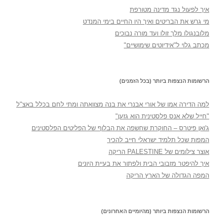
איך לפעול נגד מדינה מטורפת
מי גרש את הבריטים ואיך היו החיים בימי המנדט
מלובנגולו מלך זולו ועד מורה נבוכים
מכתב גלוי ל"אידיוטים שימושיים"
הרשומות הנצפות ביותר (בכל הזמנים)
למה הדירה אמו של אורי אבנרי את בנה מצוואתה ומתי לחם בכלל באצ"ל
"חייל שלא אנס פלסטינית הוא גזען"
ג'ואן פיטרס – החוקרת שחשפה את הבלוף של הפליטים הפלסטינים
המפות שכל תלמיד ישראלי חייב להכיר
אוצר צילומים של PALESTINE הריקה
איך להיפטר מזבובי הבית ולפתור את בעיית היונים
המפה הגדולה של הארץ הריקה
הרשומות הנצפות ביותר (מהיומיים האחרונים)