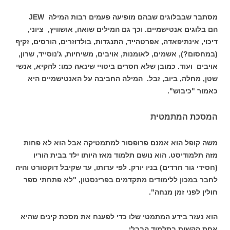
מסתבר שבבלוגים שבהם מופיעה פעמים רבות המילה JEW
הם בלוגים אנטישמיים. וכך גם המילים שואה, אושוויץ, ציוני,
דיכוי, אינתיפאדה, אפרטהייד, התנגדות, בולדוזרים, הורסים, זקיף
(במחסום?), אשמים, לאומנות, אויבים, משיחיות, ג'נוסייד, שרון,
אויבים ועוד. כמובן שלא חסרים ביטויי שינאה כמו: להקיא, אנשי
שטן, מחלה, ביוב, זבל. המילה החביבה על האנטישמיים היא
כאמור "כיבוש".
המסכת המתמטית
משה קופל הוא אמנם פרופסור למתמטיקה אבל הוא לא פחות
מזה תלמודיסט. הוא נושם תלמוד מאז היותו ילד בבית הוריו
(חסידי גור חרדים) בניו יורק. לפי עדותו, עד שקיבל דוקטורט והיה
לחבר במכון ללימודים מתקדמים בפרינסטון, "לא פתחתי ספר
חולין לפני זמן מנחה".
הוא נעזר בידע המתמטי שלו כדי לפענח את מסכת קינים שהיא
אחת הקשות בתלמוד הבבלי,