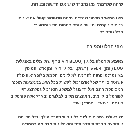
שיחה שקיימתי עמו נתברר שיש אכן חדשות ונצורות.
מאז המאמר מלפני שנתיים פיתח פרופסור קופל את שיטתו
בניתוח טקסים ומיישם אותה בתחום חדש ומסעיר:
הבלוגוספירה.
מהי הבלוגוספירה
משמעות המלה בלוג ( (BLOG הוא צרוף שתי מלים באנגלית
LOG (יומן) ו-web (רשת). "בלוג" הוא יומן אישי המופץ
באינטרנט ופתוח לקריאה למיליונים. הקמת בלוג היא פעולה
פשוטה ביותר שכל אדם יכול לעשות בכל רגע, באמצעות תוכנה
המסופקת חינם (על ידי גוגל למשל). הוא יכול גםלהצטרף
לפורטלים קיימים, המקצים מקום לבלוגים (בארץ אלה פורטלים
דוגמת "נענע", "תפוז") ועוד.
יש בעולם עשרות מיליוני בלוגים ומספרם הולך וגדל מדי יום.
זו תופעה חברתית תרבותית וסוציולוגית מדהימה בממדיה.