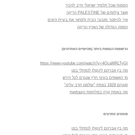
המפות שכל תלמיד ישראלי חייב להכיר
אוצר צילומים של PALESTINE הריקה
איך להיפטר מזבובי הבית ולפתור את בעיית היונים
המפה הגדולה של הארץ הריקה
הרשומות הנצפות ביותר (מהיומיים האחרונים)
https://www.youtube.com/watch?v=4OcaMRLTyGI
מה בין אברהם לינקולן לנפתלי בנט
מי האשמים בעינוי הדין שנגרם לגל הירש
פוגרום 1929 בצפת "עולמנו חרב עלינו"
מה באמת קרה במלחמת העצמאות
פוסטים אחרונים
מה בין אברהם לינקולן לנפתלי בנט