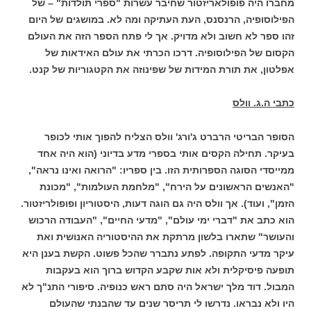
מחברו היה פופולאריזטור שחיבר עשרות "ספרי תולדות" – של
הפילוסופיה, הרנסנס, העת העתיקה ומה לא. במושגים של היום
זהו ספר לא חשוב ולא מדויק. אך לי פתח הספר הזה את העולם
הקסום של הפילוסופיה. דרכו הכרתי את עולם האידאות של
אפלטון, את תורת המידות של שפינוזה את הקטגוריות של קנט.
כתבי ה.ג. וולס
הסופר הבריטי הרברט ג'ורג' וולס הצליח להפוך אותי לכופר
בעיקר. תחילה הקסים אותי בספרי מדע בדיוני (הוא היה אחד
ממייסדי הסוגה הספרותית הזו. בין ספריו: "הרואה ואינו נראה",
"האנשים הראשונים על הירח", "מלחמת העולמות", "מכונת
הזמן", ועוד). אך וולס היה גם הוגה דעות, היסטוריון ופופולריזטור.
הוא כתב את "דברי ימי עולם", "מדעי החיים", "העבודה הרכוש
והעושר" שתארו בלשון מרתקת את ההיסטוריה האנושית ואת
עיקר מדעי התקופה. לפתע נתברר שהכל פשוט. הקשת בענן היא
תופעה פיסיקלית ולא אות שקבע הקדוש ברוך הוא בעקבות
המבול. דוד מלך ישראל היה סתם ראש כנופיה. סיפורי התנ"ך לא
היו ולא נבראו. נדרשו לי תריסר שנים עד שהבנתי שהעולם