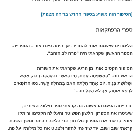
[הסיפור הזה מופיע בספרי החדש בריחה מצפת]
ספרי הרפתקאות
הלימודים שיעממו אותי להחריד. אך היתה פינת אור – הספרייה.
הספר הראשון שקראתי היה "פרח לב הזהב".
הסיפור הקסים אותי מן הרגע שקראתי את השורות
הראשונות:
"בְּמִשְׁפָּחָה אַחַת, חָיוּ בְּאשֶׁר וּבְאַהֲבָה רַבָּה, אִמָּא
וּשְׁלושֶׁת בָּנֶיהָ.
יוֹם אֶחָד חָלְתָה הָאֵם בְּמַחֲלָה קָשָׁה. נִסּוּ הָרוֹפְאִים
לְרַפֵּא אוֹתָהּ, אַךְ לֹא הִצְלִיחוּ…"
זו הייתה הפעם הראשונה בה קראתי ספר חילוני. הציורים,
שעיטרו את הספרון, הלשון הפשוטה והעלילה הקסימו וריתקו
אותי. קראתי את הספרון כולו תוך כדי הליכה הביתה ומשך השבת
קראתי שוב ושוב, עד שידעתי לחזור ולצטט את כל מילותיו על פה.