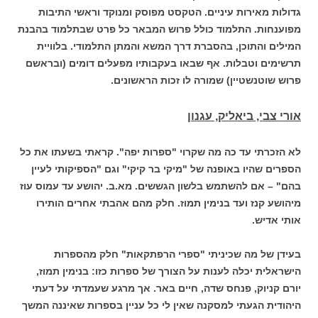
גדולות מאירות עיניים. הטקסט מפוסק ומנוקד וראשי התיבות
מפוענחות. התלמוד כולל פרוש המבאר כל פרט שבתלמוד בהבנת
המילים והתוכן, בהסברת דרך המשא והמתן התלמודי. בלוויית
תרשימים וטבלות. אף שבאו בעקבותיו מפעלים דומים (ובראשם
פרוש שוטנשטיין) שמורה לו זכות הראשונים.
אורי צבי, ביאליק, עגנון
לא הזכרתי עד כה מה שקרוי "ספרות יפה". קראתי בשעתו את כל
הספרים שהיו באופנה של "מיקי בר קיקי" וגם "הספיקותי לעיין
בהם" – אם להשתמש בלשון הגששים. מא.ב. יהושע עד עמוס עוז
מיהושע קנז ועד בנימין תמוז. חלק מהם אהבתי אחרים הותירו
אותי אדיש.
בעידן של מה שכיניתי "ספרי הרפתקאות" חלק מהספרות
הישראלית יכלה לענות על הצורך של ספרות כזו: בנימין תמוז,
יורם קניוק, פנחס שדה, חיים באר. אך מרגע שעמדתי על דעתי
היהודית הגעתי למסקנה שאין לי כל עניין בספרות שאיננה המשך