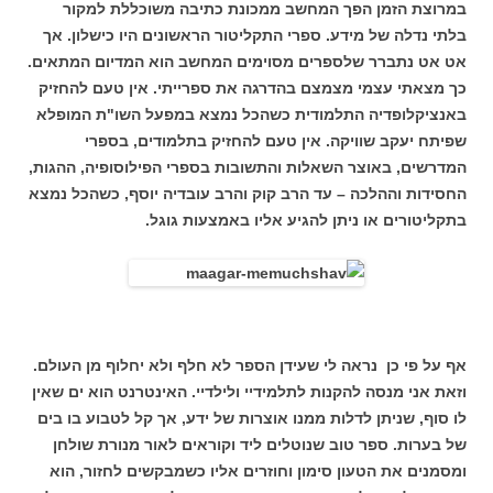
במרוצת הזמן הפך המחשב ממכונת כתיבה משוכללת למקור
בלתי נדלה של מידע. ספרי התקליטור הראשונים היו כישלון. אך
אט אט נתברר שלספרים מסוימים המחשב הוא המדיום המתאים.
כך מצאתי עצמי מצמצם בהדרגה את ספרייתי. אין טעם להחזיק
באנציקלופדיה התלמודית כשהכל נמצא במפעל השו"ת המופלא
שפיתח יעקב שוויקה. אין טעם להחזיק בתלמודים, בספרי
המדרשים, באוצר השאלות והתשובות בספרי הפילוסופיה, ההגות,
החסידות וההלכה – עד הרב קוק והרב עובדיה יוסף, כשהכל נמצא
בתקליטורים או ניתן להגיע אליו באמצעות גוגל.
אף על פי כן נראה לי שעידן הספר לא חלף ולא יחלוף מן העולם.
וזאת אני מנסה להקנות לתלמידיי ולילדיי. האינטרנט הוא ים שאין
לו סוף, שניתן לדלות ממנו אוצרות של ידע, אך קל לטבוע בו בים
של בערות. ספר טוב שנוטלים ליד וקוראים לאור מנורת שולחן
ומסמנים את הטעון סימון וחוזרים אליו כשמבקשים לחזור, הוא