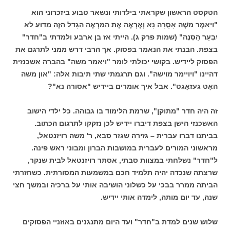
הטקסט הראשון שקראתי בילדותי ונשאר טבוע ביזכרוני הוא
"וַיאמֶר משֶׁה אָסֻרָה נָּא וְאֶרְאֶה אֶת הַמַּרְאֶה הַגָּדל הַזֶּה מַדּוּעַ לא
יִבְעַר הַסְּנֶה" (שמות פרק ג). הייתי אז בן ארבע ולמדתי ב"חדר"
בצפת. הבנתי את הנאמר בפסוק. אך הרבי דרש ממני לתרגם את
הפסוק ליידיש. בקושי יכולתי לומר "ויאמר משה" בהברה אשכנזית
דהיינו "ויויימר מוישה". וגם תרגמתי שתי תיבות אלה: "און משה
האָט געזאָגט". אבל איך אומרים ביידיש "אסורה נא"?
זה היה חדר "מתוקן", שרמת הלימוד בו גבוהה. כל ילדי הישוב
האשכנזי הישן בצפת דיברו יידיש לכן נזקקו לתרגום הכתוב.
בביתנו דברו עברית – גזירה שגזר סבא, ר' משה רויזנטאל,
מראשוני המורים לעברית במושבות הברון ומבוני ראש פינה.
ל"חדר" נשלחתי במצוות סבתי, אסתר רויזנטאל לבית שנקר,
שרצתה שנכדה יהיה תלמיד חכם במשמעות המסורתית. כשחזרתי
הביתה ממרר בבכי על כשלוני הושיבה אותי על ברכיה ובמשך חצי
שנה, עד יום מותה, לימדה אותי יידיש.
שלוש שנים למדת ב"חדר" ועד היום מתנגנים באוזניי הפסוקים