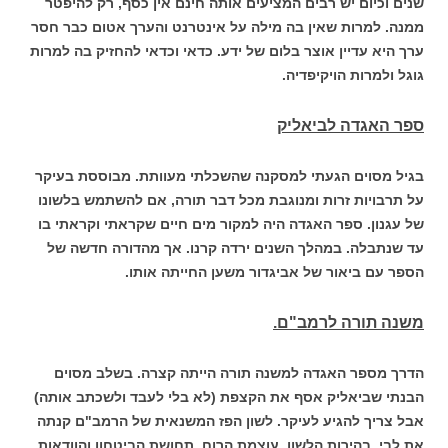
שנים וכיום יש רבים המציעים אותה חינם אין כסף, רק להיפטר
ממנה. למרות שאין בה מילה על אינטרנט והערך אטום כבר חסר
ערך היא עדיין אוצר בלום של ידע. כדאי וכדאי להחזיק בה למרות
גוגל ולמרות הויקיפדיה.
ספר האגדה לביאליק
בגיל מסוים הגעתי למסקנה שהשכלתי מעוותת. מבוססת בעיקר
על תרבויות זרות ומנוגבת מכל דבר תורה, אם להשתמש בלשונו
של עגנון. ספר האגדה היה למקור מים חיים שקראתי וקראתי בו
עד שנתבלה. במהלך השנים ירדה קרנו. אך מהדורה חדשה של
הספר עם ביאור של אביגדור משען החייתה אותו.
משנה תורה לרמב"ם.
הדרך מספר האגדה למשנה תורה הייתה קצרה. בשלב מסוים
הבנתי שביאליק אסף את הקצפת (לא בלי לעבד ולשכתב אותה)
אבל צריך להגיע לעיקר. לשון הפז המשנאית של הרמב"ם קנתה
את לבי. בהירות הלשון, עוצמת הרוח, תחושת הביטחון והוודאות