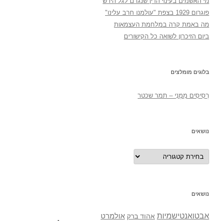
מי האשמים בעינוי הדין שנגרם לגל הירש
פוגרום 1929 בצפת "עולמנו חרב עלינו"
מה באמת קרה במלחמת העצמאות
ביום הזיכרון לשואה כל הקישורים
בלוגים מומלצים
רְסִיסִים מִמֶנִי – תמר שכטר
נושאים
נושאים
נושאים
אבטואנטישמיות
אולמרט
אהוד ברק