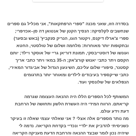
בסדרה הזו, שאני מכנה "ספרי הרפתקאות", אני מכליל גם ספרים
שנחשבים לקלסיקה: הנסיך הקטן של אנטואן דה סן–אכזיפרי;
ספרי צ'ארלז דיקנס, ויקטור הוגו, הנריק סנקביץ' (באש ובסער)
ובתקופות יותר מאוחרות: מלחמה ושלום של טולסטוי, החטא
ועונשו של דוסטייבסקי, תמונת דוריאן גריי של אוסקר ויילד; יותם
הקסם ויתר כתבי יאנוש קורצ'אק; ה-35 במאי ויתר כתבי אריך
קסטנר, סיפורי שלום עליכם, השיגעון הגדול של אביגדור המאירי,
כתבי שייקספיר בעיבודים לילדים ומאוחר יותר בתרגומים
הנפלאים של שלונסקי ועוד.
המשותף לכל הספרים הללו היה ההנאה העצומה שגרמה
קריאתם. הרווח המידי היה העשרת הלשון ותחושה של הרחבת
דעת וידע עולם.
מה נותר מספרים אלה אצלי ? אני שאלתי עצמי שאלה זו בעיקר
כשניסיתי להדביק את ילדיי ונכדיי בקדחת הקריאה. נדמה לי
שיהיה נכון לומר שבצד ההנאה והרחבת הדעת מעניקה הקריאה