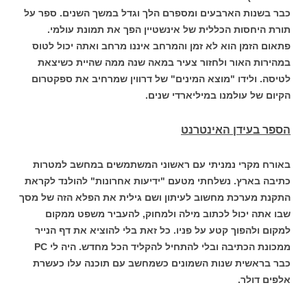
כבר בשנות הארבעים ומספרם הלך וגדל במשך השנים. ספר על
תורת היחסות הכללית של אינשטיין הפך את תמונת עולמי.
פתאום הזמן הוא לא זמן והמרחב איננו מרחב ואתה יכול לטוס
במהירות האור ולחזור צעיר במאה שנה ממה שהיית כשיצאת
לטיסה. ולידו "מוצא המינים" של דרווין שמרחיב את ספקטרום
הקיום של עולמנו במיליארדי שנים.
הספר בעידן האינטרנט
באורח מקרי נמניתי עם ראשוני המשתמשים במחשב למטרות
כתיבה בארץ. נשלחתי מטעם "ידיעות אחרונות" להולנד לקראת
התקנת מערכת מחשוב לעיתון ושם גילית את הפלא הזה של מסך
שבו אתה יכול לכתוב מילה ולמחוק, להעביר משפט ממקום
למקום ולהפוך קטע על פניו. כל זאת בלי להוציא את דף הנייר
ממכונת הכתיבה ובלי להתחיל להקליד הכל מחדש. היה לי PC
כבר בראשית שנות השמונים כשמחשב עם תוכנה עלו כעשרת
אלפים דולר.