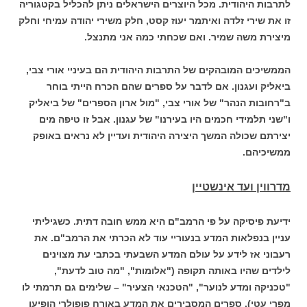
לתרבות היהודית. מכל היוצרים הישראלים ניתן להכליל בקטגוריה
זו את שירי זלדה ואיתמר יעוז קסט, חלק משירי יהודה עמיחי וחלק
מיצירת משה שמיר. ואם שכחתי כמה אני מתנצל.
הממשיכים המובהקים של התרבות היהודית הם בעיניי אורי צבי,
ביאליק ועגנון. אם לדבר על ספרים שהם הכרח הייתי בוחר
ב"רחובות הנהר" של אורי צבי, "מול ארון הספרים" של ביאליק
ו"שני תלמידי חכמים היו בעירנו" של עגנון. אבל זו טיפה מים
יצירתם שכולה המשך היצירה היהודית ועדיין לא נראים באופק
ממשיכיהם.
מדרווין ועד אינשטיין
ידיעת פיסיקה על פי הרמב"ם היא ממש חובה דתית. כשגיליתי
עניין בנפלאות המדע בנעוריי עוד לא הכרתי את הרמב"ם. את
רעבוני אז לידע על עולם המדע השבעתי בכתבי עת מצוינים
לילדים שהיו באותה תקופה ("אלומות", "מה טוב לדעת",
"טכניקה ומדע לנוער", "הטכנאי הצעיר" – שלימים גם תרמתי לו
מפרי עטי). ספרים המסבירים את המדע באורח פופולרי הופיעו