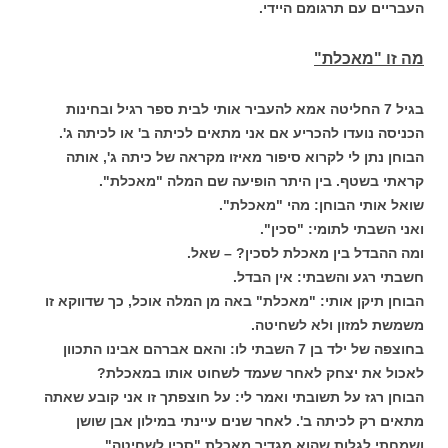
העבריים עם תרגומם היידי.
מה זו "מאכלת"
בגיל 7 החליטה אמא להעביר אותי לבית ספר רגיל ובחינות
הכניסה נועדו להכריע אם אני מתאים לכיתה ב' או לכיתה ג'.
הבוחן נתן לי לקרוא סיפור מאיזו מקראה של כיתה ג', אותה
קראתי בשטף. בין היתר הופיעה שם המלה "מאכלת".
שואל אותי הבוחן: מהי "מאכלת".
ואני השבתי לתומי: "סכין".
ומה ההבדל בין מאכלת לסכין? – שאל.
חשבתי רגע והשבתי: אין הבדל.
הבוחן תיקן אותי: "מאכלת" באה מן המלה אוכל, כך שדווקא זו
משמשת למזון ולא לשחיטה.
בחוצפה של ילד בן 7 השבתי לו: והאם אברהם אבינו התכוון
לאכול את יצחק לאחר שעמד לשחוט אותו במאכלת?
הבוחן רגז על תשובתי ואמר לי: על חוצפתך זו אני קובע שאתה
מתאים רק לכיתה ב'.
לאחר שנים עיינתי במילון אבן שושן
ושמחתי לגלות שהוא מגדיר מאכלת "סכין לשחיטה".