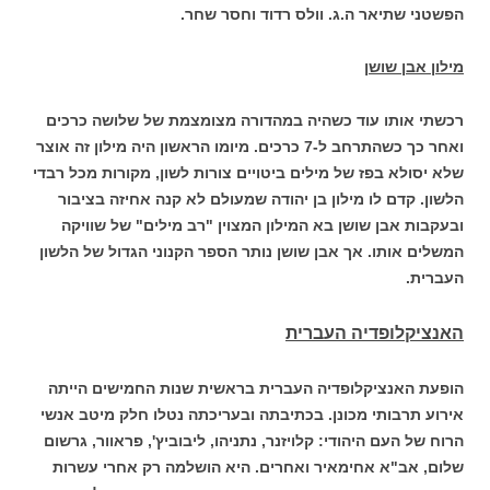
הפשטני שתיאר ה.ג. וולס רדוד וחסר שחר.
מילון אבן שושן
רכשתי אותו עוד כשהיה במהדורה מצומצמת של שלושה כרכים
ואחר כך כשהתרחב ל-7 כרכים. מיומו הראשון היה מילון זה אוצר
שלא יסולא בפז של מילים ביטויים צורות לשון, מקורות מכל רבדי
הלשון. קדם לו מילון בן יהודה שמעולם לא קנה אחיזה בציבור
ובעקבות אבן שושן בא המילון המצוין "רב מילים" של שוויקה
המשלים אותו. אך אבן שושן נותר הספר הקנוני הגדול של הלשון
העברית.
האנציקלופדיה העברית
הופעת האנציקלופדיה העברית בראשית שנות החמישים הייתה
אירוע תרבותי מכונן. בכתיבתה ובעריכתה נטלו חלק מיטב אנשי
הרוח של העם היהודי: קלויזנר, נתניהו, ליבוביץ', פראוור, גרשום
שלום, אב"א אחימאיר ואחרים. היא הושלמה רק אחרי עשרות