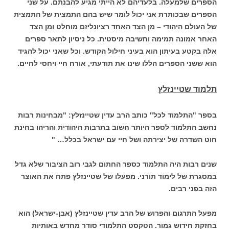
הספרים שלמעלה. בלעדיהם לא הייתי מגיע להבנתם. על שני
הספרים שבכותרת אני יכול לומר שיש בהם התמצית של התמצית
של העולם היהודי – מן הצד האחד רציונליזם מוחלט ומן הצד
האחר אמונה תמימה וחשיבה מיסטית. כל ניסיון לתאר ספרים
אלה בקטע בעיתון הוא בעיני חילול הקודש. וכל שאני יכול להגיד
הוא ששני הספרים הללו שינו את תודעתי, אורח חיי ויחסי לחיים.
תלמוד שטיינזלץ
בספר "התלמוד לכל" כותב הרב עדין שטיינזלץ: "מבחינות רבות
נחשב התלמוד לספר היותר חשוב בתרבות היהודית והריהו בחינת
חוט השדרה של יצירתה ושל חיי עם ישראל בכלל… "
שנים רבות היה התלמוד כספר החתום לגבי רוב הציבור שלא גדל
במסגרת של לימוד תורני. מפעלו של שטיינזלץ פתח את האוצר
הזה בפני רבים.
מפעל התרגום והפרוש של הרב עדין שטיינזלץ (אבן-ישראל) הוא
בחזקת חידוש גמור. הטקסט התלמודי סודר מחדש באותיות