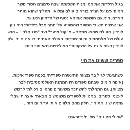
בגיל הילדות את המיומנות הקסומה שבה סימנים חסרי פשר
המופיעים על הנייר בוראים עולם ומלואו. תהליך שהוא מותר
האדם. היא גם חושפת את האינסוף של הדמיון האנושי.
אני אישית חש כי הסופר שהשפיע עלי יותר מכל בילדותי היה ג'ק
לונדון. העולם שהוא מתאר – מ"קול מיער" ועד "פנג הלבן" – הוא
עולם של מלחמת קיום והישרדות. העולם האמיתי בו אנו חיים. ג'ק
לונדון השפיע גם על השקפותיי הפוליטיות מאז ועד היום.
ספרים ששינו את חיי
כשהגעתי לגיל בר מצווה התעשרה ספרייתי בכמה ספרי איכות.
[איפה הימים שבהם ספרים היו המתנה האולטימטיבית לבר
מצווה]. גם התחלתי להשתכר משעורים פרטיים ויכולתי לרכוש
לעצמי ספרים. בחנויות לספרים משומשים מצאתי אוצרות שבלי
גוזמה שינו את חיי. חלק מהם מלווים אותי עד היום הזה..
"גדולי ההוגים" של ויל דיוראנט