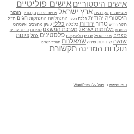
אישים פוליטיים
אישים היסטוריים
ארץ ישראל
אקדמיה
בן גוריון
הומור
אנטישמיות
ארצות הברית
היסטוריה יהודית
חגים
התנתקות
התנחלויות
חז"ל
הלכה
הספר
יהדות
כללי
טרור
לשון
כלכלה
מחשבים ואינטרנט
חינוך
חרדים
מלחמות ישראל
מערכת המשפט
ספרות
מחתרות
ספרות עברית
פלסטינים
ציונות
ספרים
צהל
ערביי ישראל
פוליטיקאים
ערבים
שואה
שמאלנות
שחיתות
שירה
תהליך השלום
תקשורת
תולדות המדינה
תנאי שימוש
פועל על WordPress