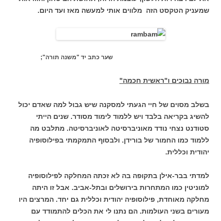
שמעניק הטקסט הזה מלווים אותי למעשה מאז ועד היום.
שער כתב יד "משנה תורה";
מורה נבוכים ו"ראשית חכמה"
בשלב מסוים של חיי הגעתי למסקנה שיש גבול למה שאדם יכול
להשיג בקריאה בלבד ויש ללמוד לימוד מסודר. שנים הייתי
סטודנט נצחי נודד מאוניברסיטה לאוניברסיטה. מתלבט מה
ללמוד כמו החמור של בורידן. ולבסוף התמקמתי בפילוסופיה
יהודית וכללית.
למדתי בבר-אילן בתקופה בה לא זכתה המחלקה לפילוסופיה
למוניטין כמו המתחרות בירושלים ובתל-אביב. אבל זו היתה
מחלקה מאוחדת, פילוסופיה יהודית וכללית גם יחד. המרצים היו
מעורים בשני העולמות. הם נתנו לי את הכלים להתמודד עם