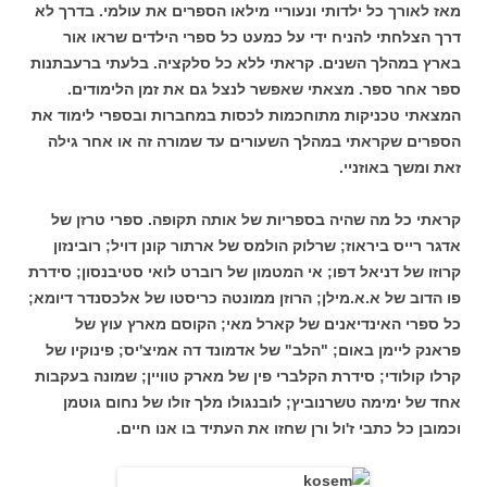
מאז לאורך כל ילדותי ונעוריי מילאו הספרים את עולמי.
בדרך לא
דרך הצלחתי להניח ידי על כמעט כל ספרי הילדים שראו אור
בארץ במהלך השנים. קראתי ללא כל סלקציה. בלעתי ברעבתנות
ספר אחר ספר. מצאתי שאפשר לנצל גם את זמן הלימודים.
המצאתי טכניקות מתוחכמות לכסות במחברות ובספרי לימוד את
הספרים שקראתי במהלך השעורים עד שמורה זה או אחר גילה
זאת ומשך באוזניי.
קראתי כל מה שהיה בספריות של אותה תקופה. ספרי טרזן של
אדגר רייס ביראוז; שרלוק הולמס של ארתור קונן דויל; רובינזון
קרוזו של דניאל דפו; אי המטמון של רוברט לואי סטיבנסון; סידרת
פו הדוב של א.א.מילן; הרוזן ממונטה כריסטו של אלכסנדר דיומא;
כל ספרי האינדיאנים של קארל מאי; הקוסם מארץ עוץ של
פראנק ליימן באום; "הלב" של אדמונד דה אמיצ'יס; פינוקיו של
קרלו קולודי; סידרת הקלברי פין של מארק טוויין; שמונה בעקבות
אחד של ימימה טשרנוביץ; לובנגולו מלך זולו של נחום גוטמן
וכמובן כל כתבי ז'ול ורן שחזו את העתיד בו אנו חיים.