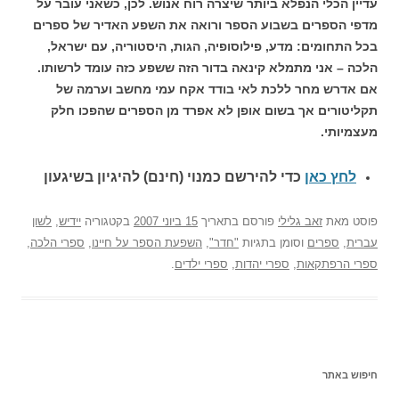
עדיין הכלי הנפלא ביותר שיצרה רוח אנוש. לכן, כשאני עובר על
מדפי הספרים בשבוע הספר ורואה את השפע האדיר של ספרים
בכל התחומים: מדע, פילוסופיה, הגות, היסטוריה, עם ישראל,
הלכה – אני מתמלא קינאה בדור הזה ששפע כזה עומד לרשותו.
אם אדרש מחר ללכת לאי בודד אקח עמי מחשב וערמה של
תקליטורים אך בשום אופן לא אפרד מן הספרים שהפכו חלק
מעצמיותי.
לחץ כאן
כדי להירשם כ
מנוי (חינם) להיגיון בשיגעון
פוסט
מאת
זאב גלילי
פורסם בתאריך
15 ביוני 2007
בקטגוריה
יידיש
,
לשון
עברית
,
ספרים
וסומן בתגיות
"חדר"
,
השפעת הספר על חיינו
,
ספרי הלכה
,
ספרי הרפתקאות
,
ספרי יהדות
,
ספרי ילדים
.
חיפוש באתר