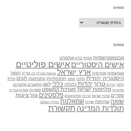
נושאים
נושאים
נושאים
אבטואנטישמיות
אולמרט
אהוד ברק
אישים פוליטיים
אישים היסטוריים
ארץ ישראל
אקדמיה
בן גוריון
הומור
אנטישמיות
ארצות הברית
היסטוריה יהודית
חגים
התנתקות
התנחלויות
חז"ל
הלכה
הספר
יהדות
כללי
טרור
לשון
כלכלה
מחשבים ואינטרנט
חינוך
חרדים
מלחמות ישראל
מערכת המשפט
ספרות
מחתרות
ספרות עברית
פלסטינים
ציונות
ספרים
צהל
ערביי ישראל
פוליטיקאים
ערבים
שואה
שמאלנות
שחיתות
שירה
תהליך השלום
תקשורת
תולדות המדינה