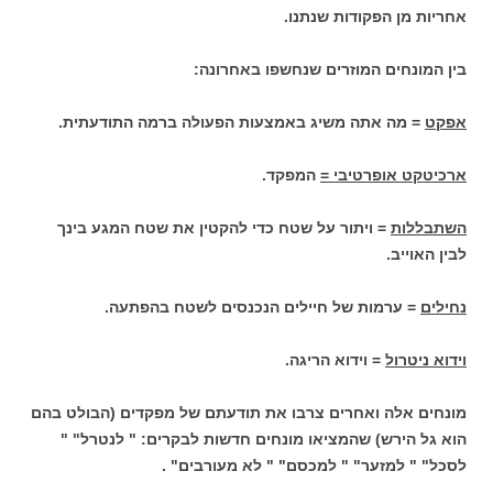
אחריות מן הפקודות שנתנו.
בין המונחים המוזרים שנחשפו באחרונה:
אפקט
= מה אתה משיג באמצעות הפעולה ברמה התודעתית.
ארכיטקט אופרטיבי =
המפקד.
השתבללות
= ויתור על שטח כדי להקטין את שטח המגע בינך
לבין האוייב.
נחילים
= ערמות של חיילים הנכנסים לשטח בהפתעה.
וידוא ניטרול
= וידוא הריגה.
מונחים אלה ואחרים צרבו את תודעתם של מפקדים (הבולט בהם
הוא גל הירש) שהמציאו מונחים חדשות לבקרים: " לנטרל" "
לסכל" " למזער" " למכסם" " לא מעורבים" .