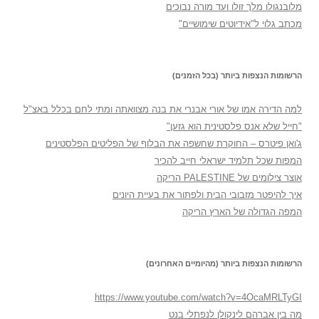
מלובנגולו מלך זולו ועד מורה נבוכים
מכתב גלוי ל"אידיוטים שימושיים"
הרשומות הנצפות ביותר (בכל הזמנים)
למה הדירה אמו של אורי אבנרי את בנה מצוואתה ומתי לחם בכלל באצ"ל
"חייל שלא אנס פלסטינית הוא גזען"
ג'ואן פיטרס – החוקרת שחשפה את הבלוף של הפליטים הפלסטינים
המפות שכל תלמיד ישראלי חייב להכיר
אוצר צילומים של PALESTINE הריקה
איך להיפטר מזבובי הבית ולפתור את בעיית היונים
המפה הגדולה של הארץ הריקה
הרשומות הנצפות ביותר (מהיומיים האחרונים)
https://www.youtube.com/watch?v=4OcaMRLTyGI
מה בין אברהם לינקולן לנפתלי בנט