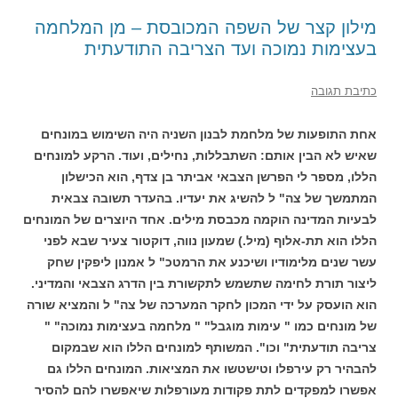
מילון קצר של השפה המכובסת – מן המלחמה
בעצימות נמוכה ועד הצריבה התודעתית
כתיבת תגובה
אחת התופעות של מלחמת לבנון השניה היה השימוש במונחים
שאיש לא הבין אותם: השתבללות, נחילים, ועוד. הרקע למונחים
הללו, מספר לי הפרשן הצבאי אביתר בן צדף, הוא הכישלון
המתמשך של צה" ל להשיג את יעדיו. בהעדר תשובה צבאית
לבעיות המדינה הוקמה מכבסת מילים. אחד היוצרים של המונחים
הללו הוא תת-אלוף (מיל.) שמעון נווה, דוקטור צעיר שבא לפני
עשר שנים מלימודיו ושיכנע את הרמטכ" ל אמנון ליפקין שחק
ליצור תורת לחימה שתשמש לתקשורת בין הדרג הצבאי והמדיני.
הוא הועסק על ידי המכון לחקר המערכה של צה" ל והמציא שורה
של מונחים כמו " עימות מוגבל" " מלחמה בעצימות נמוכה" "
צריבה תודעתית" וכו". המשותף למונחים הללו הוא שבמקום
להבהיר רק עירפלו וטישטשו את המציאות. המונחים הללו גם
אפשרו למפקדים לתת פקודות מעורפלות שיאפשרו להם להסיר