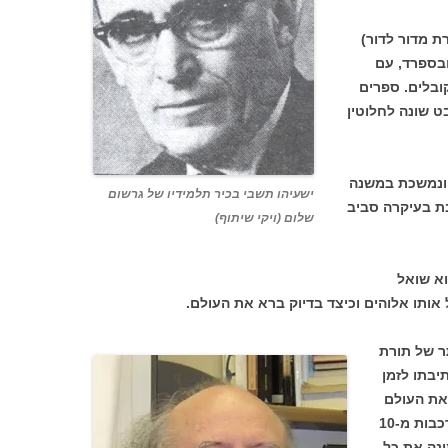
 מדור לדור)
1 בפרובאנס ובספרד, עם
ובלים. ספרים
 שונה לחלוטין
ונמשכת במשנה
ישעיהו תשבי בכיר תלמידיו של גרשום
בת בעיקרה סביב
שלום (ויקי שיתוף)
א שואל
אותו אלוהים וכיצד בדיוק ברא את העולם.
ר של תורת
יבתו לזמן
את העולם
על ידי שלושים ושתים נתיבות פלאות המורכבות מ-10
א מונה את כל