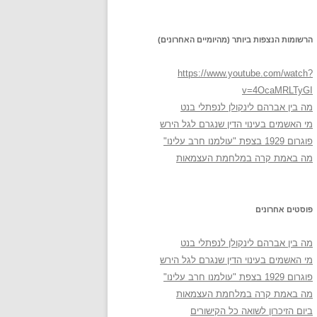
הרשומות הנצפות ביותר (מהיומיים האחרונים)
https://www.youtube.com/watch?
v=4OcaMRLTyGI
מה בין אברהם לינקולן לנפתלי בנט
מי האשמים בעינוי הדין שנגרם לגל הירש
פוגרום 1929 בצפת "עולמנו חרב עלינו"
מה באמת קרה במלחמת העצמאות
פוסטים אחרונים
מה בין אברהם לינקולן לנפתלי בנט
מי האשמים בעינוי הדין שנגרם לגל הירש
פוגרום 1929 בצפת "עולמנו חרב עלינו"
מה באמת קרה במלחמת העצמאות
ביום הזיכרון לשואה כל הקישורים