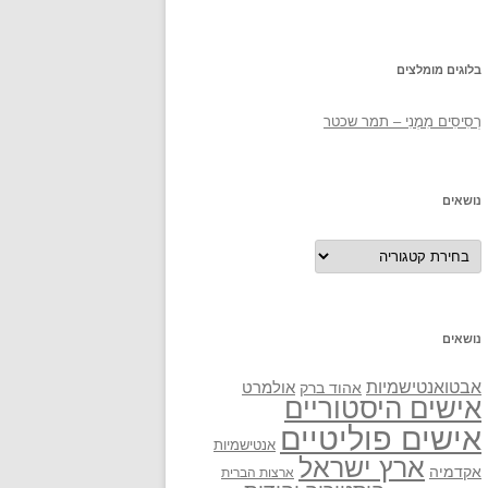
בלוגים מומלצים
רְסִיסִים מִמֶנִי – תמר שכטר
נושאים
נושאים
נושאים
אבטואנטישמיות
אולמרט
אהוד ברק
אישים היסטוריים
אישים פוליטיים
אנטישמיות
ארץ ישראל
אקדמיה
ארצות הברית