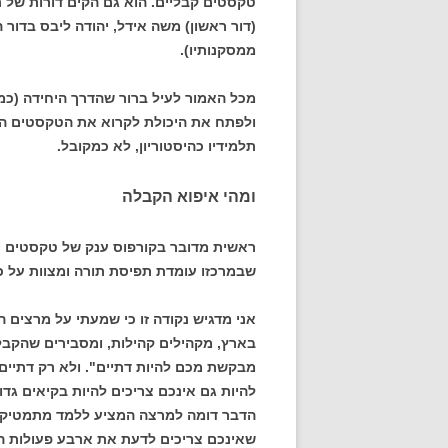
טקסטים קבליים. הוא גם הקים דורות של תל
(דור ראשון) משה אידל, יהודה ליבס בדור 
ממסקנותיו).
מכל האמור לעיל ברור שהדרך היחידה (כ
ולפתח את היכולת לקרוא את הטקסטים הקב
תלמידיו כהיסטוריון, לא כמקובל.
ומהי איפוא הקבלה
ראשית מדובר בקורפוס ענק של טקסטים יהו
שבמרכזו עומדת תפיסת תורה ומצוות על 
אני מדגיש נקודה זו כי שמעתי על מרצים 
בארץ, מקהילים קהילות, ומסבירים שהקבל
מבקשת מכם להיות דתיים". ולא רק דתיים 
להיות גם אינכם צריכים להיות בקיאים גדו
הדבר דומה למרצה המציע ללמד מתמטיקה 
שאינכם צריכים לדעת את ארבע פעולות ה