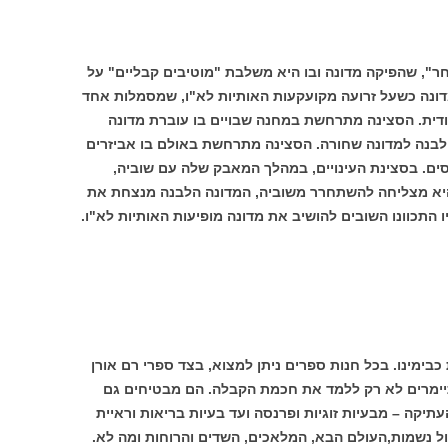
ר", שהפיקה מדונה ובו היא משלבת "מוטיבים קבליים" על
מדונה כשעל זרועה מקועקעות האותיות לא"ו, שמסמלות אחד
דית. הסצינה מתרחשת במחנה שבויים בו עוברת מדונה
ה לבנה למדונה שחורה. הסצינה מתרחשת באולם בו אביזרים
רסים. בסצינת העינויים, במהלך המאבק שלה עם שוביה,
 היא מצליחה להשתחרר משוביה, המדונה הלבנה מנצחת את
תכוונו השובים להושיב את מדונה מופיעות האותיות לא"ו.
בימינו. בכל חנות ספרים ניתן למצוא, בצד ספרי רם אורן
תיימרים לא רק ללמד את חכמת הקבלה. הם מבטיחים גם
יקה – מבעיות זוגיות ופרנסה ועד בעיות בריאות וראיית
ול נשמות,העולם הבא, המלאכים, השדים והרוחות ומה לא.