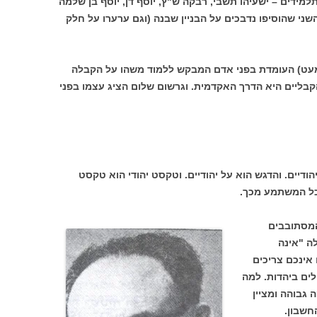
מידים – ישעיהו תשבי, רבקה ש"ץ, יוסף דן, יוסף בן שלמה
השני שהוסיפו נדבכים על הבניין שבנה (וגם ערערו על חלק
מעט) העומדת בפני אדם המבקש ללמוד משהו על הקבלה
ליים היא הדרך האקדמית. וגרשום שלום הציג עצמו בפני
דיים. והדגש הוא על יהודיים. וטקסט יהודי הוא טקסט
כל המשתמע מכך.
המסתובבים
ה "אינה
אינכם צריכים
לים ביהדות. למה
גבוהה ומציין
חשבון.