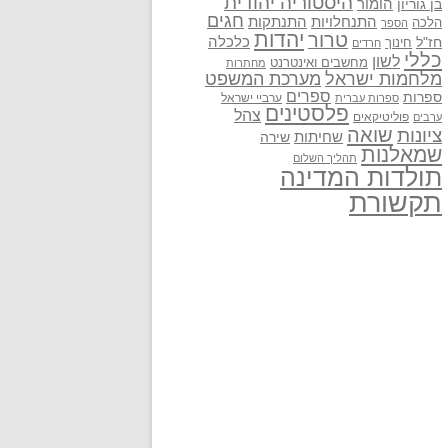
היסטוריה יהודית
בן גוריון
הומור
חגים
התנתקות
התנחלויות
הלכה
הספר
יהדות
טרור
חז"ל
כלכלה
חינוך
חרדים
כללי
לשון
מחשבים ואינטרנט
מחתרות
מלחמות ישראל
מערכת המשפט
ספרים
ספרות
ערביי ישראל
ספרות עברית
פלסטינים
צהל
פוליטיקאים
ערבים
שואה
ציונות
שחיתות
שירה
שמאלנות
תהליך השלום
תולדות המדינה
תקשורת