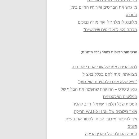
מי גרש את הבריטים ואיך היו החיים בימי
המנדט
מלובנגולו מלך זולו ועד מורה נבוכים
מכתב גלוי ל"אידיוטים שימושיים"
הרשומות הנצפות ביותר (בכל הזמנים)
למה הדירה אמו של אורי אבנרי את בנה
מצוואתה ומתי לחם בכלל באצ"ל
"חייל שלא אנס פלסטינית הוא גזען"
ג'ואן פיטרס – החוקרת שחשפה את הבלוף של
הפליטים הפלסטינים
המפות שכל תלמיד ישראלי חייב להכיר
אוצר צילומים של PALESTINE הריקה
איך להיפטר מזבובי הבית ולפתור את בעיית
היונים
המפה הגדולה של הארץ הריקה