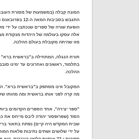
המונח קבלה (במשמעות של מסורת העוברת
התגבש בסביבות המאה ה-2
הופעת שורה של ספרים שנכתבו על ידי מק
אלה עסקו בעולמה של היהדות מנקודת מבט
מזו שהיתה מקובלת בעולם ההלכה.
תורת הנגלה, המתחילה ב"בראשית ברא" 
בתלמוד, ראשונים ואחרונים עד ימינו סוב
ההלכה.
המקובל אינו מסתפק ב"בראשית ברא". הו
מה קרה לפני אותו בראשית ומה מהותו של 
"ספר יצירה", אחד הספרים הקדומים ביות
הסוד (שפרופסור יהודה ליבס מייחס את כת
שבית המקדש היה קיים) נפתח בתאור ברי
ספירות ו-22 אותיות הלשון העברית. הו