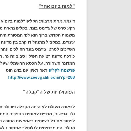
"למות ביום אחר"
דוגמא אחת מרבות: הקליפ "למות ביום אח
רקע סרט של ג'יימס בונד. בקליפ נראית 
משמות הקדוש ברוך הוא לפי המסורת היהו
עינויים. במקביל מתנהל דו קרב בין מדונ
השייכים לסרטי ג'יימס בונד ההולכים ונה
כורכת מדונה רצועת תפילין סביב זרועה.
המדונה השחורה. על הכסא החשמלי שעליו ה
פרשנות לקליפ
ראה ראיון עם בועז הוס
http://www.zeevgalili.com/?p=288
הפופולריות של ה"קבלה"
לכאורה מעולם לא היתה הקבלה פופולרית כ
וג'ון גרישום, מדפים עמוסים בספרים המ
לפתור את כל בעיותינו באמצעות התורה העת
הנולד. הם מבטיחים לגלותלך אתסוד גילג