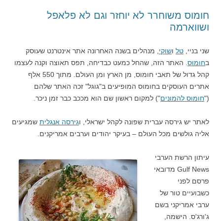
חומוס משוחרר לא יוחזר וגם לא פלאפל
ושווארמה
שני בניי,
טל
ו
שוקי
, מנהלים בשנה האחרונה אתר אינטרנט שעוסק
ב
חומוס
. האתר הזה, שהחל כמעט כבדיחה, תפס תאוצה וקנה לעצמו
קהל גדול של תאבי חומוס, מן הארץ ומן העולם. מתוך 550 אלף
אתרים העוסקים בחומוס המופיעים ב"גוגל" זכה האתר שלהם
("
חומוס להמונים
") למקום ראשון שם הוא מככב כבר זמן ניכר.
לאתר יש גירסה עברית שפונה לקהל ישראלי, ו
גירסה אנגלית
שמגיעים
אליה גולשים מכל העולם – בעיקר יהודים וערבים אמריקנים.
עיתון הרשת הערבי
Gulf News מדובאי
פרסם לפני
כשבועיים טור של
ערבי אמריקני בשם
ג'ורג'ס. הישמה,