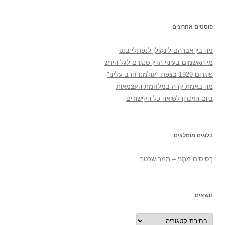
פוסטים אחרונים
מה בין אברהם לינקולן לנפתלי בנט
מי האשמים בעינוי הדין שנגרם לגל הירש
פוגרום 1929 בצפת "עולמנו חרב עלינו"
מה באמת קרה במלחמת העצמאות
ביום הזיכרון לשואה כל הקישורים
בלוגים מומלצים
רְסִיסִים מִמֶנִי – תמר שכטר
נושאים
נושאים