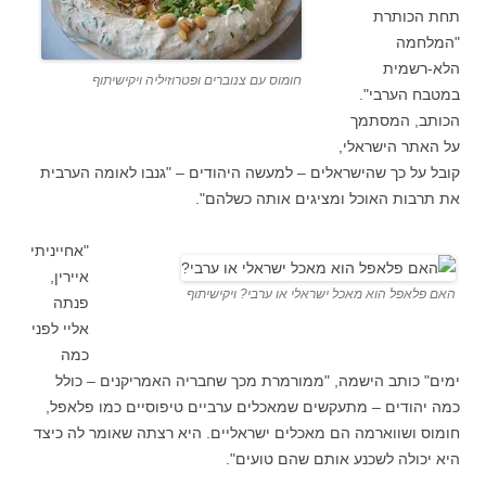
תחת הכותרת
"המלחמה
הלא-רשמית
חומוס עם צנוברים ופטרוזיליה ויקישיתוף
במטבח הערבי".
הכותב, המסתמך
על האתר הישראלי,
קובל על כך שהישראלים – למעשה היהודים – "גנבו לאומה הערבית
את תרבות האוכל ומציגים אותה כשלהם".
"אחייניתי
איירין,
האם פלאפל הוא מאכל ישראלי או ערבי? ויקישיתוף
פנתה
אליי לפני
כמה
ימים" כותב הישמה, "ממורמרת מכך שחבריה האמריקנים – כולל
כמה יהודים – מתעקשים שמאכלים ערביים טיפוסיים כמו פלאפל,
חומוס ושווארמה הם מאכלים ישראליים. היא רצתה שאומר לה כיצד
היא יכולה לשכנע אותם שהם טועים".