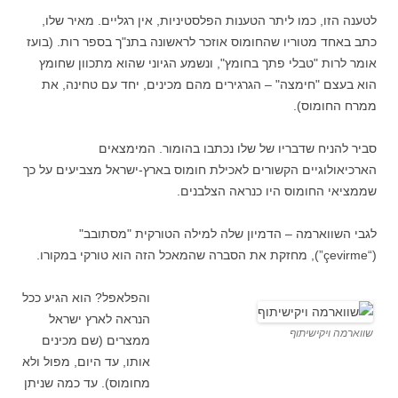
לטענה הזו, כמו ליתר הטענות הפלסטיניות, אין רגליים. מאיר שלו,
כתב באחד מטוריו שהחומוס אוזכר לראשונה בתנ"ך בספר רות. (בועז
אומר לרות "טבלי פתך בחומץ", ונשמע הגיוני שהוא מתכוון שחומץ
הוא בעצם "חימצה" – הגרגירים מהם מכינים, יחד עם טחינה, את
ממרח החומוס).
סביר להניח שדבריו של שלו נכתבו בהומור. המימצאים
הארכיאולוגיים הקשורים לאכילת חומוס בארץ-ישראל מצביעים על כך
שממציאי החומוס היו כנראה הצלבנים.
לגבי השווארמה – הדמיון שלה למילה הטורקית "מסתובב"
(“çevirme”), מחזקת את הסברה שהמאכל הזה הוא טורקי במקורו.
והפלאפל? הוא הגיע ככל
הנראה לארץ ישראל
שווארמה ויקישיתוף
ממצרים (שם מכינים
אותו, עד היום, מפול ולא
מחומוס). עד כמה שניתן