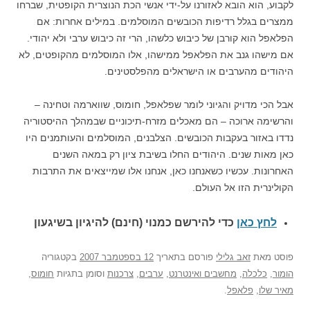
לקבוע, הוא הובא לאזורנו על-ידי אנשי הכת הנוצרית הקופטית, שברחו
ממצרים בגלל רדיפות הכובשים המוסלמים. במילים אחרות: אם
הפלאפל הוא קורבן של כיבוש כלשהו, הרי זה כיבוש ערבי ולא יהודי.
אם מישהו גנב את הפלאפל ממישהו, אלו המוסלמים מהקופטים, לא
היהודים מהערבים או הישראלים מהפלסטינים.
אבל הכי מדויק והגיוני לומר שפלאפל, חומוס, שווארמה וטחינה –
והרשימה ארוכה – הם מאכלים מזרח-תיכוניים שבמהלך ההיסטוריה
נדדו באזור בעקבות הכובשים. הצלבנים, המוסלמים והעותמנים היו
כאן מאות שנים. היהודים החלו בשיבת ציון רק במאה השנים
האחרונות. עכשיו כשאנחנו כאן, אנחנו אלו שמייצאים את התרבות
הקולינרית הזו אל העולם.
לחץ כאן
כדי להירשם כ
מנוי (חינם) להיגיון בשיגעון
פוסט
מאת
זאב גלילי
פורסם בתאריך
12 בספטמבר 2007
בקטגוריה
הומור
,
כלכלה
,
מחשבים ואינטרנט
,
ערבים
,
צרכנות
וסומן בתגיות
חומוס
,
מאיר שלו
,
פלאפל
.