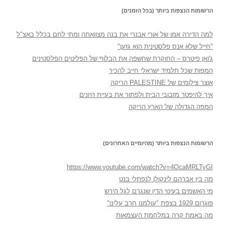
הרשומות הנצפות ביותר (בכל הזמנים)
למה הדירה אמו של אורי אבנרי את בנה מצוואתה ומתי לחם בכלל באצ"ל
"חייל שלא אנס פלסטינית הוא גזען"
ג'ואן פיטרס – החוקרת שחשפה את הבלוף של הפליטים הפלסטינים
המפות שכל תלמיד ישראלי חייב להכיר
אוצר צילומים של PALESTINE הריקה
איך להיפטר מזבובי הבית ולפתור את בעיית היונים
המפה הגדולה של הארץ הריקה
הרשומות הנצפות ביותר (מהיומיים האחרונים)
https://www.youtube.com/watch?v=4OcaMRLTyGI
מה בין אברהם לינקולן לנפתלי בנט
מי האשמים בעינוי הדין שנגרם לגל הירש
פוגרום 1929 בצפת "עולמנו חרב עלינו"
מה באמת קרה במלחמת העצמאות