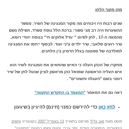
מהו מקור הלחן
שנים רבות היו ויכוחים מה מקור המנגינה של השיר. מספר
ההשערות היה רב מני ספור: ברכת הלל נוסח ספרד, תפילת גשם
מהמאה ה-17 , לחן לפיוט " יגדל אלוקים חי" בנוסח יהודי רומא,
שיר רועים סלאבי, שיר ילדים צ'כי ועוד. לבסוף ייחסו את המנגינה
למולדבה של סמטנה בגלל הדמיון בין הלחנים.
מחקרו של הכהן העלה כי האיש שהתאים את המנגינה לשיר הוא
איש העליה הראשונה שמואל כהן מראשון לציון שנטל לחן של שיר
רומני בשם "העגלה והשוורים" .
ראה גם את המאמר
"המעמד בו התקדש התקווה"
לחץ כאן
כדי להירשם כ
מנוי (חינם) להיגיון בשיגעון
פוסט
מאת
זאב גלילי
פורסם בתאריך
13 באפריל 2007
בקטגוריה
אישים
היסטוריים
,
היסטוריה יהודית
,
זמר עברי
,
ציונות
וסומן בתגיות
"תחזקנה"
,