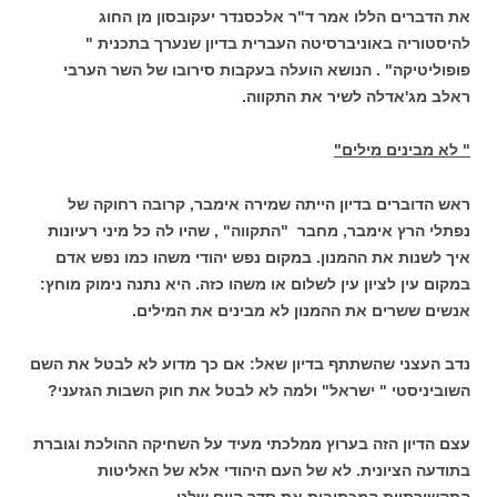
את הדברים הללו אמר ד"ר אלכסנדר יעקובסון מן החוג
להיסטוריה באוניברסיטה העברית בדיון שנערך בתכנית "
פופוליטיקה" . הנושא הועלה בעקבות סירובו של השר הערבי
ראלב מג'אדלה לשיר את התקווה.
" לא מבינים מילים"
ראש הדוברים בדיון הייתה שמירה אימבר, קרובה רחוקה של
נפתלי הרץ אימבר, מחבר "התקווה" , שהיו לה כל מיני רעיונות
איך לשנות את ההמנון. במקום נפש יהודי משהו כמו נפש אדם
במקום עין לציון עין לשלום או משהו כזה. היא נתנה נימוק מוחץ:
אנשים ששרים את ההמנון לא מבינים את המילים.
נדב העצני שהשתתף בדיון שאל: אם כך מדוע לא לבטל את השם
השוביניסטי " ישראל" ולמה לא לבטל את חוק השבות הגזעני?
עצם הדיון הזה בערוץ ממלכתי מעיד על השחיקה ההולכת וגוברת
בתודעה הציונית. לא של העם היהודי אלא של האליטות
התקשורתיות המכתיבות את סדר היום שלנו.