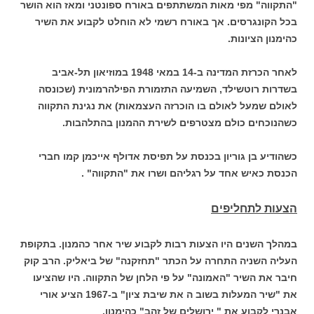
"התקווה" מפי מאות המשתתפים באורח ספונטני ומאז הוא הושר
בכל הקונגרסים. אך באורח רשמי לא הוחלט לקבוע את השיר
כהימנון הציונות.
לאחר הכרזת המדינה ב-14 במאי 1948 במוזיאון תל-אביב
בשדרות רוטשילד, השמיעה התזמורת הפילהרמונית (שכונסה
לאולם שמעל לאולם בו הוכרזה העצמאות) את נגינת התקווה
כשהנוכחים כולם מצטרפים לשירת ההמנון בהתלהבות.
כשהודיע בן גוריון בכנסת על תפיסת אדולף אייכמן קמו חברי
הכנסת כאיש אחד על רגליהם ושרו את "התקווה" .
הצעות לתחליפים
במהלך השנים היו הצעות רבות לקבוע שיר אחר כהמנון. בתקופת
העליה השניה התחרה על הכתר "תחזקנה" של ביאליק. הרב קוק
חיבר את השיר "האמונה" על פי הלחן של התקווה. היו שהציעו
את "שיר המעלות בשוב ה את שיבת ציון" ב-1967 הציע אורי
אבנרי לקבוע את " ירושלים של זהב" כהימנון.