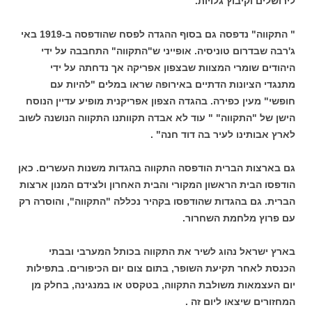
לירושלים וקיבוץ גלויות.
" התקווה" נדפסה גם בסוף ההגדה לפסח שהודפסה ב-1919 באי
ג'רבה שבדרום טוניסיה. אופייני ש"התקווה" התחבבה על ידי
היהודים שומרי המצוות שבצפון אפריקה אך נדחתה על ידי
מתנגדי הציונות הדתיים באירופה שראו במלים "להיות עם
חופשי" מעין כפירה. בהגדה הצפון אפריקנית מופיע עדיין הנוסח
הישן של "התקווה" " עוד לא אבדה תקוותנו התקווה הנושנה לשוב
לארץ אבותינו לעיר בה דוד חנה" .
גם בארצות הברית הודפסה התקווה בהגדות משנות העשרים. כאן
הודפסו הבית הראשון המקורי והבית האחרון ולצידם המנון ארצות
הברית. גם בהגדות שהודפסו בקהיר נכללה "התקווה", והוסרה רק
עם פרוץ מלחמת השחרור.
בארץ ישראל נהוג לשיר את התקווה בכותל המערבי ובבתי
הכנסת לאחר תקיעת השופר, בתום צום יום הכיפורים. בתפילות
יום העצמאות משולבת התקווה, בטקסט או במנגינה, בחלק מן
המחזורים שיצאו ליום זה .