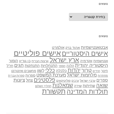
נושאים
נושאים
נושאים
אבטואנטישמיות
אולמרט
אהוד ברק
אישים פוליטיים
אישים היסטוריים
ארץ ישראל
אקדמיה
בן גוריון
הומור
אנטישמיות
ארצות הברית
היסטוריה יהודית
חגים
התנתקות
התנחלויות
חז"ל
הלכה
הספר
יהדות
כללי
טרור
לשון
כלכלה
מחשבים ואינטרנט
חינוך
חרדים
מלחמות ישראל
מערכת המשפט
ספרות
מחתרות
ספרות עברית
פלסטינים
ציונות
ספרים
צהל
ערביי ישראל
פוליטיקאים
ערבים
שואה
שמאלנות
שחיתות
שירה
תהליך השלום
תקשורת
תולדות המדינה