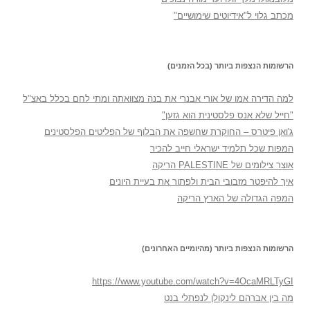
מכתב גלוי ל"אידיוטים שימושיים"
הרשומות הנצפות ביותר (בכל הזמנים)
למה הדירה אמו של אורי אבנרי את בנה מצוואתה ומתי לחם בכלל באצ"ל
"חייל שלא אנס פלסטינית הוא גזען"
ג'ואן פיטרס – החוקרת שחשפה את הבלוף של הפליטים הפלסטינים
המפות שכל תלמיד ישראלי חייב להכיר
אוצר צילומים של PALESTINE הריקה
איך להיפטר מזבובי הבית ולפתור את בעיית היונים
המפה הגדולה של הארץ הריקה
הרשומות הנצפות ביותר (מהיומיים האחרונים)
https://www.youtube.com/watch?v=4OcaMRLTyGI
מה בין אברהם לינקולן לנפתלי בנט