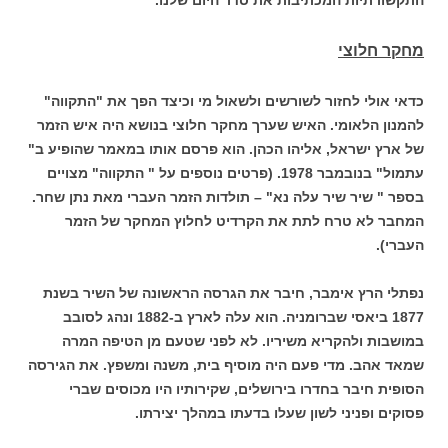
מחקר חלוצי
כדאי אולי לחזור לשורשים ולשאול מי וכיצד הפך את "התקווה"
להמנון הלאומי. האיש שערך מחקר חלוצי בנושא היה איש הזמר
של ארץ ישראל, אליהו הכהן. הוא פרסם אותו במאמר שהופיע ב"
עתמול" בנובמבר 1978. (פרטים נוספים על " התקווה" מצויים
בספר " שיר שיר עלה נא" – תולדות הזמר העברי מאת נתן שחר.
המחבר לא טרח לתת את הקרדיט לחלוץ המחקר של הזמר
העברי).
נפתלי הרץ אימבר, חיבר את הגרסה הראשונה של השיר בשנת
1877 ביאסי שברומניה. הוא עלה לארץ ב-1882 ונהג לסובב
במושבות ולהקריא משיריו. לא לפני שטעם מן הטיפה המרה
שמאד אהב. מדי פעם היה מוסיף בית, משנה ומשפץ. את הגירסה
הסופית חיבר בחדרו בירושלים, שקירותיו היו מכוסים שברי
פסוקים ופניני לשון שעלו בדעתו במהלך יצירתו.