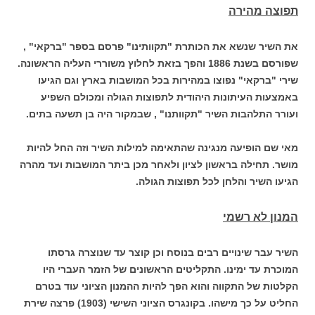
תפוצה מהירה
את השיר שנשא את הכותרת "תקוותינו" פרסם בספר "ברקאי" ,
שפורסם בשנת 1886 והפך בזאת לחלוץ משוררי העליה הראשונה.
שירי "ברקאי" נפוצו במהירות בכל המושבות בארץ וגם הגיעו
באמצעות העיתונות היהודית לתפוצות הגולה ומכולם השפיע
ועורר התלהבות השיר "תקוותנו" , שבמקור היה בן תשעה בתים.
מאי שם הופיעה מנגינה שהתאימה למילות השיר וזה החל להיות
מושר. תחילה בראשון לציון ולאחר מכן ביתר המושבות ועד מהרה
הגיעו השיר והלחן לכל תפוצות הגולה.
המנון לא רשמי
השיר עבר שינויים רבים בנוסח וכן קוצר עד שנוצרה גרסתו
המוכרת עד ימינו. התקליטים הראשונים של הזמר העברי היו
הקלטות של התקווה והוא הפך להיות ההמנון הציוני עוד בטרם
החליט על כך מישהו. בקונגרס הציוני השישי (1903) פרצה שירת