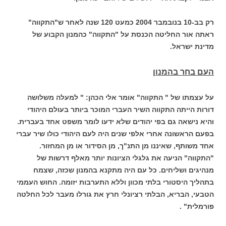
רק בב-10 בנובמבר 2004 כמעט 120 שנה לאחר ש"התקווה"
ראתה אור החליטה הכנסת על "התקווה" כהמנון הקבוע של
מדינת ישראל.
העם בחר בהמנון
על עצמתו של " התקווה" אומר אלי הכהן: " למעלה משלושה
דורות הייתה התקווה השיר העברי המוכר ביותר בעולם היהודי
והיא נישאה גם בפי יהודים שלא ידעו לומר משפט אחד בעברית.
בפעם הראשונה אחרי אלפי שנים היה לעם היהודי כולו שיר עברי
אחד משותף, שאיננו מן התנ"ך, מן הסידור או מן המחזור.
"התקווה" הניעה את גלגלי הציונות יותר מאלף דרשות של
מנהיגים ושליחים. כל עם היה מתקנא בהמנון שכזה, שצמח
בתהליך היסטורי בלתי מכוון וללא התערבות יזומה. החוש העממי
הטבעי, הבריא, הבלתי רציונלי חרץ את גורלו מעבר לכל החלטה
פורמלית" .