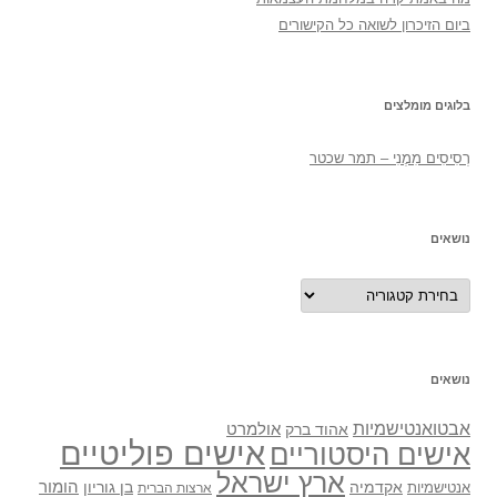
ביום הזיכרון לשואה כל הקישורים
בלוגים מומלצים
רְסִיסִים מִמֶנִי – תמר שכטר
נושאים
נושאים
נושאים
אבטואנטישמיות
אולמרט
אהוד ברק
אישים פוליטיים
אישים היסטוריים
ארץ ישראל
אקדמיה
בן גוריון
הומור
אנטישמיות
ארצות הברית