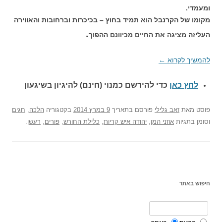
ומעמדי.
מקומו של הקרנבל הוא תמיד בחוץ – בכיכרות וברחובות והאווירה
.
העליזה מציגה את החיים מכיוונם ההפוך
להמשיך לקרוא
←
לחץ כאן
כדי להירשם כ
מנוי (חינם) להיגיון בשיגעון
פוסט
מאת
זאב גלילי
פורסם בתאריך
9 במרץ 2014
בקטגוריה
הלכה
,
חגים
וסומן בתגיות
אוזני המן
,
יהודה איש קריות
,
כלילת החורש
,
פורים
,
רעשן
.
חיפוש באתר