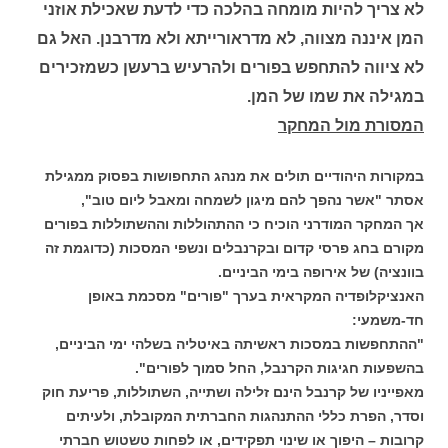
לא צריך להיות מומחה בהלכה כדי לדעת שאכילת אוזני
המן איננה מצווה, לא מדראורייתא ולא מדרבנן. האל גם
לא ציווה להתחפש בפורים ולהרעיש ברעשן כשמזכירים
במגילה את שמו של המן.
המסורת מול המחקר
במקורות היהודיים תולים את מנהג התחפושות בפסוק ממגילת
אסתר "אשר נהפך להם מיגון לשמחה ומאבל ליום טוב",
אך המחקר המודרני הוכיח כי ההתהוללות וההשתוללות בפורים
מקורם בחג פרסי קדום ובקרנבלים ונשפי המסכות (כדוגמת זה
בוונציה) של אירופה בימי הביניים.
האנציקלופדיה המקראית בערך "פורים" מסכמת באופן
חד-משמעי:
"ההתחפשות במסכות ראשיתה באיטליה בשלהי ימי הביניים,
בהשפעות חגיגות הקרנבל, החל סמוך לפורים".
מאפייניו של קרנבל הינם זלילה ושתייה, השתוללות, פריעת חוק
וסדר, הפרת כללי ההתנהגות החברתית המקובלת, ולעיתים
קרובות – היפוך או שינוי תפקידים, או לפחות טשטוש חברתי