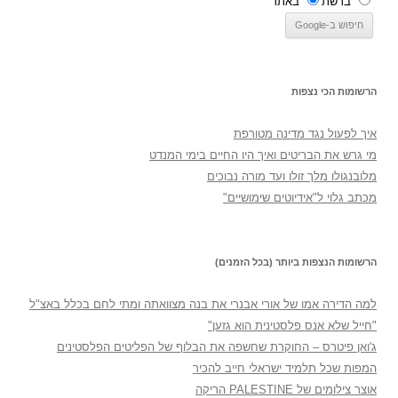
ברשת
באתר
הרשומות הכי נצפות
איך לפעול נגד מדינה מטורפת
מי גרש את הבריטים ואיך היו החיים בימי המנדט
מלובנגולו מלך זולו ועד מורה נבוכים
מכתב גלוי ל"אידיוטים שימושיים"
הרשומות הנצפות ביותר (בכל הזמנים)
למה הדירה אמו של אורי אבנרי את בנה מצוואתה ומתי לחם בכלל באצ"ל
"חייל שלא אנס פלסטינית הוא גזען"
ג'ואן פיטרס – החוקרת שחשפה את הבלוף של הפליטים הפלסטינים
המפות שכל תלמיד ישראלי חייב להכיר
אוצר צילומים של PALESTINE הריקה