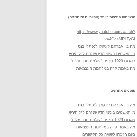
הרשומות הנצפות ביותר (מהיומיים האחרונים)
https://www.youtube.com/watch?
v=4OcaMRLTyGI
מה בין אברהם לינקולן לנפתלי בנט
מי האשמים בעינוי הדין שנגרם לגל הירש
פוגרום 1929 בצפת "עולמנו חרב עלינו"
מה באמת קרה במלחמת העצמאות
פוסטים אחרונים
מה בין אברהם לינקולן לנפתלי בנט
מי האשמים בעינוי הדין שנגרם לגל הירש
פוגרום 1929 בצפת "עולמנו חרב עלינו"
מה באמת קרה במלחמת העצמאות
ביום הזיכרון לשואה כל הקישורים