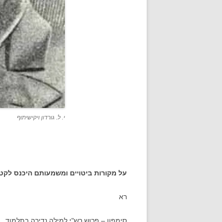
י. ל. גורדון ויקישיתוף
על מקורות ביטויים ומשמעותם היכנס לקטג
רא
סימפון – פרוש רש"י למילה נדירה בתלמוד