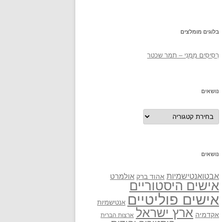
בלוגים מומלצים
רְסִיסִים מִמֶנִי – תמר שכטר
נושאים
נושאים
נושאים
אבטואנטישמיות
אולמרט
אהוד ברק
אישים היסטוריים
אישים פוליטיים
אנטישמיות
ארץ ישראל
אקדמיה
ארצות הברית