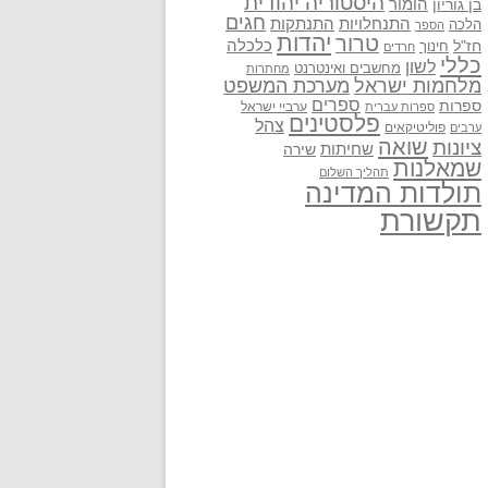
היסטוריה יהודית
בן גוריון
הומור
חגים
התנתקות
התנחלויות
הלכה
הספר
יהדות
טרור
חז"ל
כלכלה
חינוך
חרדים
כללי
לשון
מחשבים ואינטרנט
מחתרות
מלחמות ישראל
מערכת המשפט
ספרים
ספרות
ערביי ישראל
ספרות עברית
פלסטינים
צהל
פוליטיקאים
ערבים
שואה
ציונות
שחיתות
שירה
שמאלנות
תהליך השלום
תולדות המדינה
תקשורת