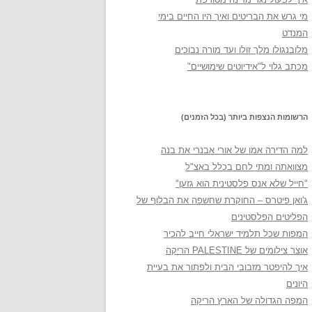
מי גרש את הבריטים ואיך היו החיים בימי
המנדט
מלובנגולו מלך זולו ועד מורה נבוכים
מכתב גלוי ל"אידיוטים שימושיים"
הרשומות הנצפות ביותר (בכל הזמנים)
למה הדירה אמו של אורי אבנרי את בנה
מצוואתה ומתי לחם בכלל באצ"ל
"חייל שלא אנס פלסטינית הוא גזען"
ג'ואן פיטרס – החוקרת שחשפה את הבלוף של
הפליטים הפלסטינים
המפות שכל תלמיד ישראלי חייב להכיר
אוצר צילומים של PALESTINE הריקה
איך להיפטר מזבובי הבית ולפתור את בעיית
היונים
המפה הגדולה של הארץ הריקה