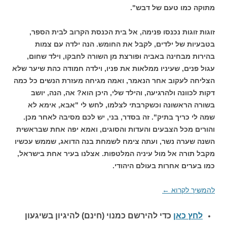
מתוקה כמו טעם של דבש".
זוגות זוגות נכנסו פנימה, אל בית הכנסת הקרוב לבית הספר,
בטבעיות של ילדים, לקבל את החומש. הנה ילדה עם צמות
בהירות מבחינה באביה ופורצת מן השורה לחבקו, וילד שחום,
עגול פנים, שעיניו ממלאות את פניו, וילדה חמודה כהת שיער שלא
הצליחה לעקוב אחר הנאמר, ואמה מגיחה מעזרת הנשים כל כמה
דקות לכוונה ולהרגיעה, והילד שלי, היכן הוא? אה, הנה, יושב
בשורה הראשונה וכשקרבתי לצלמו, לחש לי "אבא, אימא לא
שמה לי כריך בתיק". זה בסדר, בני, יש לכם מסיבה לאחר מכן.
והורים מכל הצבעים והעדות והסוגים, ואמא יפה אחת שבראשית
השנה שערה נשר, ועתה צימח לשמחת בנה הדואג, שממש עכשיו
מקבל תורה אל מול עיניה המלטפות. אצלנו בעיר אחת בישראל,
כמו בערים אחרות בעולם היהודי.
להמשיך לקרוא
←
לחץ כאן
כדי להירשם כ
מנוי (חינם) להיגיון בשיגעון