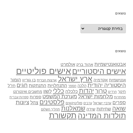
נושאים
נושאים
נושאים
אבטואנטישמיות
אולמרט
אהוד ברק
אישים פוליטיים
אישים היסטוריים
ארץ ישראל
אקדמיה
בן גוריון
הומור
אנטישמיות
ארצות הברית
היסטוריה יהודית
חגים
התנתקות
התנחלויות
חז"ל
הלכה
הספר
יהדות
כללי
טרור
לשון
כלכלה
מחשבים ואינטרנט
חינוך
חרדים
מלחמות ישראל
מערכת המשפט
ספרות
מחתרות
ספרות עברית
פלסטינים
ציונות
ספרים
צהל
ערביי ישראל
פוליטיקאים
ערבים
שואה
שמאלנות
שחיתות
שירה
תהליך השלום
תקשורת
תולדות המדינה