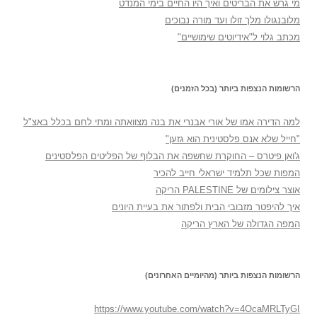
מי גרש את הבריטים ואיך היו החיים בימי המנדט
מלובנגולו מלך זולו ועד מורה נבוכים
מכתב גלוי ל"אידיוטים שימושיים"
הרשומות הנצפות ביותר (בכל הזמנים)
למה הדירה אמו של אורי אבנרי את בנה מצוואתה ומתי לחם בכלל באצ"ל
"חייל שלא אנס פלסטינית הוא גזען"
ג'ואן פיטרס – החוקרת שחשפה את הבלוף של הפליטים הפלסטינים
המפות שכל תלמיד ישראלי חייב להכיר
אוצר צילומים של PALESTINE הריקה
איך להיפטר מזבובי הבית ולפתור את בעיית היונים
המפה הגדולה של הארץ הריקה
הרשומות הנצפות ביותר (מהיומיים האחרונים)
https://www.youtube.com/watch?v=4OcaMRLTyGI