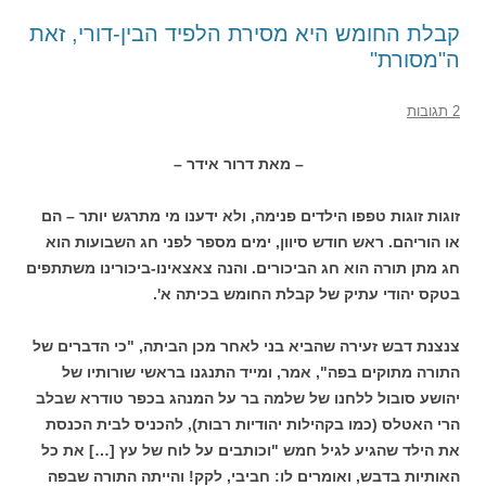
קבלת החומש היא מסירת הלפיד הבין-דורי, זאת
ה"מסורת"
2 תגובות
– מאת דרור אידר –
זוגות זוגות טפפו הילדים פנימה, ולא ידענו מי מתרגש יותר – הם
או הוריהם. ראש חודש סיוון, ימים מספר לפני חג השבועות הוא
חג מתן תורה הוא חג הביכורים. והנה צאצאינו-ביכורינו משתתפים
בטקס יהודי עתיק של קבלת החומש בכיתה א'.
צנצנת דבש זעירה שהביא בני לאחר מכן הביתה, "כי הדברים של
התורה מתוקים בפה", אמר, ומייד התנגנו בראשי שורותיו של
יהושע סובול ללחנו של שלמה בר על המנהג בכפר טודרא שבלב
הרי האטלס (כמו בקהילות יהודיות רבות), להכניס לבית הכנסת
את הילד שהגיע לגיל חמש "וכותבים על לוח של עץ […] את כל
האותיות בדבש, ואומרים לו: חביבי, לקק! והייתה התורה שבפה