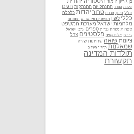
היסטוריה יהודית
בן גוריון
הומור
חגים
התנתקות
התנחלויות
הלכה
הספר
יהדות
טרור
חז"ל
כלכלה
חינוך
חרדים
כללי
לשון
מחשבים ואינטרנט
מחתרות
מלחמות ישראל
מערכת המשפט
ספרים
ספרות
ערביי ישראל
ספרות עברית
פלסטינים
צהל
פוליטיקאים
ערבים
שואה
ציונות
שחיתות
שירה
שמאלנות
תהליך השלום
תולדות המדינה
תקשורת