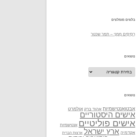
בלוגים מומלצים
רְסִיסִים מִמֶנִי – תמר שכטר
נושאים
נושאים
נושאים
אבטואנטישמיות
אולמרט
אהוד ברק
אישים היסטוריים
אישים פוליטיים
אנטישמיות
ארץ ישראל
אקדמיה
ארצות הברית