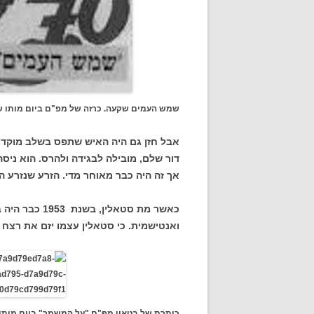
שמש העמים שקעה. כרזה של מפ"ם ביום מותו של
אבל חזן גם היה האיש שתפס בשלב מוקדם 
דור שלם, מובילה לבגידה ולהרס. הוא ני
אך זה היה כבר מאוחר מדי. הזרע שנזרע הנ
כאשר מת סטאלין
ואנטישמית. כי סטאלין עצמו יזם את רצח ה
כותרת של בטאון מפ"ם "על המשמר" ביום מותו