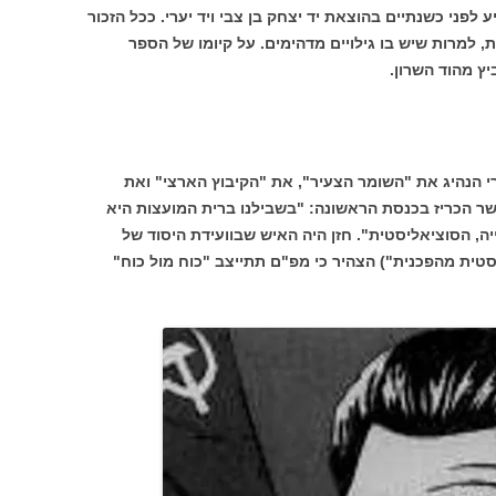
לפני כשנתיים בהוצאת יד יצחק בן צבי ויד יערי. ככל הזכור
 למרות שיש בו גילויים מדהימים. על קיומו של הספר
יץ מהוד השרון.
י הנהיג את "השומר הצעיר", את "הקיבוץ הארצי" ואת
ר הכריז בכנסת הראשונה: "בשבילנו ברית המועצות היא
ה, הסוציאליסטית". חזן היה האיש שבוועידת היסוד של
טית מהפכנית") הצהיר כי מפ"ם תתייצב "כוח מול כוח"