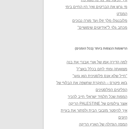
מי גרש את הבריטים ואיך היו החיים בימי
המנדט
מלובנגולו מלך זולו ועד מורה נבוכים
מכתב גלוי ל"אידיוטים שימושיים"
הרשומות הנצפות ביותר (בכל הזמנים)
למה הדירה אמו של אורי אבנרי את בנה
מצוואתה ומתי לחם בכלל באצ"ל
"חייל שלא אנס פלסטינית הוא גזען"
ג'ואן פיטרס – החוקרת שחשפה את הבלוף של
הפליטים הפלסטינים
המפות שכל תלמיד ישראלי חייב להכיר
אוצר צילומים של PALESTINE הריקה
איך להיפטר מזבובי הבית ולפתור את בעיית
היונים
המפה הגדולה של הארץ הריקה