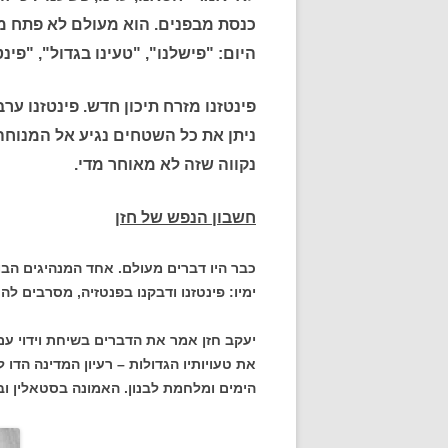
כנסת מבפנים. הוא מעולם לא פתח מח
היום: "פישלנו", "טעינו בגדול", "פינט
פינטזנו מזרח תיכון חדש. פינטזנו ער
ניתן את כל השטחים נגיע אל המנוחה
נקווה שזה לא מאוחר מדי.
חשבון הנפש של חזן
כבר היו דברים מעולם. אחד המנהיגים הבו
ימיו: פינטזנו ודבקנו בפנטזיה, מסרבים לה
יעקב חזן אמר את הדברים בשיחת וידוי ע
את טעויותיו הגדולות – רעיון המדינה הד
הימים ומלחמת לבנון. האמונה בסטאלין וב