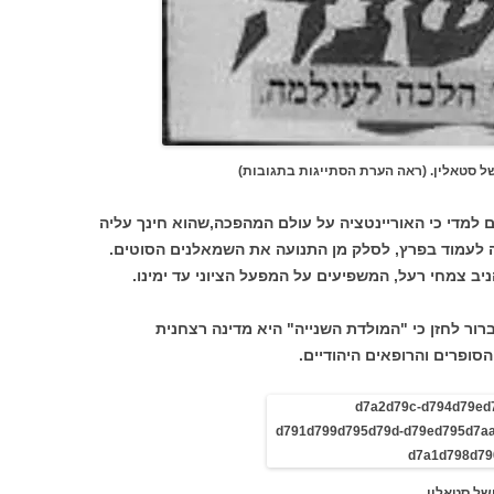
 סטאלין. (ראה הערת הסתייגות בתגובות)
למדי כי האוריינטציה על עולם המהפכה,שהוא חינך עליה
סה לעמוד בפרץ, לסלק מן התנועה את השמאלנים הסוטים.
יב צמחי רעל, המשפיעים על המפעל הציוני עד ימינו.
, בשנת 1953 כבר היה ברור לחזן כי "המולדת השנייה" היא מדינה רצחנית
סופרים והרופאים היהודיים.
של סטאלין