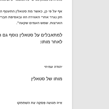
אף על פי כן, כאשר מת סטאלין התעטף הק
חזן נגרר אחרי האווירה הזו ובאסיפת חבר
הארצות. שמש העמים שקעה".
למתאבלים על סטאלין נוסף גם 
לאחר מותו:
יהודה עמיחי
מותו של סטאלין
אֵיזוֹ תְּנוּעָה פָּסְקָה עֵת הִשְׁתַּתְּקוּ