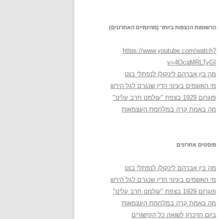
הרשומות הנצפות ביותר (מהיומיים האחרונים)
https://www.youtube.com/watch?
v=4OcaMRLTyGI
מה בין אברהם לינקולן לנפתלי בנט
מי האשמים בעינוי הדין שנגרם לגל הירש
פוגרום 1929 בצפת "עולמנו חרב עלינו"
מה באמת קרה במלחמת העצמאות
פוסטים אחרונים
מה בין אברהם לינקולן לנפתלי בנט
מי האשמים בעינוי הדין שנגרם לגל הירש
פוגרום 1929 בצפת "עולמנו חרב עלינו"
מה באמת קרה במלחמת העצמאות
ביום הזיכרון לשואה כל הקישורים