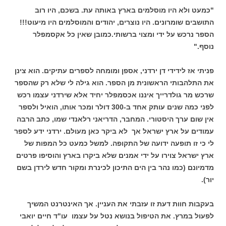
"כמעט ולא היו מוסלמים בארץ באותה עת. בשכם, היו רוב
התושבים שומרונים. היו נוצרים, יהודים והמוסלמים היו מיעוט!!!
הספר נרכש על ידי ומצוי ברשותי.כמובן שאין כל אקסמפלר
נוסף."
פניתי אז לידידי דן ירדני, אספן ומומחה לספרים עתיקים. הוא צינן
את התלהבותי הראשונית מן הספר. הוא גילה לי שלא רק שהספר
שרכש מר גולדרייך איננו אכסמפלר יחיד אלא שירדני עצמו רכש
לפני כמה שנים עותק אחד ב-300 דולר ומכר אותו, הואיל ולספר
אין שום ערך היסטורי. המחבר, הדריאני רלאנדי שמו, כתב הרבה
עמודים על ארץ ישראל אך לא ביקר כאן מעולם. ירדני ידע לספר
לי כי זו תופעה ידועה של התקופה. למשל כמעט כל המפות של
ארץ ישראל צוירו על ידי אמנים שלא ביקרו בארץ והוסיפו פרטים
מדמיונם (כמו נהר בין הים התיכון לכינרת ומקור חדש לירדן בשם
יור).
בעקבות חוות דעת זו עזבתי את העניין. אך האינטרנט המשיך
לפעול במרץ. את הטיפול בנושא נטל על עצמו עו"ד חיים יואבי