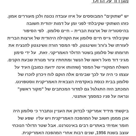
מגן דוד על הדולר
יש "שתוקים" המבוססים על איזו עובדה נכונה ולכן מעוררים אמון.
כזהו השתוקי שקיבלתי לפני זמן על דמות יהודית חשובה
בהיסטוריה של ארצות הברית – חיים סלומון. לפי הסיפור
שקיבלתי גייס חיים סלומון את הקהילה היהודית של ארצות הברית
לעזרתו של ג'ורג' וושינגטון. לפי המסר הורה וושינגטון להנציח את
תרומתו של סלומון בשטר הדולר האמריקני. זאת, על ידי סימון
מגיני דוד מעל ראשו של הנשר ומתחתיו ציור מנורת שבעת הקנים.
השולח המקורי של המסר (שזהותו אינה ידועה כמובן) העיד על
עצמו כי היה עד לכך שבימים אלה הוקם לוח זיכרון לזכרו של
סלומון בבית כנסת באקדמיה הצבאית האמריקנית ווסטפוינט.
המכתב הזה התגלגל גם למדור המכתבים של "מקור ראשון"
ונראה על פניו כמסמך אותנטי.
ביקשתי מידיד אמריקני לבדוק את העניין ונתברר כי סלומון היה
אכן מממן חשוב של המהפכה האמריקנית ויש עליו שפע של
חומר אמיתי באתרים רבים באינטרנט. אבל שטר הדולר הנוכחי
עוצב בשנת 1956, שנים רבות אחרי המהפכה האמריקנית.