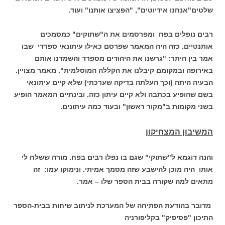
שלטים"אנחנו אידיוטים", "הפציצו אותנו" ועוד.
רבים נופלים בפח ומפרסמים את ה"שתוקים" כמסמכים
אותנטיים. כזה היה המאמר שפרסם כאילו עיתונאי ספרדי שבו
אמר בין היתר: "גרשנו את היהודים מספרד והשמדנו אותם
באירופה ובמקומם קיבלנו את הקללה המוסלמית". מאמר מצויין.
הבעיה היתה (וכך העלתה בדיקה שערכתי) שלא קיים עיתונאי
בשם שהופיע בכתבה ולא קיים עיתון כזה. ובינתיים המאמר הופיע
בשני מקומות ב"מקור ראשון" ובעוד כמה עיתונים.
המשיבון המצחיקון
והנה דוגמא ל"שתוקי" שגם בו נפלו רבים בפח. מורה ששלח לי
אותו היה מוכן להישבע שזה מסמך אמיתי. ונימוקו עמו: זה
מתאים למה שקורה בבית הספר שלו – אמר.
מדובר בהודעת הפתיחה של המערכת לניתוב שיחות בבית-הספר
התיכון "פסיפיק" בקליפורניה