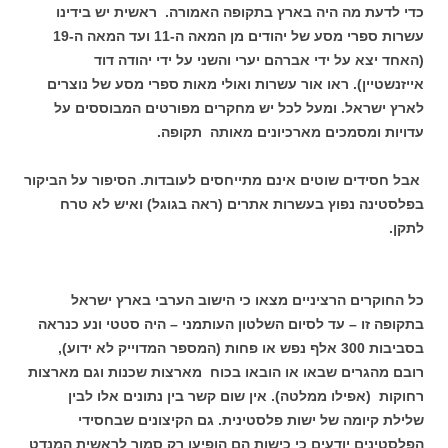
כדי לדעת מה היה בארץ בתקופה האמורה. ראשית יש בידינו
עשרות ספרי מסע של יהודים מן המאה ה-11 ועד המאה ה-19
(האחד יצא על ידי אברהם יערי והשני על ידי יהודה דוד
אייזנשטיין). ראו אור עשרות ואולי מאות ספרי מסע של נוצרים
לארץ ישראל. ומעל לכל יש מחקרים מפורטים המבוססים על
עדויות ומסמכים מארכיונים מאותה תקופה.
אבל חסידים שוטים אינם מתייחסים לעובדות. הסיפור על הביקור
בפלסטינה נפוץ בעשרות אתרים (ראה בגוגל) ואיש לא טרח
לתקן.
כל החוקרים הרציניים מצאו כי הישוב הערבי בארץ ישראל
בתקופה זו – עד לסיום השלטון העותמני – היה סטטי ונע כנראה
בסביבות 300 אלף נפש או פחות (המספר המדוייק לא ידוע),
רובם מהגרים שבאו או הובאו בכוח מארצות שכנות וגם מארצות
רחוקות (אפילו ממלטה). אין שום קשר בין נתונים אלו לבין
שלילת קיומה של ישות פלסטינית. גם הקיצונים שבחסידי
הפלסטינים יודעים כי כישות הם הופיעו רק סמוך לראשית המנדט