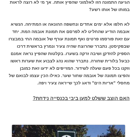
הגיעה התמונה הזו לאלמוני שהפיץ אותה. אך מי לא רוצה לראות
במותו של אותו רשע?
לא חלפו אלא ימים אחדים ונחשפה ההונאה או המתיחה. הנשיא
אובמה הודיע שהחליט לא לפרסם את תמונת אובמה המת. יחד
עם זאת פורסמו פרטים ואף תמונת עורף של אובמה החי במבצרו
שבפקיסטן. נתברר שהרוצח שהיה צעיר ונמרץ בראשית דרכו
הספיק להזדקן ושיבה זרקה בשערו.
בקלטות שהפיץ נראה אמנם
כבעל בלורית שחורה. נתברר שהוא נהג לצבוע את שערות ראשו
וזקנו בכל פעם שעלה לשידור. המזייפים לא ידעו זאת כמובן
והפיצו תמונה של אובמה שחור שער. כאילו הכין עצמו לבואם של
מחסלי "אריות הים" ודאג לכך שייראה צעיר ויפה.
האם הוצב ששלט למען ביבי בכנסייה נידחת?