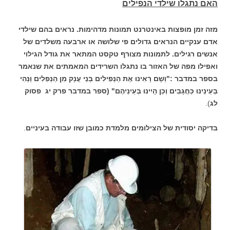
ה
אם נתגלו שילדי הנפילים
מזה זמן מופצות באינטרנט תמונות מדהימות. נראים בהם שילדי
אדם ענקיים הנראים גדולים פי שלושה או ארבעה משלדים של
אנשים רגילים. לתמונות מצורף טקסט המתאר את גודל הגילוי
ואפילו מפה של האזור בו נתגלו השרידים המאמתים את שנאמר
בספר במדבר :"וְשָׁם רָאִינוּ אֶת הַנְּפִילִים בְּנֵי עֲנָק מִן הַנְּפִלִים וַנְּהִי
בְעֵינֵינוּ כַּחֲגָבִים וְכֵן הָיִינוּ בְּעֵינֵיהֶם" (ספר במדבר פרק יג פסוק
לג
).
בדיקה יסודית של הצילומים מלמדת כמובן שזו עבודה בעיניים
.