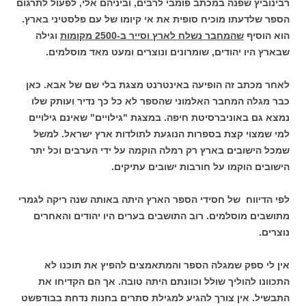
רבינוביץ שפנה במכתב פומבי לרבים, וביניהם אלי, לפעול לתרגום
הספר שלדעתו מוכיח סופית את אי קיומו של עם פלסטיני בארץ.
הוא הוסיף
שהמחבר נשלח לארץ וסייר ב-2500 מקומות
וגילה
שבארץ היו יהודים, שומרונים ונוצרים ומעט מאד מוסלמים.
לאחר מכתב זה הופיעה באינטרנט מצגת בלי שם של אבא. כאן
כבר מגלה המחבר האלמוני שהספר לא כל כך נדיר ועותק שלו
נמצא גם באוניברסיטת חיפה. במצגת "גילויים" שאינם גילויים
למי שמצוי קצת בספרות הנוגעת לתולדות ארץ ישראל. למשל
שמכל הישובים בארץ רק רמלה הוקמה על ידי הערבים וכל יתר
הישובים הוקמו על חורבות ישובים עתיקים.
לפי הדיווח של חסידי הספר הארץ היתה באותה שנה ריקה לגמרי
מתושבים מוסלמים. רוב התושבים בערים היו יהודים והאחרים
נוצרים.
אין לי ספק שמגלה הספר והמתאמצים להפיץ את תוכנו לא
התכוונו להוליך שולל וכוונתם היתה טובה. אך הם הקדיחו את
התבשיל. אין צורך להגיע למגילת סתרים בחנות נדחת בבודפשט