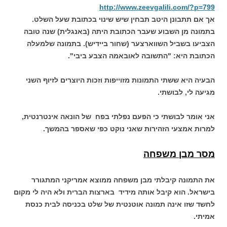
http://www.zeevgalili.com/?p=799
אך אם תתבונן היטב תבחין שיש שינוי בכתובת שעל השלט.
בתמונה מן השבוע שעבר הכתובת היתה (באנגלית) שנה טובה
הצביעו בשביל השווארצער (שחור ביידיש). בתמונה שלמעלה
הכתובת היא: "התשובה לאובאמה הצבע ביבי".
הבעיה היא ששתי התמונות מזוייפות וזכות היוצרים לזיוף השני
מגיעה לי, לבושתי.
אני אומר לבושתי כי הפעם נפלתי בפח של הונאה אינטרנטית,
למרות אמצעי הזהירות שאני נוקט כפי שאספר בהמשך.
מסר מבן משפחה
את התמונה קיבלתי מבן משפחה ממוצא אמריקני המתגורר
בישראל. הוא קיבל אותה מידיד בארצות הברית ולא היה לי מקום
לחשד שזו אינה תמונה אוטנטית של שלט בכניסה לבית כנסת
אמיתי.