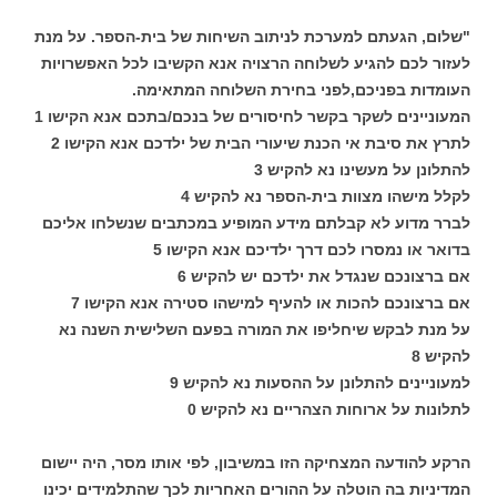
"שלום, הגעתם למערכת לניתוב השיחות של בית-הספר. על מנת
לעזור לכם להגיע לשלוחה הרצויה אנא הקשיבו לכל האפשרויות
העומדות בפניכם,לפני בחירת השלוחה המתאימה.
המעוניינים לשקר בקשר לחיסורים של בנכם/בתכם אנא הקישו 1
לתרץ את סיבת אי הכנת שיעורי הבית של ילדכם אנא הקישו 2
להתלונן על מעשינו נא להקיש 3
לקלל מישהו מצוות בית-הספר נא להקיש 4
לברר מדוע לא קבלתם מידע המופיע במכתבים שנשלחו אליכם
בדואר או נמסרו לכם דרך ילדיכם אנא הקישו 5
אם ברצונכם שנגדל את ילדכם יש להקיש 6
אם ברצונכם להכות או להעיף למישהו סטירה אנא הקישו 7
על מנת לבקש שיחליפו את המורה בפעם השלישית השנה נא
להקיש 8
למעוניינים להתלונן על ההסעות נא להקיש 9
לתלונות על ארוחות הצהריים נא להקיש 0
הרקע להודעה המצחיקה הזו במשיבון, לפי אותו מסר, היה יישום
המדיניות בה הוטלה על ההורים האחריות לכך שהתלמידים יכינו