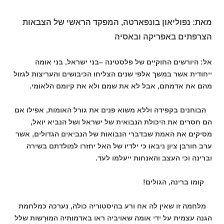
מאת: נפוליאון בונפארטה, המפקד הראשי של הצבאות
הצרפתים באפריקה ובאסיה
אל: היורשים החוקיים של פלסטינה –בני ישראל, בני אומה
ייחודית אשר במשך אלפי שנים הצליחו הכיבושים והעריצות לגזול
מהם את אדמתם, אבל לא את שמם ולא את קיומם הלאומי.
הבוחנים בקפידה וללא משוא פנים את גורל האומות, אפילו אם
הם חסרים את היכולת הנבואית של ישראל ושל הנביא יואל,
מסיקים את האמת שבדברי הנבואות של הנביאים הגדולים, אשר
ערב חורבן ציון ניבאו כי ילדיו של האל יחזרו למולדתם בשירה
וברינה וכי העצב והאנחות ייעלמו לעד.
קומו ברינה, הגולים!
מלחמה זו שאין לה אח ורע בהיסטוריה כולה, נערכה כמלחמת
הגנה עצמית על ידי אומה שאויביה ראו באדמותיה המוּרָשות שלל