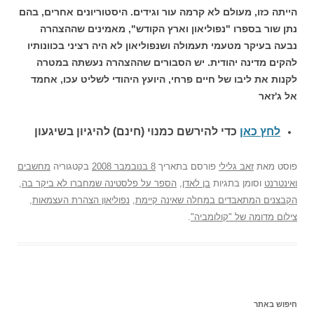
הייתה כזו, מעולם לא קרמה עור וגידים. היסטוריונים אחרים, בהם
נתן שור בספרו "נפוליאון וארץ הקודש", מאמינים שההצהרה
נבעה בעיקר מטעמי תעמולה ושנפוליאון לא היה רציני בכוונותיו
להקים מדינה יהודית. יש הסבורים שההצהרה נעשתה במטרה
לקנות את ליבו של חיים פרחי, היועץ היהודי לשליט עכו, אחמד
אל ג'זאר
לחץ כאן
כדי להירשם כ
מנוי (חינם) להיגיון בשיגעון
פוסט
מאת
זאב גלילי
פורסם בתאריך
8 בנובמבר 2008
בקטגוריה
מחשבים
ואינטרנט
וסומן בתגיות
בן לאדן
,
הספר על פלסטינה שמחברו לא ביקר בה
,
הקבצנים המתאבדים במחלה שאינה קיימת
,
נפוליאון הצהרת העצמאות
,
צילום מדומה של "קולומביה"
.
חיפוש באתר