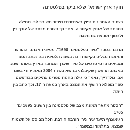
חוקר ארץ ישראל שלא ביקר בפלסטינה
בשנים האחרונות נפוץ באינטרנט סיפור משובב לב. תחילה
כמכתב של אספן מקיסריה. אחר כך בצורת מכתב של עורך דין
ולבסוף מופצת גם מצגת
.
מדובר בספר "סיור בפלסטינה 1696". מפיצי המכתב, ההודעה
והמצגת מגלים בקיאות רבה בשפה הלטינית בה נכתב הספר
ומביאים פרטי פרטים על סיור שערך המחבר בארץ באותה שנה.
במכתב הראשון שקיבלתי בנושא בשנת 2004 מאת יהודי בשם
אבי גולדרייך, נאמר כי גילה בחנות ספרים עתיקים בבודפשט
ספר מופלא החושף את המצב בארץ במאה ה-17. וכך כתב בין
היתר:
"הספר מתאר תמונת מצב של פלסטינה בין השנים 1695 עד
1705
הגיאוגרף תיעד עיר עיר, חורבה חורבה, הכל מבוסס על השמות
שמצא בתלמוד ובמשנה".