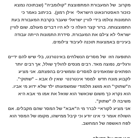
מקרוב של המעבורת המתפוצצת "קולומביה" (שבתוכה נמצא
כזכור האסטרונאוט הישראלי אילן רמון). בכיתוב נאמר כי
התמונות צולמו בידי לוויין ישראלי שעבר בקרבת המעבורת בעת
התפוצצותה. ברור קצר העלה כי לא היו דברים מעולם. שום לוויין
ישראלי לא צילם את המעבורת. סידרת התמונות הייתה עבודה
בעיניים באמצעות תוכנה לעיבוד צילומים.
התופעה הזו של מסרים הנשלחים באינטרנט, בלי שיש להם ידיים
ורגליים, נפוצה מאד. רבים מנסים להוליך שולל, אך רבים יותר
הפתאים שמאמינים למסרים וממשיכים בהפצתם. אני מציע
לקבוע מונח חדש למסר אינטרנטי שאין לו אבא – "שתוקי".
ה"שתוקי" הוא מושג תלמודי שמשמעותו ילד שלא ידוע מי אביו.
הוא נקרא כך משום שכאשר הוא שואל את אמו מי אבא היא
משיבה לו "שתוק".
אני מציע לקוראיי לברר מי ה"אבא" של המסר שהם מקבלים. אם
השולח אומר כי אינו יודע וכי קיבל ממישהו, מקומו של המסר הוא
לפח האשפה של המחשב.