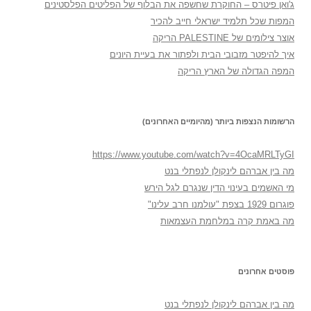
ג'ואן פיטרס – החוקרת שחשפה את הבלוף של הפליטים הפלסטינים
המפות שכל תלמיד ישראלי חייב להכיר
אוצר צילומים של PALESTINE הריקה
איך להיפטר מזבובי הבית ולפתור את בעיית היונים
המפה הגדולה של הארץ הריקה
הרשומות הנצפות ביותר (מהיומיים האחרונים)
https://www.youtube.com/watch?v=4OcaMRLTyGI
מה בין אברהם לינקולן לנפתלי בנט
מי האשמים בעינוי הדין שנגרם לגל הירש
פוגרום 1929 בצפת "עולמנו חרב עלינו"
מה באמת קרה במלחמת העצמאות
פוסטים אחרונים
מה בין אברהם לינקולן לנפתלי בנט