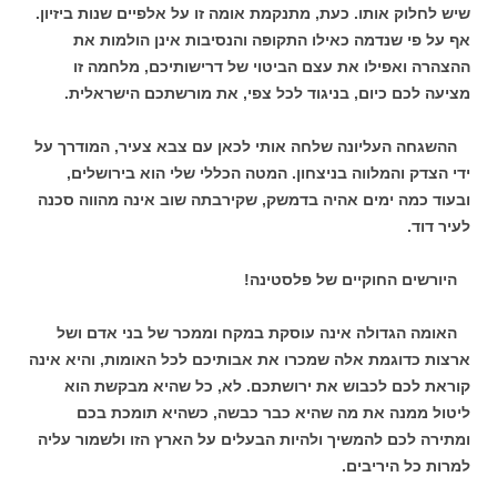
שיש לחלוק אותו. כעת, מתנקמת אומה זו על אלפיים שנות ביזיון.
אף על פי שנדמה כאילו התקופה והנסיבות אינן הולמות את
ההצהרה ואפילו את עצם הביטוי של דרישותיכם, מלחמה זו
מציעה לכם כיום, בניגוד לכל צפי, את מורשתכם הישראלית.
ההשגחה העליונה שלחה אותי לכאן עם צבא צעיר, המודרך על
ידי הצדק והמלווה בניצחון. המטה הכללי שלי הוא בירושלים,
ובעוד כמה ימים אהיה בדמשק, שקירבתה שוב אינה מהווה סכנה
לעיר דוד.
היורשים החוקיים של פלסטינה!
האומה הגדולה אינה עוסקת במקח וממכר של בני אדם ושל
ארצות כדוגמת אלה שמכרו את אבותיכם לכל האומות, והיא אינה
קוראת לכם לכבוש את ירושתכם. לא, כל שהיא מבקשת הוא
ליטול ממנה את מה שהיא כבר כבשה, כשהיא תומכת בכם
ומתירה לכם להמשיך ולהיות הבעלים על הארץ הזו ולשמור עליה
למרות כל היריבים.