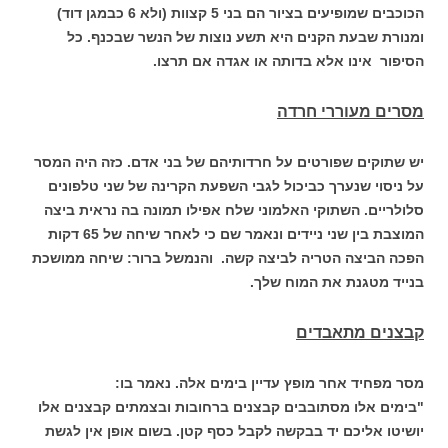
הכוכבים שמופיעים בציור הם בני 5 קצוות (ולא 6 כבמגן דוד)
ומנורת שבעת הקנים היא תשע נוצות של הנשר שבכנף. כל
הסיפור אינו אלא בדותה או אגדה אם תרצו.
מסרים מעוררי חרדה
יש שתוקים שפורטים על חרדותיהם של בני אדם. כזה היה המסר
על ניסוי שנערך כביכול לגבי השפעת הקרינה של שני טלפונים
סלולריים. השתוקי האלמוני שלח אפילו תמונה בה נראית ביצה
המוצבת בין שני ניידים ונאמר שם כי לאחר שיחה של 65 דקות
הפכה הביצה הטריה לביצה קשה. והנמשל ברור: שיחה ממושכת
בנייד מטגנת את המוח שלך.
קבצנים מתאבדים
מסר מפחיד אחר מופץ עדיין בימים אלה. נאמר בו:
"בימים אלו מסתובבים קבצנים ברחובות ובצמתים קבצנים אלו
יושיטו אליכם יד בבקשה לקבל כסף קטן. בשום אופן אין לגשת