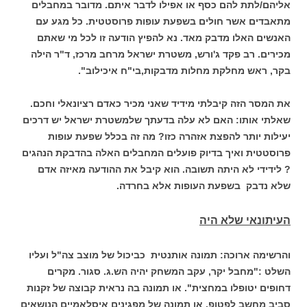
אליהם/לתת להם כסף או אפילו לדבר איתם. מדובר במחבלים
מתאבדים אשר חולים בשפעת עופות פרוסטטית. כל מגע עם
האנשים האלו מדבק מאד. נא להפיץ הודעה זו לכל מי שאתם
מכירים. רב פקד ג'ורש, משטרת ישראל מרחב מרכז, ד"ר הילה
בקר, ראש מחלקת מחלות מדבקות,בי"ח איכילוב".
את המסר הזה קיבלתי מידיד שאני מכיר כאדם רציונאלי וחכם.
שאלתי אותו: האם לא עלה בדעתך שלמשטרת ישראל יש דרכים
יעילות יותר להפצת אזהרה כזו? מה זה בכלל שפעת עופות
פרוסטטית ואיך בדיוק פועלים המחבלים האלה בהדבקת הנהגים
? לידידי לא היתה תשובה. הוא קיבל את ההודעה מאיזה אדם
שלא נדבק בשפעת העופות אלא בחרדה.
העיתונאי שלא היה
והרשימה ארוכה: תמונה אותנטית כביכול של מוצב צה"ל ועליו
השלט :"מחבל יקר, עקב המשחק יהיה הש.ג. סגור. מקרים
דחופים יטופלו במחצית". או תמונה בה נראית קבוצה של זקנות
סביב מחשב לפטופ, או תמונה של מפגינים איסלאמיים הנושאים