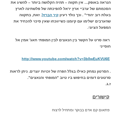
הנראה באופק… אין תקווה – תהיה הקלושה ביותר – להשיג את
הסכמתם של ערביי ארץ יראל להפיכתה של פלשתינה לארץ
בעלת רוב יהודי" . וכך נולד רעיון
קיר הברזל
. זאת, בתקווה
שהערבים ישלימו עם קיומנו כשייווכחו שאין סיכוי להכחיד את
המפעל הציוני.
ראה סרט על הקשר בין הנאצים לבין המופתי חאג' אמין אל
חוסייני
http://www.youtube.com/watch?v=3b0wEuKVU6E
. הסרטון נמחק כאילו בגלל הפרה של זכויות יוצרים. ניתן לראות
סרטונים דומים בחיפוש ביו טיוב "המופתי והנאצים".
ז.ג.
קישורים
פתאום קם אדם בבוקר ומתחיל לרצוח