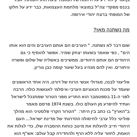
בכנס מפקדי צה"ל במוצאי מלחמת העצמאות, כבר ידע על חלקו
של המופתי ברצח יהודי אירופה.
מה נשתנה מאז?
שום דבר לא נשתנה. " הערבים הם אותם הערבים והים הוא אותו
הים" , כפי שאמר בשעתו יצחק שמיר. אפשר להוסיף כי גם
היהודים הם אותם היהודים. ממשיכים באשליה של שלום ופשרה
וויתורים. ואין להם מנהיג בעל שעור קומה כבן גוריון.
אליעזר לבנה, מגדולי אנשי הרוח של דורנו, היה אחד הראשונים
שעמד על סכנת הנאציזם הערבי-איסלמי לאנושות כולה. הרבה
לפני ה-11 בספטמבר הוא התריע מפני הטרור שמתנכל לישראל
ועתיד להיפרע מן העולם כולו. בשנת 1974 פרסם מאמר
ב"הארץ" בו כתב בין היתר: "הטרור הקרוי פלסטיני הוא מהלך
פוליטי כלל ערבי לחיסולה ההדרגתי של מדינת ישראל… העם
היהודי חייב להעלות את מיטב כוחות ההסברה שלו, כדי לגלות את
האמת, לחזור עליה ללא הרף ולהחדירה קבל עולם: אש"ף הוא