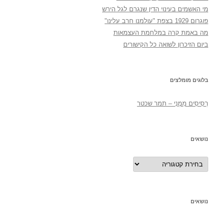
מי האשמים בעינוי הדין שנגרם לגל הירש
פוגרום 1929 בצפת "עולמנו חרב עלינו"
מה באמת קרה במלחמת העצמאות
ביום הזיכרון לשואה כל הקישורים
בלוגים מומלצים
רְסִיסִים מִמֶנִי – תמר שכטר
נושאים
נושאים
נושאים