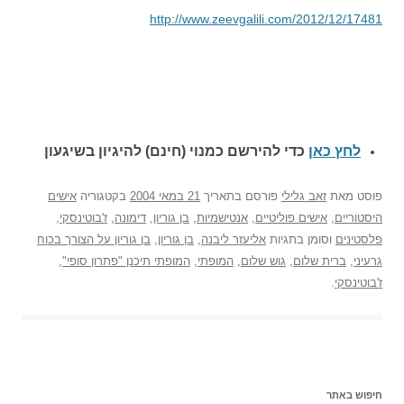
http://www.zeevgalili.com/2012/12/17481
לחץ כאן
כדי להירשם כ
מנוי (חינם) להיגיון בשיגעון
פוסט
מאת
זאב גלילי
פורסם בתאריך
21 במאי 2004
בקטגוריה
אישים
היסטוריים
,
אישים פוליטיים
,
אנטישמיות
,
בן גוריון
,
דימונה
,
ז'בוטינסקי
,
פלסטינים
וסומן בתגיות
אליעזר ליבנה
,
בן גוריון
,
בן גוריון על הצורך בכוח
גרעיני
,
ברית שלום
,
גוש שלום
,
המופתי
,
המופתי תיכנן "פתרון סופי"
,
ז'בוטינסקי
.
חיפוש באתר