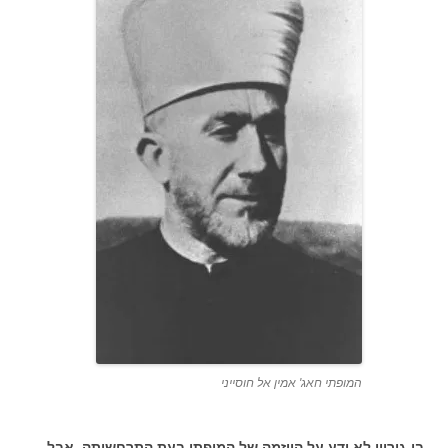
המופתי חאג' אמין אל חוסייני
בן-גוריון לא ידע על היוזמה של המופתי בעת התרחשותה. אבל