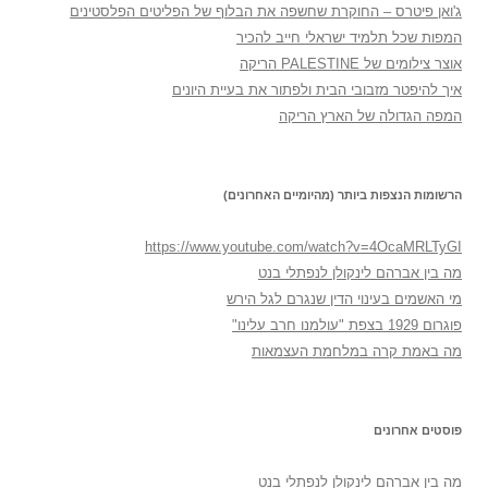
ג'ואן פיטרס – החוקרת שחשפה את הבלוף של הפליטים הפלסטינים
המפות שכל תלמיד ישראלי חייב להכיר
אוצר צילומים של PALESTINE הריקה
איך להיפטר מזבובי הבית ולפתור את בעיית היונים
המפה הגדולה של הארץ הריקה
הרשומות הנצפות ביותר (מהיומיים האחרונים)
https://www.youtube.com/watch?v=4OcaMRLTyGI
מה בין אברהם לינקולן לנפתלי בנט
מי האשמים בעינוי הדין שנגרם לגל הירש
פוגרום 1929 בצפת "עולמנו חרב עלינו"
מה באמת קרה במלחמת העצמאות
פוסטים אחרונים
מה בין אברהם לינקולן לנפתלי בנט