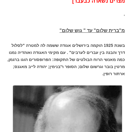
מצרים נשארה כבעבר]
י
מ"ברית שלום" עד " גוש שלום"
בשנת 1925 הוקמה בירושלים אגודה ששמה לה למטרה "לסלול
דרך והבנה בין עברים לערבים" . עם מקימי האגודה ואוהדיה נמנו
כמה מאנשי הרוח הבולטים של התקופה: הפרופסורים הוגו ברגמן,
מרטין בובר וגרשום שלום; הסופר ר'בנימין; יהודה לייב מאגנס;
ארתור רופין.