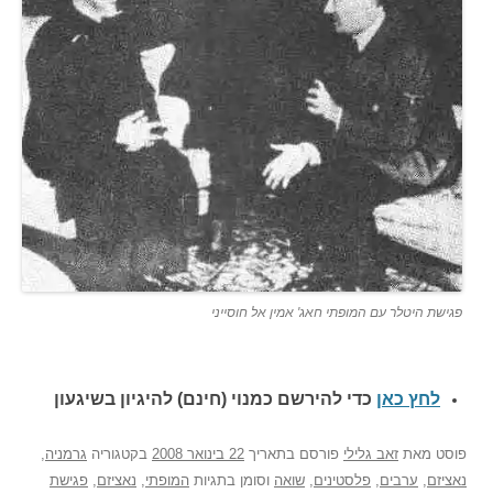
פגישת היטלר עם המופתי חאג' אמין אל חוסייני
לחץ כאן
כדי להירשם כ
מנוי (חינם) להיגיון בשיגעון
פוסט
מאת
זאב גלילי
פורסם בתאריך
22 בינואר 2008
בקטגוריה
גרמניה
,
נאציזם
,
ערבים
,
פלסטינים
,
שואה
וסומן בתגיות
המופתי
,
נאציזם
,
פגישת