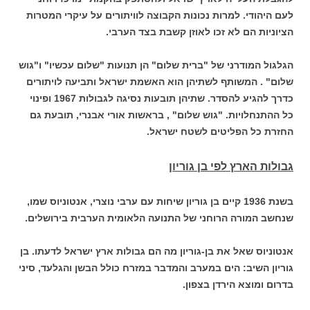
לעם היהודי. למרות נכונות הקבוצה לוויתורים על עיקרי המטרות
הציוניות הם לא זכו לאוזן קשבת בצד הערבי.
הגלגול המודרני של "ברית שלום" הן תנועות "שלום עכשיו" ו"גוש
שלום" . המשותף לשתיהן הוא האשמת ישראל ותביעה לויתורים
כדרך להגיע להסדר. שתיהן תובעות נסיגה לגבולות 1967 ופינוי
כל ההתנחלויות. "גוש שלום" , בראשות אורי אבנרי, תובעת גם
החזרת כל הפליטים לשטח ישראל.
גבולות הארץ לפי בן גוריון
בשנת 1936 קיים בן גוריון שיחות עם ערבי נוצרי, אנטוניוס שמו,
שנחשב המורה הרוחני של התנועה הלאומית הערבית בירושלים.
אנטוניוס שאל את בן-גוריון מה הם גבולות ארץ ישראל לדעתו. בן
גוריון השיב: הים במערב והמדבר במזרח כולל הבשן והגלעד, סיני
בדרום ומוצא הירדן בצפון.