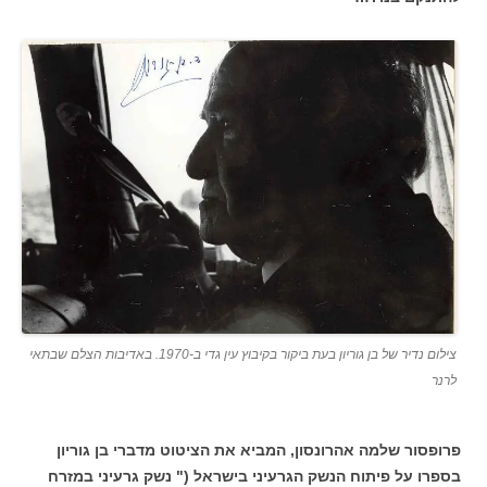
צילום נדיר של בן גוריון בעת ביקור בקיבוץ עין גדי ב-1970. באדיבות הצלם שבתאי
לרנר
פרופסור שלמה אהרונסון, המביא את הציטוט מדברי בן גוריון
בספרו על פיתוח הנשק הגרעיני בישראל (" נשק גרעיני במזרח