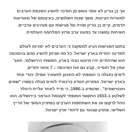
אך בן גוריון לא אמר נואש מן הסיכוי להשיג הסכמת הערבים
למטרות הציונות. משך שנות השלושים, בעיצומם של מאורעות
הדמים, קיים בן גוריון שורה של פגישות עם מנהיגים ערביים.
השיחות נמשכו עד כמעט ערב פרוץ המלחמה העולמית.
בתום הפגישות הגיע למסקנה כי הערבים לא יסכימו לעולם
למדינה יהודית בארץ ישראל. כל מה שניתן להשיג מהם בהסכמה
הוא שהיהודים יהיו מיעוט נצחי בארץ. המופתי הירושלמי, חאג'
אמין אל חוסייני, קבע גם את המיכסה – 7 אחוז יהודים.
לימים נתגלה כי המופתי לא התכוון להשאיר אפילו יהודי אחד
בארץ ישראל. המזרחן הנודע ברנארד לואיס מגלה בספרו "שמים
ואנטישמים" , שהופיע ב-1986, כי מייד לאחר עליית היטלר
לשלטון ב-1933 התקשר המופתי לקונסול הגרמני בירושלים. הוא
החל לרקום אז את השתתפות הערבים בפתרון הסופי של הרייך
השלישי, פתרון שנועד גם ליהודי ארץ ישראל.