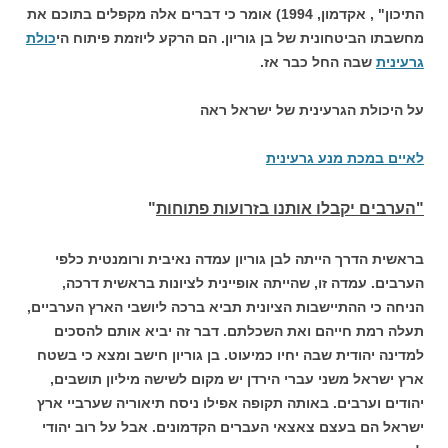
התיכון" , אקדמון, 1994) אומר כי דברים אלה מקפלים בתוכם את
מחשבתו הביטחונית של בן גוריון. הם הרקע ליוזמת פיתוח הי
כולת
גרעינית
שבה החל כבר אז.
על היכולת הגרעינית של ישראל ראה
לאיים במכת מנע גרעינית
"הערבים יקבלו אותנו בזרועות פתוחות
"
בראשית הדרך הייתה לבן גוריון עמדה נאיבית ורומנטית כלפי
הערבים. עמדה זו, שהייתה אופיינית לציונות בראשית דרכה,
הניחה כי ההתיישבות הציונית תביא ברכה ליושבי הארץ הערביים,
תעלה רמת חייהם ואת השכלתם. דבר זה יביא אותם להסכים
למדינה יהודית שבה יחיו כמיעוט. בן גוריון חישב ומצא כי בשטח
ארץ ישראל משני עברי הירדן יש מקום לשישה מיליון תושבים,
יהודים וערבים. באותה תקופה אפילו ניסח תיאוריה שערביי ארץ
ישראל הם בעצם צאצאי העברים הקדמונים. אבל על רוב יהודי