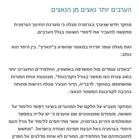
הערבים יותר נאצים מן הנאצים
מחקר חדש שנערך בגרמניה מגלה כי מערכת החינוך הגרמנית
מתקשה להעביר את לימודי השואה בגלל הערבים.
זאת מגלה עופר אדרת במאמר שהופיע ב"הארץ". בין היתר הוא
כותב:
"בעודנו עומדים מול המשרפה באושוויץ, התלמידים התעניינו יותר
בסוג צנרת הגז מאשר בגורל הקורבנות", מצוטטת אחת המורות
שהשתתפו במחקר. לדבריה, הדור הצעיר מגלה רגישות פחותה
בהרבה לקורבנות המשטר הנאצי.
המחקר מצביע על חלקם של המהגרים בשינוי דפוסי הלימוד על
השואה. מומחים שמצוטטים שם טוענים כי יש עלייה במספר
המוסלמים החיים בגרמניה, אשר מתייחסים ללימוד על גורל העם
היהודי בגרמניה כאל הבעת תמיכה ואהדה בישראל. "מחשש
לתגובותיהם של התלמידים, המורים לא אחת מדלגים על הפרק