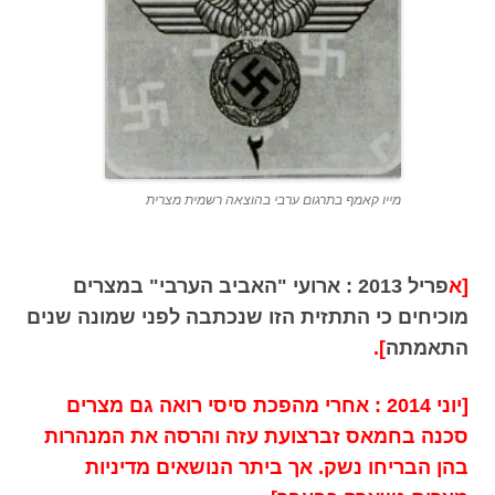
מייו קאמף בתרגום ערבי בהוצאה רשמית מצרית
[א
פריל 2013 : ארועי "האביב הערבי" במצרים
מוכיחים כי התתזית הזו שנכתבה לפני שמונה שנים
התאמתה
].
[יוני 2014 : אחרי מהפכת סיסי רואה גם מצרים
סכנה בחמאס זברצועת עזה והרסה את המנהרות
בהן הבריחו נשק. אך ביתר הנושאים מדיניות