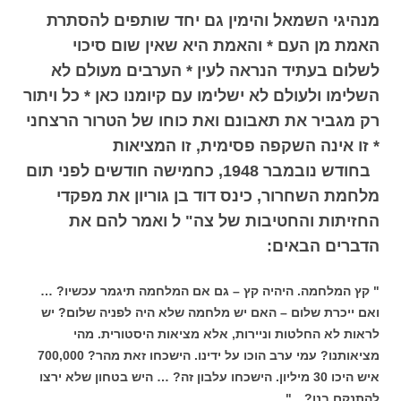
מנהיגי השמאל והימין גם יחד שותפים להסתרת
האמת מן העם * והאמת היא שאין שום סיכוי
לשלום בעתיד הנראה לעין * הערבים מעולם לא
השלימו ולעולם לא ישלימו עם קיומנו כאן * כל ויתור
רק מגביר את תאבונם ואת כוחו של הטרור הרצחני
* זו אינה השקפה פסימית, זו המציאות
בחודש נובמבר 1948, כחמישה חודשים לפני תום
מלחמת השחרור, כינס דוד בן גוריון את מפקדי
החזיתות והחטיבות של צה" ל ואמר להם את
הדברים הבאים:
" קץ המלחמה. היהיה קץ – גם אם המלחמה תיגמר עכשיו? …
ואם ייכרת שלום – האם יש מלחמה שלא היה לפניה שלום? יש
לראות לא החלטות וניירות, אלא מציאות היסטורית. מהי
מציאותנו? עמי ערב הוכו על ידינו. הישכחו זאת מהר? 700,000
איש היכו 30 מיליון. הישכחו עלבון זה? … היש בטחון שלא ירצו
להתנקם בנו?…"