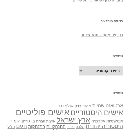
ביום הזיכרון לשואה כל הקישורים
בלוגים מומלצים
רְסִיסִים מִמֶנִי – תמר שכטר
נושאים
נושאים
נושאים
אבטואנטישמיות
אולמרט
אהוד ברק
אישים פוליטיים
אישים היסטוריים
ארץ ישראל
אקדמיה
בן גוריון
הומור
אנטישמיות
ארצות הברית
היסטוריה יהודית
חגים
התנתקות
התנחלויות
חז"ל
הלכה
הספר