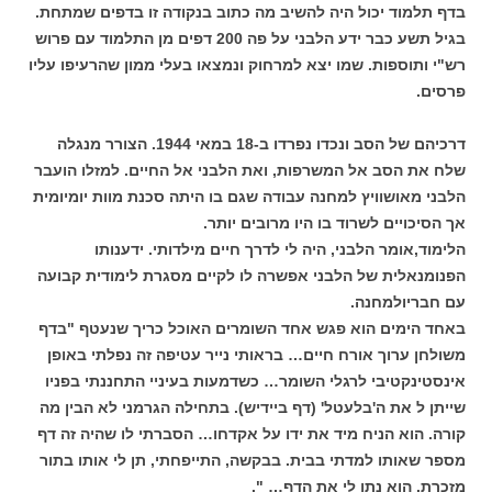
בדף תלמוד יכול היה להשיב מה כתוב בנקודה זו בדפים שמתחת.
בגיל תשע כבר ידע הלבני על פה 200 דפים מן התלמוד עם פרוש
רש"י ותוספות. שמו יצא למרחוק ונמצאו בעלי ממון שהרעיפו עליו
פרסים.
דרכיהם של הסב ונכדו נפרדו ב-18 במאי 1944. הצורר מנגלה
שלח את הסב אל המשרפות, ואת הלבני אל החיים. למזלו הועבר
הלבני מאושוויץ למחנה עבודה שגם בו היתה סכנת מוות יומיומית
אך הסיכויים לשרוד בו היו מרובים יותר.
הלימוד,אומר הלבני, היה לי לדרך חיים מילדותי. ידענותו
הפנומנאלית של הלבני אפשרה לו לקיים מסגרת לימודית קבועה
עם חבריולמחנה.
באחד הימים הוא פגש אחד השומרים האוכל כריך שנעטף "בדף
משולחן ערוך אורח חיים… בראותי נייר עטיפה זה נפלתי באופן
אינסטינקטיבי לרגלי השומר… כשדמעות בעיניי התחננתי בפניו
שייתן ל את ה'בלעטל' (דף ביידיש). בתחילה הגרמני לא הבין מה
קורה. הוא הניח מיד את ידו על אקדחו… הסברתי לו שהיה זה דף
מספר שאותו למדתי בבית. בבקשה, התייפחתי, תן לי אותו בתור
מזכרת. הוא נתן לי את הדף… ".