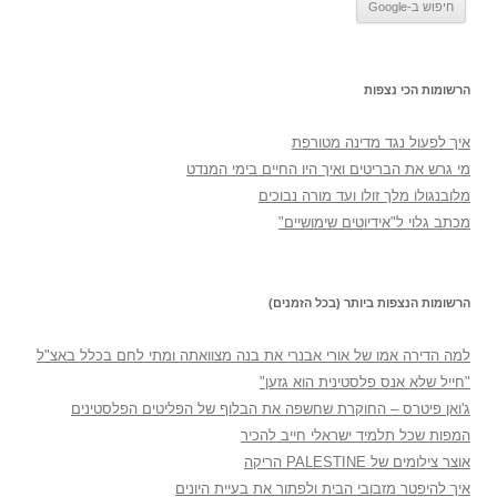
הרשומות הכי נצפות
איך לפעול נגד מדינה מטורפת
מי גרש את הבריטים ואיך היו החיים בימי המנדט
מלובנגולו מלך זולו ועד מורה נבוכים
מכתב גלוי ל"אידיוטים שימושיים"
הרשומות הנצפות ביותר (בכל הזמנים)
למה הדירה אמו של אורי אבנרי את בנה מצוואתה ומתי לחם בכלל באצ"ל
"חייל שלא אנס פלסטינית הוא גזען"
ג'ואן פיטרס – החוקרת שחשפה את הבלוף של הפליטים הפלסטינים
המפות שכל תלמיד ישראלי חייב להכיר
אוצר צילומים של PALESTINE הריקה
איך להיפטר מזבובי הבית ולפתור את בעיית היונים