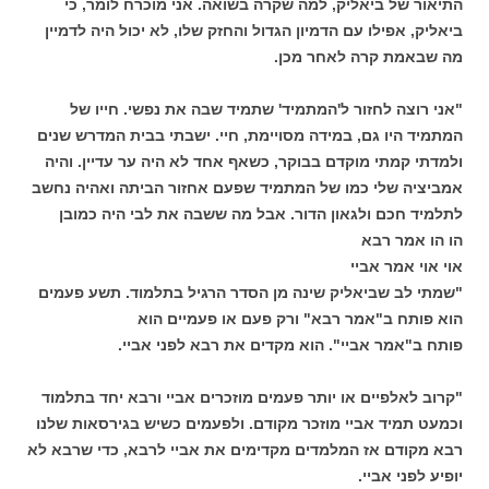
התיאור של ביאליק, למה שקרה בשואה. אני מוכרח לומר, כי
ביאליק, אפילו עם הדמיון הגדול והחזק שלו, לא יכול היה לדמיין
מה שבאמת קרה לאחר מכן.
"אני רוצה לחזור ל'המתמיד' שתמיד שבה את נפשי. חייו של
המתמיד היו גם, במידה מסויימת, חיי. ישבתי בבית המדרש שנים
ולמדתי קמתי מוקדם בבוקר, כשאף אחד לא היה ער עדיין. והיה
אמביציה שלי כמו של המתמיד שפעם אחזור הביתה ואהיה נחשב
לתלמיד חכם ולגאון הדור. אבל מה ששבה את לבי היה כמובן
הו הו אמר רבא
אוי אוי אמר אביי
"שמתי לב שביאליק שינה מן הסדר הרגיל בתלמוד. תשע פעמים
הוא פותח ב"אמר רבא" ורק פעם או פעמיים הוא
פותח ב"אמר אביי". הוא מקדים את רבא לפני אביי.
"קרוב לאלפיים או יותר פעמים מוזכרים אביי ורבא יחד בתלמוד
וכמעט תמיד אביי מוזכר מקודם. ולפעמים כשיש בגירסאות שלנו
רבא מקודם אז המלמדים מקדימים את אביי לרבא, כדי שרבא לא
יופיע לפני אביי.