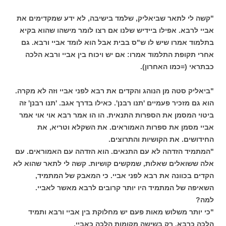
"קשה לי לתאר שביאליק, שלמד בישיבה, לא ידע שמקדימים את
אביי לרבא. אפילו ביידיש שלנו אם רצו לומר מישהו שהוא בקיא
בתלמוד אמרו שיש לו ש"ס בבית אבל הוא לומד אביי ורבא. גם
אחרי תקופת התלמוד אמרו: אם יש ויכוח בין אביי ורבא הלכה
כבתראי (=כמו האחרון).
"ביאליק סטה מן הנוהג והקדים את רבא לפני אביי וזה לא מקרה.
הוא גם מזכיר פעמיים 'תנו רבנן'. כאילו בדרך אגב. 'תנו רבנן' זה
ביטוי המסמן את הספרות התנאית. הו הו אמר רבא אוי אוי אמר
אביי מסמן את ספרות האמוראים. את השקלא וטריא, את
החידושים. את הקושיות והתרוצים.
"המתמיד הזדהה לא עם התנאים. הוא הזדהה עם האמוראים. עם
אלה ששואלים שאלות, שמקשים קושיות. קשה לי לתאר שהוא לא
הקדים בכוונה את רבא לפני אביי. כי המאבק של המתמיד,
השאיפה של המתמיד היו יותר קרובים לרבא מאשר לאביי.
למה?
"כי יותר משלוש מאות פעם יש מחלוקת בין אביי ורבא ותמיד
הלכה כרבא. רק בשישה מקומות הלכה כאביי.