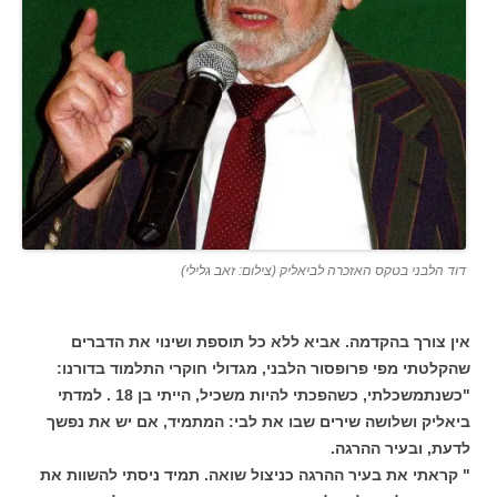
דוד הלבני בטקס האזכרה לביאליק (צילום: זאב גלילי)
אין צורך בהקדמה. אביא ללא כל תוספת ושינוי את הדברים
שהקלטתי מפי פרופסור הלבני, מגדולי חוקרי התלמוד בדורנו:
"כשנתמשכלתי, כשהפכתי להיות משכיל, הייתי בן 18 . למדתי
ביאליק ושלושה שירים שבו את לבי: המתמיד, אם יש את נפשך
לדעת, ובעיר ההרגה.
" קראתי את בעיר ההרגה כניצול שואה. תמיד ניסתי להשוות את