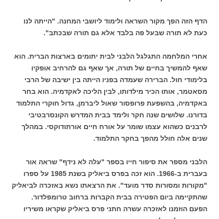
הדף הזה הפך מקור השראה ולימוד ליושבי המחנה. "הייתה לנו
כעת לא תורה שבעל פה בלבד אלא גם תורה שבכתב".
אחרי המלחמה התגלגל הלבני לבית יתומים בארצות הברית. הוא
שאף להמשיך בחיים של תורה, אך שאף גם להרחיב אופקיו
בלימודי חול. הברירה שעמדה בפניו הייתה בין ישיבה של הרבי
מסאטמר, אותו הכיר מילדותו, לבין הליכה לאקדמיה. הוא בחר
באקדמיה, בהשפעת פרופסור שאול ליברמן, גדול חוקרי התלמוד
בדורנו. שלושים שנה חקר ולימד בבית המדרש הקונסרבטיבי
לרבנים כשהוא עצמו שומר על אורח חיים אורתודוקסי. במהלך
שנים אלה חולל מהפך בחקר התלמוד.
הלבני מספר את סיפור חייו בספר "עלה לא נידף" שראה אור
בעברית ב-1966. הוא זכה בפרס ביאליק בשנת 1985 על ספרו
"מקורות ומסורות סדר מועד". את הרצאתו נשא באזכרה לביאליק
שהתקיימה ביום הפטירה בבית הקברות ברחוב טרומפלדור.
הפעם הוזמנו לאזכרה עשרה חתני פרס ביאליק שקראו משיריו