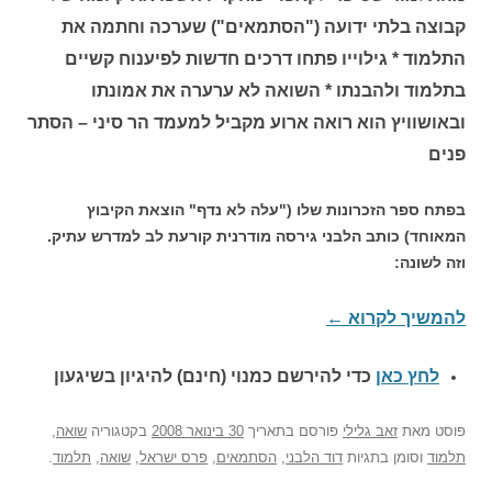
קבוצה בלתי ידועה ("הסתמאים") שערכה וחתמה את
התלמוד * גילוייו פתחו דרכים חדשות לפיענוח קשיים
בתלמוד ולהבנתו * השואה לא ערערה את אמונתו
ובאושוויץ הוא רואה ארוע מקביל למעמד הר סיני – הסתר
פנים
בפתח ספר הזכרונות שלו ("עלה לא נדף" הוצאת הקיבוץ
המאוחד) כותב הלבני גירסה מודרנית קורעת לב למדרש עתיק.
וזה לשונה:
להמשיך לקרוא
←
לחץ כאן
כדי להירשם כ
מנוי (חינם) להיגיון בשיגעון
פוסט
מאת
זאב גלילי
פורסם בתאריך
30 בינואר 2008
בקטגוריה
שואה
,
תלמוד
וסומן בתגיות
דוד הלבני
,
הסתמאים
,
פרס ישראל
,
שואה
,
תלמוד
.