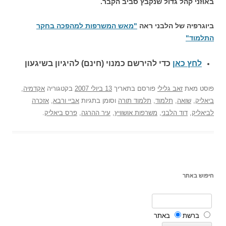
באוזני קהל גדול שנקבץ סביב הקבר.
ביוגרפיה של הלבני ראה
"מאש המשרפות למהפכה בחקר
התלמוד"
לחץ כאן
כדי להירשם כ
מנוי (חינם) להיגיון בשיגעון
פוסט
מאת
זאב גלילי
פורסם בתאריך
13 ביולי 2007
בקטגוריה
אקדמיה
,
ביאליק
,
שואה
,
תלמוד
,
תלמוד תורה
וסומן בתגיות
אביי ורבא
,
אזכרה
לביאליק
,
דוד הלבני
,
משרפות אושוויץ
,
עיר ההרגה
,
פרס ביאליק
.
חיפוש באתר
ברשת
באתר