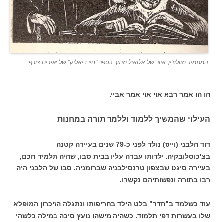
המתמיד מוולוז'ין. איור של אלואיל מתוך הספר "חיי ביאליק" של אפרים צורף.
הו הו אמר רבא אוי אוי אמר אביי.
העילוי שהמשיך ללמוד וללמד תורה במחנות
דוד הלבני (וייס) נולד לפני כ-79 שנים בעיירה קטנה
בצ'כוסלובקיה. ילדותו עברה עליו בבית סבו, שהיה תלמיד חכם,
בעיירה סיגט שבצפון טרנסילבניה שברומניה. סבו של הלבני היה
רבו בתורה ונפשותיהם נקשרו.
עוד כשלמד ב"חדר" בלט הילד בחריפותו ונתגלה הזיכרון המופלא
שלו בעשרות דפי תלמוד. כשהיה מישהו נועץ סיכה במילה כלשהי