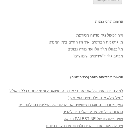
הרשומות הכי נצפות
איך לפעול נגד מדינה מטורפת
מי גרש את הבריטים ואיך היו החיים בימי המנדט
מלובנגולו מלך זולו ועד מורה נבוכים
מכתב גלוי ל"אידיוטים שימושיים"
הרשומות הנצפות ביותר (בכל הזמנים)
למה הדירה אמו של אורי אבנרי את בנה מצוואתה ומתי לחם בכלל באצ"ל
"חייל שלא אנס פלסטינית הוא גזען"
ג'ואן פיטרס – החוקרת שחשפה את הבלוף של הפליטים הפלסטינים
המפות שכל תלמיד ישראלי חייב להכיר
אוצר צילומים של PALESTINE הריקה
איך להיפטר מזבובי הבית ולפתור את בעיית היונים