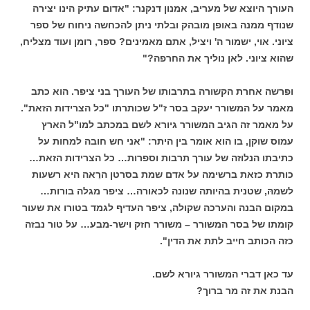
העורך היוצא של מעריב, אמנון דנקנר: "אדום עתיק הינו יצירה
שנודף ממנה באופן מובהק ובלתי ניתן להכחשה ניחוח של ספר
ציוני. אוי, ישמור ה' ויציל, אתם מאמינים? ספר, רומן ועוד מצליח,
שהוא ציוני. לאן נוליך את החרפה?"
ופרשה אחרת הקשורה בתרבותו של העורך בני ציפר. הוא כתב
מאמר על המשורר יעקב בסר ז"ל שכותרתו "כל הצרידות הזאת".
על מאמר זה הגיב המשורר גיורא לשם במכתב למו"ל הארץ
עמוס שוקן, בו הוא אומר בין היתר: "אני חש חובה למחות על
כתיבתו הנלוזה של עורך תרבות וספרות… כל הצרידות הזאת…
כותרת כזאת ברשימה על אדם שמת בסרטן הרֵאה היא רשעות
לשמהּ, שטנית בהיותה שנונה לכאורה… ציפר מגלה בורות…
במקום הבנה והערכה שקולה, ציפר העדיף לגמד בטורו את שעור
קומתו של בסר המשורר – משורר חזק וישר-מבע… על טור נבזה
כזה הכותב חייב לתת את הדין".
עד כאן דברי המשורר גיורא לשם.
הבנת את זה מר ברוך?