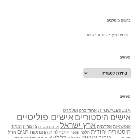
בלוגים מומלצים
רְסִיסִים מִמֶנִי – תמר שכטר
נושאים
נושאים
נושאים
אבטואנטישמיות
אולמרט
אהוד ברק
אישים פוליטיים
אישים היסטוריים
ארץ ישראל
אקדמיה
בן גוריון
הומור
אנטישמיות
ארצות הברית
היסטוריה יהודית
חגים
התנתקות
התנחלויות
חז"ל
הלכה
הספר
יהדות
כללי
טרור