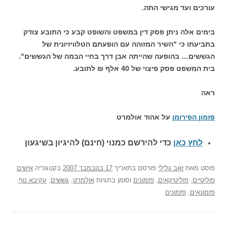
עורכים ועד מגישי התה.
בימים אלה ניתן פסק דין במשפט והשופט קבע כי התובע צודק
בתביעתו כי "השיר המזוהה עם הופעתם הטלוויזיונית של
הגששים… בהופעה שהייתה אבן דרך בחיי הבמה של הגששים".
בית המשפט פסק פיצוי של 40 אלף ₪ לתובע.
ראה
פזמון הפירומן
על אהוד אולמרט
לחץ כאן
כדי להירשם כ
מנוי (חינם) להיגיון בשיגעון
פוסט
מאת
זאב גלילי
פורסם בתאריך
17 בנובמבר 2007
בקטגוריה
אישים
פוליטיים
,
פוליטיקאים
,
פזמונים
וסומן בתגיות
אולמרט
,
גששים
,
עקיבא נוף
,
פזמונאים
,
פזמונים
.