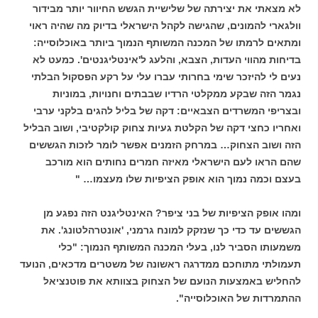
לא מצאתי את יצירתה של שלישיית הגשש החיוור יותר מבידור
וולגארי להמונים, שהגישה לקהל הישראלי בדיוק מה שהיה ראוי
ומתאים לרמתו של המכנה המשותף הנמוך ביותר באוכלוסייה:
בדיחות מהווי העדות, הצבא, והלעג ל'אינטליגנטים'. כמעט לא
נעים לי להיזכר שימי בחרותי עברו עלי על רקע הפסקול הבלתי
נגמר הזה שבקע ממקלטי הרדיו שבבתים וחנויות, במוניות
ובצריפי המשרדים הצבאיים: דקה של בליל להגים בלקני ערבי
ואחריו כחצי דקה של הקלטת געיות צחוק קולקטיבי, ושוב הבליל
הזה ושוב הצחוק… במרחק הזמנים אפשר לומר לזכות הגששים
שהם הראו לעם הישראלי מאיזה חמרים נחותים הוא מורכב
בעצם וכמה נמוך הוא אופק הציפיות שלו מעצמו… "
ומהו אופק הציפיות של בני ציפר? האינטליגנט הזה נפגע מן
הגששים עד כדי כך שנזקק למונח גרמני, 'אונטרהלטונג'. את
משמעותו הסביר לנו, בעלי המכנה המשותף הנמוך: "כלי
תעמולתי מתוחכם ממדרגה ראשונה של משטרים מדכאים, הנועד
להחליש באמצעות הנועם של הצחוק בצוותא את פוטנציאל
ההתמרדות של האוכלוסייה".