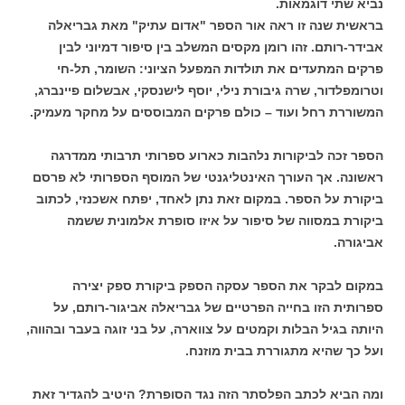
נביא שתי דוגמאות.
בראשית שנה זו ראה אור הספר "אדום עתיק" מאת גבריאלה
אבידר-רותם. זהו רומן מקסים המשלב בין סיפור דמיוני לבין
פרקים המתעדים את תולדות המפעל הציוני: השומר, תל-חי
וטרומפלדור, שרה גיבורת נילי, יוסף לישנסקי, אבשלום פיינברג,
המשוררת רחל ועוד – כולם פרקים המבוססים על מחקר מעמיק.
הספר זכה לביקורות נלהבות כארוע ספרותי תרבותי ממדרגה
ראשונה. אך העורך האינטליגנטי של המוסף הספרותי לא פרסם
ביקורת על הספר. במקום זאת נתן לאחד, יפתח אשכנזי, לכתוב
ביקורת במסווה של סיפור על איזו סופרת אלמונית ששמה
אביגורה.
במקום לבקר את הספר עסקה הספק ביקורת ספק יצירה
ספרותית הזו בחייה הפרטיים של גבריאלה אביגור-רותם, על
היותה בגיל הבלות וקמטים על צווארה, על בני זוגה בעבר ובהווה,
ועל כך שהיא מתגוררת בבית מוזנח.
ומה הביא לכתב הפלסתר הזה נגד הסופרת? היטיב להגדיר זאת