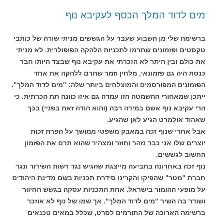
מים לדוד המלך הכסף לעקיבא נוף
ברשימה שלי מן השבוע שעבר על הגששים מניתי שורה של כותבי
טקסטים ופזמונים שתרמו לתכניות הלהקה הפופולרית. לא מניתי
את כולם ובין היתר לא הזכרתי את עקיבא נוף שבצד היותו חבר
כנסת היה גם פזמונאי, מלחין וזמר שתרם ללהקה את אחד
הפזמונים המפורסמים והמוצלחים ביותר שלה: "מים לדוד המלך".
ייתכן שמאחורי ההשמטה הזו עמדה גם איזו כוונה תת הכרתית. כי
הרי עקיבא נוף אשם במידה רבה (והוא הודה זאת בפניי) בכך
שאהוד אולמרט הגיע לאן שהגיע.
אבל אחרי שנוף זכה במאבק משפטי ממושך על הפרת זכות
יוצרים שלו אני כבר נזהר וחוזר ומצהיר שהוא תרם את הפזמון
החשוב לגששים.
נוף זכה באחרונה בתביעה מייצגת שהגיש נגד רשות השידור ונגד
חברת "מטר" שהפיקו והקרינו סידרת תכניות בשם מדינת היהודים
על מופעי ההומור בישראל. אחת התכניות עסקה בגשש החיוור
ושודר בה השיר "מים לדוד המלך". אך שמו של נוף לא אוזכר
ברשימה הארוכה של התורמים לסרט, שכלל במאים טכנאים