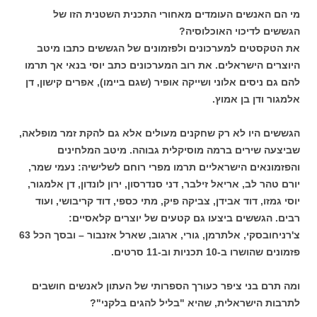
מי הם האנשים העומדים מאחורי התכנית השטנית הזו של
הגששים לדיכוי האוכלוסיה?
את הטקסטים למערכונים ולפזמונים של הגששים כתבו מיטב
היוצרים הישראלים. את רוב המערכונים כתב יוסי בנאי אך תרמו
להם גם ניסים אלוני ושייקה אופיר (שגם ביימו), אפרים קישון, דן
אלמגור ודן בן אמוץ.
הגששים היו לא רק שחקנים מעולים אלא גם להקת זמר מופלאה,
שביצעה שירים ברמה מוסיקלית גבוהה. מיטב המלחינים
והפזמונאים הישראליים תרמו מפרי רוחם לשלישיה: נעמי שמר,
יורם טהר לב, אריאל זילבר, דני סנדרסון, ירון לונדון, דן אלמגור,
יוסי גמזו, דוד אבידן, צביקה פיק, מתי כספי, דוד קריבושי, ועוד
רבים. הגששים ביצעו גם קטעים של יוצרים קלאסיים:
צ'רניחובסקי, אלתרמן, גורי, ארגוב, שארל אזנבור – ובסך הכל 63
פזמונים שהושרו ב-10 תכניות וב-11 סרטים.
ומה תרם בני ציפר כעורך הספרותי של העתון לאנשים חושבים
לתרבות הישראלית, שהיא "בליל להגים בלקני"?