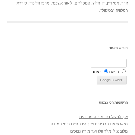
זורר
,
אסי דיין
,
דן חלוץ
,
טמפלרים
,
ליאור אשכנזי
,
מרכז הליכוד
,
סידרת
הטלוויה "בטיפול"
.
חיפוש באתר
ברשת
באתר
הרשומות הכי נצפות
איך לפעול נגד מדינה מטורפת
מי גרש את הבריטים ואיך היו החיים בימי המנדט
מלובנגולו מלך זולו ועד מורה נבוכים