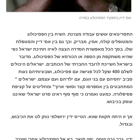
אסי דיין בתפקיד הפסיכולוג בסירה
התסריטאים עושים עבודה מצוינת. השיח בין הפסיכולוג
והמטופלים קולח, אמין, מבריק. וכך גם בין אסי דיין והמטפלת
שלו. בסך הכל מאפשרת הסדרה הצצה לאיזו חתיכת ישראל כפי
שהיא משתקפת מן הספה או הכורסא של הפסיכולוג. מדובר
בישראל השייכת לרובד החברתי של הכותבים. ישראלים היכולים
לשלם 400 שקל לכל פגישה עם פסיכולוג, ושבעיותיהם נעות
סביב יחסיהם עם בני זוגם, עם ילדיהם ועם עצמם. ישראלים "
המתחבטים בין אספרסו קצר וסושי ארוך" ומחליטים על קציפת
פסיפלורה. כמעט ואמרנו כי סוף סוף ראינו סרט ישראלי שאיננו
עוסק בכיבוש.
אך זו היתה תקוות שווא. הטייס ידין ירושלמי נותן לנו את הכיבוש,
ובגדול.
ידין, גבר גבה קומה, יפה תואר, בא אל הפסיכולוג אחרי שערך