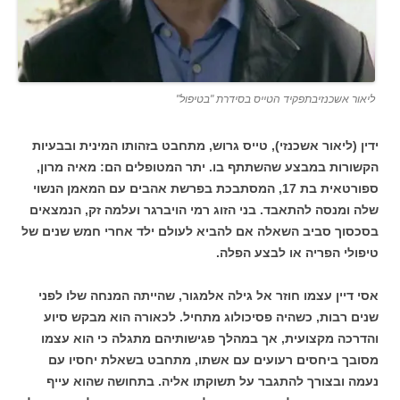
ליאור אשכנזיבתפקיד הטייס בסידרת "בטיפול"
ידין (ליאור אשכנזי), טייס גרוש, מתחבט בזהותו המינית ובבעיות
הקשורות במבצע שהשתתף בו. יתר המטופלים הם: מאיה מרון,
ספורטאית בת 17, המסתבכת בפרשת אהבים עם המאמן הנשוי
שלה ומנסה להתאבד. בני הזוג רמי הויברגר ועלמה זק, הנמצאים
בסכסוך סביב השאלה אם להביא לעולם ילד אחרי חמש שנים של
טיפולי הפריה או לבצע הפלה.
אסי דיין עצמו חוזר אל גילה אלמגור, שהייתה המנחה שלו לפני
שנים רבות, כשהיה פסיכולוג מתחיל. לכאורה הוא מבקש סיוע
והדרכה מקצועית, אך במהלך פגישותיהם מתגלה כי הוא עצמו
מסובך ביחסים רעועים עם אשתו, מתחבט בשאלת יחסיו עם
נעמה ובצורך להתגבר על תשוקתו אליה. בתחושה שהוא עייף