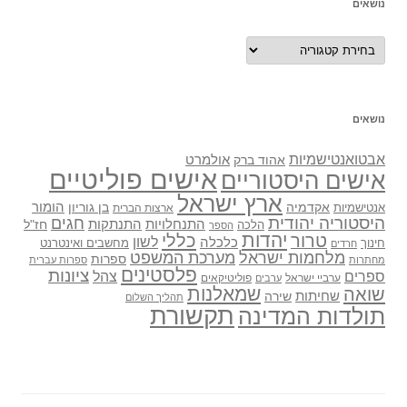
נושאים
נושאים
נושאים
אבטואנטישמיות
אולמרט
אהוד ברק
אישים פוליטיים
אישים היסטוריים
ארץ ישראל
אקדמיה
בן גוריון
הומור
אנטישמיות
ארצות הברית
היסטוריה יהודית
חגים
התנתקות
התנחלויות
חז"ל
הלכה
הספר
יהדות
כללי
טרור
לשון
כלכלה
מחשבים ואינטרנט
חינוך
חרדים
מלחמות ישראל
מערכת המשפט
ספרות
מחתרות
ספרות עברית
פלסטינים
ציונות
ספרים
צהל
ערביי ישראל
פוליטיקאים
ערבים
שואה
שמאלנות
שחיתות
שירה
תהליך השלום
תקשורת
תולדות המדינה