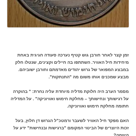
זמן קצר לאחר חורבן גוש קטיף נערכה סעודה חגיגית באחת
מיחידות חיל האוויר. השתתפו בה חיילים וקצינים, שנטלו חלק
במבצע המפואר של גרוש יהודים מאדמתם וחורבן ישוביהם.
מבצע שמכנים אותו משום מה "התנתקות".
מסמר הערב היה חלוקת מדליה מיוחדת עליה נחרת: " בהוקרה
על רגישותך ונחישותך – מחלקת חימוש ואוויוניקה" . על המדליה
חתומה מחלקת חימוש ואוויוניקה.
האם מפקד חיל האוויר לשעבר ורמטכ"ל הגרוש דן חלוץ, בעל
זכות היוצרים של הביטוי המקומם "ברגישות ובנחישות" ידע על
היוזמה?