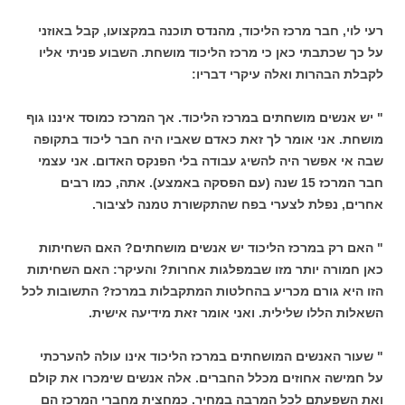
רעי לוי, חבר מרכז הליכוד, מהנדס תוכנה במקצועו, קבל באוזני
על כך שכתבתי כאן כי מרכז הליכוד מושחת. השבוע פניתי אליו
לקבלת הבהרות ואלה עיקרי דבריו:
" יש אנשים מושחתים במרכז הליכוד. אך המרכז כמוסד איננו גוף
מושחת. אני אומר לך זאת כאדם שאביו היה חבר ליכוד בתקופה
שבה אי אפשר היה להשיג עבודה בלי הפנקס האדום. אני עצמי
חבר המרכז 15 שנה (עם הפסקה באמצע). אתה, כמו רבים
אחרים, נפלת לצערי בפח שהתקשורת טמנה לציבור.
" האם רק במרכז הליכוד יש אנשים מושחתים? האם השחיתות
כאן חמורה יותר מזו שבמפלגות אחרות? והעיקר: האם השחיתות
הזו היא גורם מכריע בהחלטות המתקבלות במרכז? התשובות לכל
השאלות הללו שלילית. ואני אומר זאת מידיעה אישית.
" שעור האנשים המושחתים במרכז הליכוד אינו עולה להערכתי
על חמישה אחוזים מכלל החברים. אלה אנשים שימכרו את קולם
ואת השפעתם לכל המרבה במחיר. כמחצית מחברי המרכז הם