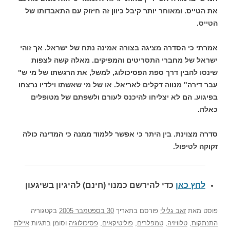
את הטייס. ומאוחר יותר קיבל כיוון זה חיזוק עם התאבדותו של
הטייס.
אמרתי כי הסדרה מציגה בצורה אמינה נתח של ישראל. אך זוהי
ישראל של מחברי התסריטים והמפיקים. מאלה קשה לצפות
שינסו להבין דרך ספת הפסיכולוג, למשל, את הרגשתו של מי ש"
עבר דירה" מנווה דקלים לאריאל. או של מי שאשתו וילדיו נרצחו
בפיגוע. הם לא יצליחו להיכנס לעורם ולשפתם של מטופלים
כאלה.
סדרה מצוינת. בין היתר כי אפשר ללמוד ממנה כי המדינה כולה
זקוקה לטיפול.
לחץ כאן
כדי להירשם כ
מנוי (חינם) להיגיון בשיגעון
פוסט
מאת
זאב גלילי
פורסם בתאריך
30 בספטמבר 2005
בקטגוריה
התנתקות
,
טלוויזיה
,
טמפלרים
,
פוליטיקאים
,
פסיכולוגיה
וסומן בתגיות
איילת