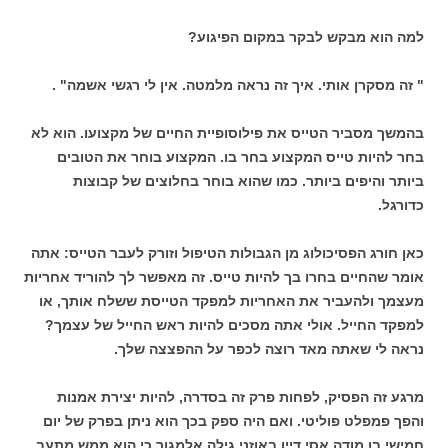
למה הוא מבקש לבקר במקום הפיגוע?
" זה מסקרן אותי. איך זה נראה מלמטה. אין לי רגשי אשמה" .
בהמשך מסביר הטייס את פילוסופיית החיים של מקצועו. הוא לא
בחר להיות טייס המקצוע בחר בו. המקצוע בוחר את הטובים
ביותר והיפים ביותר. כמו שהוא בוחר בחלוצים של קבוצות
כדורגל.
כאן חורג הפסיכולוג מן הגבולות הטיפול וזורק לעבר הטייס: אתה
אומר שהחיים בחרו בך להיות טייס. זה מאפשר לך להוריד אחריות
מעצמך ולהעביר את האחריות למפקד הטייסת ששלח אותך, או
למפקד החייל. אולי אתה מסכים להיות ראש החייל של עצמך?
נראה לי שאתה מאד רוצה לכפר על ההפצצה שלך.
מרגע זה הפסיק, לפחות פרק זה בסדרה, להיות יצירת אמנות
והפך פמפלט פוליטי. ואם היה ספק בכך הוא ניתן בפרק של יום
חמישי בו מודה אסי דיין באוזני גילה אלמגור כי הוא ממש מתעב