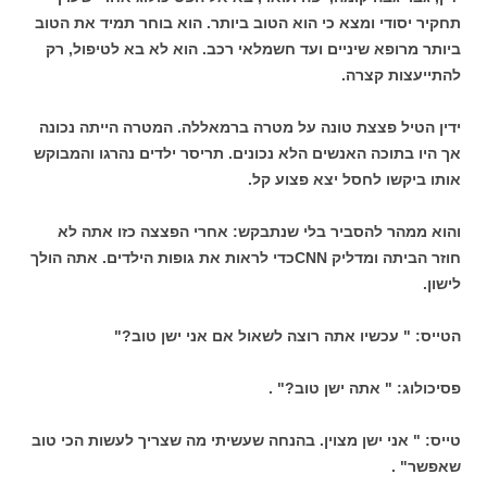
תחקיר יסודי ומצא כי הוא הטוב ביותר. הוא בוחר תמיד את הטוב
ביותר מרופא שיניים ועד חשמלאי רכב. הוא לא בא לטיפול, רק
להתייעצות קצרה.
ידין הטיל פצצת טונה על מטרה ברמאללה. המטרה הייתה נכונה
אך היו בתוכה האנשים הלא נכונים. תריסר ילדים נהרגו והמבוקש
אותו ביקשו לחסל יצא פצוע קל.
והוא ממהר להסביר בלי שנתבקש: אחרי הפצצה כזו אתה לא
חוזר הביתה ומדליק CNNכדי לראות את גופות הילדים. אתה הולך
לישון.
הטייס: " עכשיו אתה רוצה לשאול אם אני ישן טוב?"
פסיכולוג: " אתה ישן טוב?" .
טייס: " אני ישן מצוין. בהנחה שעשיתי מה שצריך לעשות הכי טוב
שאפשר" .