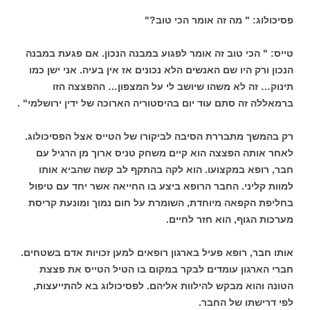
פסיכולוג: " מה זה אומר הכי טוב?"
טייס: " הכי טוב זה אומר לפגוע במבנה הנכון. אם פגעת במבנה
הנכון ורק היו שם האנשים הלא נכונים אז אין בעיה. אני ישן כמו
תינוק… זה לא משהו שיושב לי על המצפון… ההפצצה הזו
ברמאללה זה סתם עוד יום בהיסטוריה הארוכה של ידין ירושלמי" .
רק בהמשך מתבררת הסיבה לביקורו של הטייס אצל הפסיכולוג.
לאחר אותה הפצצה הוא קיים משחק טניס ארוך מן הרגיל עם
חבר, רופא במקצועו. הוא לקה בהתקף לב קשה שהביא אותו
למוות קליני. החבר הרופא ביצע בו החייאה אשר יחד עם טיפול
בחליפת הקפאה מיוחדת, השומרת על חום נמוך ומונעת קריסת
מערכות הגוף, הוא חזר לחיים.
אותו חבר, רופא פעיל בארגון רופאים למען זכויות אדם בשטחים.
חברי הארגון עומדים לבקר במקום בו הטיל הטייס את פצצת
הטונה והוא מבקש להילוות אליהם. לפסיכולוג בא להתייעצות,
לפי דרישתו של החבר.