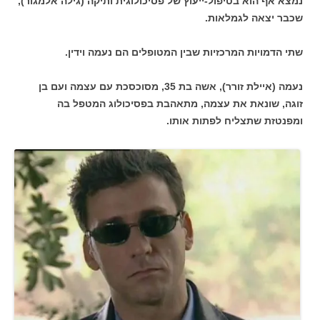
נמצא אף הוא בטיפול-ייעוץ של פסיכולוגית ותיקה (גילה אלמגור),
שכבר יצאה לגמלאות.
שתי הדמויות המרכזיות שבין המטופלים הם נעמה וידין.
נעמה (איילת זורר), אשה בת 35, מסוכסכת עם עצמה ועם בן
זוגה, שונאת את עצמה, מתאהבת בפסיכולוג המטפל בה
ומפנטזת שתצליח לפתות אותו.