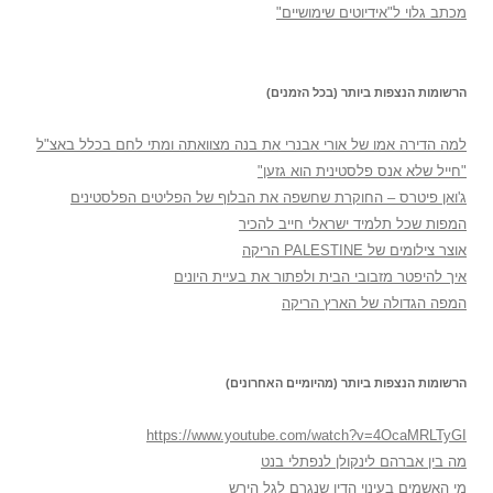
מכתב גלוי ל"אידיוטים שימושיים"
הרשומות הנצפות ביותר (בכל הזמנים)
למה הדירה אמו של אורי אבנרי את בנה מצוואתה ומתי לחם בכלל באצ"ל
"חייל שלא אנס פלסטינית הוא גזען"
ג'ואן פיטרס – החוקרת שחשפה את הבלוף של הפליטים הפלסטינים
המפות שכל תלמיד ישראלי חייב להכיר
אוצר צילומים של PALESTINE הריקה
איך להיפטר מזבובי הבית ולפתור את בעיית היונים
המפה הגדולה של הארץ הריקה
הרשומות הנצפות ביותר (מהיומיים האחרונים)
https://www.youtube.com/watch?v=4OcaMRLTyGI
מה בין אברהם לינקולן לנפתלי בנט
מי האשמים בעינוי הדין שנגרם לגל הירש