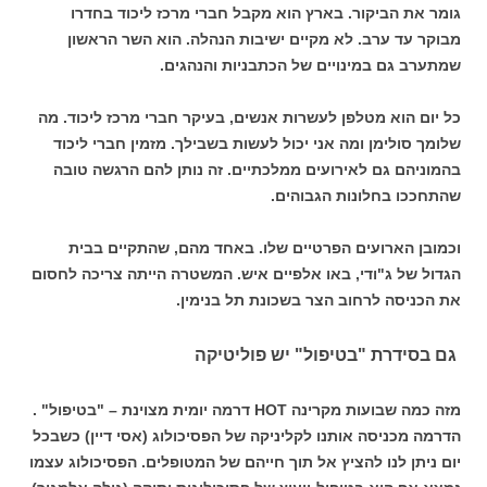
גומר את הביקור. בארץ הוא מקבל חברי מרכז ליכוד בחדרו
מבוקר עד ערב. לא מקיים ישיבות הנהלה. הוא השר הראשון
שמתערב גם במינויים של הכתבניות והנהגים.
כל יום הוא מטלפן לעשרות אנשים, בעיקר חברי מרכז ליכוד. מה
שלומך סולימן ומה אני יכול לעשות בשבילך. מזמין חברי ליכוד
בהמוניהם גם לאירועים ממלכתיים. זה נותן להם הרגשה טובה
שהתחככו בחלונות הגבוהים.
וכמובן הארועים הפרטיים שלו. באחד מהם, שהתקיים בבית
הגדול של ג"ודי, באו אלפיים איש. המשטרה הייתה צריכה לחסום
את הכניסה לרחוב הצר בשכונת תל בנימין.
גם בסידרת "בטיפול" יש פוליטיקה
מזה כמה שבועות מקרינה HOT דרמה יומית מצוינת – "בטיפול" .
הדרמה מכניסה אותנו לקליניקה של הפסיכולוג (אסי דיין) כשבכל
יום ניתן לנו להציץ אל תוך חייהם של המטופלים. הפסיכולוג עצמו