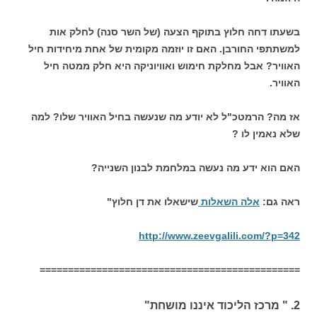
בשעתו דחה חלוץ בתוקף הצעה (של השר סנה) לחלק אות
למשתתפי החורבן. האם זו יוזמה מקומית של אחת מיחידות חיל
האוויר? אבל מחלקת חימוש ואוויוניקה היא חלק ממטה חיל
האוויר.
אז מה? הרמטכ"ל לא יודע מה שנעשה בחיל האוויר שלו? למה
שלא נאמין לו ?
האם הוא ידע מה נעשה במלחמת לבנון השנייה?
ראה גם:
אלה השאלות
שישאלו את דן חלוץ"
http://www.zeevgalili.com/?p=342
==============================================
2. " מרכז הליכוד איננו מושחת"