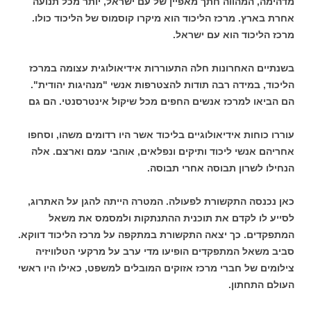
מדהימה, המהווה חתך מאפיין של עם ישראל, יותר מכל תנועה
אחרת בארץ. מרכז הליכוד הוא מיקרו קוסמוס של הליכוד כולו.
מרכז הליכוד הוא עם ישראל.
בשנתיים האחרונות חלה התעוררות אידיאולוגית עצומה במרכז
הליכוד, במידה רבה תודות להצטרפות אנשי "מנהיגות יהודית".
הם הביאו למרכז אנשים החפים מכל שיקול אינטרסנטי. הם גם
עוררו כוחות אידיאולוגיים בליכוד אשר היו רדומים משהו, וסחפו
אחריהם אנשי ליכוד ותיקים ונפלאים, אוהבי עמם וארצם. אלה
הנחילו לשרון תבוסה אחרי תבוסה.
כאן נכנסה התקשורת לפעולה. המטרה הייתה להגן על האתרוג,
לסייע לו לקדם את תוכנית ההתנתקות ולמסמס את משאל
המתפקדים. כך יצאה התקשורת במתקפה על מרכז הליכוד דווקא.
סביב משאל המתפקדים הופיעו מדי ערב על מרקעי הטלוויזיה
צילומים של חברי מרכז אזוקים המובלים למשפט, כאילו היו ראשי
העולם התחתון.