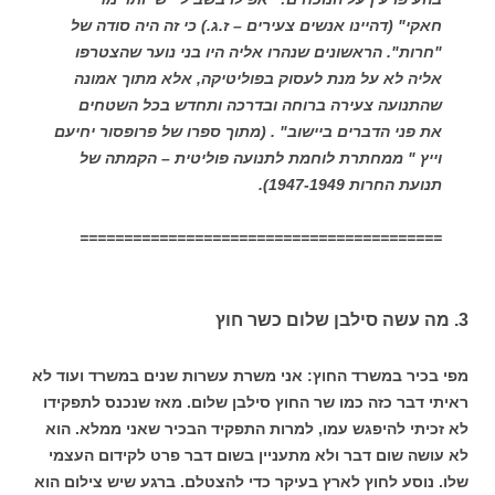
חאקי" (דהיינו אנשים צעירים – ז.ג.) כי זה היה סודה של
"חרות". הראשונים שנהרו אליה היו בני נוער שהצטרפו
אליה לא על מנת לעסוק בפוליטיקה, אלא מתוך אמונה
שהתנועה צעירה ברוחה ובדרכה ותחדש בכל השטחים
את פני הדברים ביישוב" . (מתוך ספרו של פרופסור יחיעם
וייץ " ממחתרת לוחמת לתנועה פוליטית – הקמתה של
תנועת החרות 1947-1949).
=========================================
3. מה עשה סילבן שלום כשר חוץ
מפי בכיר במשרד החוץ: אני משרת עשרות שנים במשרד ועוד לא
ראיתי דבר כזה כמו שר החוץ סילבן שלום. מאז שנכנס לתפקידו
לא זכיתי להיפגש עמו, למרות התפקיד הבכיר שאני ממלא. הוא
לא עושה שום דבר ולא מתעניין בשום דבר פרט לקידום העצמי
שלו. נוסע לחוץ לארץ בעיקר כדי להצטלם. ברגע שיש צילום הוא