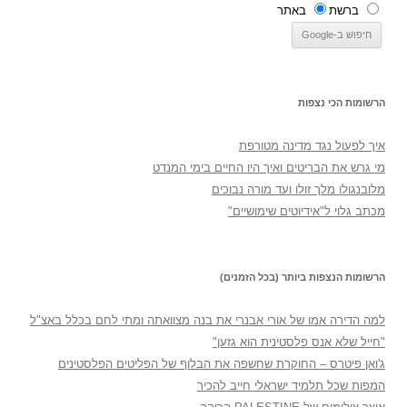
ברשת
באתר
הרשומות הכי נצפות
איך לפעול נגד מדינה מטורפת
מי גרש את הבריטים ואיך היו החיים בימי המנדט
מלובנגולו מלך זולו ועד מורה נבוכים
מכתב גלוי ל"אידיוטים שימושיים"
הרשומות הנצפות ביותר (בכל הזמנים)
למה הדירה אמו של אורי אבנרי את בנה מצוואתה ומתי לחם בכלל באצ"ל
"חייל שלא אנס פלסטינית הוא גזען"
ג'ואן פיטרס – החוקרת שחשפה את הבלוף של הפליטים הפלסטינים
המפות שכל תלמיד ישראלי חייב להכיר