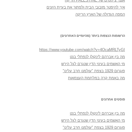
אוצר צילומים של PALESTINE הריקה
איך להיפטר מזבובי הבית ולפתור את בעיית היונים
המפה הגדולה של הארץ הריקה
הרשומות הנצפות ביותר (מהיומיים האחרונים)
https://www.youtube.com/watch?v=4OcaMRLTyGI
מה בין אברהם לינקולן לנפתלי בנט
מי האשמים בעינוי הדין שנגרם לגל הירש
פוגרום 1929 בצפת "עולמנו חרב עלינו"
מה באמת קרה במלחמת העצמאות
פוסטים אחרונים
מה בין אברהם לינקולן לנפתלי בנט
מי האשמים בעינוי הדין שנגרם לגל הירש
פוגרום 1929 בצפת "עולמנו חרב עלינו"