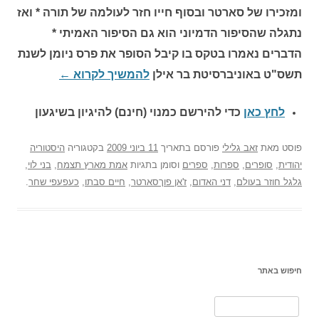
ומזכירו של סארטר ובסוף חייו חזר לעולמה של תורה * ואז
נתגלה שהסיפור הדמיוני הוא גם הסיפור האמיתי *
הדברים נאמרו בטקס בו קיבל הסופר את פרס ניומן לשנת
תשס"ט באוניברסיטת בר אילן
להמשיך לקרוא
←
לחץ כאן
כדי להירשם כ
מנוי (חינם) להיגיון בשיגעון
פוסט
מאת
זאב גלילי
פורסם בתאריך
11 ביוני 2009
בקטגוריה
היסטוריה
יהודית
,
סופרים
,
ספרות
,
ספרים
וסומן בתגיות
אמת מארץ תצמח
,
בני לוי
,
גלגל חוזר בעולם
,
דני האדום
,
ז'אן פוךסארטר
,
חיים סבתו
,
כעפעפי שחר
.
חיפוש באתר