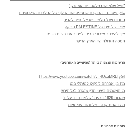
"חייל שלא אנס פלסטינית הוא גזען"
ג'ואן פיטרס – החוקרת שחשפה את הבלוף של הפליטים הפלסטינים
המפות שכל תלמיד ישראלי חייב להכיר
אוצר צילומים של PALESTINE הריקה
איך להיפטר מזבובי הבית ולפתור את בעיית היונים
המפה הגדולה של הארץ הריקה
הרשומות הנצפות ביותר (מהיומיים האחרונים)
https://www.youtube.com/watch?v=4OcaMRLTyGI
מה בין אברהם לינקולן לנפתלי בנט
מי האשמים בעינוי הדין שנגרם לגל הירש
פוגרום 1929 בצפת "עולמנו חרב עלינו"
מה באמת קרה במלחמת העצמאות
פוסטים אחרונים