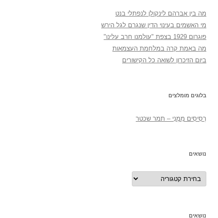
מה בין אברהם לינקולן לנפתלי בנט
מי האשמים בעינוי הדין שנגרם לגל הירש
פוגרום 1929 בצפת "עולמנו חרב עלינו"
מה באמת קרה במלחמת העצמאות
ביום הזיכרון לשואה כל הקישורים
בלוגים מומלצים
רְסִיסִים מִמֶנִי – תמר שכטר
נושאים
נושאים
נושאים