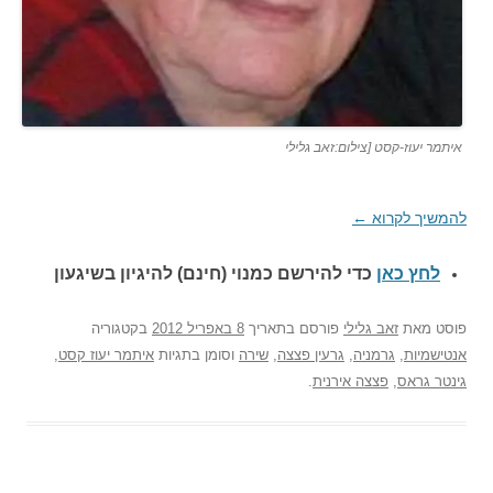
איתמר יעוז-קסט [צילום:זאב גלילי
להמשיך לקרוא
←
לחץ כאן
כדי להירשם כ
מנוי (חינם) להיגיון בשיגעון
פוסט
מאת
זאב גלילי
פורסם בתאריך
8 באפריל 2012
בקטגוריה
אנטישמיות
,
גרמניה
,
גרעין פצצה
,
שירה
וסומן בתגיות
איתמר יעוז קסט
,
גינטר גראס
,
פצצה אירנית
.