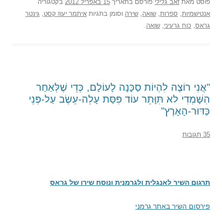
פוסט
מאת
זאב גלילי
פורסם בתאריך
15 באפריל 2012
בקטגוריה
אנטישמיות
,
ספרות
,
שואה
,
שירה
וסומן בתגיות
איתמר יעוז קסט
,
גינטר
גראס
,
כוח גרעיני
,
שואה
.
"אֲנִי רוֹצֶה לִהְיוֹת סַכָּנָה לָעוֹלָם, כְּדֵי שֶׁלְּאַחַר
הִשָּׁמְדִי לא תִּוָּתֵר עוֹד פִּסַּת עָלֵה-עֵשֶׂב עַל-פְּנֵי
כַּדּוּר-הָאָרֶץ"
35 תגובות
תרגום השיר לאנגלית ולגרמנית ונוסח שירו של גראס
פירסום השיר באתר גרמני