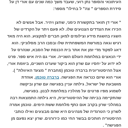
העיתונאי והסופר נתן רועי, שעבד משך כמה שנים עם אורי דן על
סידרת הספרים " צה" ל בחילו" מספר:
" אורי דן תואר בתקשורת כימני, שחצן ויהיר. אבל אנשים לא
הכירו את הצדדים הצנועים שלו. לא פעם ויתר על הקרדיט של
השגיו בהשגת מידע וצילומים למען חברים למקצוע. הוא היה מאד
רגיש וגאה במורשת המשפחתית שלו ובסבו הרב מסלוניקי. הוא
דאג לפקוד מדי זמן את אתר בית הכנסת של הסבא, שנהרס על
ידי הנאצים במלחמת העולם השנייה. אורי גם היה איש ספר. פרט
לא ידוע על יחסיו עם שרון הוא ביקור שערכו השניים, ביוזמת אורי,
אצל ההיסטוריונית ברברה טוכמן (מחברת " מצעד האיוולת" ).
אורי הוא שיזם כנראה את הפגישה.
ברברה טוכמן
, אוהדת
מושבעת של ישראל, גילתה עניין בפגישה עם שרון וביקשה
לשמוע מפיו פרטים על מהלכיו במלחמת לבנון. בפגישה,
שהתקיימה בביתה של ההיסטוריונית, היא גילתה התמצאות רבה
במהלכי שרון בקרב אום כתף מלחמת ששת הימים. טוכמן אמרה
לשרון כי הטרגדיה של מנהיגים היא שהם מבצעים ואילו כותבי
ההיסטוריה חותכים בבשר החי כמו כירורגים. שרון יצא נפעם מן
הפגישה" .