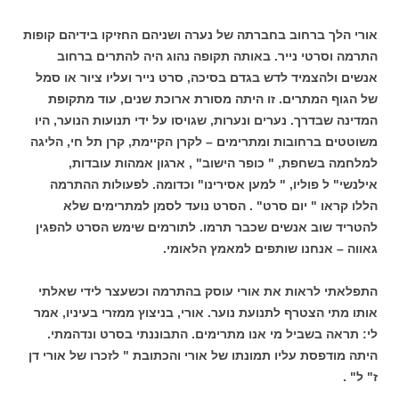
אורי הלך ברחוב בחברתה של נערה ושניהם החזיקו בידיהם קופות
התרמה וסרטי נייר. באותה תקופה נהוג היה להתרים ברחוב
אנשים ולהצמיד לדש בגדם בסיכה, סרט נייר ועליו ציור או סמל
של הגוף המתרים. זו היתה מסורת ארוכת שנים, עוד מתקופת
המדינה שבדרך. נערים ונערות, שגויסו על ידי תנועות הנוער, היו
משוטטים ברחובות ומתרימים – לקרן הקיימת, קרן תל חי, הליגה
למלחמה בשחפת, " כופר הישוב" , ארגון אמהות עובדות,
אילנשי" ל פוליו, " למען אסירינו" וכדומה. לפעולות ההתרמה
הללו קראו " יום סרט" . הסרט נועד לסמן למתרימים שלא
להטריד שוב אנשים שכבר תרמו. לתורמים שימש הסרט להפגין
גאווה – אנחנו שותפים למאמץ הלאומי.
התפלאתי לראות את אורי עוסק בהתרמה וכשעצר לידי שאלתי
אותו מתי הצטרף לתנועת נוער. אורי, בניצוץ ממזרי בעיניו, אמר
לי: תראה בשביל מי אנו מתרימים. התבוננתי בסרט ונדהמתי.
היתה מודפסת עליו תמונתו של אורי והכתובת " לזכרו של אורי דן
ז" ל" .