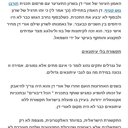
האמון העיוור של אורי דן בשרון התערער עם פרסום תכנית
חורבן
גוש קטיף
. דן האמין בתחילה (כך אמר לי) כי זהו תרגיל של שרון
ולבסוף לא יבצע את התכנית. כשלבסוף נחרב הגוש כבר לא היו
היחסים בין השניים כבעבר. על נאמנותו לשרון שילם אורי דן מחיר
אישי כבד. הוא זכה לקיתונות של בוז וליגלגוג מצד עמיתים
למקצוע והותקף בעיקר על ידי השמאל.
תקשורת בלי עיתונאים
על גנרלים ותקים נהוג לומר כי אינם מתים אלא נמוגים. אמירה זו
נכונה במידת מה גם לגבי עיתונאים גדולים.
בשנים האחרונות הועם זוהרו של אורי דן והוא היה צריך להיאבק
על זכותו להופיע כמגיש שותף בתכנית " הכל דיבורים" ובתכניות
אקטואליה ירודות. בעידן בו פועלת בישראל תקשורת ללא
עיתונאים כבר לא היה מקום לאורי דן.
התקשורת הישראלית, במיוחד האלקטרונית, מוצפת לא רק
בשמאלנים אלא באנשים שהיכולת המקצועית שלהם מעוררת לא