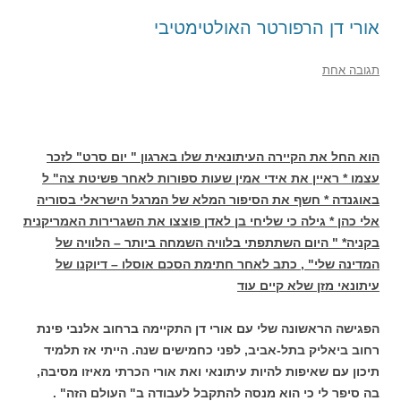
אורי דן הרפורטר האולטימטיבי
תגובה אחת
הוא החל את הקיירה העיתונאית שלו בארגון " יום סרט" לזכר
עצמו * ראיין את אידי אמין שעות ספורות לאחר פשיטת צה" ל
באוגנדה * חשף את הסיפור המלא של המרגל הישראלי בסוריה
אלי כהן * גילה כי שליחי בן לאדן פוצצו את השגרירות האמריקנית
בקניה* " היום השתתפתי בלוויה השמחה ביותר – הלוויה של
המדינה שלי" , כתב לאחר חתימת הסכם אוסלו – דיוקנו של
עיתונאי מזן שלא קיים עוד
הפגישה הראשונה שלי עם אורי דן התקיימה ברחוב אלנבי פינת
רחוב ביאליק בתל-אביב, לפני כחמישים שנה. הייתי אז תלמיד
תיכון עם שאיפות להיות עיתונאי ואת אורי הכרתי מאיזו מסיבה,
בה סיפר לי כי הוא מנסה להתקבל לעבודה ב" העולם הזה" .