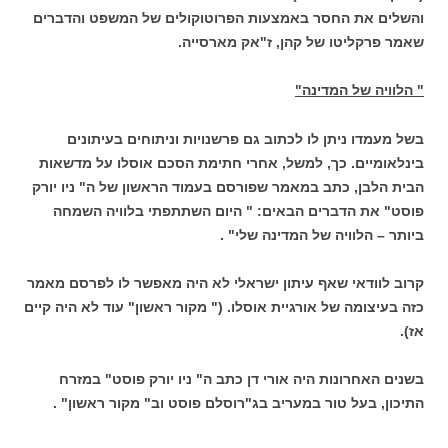
והשלים את החסר באמצעות הפרוטוקולים של המשפט והדברים
שאמר פרקליטו של קהן, ז"אק מארסייה.
" הלוויה של המדינה"
בשל מעמדו ניתן לו לכתוב גם פרשנויות וניתוחים בעיתונים
בינלאומיים. כך, למשל, אחרי חתימת הסכם אוסלו על מדשאות
הבית הלבן, כתב במאמר שפורסם בעמוד הראשון של ה" ניו יורק
פוסט" את הדברים הבאים: " היום השתתפתי בלוויה השמחה
ביותר – הלוויה של המדינה שלי" .
קרוב לוודאי שאף עיתון ישראלי לא היה מאפשר לו לפרסם מאמר
כזה בעיצומה של אורגיית אוסלו. (" מקור ראשון" עוד לא היה קיים
אז).
בשנים האחרונות היה אורי דן כתב ה" ניו יורק פוסט" במזרח
התיכון, בעל טור במעריב בג"רוסלם פוסט וב" מקור ראשון" .