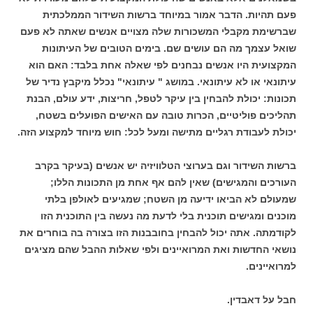
פעם תהיות. הדבר אמור במיוחד ברשות השידור הממלכתית
שברשימת מקבלי המשכורות שלה מצויים אנשים שאתה לא פעם
שואל עצמך מה הם עושים שם. בימים הטובים של העיתונות
המקצועית היו אנשים נבחנים לפי שאלה אחת בלבד: האם הוא
עיתונאי או לא עיתונאי. במושג " עיתונאי" נכלל מיקבץ נדיר של
תכונות: יכולת להבחין בין עיקר לטפל, חריצות, ידע עולם, הבנת
תהליכים פוליטיים, הכרות טובה עם האישים הפועלים בשטח,
יכולת לעבודת רגליים מתישה ומעל לכל: חוש מיוחד למקצוע הזה.
ברשות השידור וגם בערוצי הטלוויזיה יש אנשים (בעיקר בקרב
העורכים והמגישים) שאין להם אף אחת מן התכונות הללו;
שמעולם לא הביאו ידיעה מן השטח; שמגיעים לאולפן בלתי
מוכנים ומגישים תוכנית בלי לדעת מה נעשה בין התוכנית הזו
לקודמתה. אתה יכול להבחין בחובבנות הזו בצורה בה בוחרים את
נושאי החדשות ואת המרואיינים ולפי שאלות ההבל שהם מציגים
למרואיינים.
חבל על דאבדין.