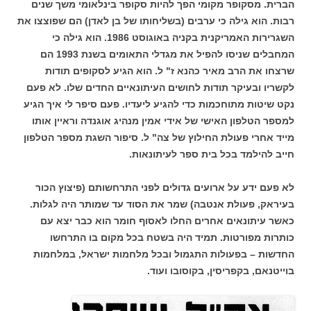
הברית. מסקופר מקומי הפך להיות סקופר בינלאומי משך שנים
רבות. הוא גילה כי ערבים (בשליחותו של בן לאדן) הם שפוצצו את
השגרירות האמריקנית בקניה באוגוסט 1986. הוא גילה כי
המחבלים שניסו להפיל את מגדלי התאומים בשנת 1993 הם
שרצחו את הרב מאיר כהנא ז" ל. הוא הגיע לסקופים תודות
לקשריו ובעיקר תודות לחושים העיתונאיים החדים שלו. לא פעם
נקט שיטות מתוחכמות כדי להגיע ליעדיו. פעם סיפר לי איך הגיע
למספר הטלפון האישי של אידי אמין מנהיג אוגנדה וראיין אותו
מייד אחרי פעולת החילוץ של צה" ל. סיפור השגת מספר הטלפון
חייב להילמד בכל בית ספר לעיתונאות.
לא פעם ידע על ארועים גדולים לפני התרחשותם (פיצוץ הכור
בעיראק, פעולת אנטבה) שמר את הסוד עד שמותר היה לגלות.
כאשר עיתונאים אחרים החלו לאסוף חומר הוא כבר יצא עם
כותרות מפורטות. תמיד היה בשטח בכל מקום בו התרחשו
החדשות – בפעולות התגמול ובכל מלחמות ישראל, במלחמות
בוייטנאם, בקפריסין, בקוסובו ועוד.