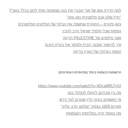
למה הדירה אמו של אורי אבנרי את בנה מצוואתה ומתי לחם בכלל באצ"ל
"חייל שלא אנס פלסטינית הוא גזען"
ג'ואן פיטרס – החוקרת שחשפה את הבלוף של הפליטים הפלסטינים
המפות שכל תלמיד ישראלי חייב להכיר
אוצר צילומים של PALESTINE הריקה
איך להיפטר מזבובי הבית ולפתור את בעיית היונים
המפה הגדולה של הארץ הריקה
הרשומות הנצפות ביותר (מהיומיים האחרונים)
https://www.youtube.com/watch?v=4OcaMRLTyGI
מה בין אברהם לינקולן לנפתלי בנט
מי האשמים בעינוי הדין שנגרם לגל הירש
פוגרום 1929 בצפת "עולמנו חרב עלינו"
מה באמת קרה במלחמת העצמאות