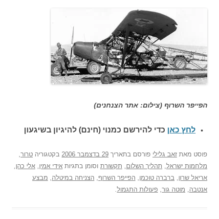
הפייפר השרוף (צילום: אתר הצנחנים)
לחץ כאן
כדי להירשם כ
מנוי (חינם) להיגיון בשיגעון
פוסט
מאת
זאב גלילי
פורסם בתאריך
29 בדצמבר 2006
בקטגוריה
טרור
,
מלחמות ישראל
,
תהליך השלום
,
תקשורת
וסומן בתגיות
אידי אמין
,
אלי כהן
,
אריאל שרון
,
ברברה טוכמן
,
הפייפר השרוף
,
הצניחה במיטלה
,
מבצע
אנטבה
,
מוטה גור
,
פעולות התגמול
.