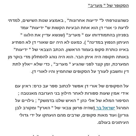
הסקופר של " מעריב"
כשהצטרפתי ל" ידיעות אחרונות" , באמצע שנות השישים, למדתי
לדעת כי אורי דן הוא אחת הבעיות הקשות ש" ידיעות" עמד
בפניהן בהתמודדותו עם " מעריב" (שנשא עדיין את הלוגו "
העיתון הנפוץ במדינה" ). כמעט לא היה יום שאורי דן לא הפתיע
באיזו כותרת סקופ בעמוד הראשון. הכתב הצבאי של " ידיעות"
באותה תקופה היה איתן הבר. הוא היה נוהג להסתלק מדי בוקר מן
המערכת, זמן קצר לפני שהגיע " מעריב" , כדי שלא ייאלץ לתת
דין וחשבון לעורך על הסקופים שהחמיץ והיו לאורי דן.
על הסקופים של אורי דן אפשר לכתוב ספר עב כרס: ראיון עם
אידי אמין שעות ספורות לאחר חילוץ בני הערובה מאנטבה ;
הסיפור המלא של אלי כהן " האיש שלנו בדמשק" ; גילויים על
המרגל
ישראל בר
(שהיה פרשן צבאי של " הארץ" ומקורב לבן
גוריון) ועוד מאות סקופים, שרבים מהם הועתקו על ידי גדולי
העיתונים בעולם.