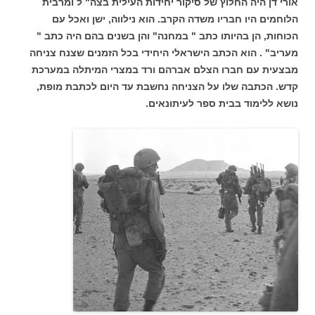
אורי דן היה החלוץ של סיקור יחידות העילית בצה" ל ומרבית
הלוחמים היו חבריו משדה הקרב. הוא נילווה, ישן ואכל עם
הכוחות, הן בהיותו כתב " במחנה" והן בשנים בהם היה כתב "
מעריב" . הוא הכתב הישראלי היחידי בכל הזמנים שצנח צניחה
מבצעית עם חברו הצלם אברהם ורד במצרי המיתלה במערכת
קדש. הכתבה שלו על הצניחה נחשבת עד היום לכתבת מופת,
נושא ללימוד בבית ספר לעיתונאים.