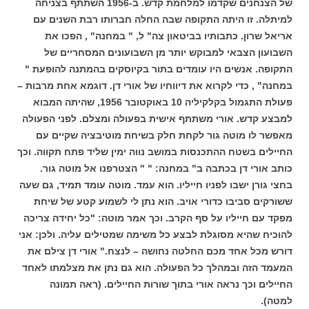
של הצנחנים שקדמו למלחמת קדש. ב-1956 השתתף בצניחה
למיתלה. זו היתה התקופה שבה החלה חברותו רבת השנים עם
אריאל שרון. כתבותיו בביטאון צה" ל, " במחנה" , הפכו את
השבועון הצבאי למבוקש יותר מן השבועונים המסחריים של
התקופה. אנשים היו עומדים בתור בקיוסקים בהמתנה להופעת "
במחנה" , כדי לקרוא את דיווחיו של אורי דן. דוגמא אחת מרבות –
פעולת התגמול בקלקיליה 10 באוקטובר 1956, שהיתה המבוא
למבצע קדש. אורי משתתף אישית בפעולה ומצלם. לפני הפעולה
מאפשר לו מוטה גור לקחת חלק בשיחת מוטיבציה שקיים עם
החיילים בשטח ההתכנסות במושב נווה ימין שליד פתח תקווה. וכך
כותב אורי דן בכתבה ב" במחנה: " " הצטרפנו אל מוטה גור.
בחצי גורן ישבו לפניו חייליו. הוא עמד. מוטה עומד תמיד, גם שעה
ששורקים סביבו כדורי אויב. הוא נתן לי לשמוע קטע של שיחת
מפקד עם חייליו על סף הקרב. וכך אמר מוטה: "כל יחידה צריכה
להוכיח שהיא מסוגלת לבצע כל משימה שמטילים עליה. ולכן: אני
דורש מכל אחד מכם החלטה נחושה – לנצח." אורי דן צילם את
המעמד הזה ובמהלך כל הפעולה. הוא גם נתן את מצלמתו לאחד
החיילים וכך נראה אורי בתוך שורות החיילים. (ראה תמונה
למטה).