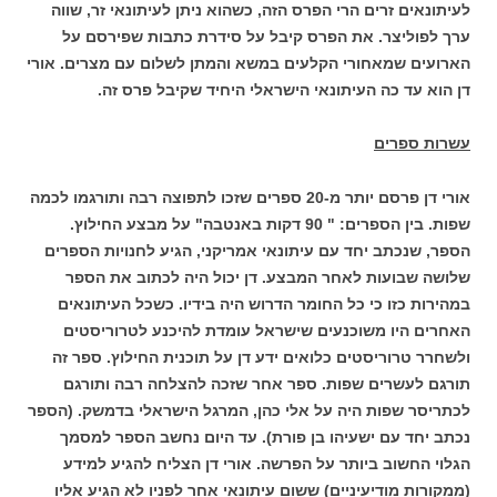
לעיתונאים זרים הרי הפרס הזה, כשהוא ניתן לעיתונאי זר, שווה
ערך לפוליצר. את הפרס קיבל על סידרת כתבות שפירסם על
הארועים שמאחורי הקלעים במשא והמתן לשלום עם מצרים. אורי
דן הוא עד כה העיתונאי הישראלי היחיד שקיבל פרס זה.
עשרות ספרים
אורי דן פרסם יותר מ-20 ספרים שזכו לתפוצה רבה ותורגמו לכמה
שפות. בין הספרים: " 90 דקות באנטבה" על מבצע החילוץ.
הספר, שנכתב יחד עם עיתונאי אמריקני, הגיע לחנויות הספרים
שלושה שבועות לאחר המבצע. דן יכול היה לכתוב את הספר
במהירות כזו כי כל החומר הדרוש היה בידיו. כשכל העיתונאים
האחרים היו משוכנעים שישראל עומדת להיכנע לטרוריסטים
ולשחרר טרוריסטים כלואים ידע דן על תוכנית החילוץ. ספר זה
תורגם לעשרים שפות. ספר אחר שזכה להצלחה רבה ותורגם
לכתריסר שפות היה על אלי כהן, המרגל הישראלי בדמשק. (הספר
נכתב יחד עם ישעיהו בן פורת). עד היום נחשב הספר למסמך
הגלוי החשוב ביותר על הפרשה. אורי דן הצליח להגיע למידע
(ממקורות מודיעיניים) ששום עיתונאי אחר לפניו לא הגיע אליו