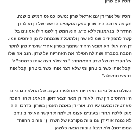
יחסיו עם שרון
יחסיו של אורי דן עם אריאל שרון נמשכו כמעט חמישים שנה.
תקופה ארוכה היה שרון ספק הסקופים הראשי של דן ואילו דן
החזיר לו בנאמנות ללא סייג. הוא המשיך לשמור לו אמונים בלי
קשר לתפקידים שמילא שרון ולתועלת שצמחה לו מן היחסים עמו.
דן היה אולי העיתונאי היחיד שתמך בשרון אחרי שועדת כהן לחקר
הטבח בסברה ושתילה הטילה את האחריות על שרון. הנבואה שלו
על הקריירה של שרון התאמתה: " מי שלא רצה אותו כרמטכ" ל
יקבל אותו כשר ביטחון ומי שלא רצה אותו כשר ביטחון יקבל אותו
כראש ממשלה" .
בעולם הפוליטי בו נאמנויות מתחלפות בקצב של החלפת גרביים
היו היחסים הין שרון לאורי דן מאד יוצאי דופן. הנאמנות הזו הפכה
פאתטית וכמעט עיוורת. אורי דן באמת האמין בשרון ובדרכו והיה
מוכן ללכת אחריו בעיניים עצומות. למרות הקשר האישי ביניהם
לא נמנה אורי דן עם צוות מקורביו של השרון (" פורום החווה"
המפורסם) ולא קיבל טובות הנאה כלשהן.