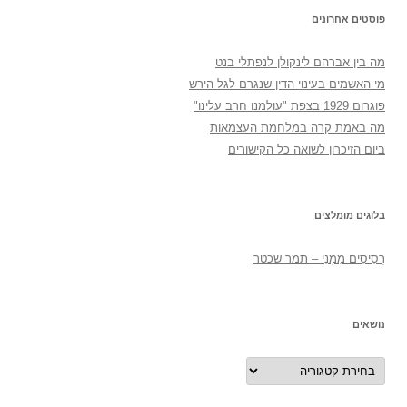
פוסטים אחרונים
מה בין אברהם לינקולן לנפתלי בנט
מי האשמים בעינוי הדין שנגרם לגל הירש
פוגרום 1929 בצפת "עולמנו חרב עלינו"
מה באמת קרה במלחמת העצמאות
ביום הזיכרון לשואה כל הקישורים
בלוגים מומלצים
רְסִיסִים מִמֶנִי – תמר שכטר
נושאים
נושאים