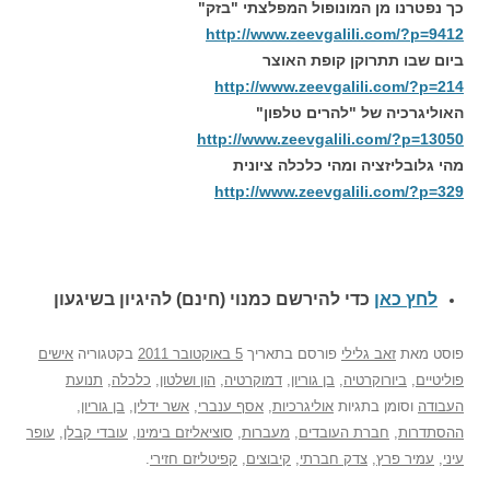
כך נפטרנו מן המונופול המפלצתי "בזק"
http://www.zeevgalili.com/?p=9412
ביום שבו תתרוקן קופת האוצר
http://www.zeevgalili.com/?p=214
האוליגרכיה של "להרים טלפון"
http://www.zeevgalili.com/?p=13050
מהי גלובליזציה ומהי כלכלה ציונית
http://www.zeevgalili.com/?p=329
לחץ כאן
כדי להירשם כ
מנוי (חינם) להיגיון בשיגעון
פוסט
מאת
זאב גלילי
פורסם בתאריך
5 באוקטובר 2011
בקטגוריה
אישים
פוליטיים
,
ביורוקרטיה
,
בן גוריון
,
דמוקרטיה
,
הון ושלטון
,
כלכלה
,
תנועת
העבודה
וסומן בתגיות
אוליגרכיות
,
אסף ענברי
,
אשר ידלין
,
בן גוריון
,
ההסתדרות
,
חברת העובדים
,
מעברות
,
סוציאליזם בימינו
,
עובדי קבלן
,
עופר
עיני
,
עמיר פרץ
,
צדק חברתי
,
קיבוצים
,
קפיטליזם חזירי
.