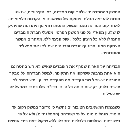
המשק ההסתדרותי שלפני קום המדינה, כמו הקיבוצים, שגשג
תודות להזרמה הבלתי פוסקת של משאבים מן הקרנות הלאומיים.
לאחר קום המדינה נהנה המשק ההסתדרותי מן היתרונות שהעניק
לו שלטון מפא"י על פני המשק הפרטי. מפעלי חברת העובדים
התנהלו ללא כל היגיון כלכלי. שוק פנימי ללא מתחרים אפשר
העסקת המוני פרוטקציונרים ופרזיטים שמילאו את מפעליה
ומוסדותיה.
הבדיחה על האריה שטרף את העובדים שאיש לא חש בחסרונם
היא אחת מרבות ששיקפו את התקופה. למשל הבדיחה על מבקר
הסוכנות ששואל שני פקידים מה תפקידם בדיוק. ותשובתם: לא
עושים כלום, רק שותים תה כל היום. בדו"ח שלו כתב: במפעל זה
יש כפילות.
כשנגמרו המשאבים הציבוריים נחשף כי מדובר במשק רקוב עד
היסוד. מנהלים מונו על פי קשריהם (המפלגתיים) ולא על פי
כישוריהם. החלטות כלכליות נתקבלו ללא שיקול דעת בידי אנשים