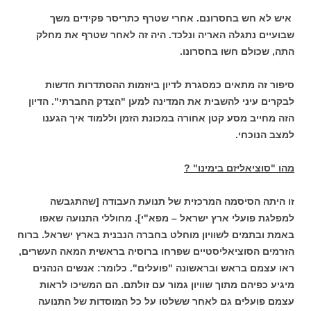
איש לא חש בחסרונם. אחרי שטרף כתריסר פקידים משך
שבועיים נתגלה האריה ונלכד. היה זה לאחר שטרף את מחלק
התה, שכולם חשו בחסרונו.
סיפור זה מתאים כמסגרת לדיון ביוזמות ההסתדרות חדשות
לבקרים עיני להשבית את המדינה למען "הצדק החברתי". הדיון
הזה מחייב מסע קטן אחורה במכונת הזמן וללמוד איך הגענו
למצב הנוכחי.
מהו "סוציאליזם בימינו" ?
זו היתה הסיסמה המרכזית של תנועת העבודה [שהתגבשה
למפלגת פועלי ארץ ישראל – מפא"י]. מחוללי התנועה שאפו
באמת ובתמים לשוויון מוחלט בחברה הנבנית בארץ ישראל. ברוח
הזרמים הסוציאליסטיים שפרחו ברוסיה בראשית המאה העשרים,
ראו עצמם בראש ובראשונה "פועלים". כלומר: אנשים הנהנים
מיגיע כפיהם מתוך שוויון גמור עם זולתם. הם המשיכו לראות
עצמם פועלים גם לאחר ששלטו על כל המוסדות של התנועה