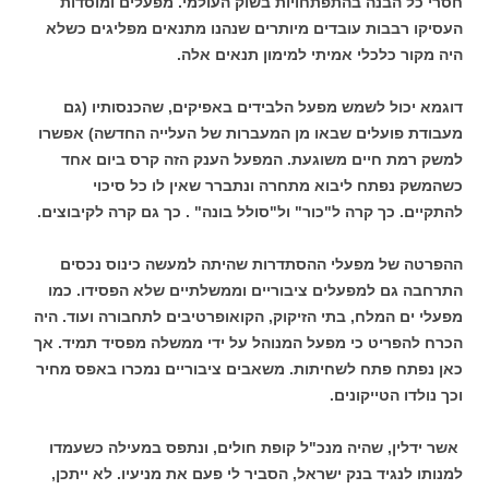
חסרי כל הבנה בהתפתחויות בשוק העולמי. מפעלים ומוסדות
העסיקו רבבות עובדים מיותרים שנהנו מתנאים מפליגים כשלא
היה מקור כלכלי אמיתי למימון תנאים אלה.
דוגמא יכול לשמש מפעל הלבידים באפיקים, שהכנסותיו (גם
מעבודת פועלים שבאו מן המעברות של העלייה החדשה) אפשרו
למשק רמת חיים משוגעת. המפעל הענק הזה קרס ביום אחד
כשהמשק נפתח ליבוא מתחרה ונתברר שאין לו כל סיכוי
להתקיים. כך קרה ל"כור" ול"סולל בונה" . כך גם קרה לקיבוצים.
ההפרטה של מפעלי ההסתדרות שהיתה למעשה כינוס נכסים
התרחבה גם למפעלים ציבוריים וממשלתיים שלא הפסידו. כמו
מפעלי ים המלח, בתי הזיקוק, הקואופרטיבים לתחבורה ועוד. היה
הכרח להפריט כי מפעל המנוהל על ידי ממשלה מפסיד תמיד. אך
כאן נפתח פתח לשחיתות. משאבים ציבוריים נמכרו באפס מחיר
וכך נולדו הטייקונים.
אשר ידלין, שהיה מנכ"ל קופת חולים, ונתפס במעילה כשעמדו
למנותו לנגיד בנק ישראל, הסביר לי פעם את מניעיו. לא ייתכן,