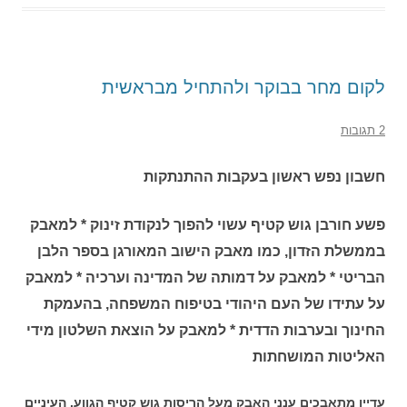
לקום מחר בבוקר ולהתחיל מבראשית
2 תגובות
חשבון נפש ראשון בעקבות ההתנתקות
פשע חורבן גוש קטיף עשוי להפוך לנקודת זינוק * למאבק
בממשלת הזדון, כמו מאבק הישוב המאורגן בספר הלבן
הבריטי * למאבק על דמותה של המדינה וערכיה * למאבק
על עתידו של העם היהודי בטיפוח המשפחה, בהעמקת
החינוך ובערבות הדדית * למאבק על הוצאת השלטון מידי
האליטות המושחתות
עדיין מתאבכים ענני האבק מעל הריסות גוש קטיף הגווע. העיניים