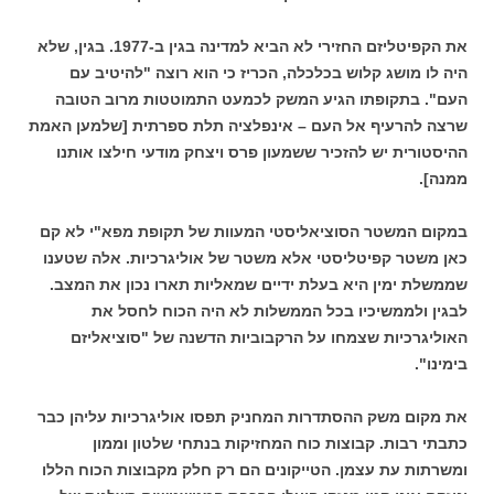
את הקפיטליזם החזירי לא הביא למדינה בגין ב-1977. בגין, שלא
היה לו מושג קלוש בכלכלה, הכריז כי הוא רוצה "להיטיב עם
העם". בתקופתו הגיע המשק לכמעט התמוטטות מרוב הטובה
שרצה להרעיף אל העם – אינפלציה תלת ספרתית [שלמען האמת
ההיסטורית יש להזכיר ששמעון פרס ויצחק מודעי חילצו אותנו
ממנה].
במקום המשטר הסוציאליסטי המעוות של תקופת מפא"י לא קם
כאן משטר קפיטליסטי אלא משטר של אוליגרכיות. אלה שטענו
שממשלת ימין היא בעלת ידיים שמאליות תארו נכון את המצב.
לבגין ולממשיכיו בכל הממשלות לא היה הכוח לחסל את
האוליגרכיות שצמחו על הרקבוביות הדשנה של "סוציאליזם
בימינו".
את מקום משק ההסתדרות המחניק תפסו אוליגרכיות עליהן כבר
כתבתי רבות. קבוצות כוח המחזיקות בנתחי שלטון וממון
ומשרתות עת עצמן. הטייקונים הם רק חלק מקבוצות הכוח הללו