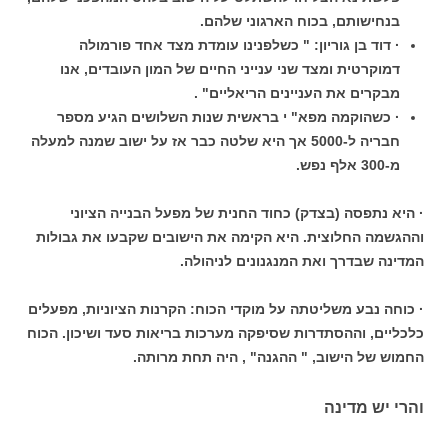
בנחישותם, בכוח הארגוני שלהם.
· דוד בן גוריון: " כשלפנינו עומדת מצד אחד פורמולה
דמוקרטית ומצד שני ענייני החיים של המון העובדים, אנו
מבקרים את העניינים הריאליים" .
· כשהוקמה מפא" י בראשית שנות השלושים הגיע מספר
חבריה ל-5000 אך היא שלטה כבר אז על ישוב שמנה למעלה
מ-300 אלף נפש.
· היא נתפסה (בצדק) כחוד החנית של מפעל הבנייה הציוני
וההגשמה החלוצית. היא הקימה את הישובים שקבעו את גבולות
המדינה שבדרך ואת המנגנונים לניהולה.
· כוחה נבע משליטתה על מוקדי הכוח: הקרנות הציוניות, מפעלים
כלכליים, וההסתדרות שסיפקה מערכות בריאות סעד ושיכון. הכוח
החמוש של הישוב, " ההגנה" , היה תחת מרותה.
והרי יש מדינה