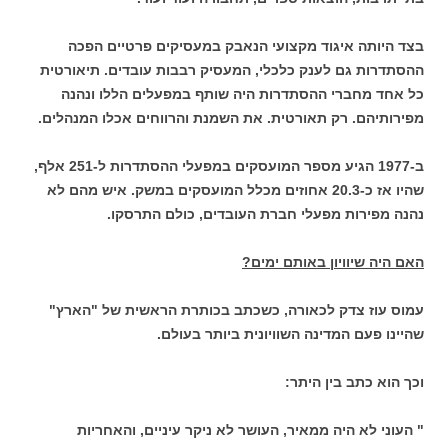
בצד היותה איגוד מקצועי הנאבק במעסיקים פרטיים הפכה
ההסתדרות גם לענק כלכלי, המעסיק רבבות עובדים. תיאורטית
כל אחד מחברי ההסתדרות היה שותף במפעלים הללו ונהנה
מפירותיהם. רק תאורטית. את השמנת והרווחים אכלו המנהלים.
ב-1977 הגיע מספר המועסקים במפעלי ההסתדרות ל-251 אלף,
שהיו אז כ-20.3 אחוזים מכלל המועסקים במשק. איש מהם לא
נהנה מפירות מפעלי חברת העובדים, כולם התרסקו.
האם היה שיוויון באותם ימים?
עמוס עוז צדק לכאורה, כשכתב בכותרת הראשית של "הארץ"
שהיינו פעם המדינה השוויונית ביותר בעולם.
וכך הוא כתב בין היתר:
" העוני לא היה ממאיר, העושר לא ניקר עיניים, והאחריות