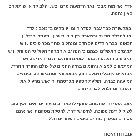
עדיין אדומות מבכי ונאד הדמעות טרם יבש. והלב קרוע ושותת דם
באין נחמה.
ובתקשורת כבר עברו לסדר היום ועוסקים ב"כוכב נולד"
ובטלנובלה חדשה ובמאבק בין ביבי לשרון. וספסרי הנדל"ן
הלאומי כבר רוקדים על הדם ומנהלים סחר מכר פוליטי. ויש
תמימים המשלים עצמם כי הנה יבוא המהפך הפוליטי המיוחל. ויש
המציעים התכנסות בתוך עצמנו והתנערות מן המדינה. ויש
המתאווים למצוא ניחומים בחיק החמים של עולם התורה החרדי,
מנותקים מהבלי העולם הזה, ממצוקותיו ומתביעותיו. ובינתיים
המועקה כבדה, ותולעת הספק מכרסמת והייאוש מרעיל את
הנשמה ומחלחל לעורקי הדם.
מצב נפשי זה, שהכותב שותף לו כמו רבים אחרים, אינו יועץ טוב
לשיקול דעת מפוכח. לחיפושי דרך, להסקת מסקנות. אך איננו
פטורים מניסיון כזה גם בימים השחורים הללו.
עובדות היסוד