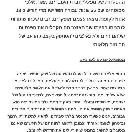
ההפקרות של מפעלי חברת העובדים. מאות אלפי
מבוטחים שב-35 שנות עבודה הפרישו מדי חודש כ-18
אחוז לקופות מצאו עצמם מופקרים. רבים שכחו שתודות
לנתניהו בהיותו שר האוצר הם מקבלים את הפנסיות
שלהם היום ולא נאלצים להסתפק בקצבת הרעב של
הביטוח הלאומי.
מסוציאליזם לאוליגרכיזם
הסוציאליזם נכשל בכל העולם והשיטה של שוק חופשי ויוזמה
יצירתית ניצחה. יכולים לקרוא לזה קפיטליזם, ניאו ליברליזם או
בכל שם אחר. אך אין דרך אחרת להגדיל את העוגה הלאומית
אלא על ידי מתן חופש למרצם של ממציאים, לכושר הניהול של
יצרנים, משווקים ובעלי יוזמה. תפקיד הממשלה במשק כזה הוא
לאפשר שוק חופשי אמיתי. למנוע מונופולים המכתיבים מחירים
גבוהים, למנוע פערי הכנסה בלתי סבירים, לדאוג לתשתיות, חינוך
וביטחון לאומי ואזרחי וכמובן לדאוג לרווחתם של חלשים שאינם
מסוגלים להשיג בתנאי שוק רגילים את הדרוש לקיומם.