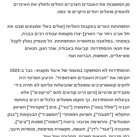
מן המושבות את העובדים הערביים הזולים ולאלץ את האיכרים
להעסיק פועלים יהודים היקרים פי כמה.
התפתחות הערים בעקבות העליות [עולים בעלי אמצעים שבנו את
תל אביב ויתר ערי הארץ] יצרו מקומות עבודה רבים בבניה,
במסחר, במלאכה ובתעשייה המתפתחת. כל מעסיק נאלץ לקבל
את תנאי ההסתדרות: קביעות בעבודה, שכר הוגן, תנאים
סוציאליים, חופשות, הבראה ועוד.
ההסתדרות לא הסתפקה במעמד של איגוד מקצועי. כבר ב-1923
הקימה את "חברת העובדים השיתופית". הרעיון המרכזי היה
להקים קואופרטיבים ומפעלים שהבעלות עליהם לא תהיה בידי
מעבידים פרטיים [היום היינו קוראים להם "טייקונים"] אלא
בבעלות ההסתדרות. כך הוקמו מפעלים כלכליים רבים בתחומי
הבניה ["סולל בונה"} התעשיה ["כור"], מים ["מקורות"] השיווק
החקלאי ["תנובה"], השיווק המסחרי ["המשביר"} הבנקאות ["בנק
הפועלים"]. והרשימה ארוכה: ביטוח ["הסנה"] ספנות ["צים"],
תחבורה {"אגד" ו"דן"], תעופה, תקשורת מודפסת, מוסדות חינוך,
בתי תרבות, הוצאות ספרים, תחבורה ועוד ועוד.