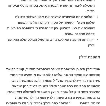
השכילה ליצור תחושה של בטחון אישי, בטחון כלכלי וביטחון
מדיני.
· מלחמת יום הכיפורים ערערה את אמון הציבור ביכולת
שלטון מפא" י לשמור על הסדר הקיים והוליכה למהפך
שהעלה את בגין לשלטון. רק אז נתגלה כי למהפכה הפוליטית
קדמה מהפכה אחרת.
· זו היתה מהפכת האוליגרכיות, שהסמל הבולט שלה הוא אשר
ידלין.
מהפכת ידלין
אשר ידלין היה בן למשפחת אצולה שבפסגת מפא"י, קשור בקשרי
משפחה עם מפקד ההגנה אליהו גולומב ועם מי שהיה שר החוץ
משה שרת. הגיע לתפקיד מנכ" ל קופת חולים. כשממשלת רבין
הראשונה החליטה בספטמבר 1976 למנותו לנגיד בנק ישראל
התעורר חשד כי קיבל שוחד. היועץ המשפטי לממשלה דאז, אהרון
ברק, פתח בחקירה נגדו, העמידו לדין והוא נדון לחמש שנות
מאסר. בספרו " עדות" כתב ידלין: (חבריי)" בגדו בי והפקירו