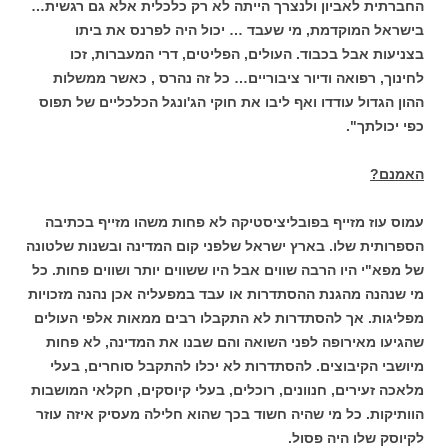
החברתית לאביון ולנצרך הייתה לא רק כלכלית אלא גם רגשית…
בישראל המוקדמת, מי שעבד … יכול היה לפרנס את ביתו
בצניעות אבל בכבוד. העולים, הפליטים, דרי המעברות, זכו
לחינוך, רפואה ודיור ציבוריים… כל זה נהרס , כאשר ממשלות
ההון הגדול עודדו ואף ליבו את חוקי הג'ונגל הכלכליים של תפוס
כפי יכולתך".
האמנם?
עמוס עוז מזייף בפובליציסטיקה לא פחות משהו מזייף בכתיבה
הספרותית שלו. בארץ ישראל שלפני קום המדינה ובשנות שלטונה
של מפא"י היו הרבה שווים אבל היו ששווים יותר ושווים פחות.
כל
מי שנהנה מהגנת ההסתדרות או עבד במפעליה אכן נהנה מזכויות
מפליגות. אך להסתדרות לא התקבלו רבים ממאות אלפי העולים
שהגיעו מאירופה לפני השואה והם שבנו את המדינה, לא פחות
מיושבי הקיבוצים. להסתדרות לא יכלו להתקבל סוחרים, בעלי
מלאכה זעירים, חנוונים, רוכלים, בעלי קיוסקים, חקלאי המושבות
הוותיקות. כל מי שהיה חשוד בכך שהוא חלילה מעסיק איזה עוזר
לקיוסק שלו היה פסול.