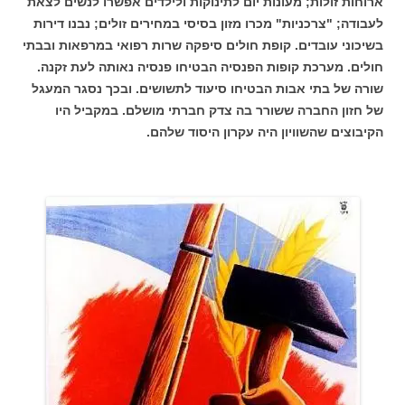
ארוחות זולות; מעונות יום לתינוקות ולילדים אפשרו לנשים לצאת
לעבודה; "צרכניות" מכרו מזון בסיסי במחירים זולים; נבנו דירות
בשיכוני עובדים. קופת חולים סיפקה שרות רפואי במרפאות ובבתי
חולים. מערכת קופות הפנסיה הבטיחו פנסיה נאותה לעת זקנה.
שורה של בתי אבות הבטיחו סיעוד לתשושים. ובכך נסגר המעגל
של חזון החברה ששורר בה צדק חברתי מושלם. במקביל היו
הקיבוצים שהשוויון היה עקרון היסוד שלהם.