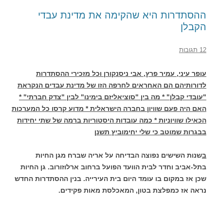
ההסתדרות היא שהקימה את מדינת עבדי
הקבלן
12 תגובות
עופר עיני, עמיר פרץ, אבי ניסנקורן וכל מזכירי ההסתדרות
לדורותיהם הם האחראים לחרפה הזו של מדינת עבדים הנקראת
"עובדי קבלן" *
מה בין "סוציאליזם בימינו" לבין "צדק חברתי" *
האם היה פעם שוויון בחברה הישראלית * מדוע קרסו כל המערכות
הכאילו שוויוניות * כמה עובדות היסטוריות ברמה של שתי יחידות
בבגרות שמוטב כי שלי יחימוביץ תשנן
ב
שנות השישים נפוצה הבדיחה על אריה שברח מגן החיות
בתל-אביב וחדר לבית הוועד הפועל ברחוב ארלוזורוב. גן החיות
שכן אז במקום בו עומד היום בית העירייה. בנין ההסתדרות החדש
נראה אז כמפלצת בטון, המאכלסת מאות פקידים.