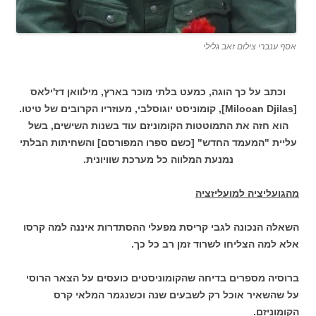
אסף ענברי צילום זאב גלילי
וכתב על כך הוגה, כמעט בלתי מוכר בארץ, מילוואן דז'ילאס
[Milooan Djilas], קומוניסט יוגוסלבי, מעוזריו הקרובים של טיטו.
הוא חזה את התמוטטות הקומוניזם עוד בשנות השישים, בשל
עליית "המעמד החדש" [כשם ספרו המפורסם] והשחיתות הבלתי
נמנעת המלווה כל מערכת שוויונית.
מהגועליציה למועליזציה
השאלה הנכונה לגבי קריסת מפעלי ההסתדרות איננה למה קרסו
אלא למה הצליחו לשרוד זמן רב כל כך.
ברוסיה מספרים בדיחה שהקומוניסטים כועסים על הצאר הרוסי
על שהשאיר אוכל רק לשבעים שנה וכשנגמר המלאי קרס
הקומוניזם.