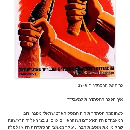
כרזה של ההסתדרות 1948
איך הפכה ההסתדרות למעביד?
כשהוקמה הסתדרות היה המשק הארצישראלי מפגר. רוב
המעבידים היו האיכרים [שנקראו "בועזים"], בני העלייה הראשונה
שהקימו את מושבות הברון. עיקר מאמצי ההסתדרות היו אז לסלק