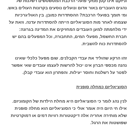
וניזקם אינו קטן מנזקי פועלי הרכבת המטשטשים רשלנות של
נהגים העוברים באור אדום ונועלים נוסעים בקרונות העולים באש.
ומי תומך בפועלי הרכבת? ההסתדרות כמובן. בין האוליגרכיות
שצמחו לאחר מות הסוציאליזם הייתה להסתדרות עדנה. וזאת על
ידי מלחמתה למען העובדים המחזיקים את המדינה בגרונה:
חברת החשמל, מפעלי המים, התחבורה, וכל המפעלים בהם יש
להסתדרות כוח להשבית.
זהו הרקע שהוליד את עבדי הקבלנים. שום מפעל כלכלי שאינו
נהנה מכספי הברון אינו יכול להרשות לעצמו עובדים שאי אפשר
לפטר על רשלנות וחוסר יעילות. והפתרון הוא עובדי קבלן.
הסוציאליזם כמחלה סופנית
לנין נהג לומר כי הסוציאליזם היא מחלת הילדות של הקומוניזם.
אילו חי היום היה אומר אולי כי הסוציאליזם הוא מחלה סופנית
שלא מותירה אחריה אלה דיקטטורות רוויות דמים או דמוקרטיות
שפושטות את הרגל.