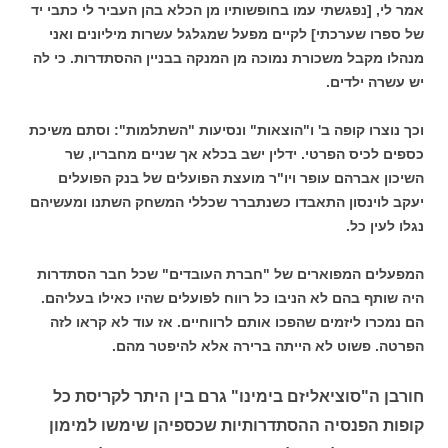
אמר לי, [נפגשתי עמו בחופשותיו מן הכלא בהן העביר לי כתבי יד
של ספרו שערכתי] לקיים מפעל שמגלגל עשרות מיליונים ואני
מנהלו מקבל משכורת נמוכה מן המנקה בבניין ההסתדרות. כי לה
יש עשרה ילדים.
וכך נוצרו קופה ב' ו"הוצאות" ונסיעות "השתלמות": וסתם משיכת
כספים לכיס הפרטי. ידלין ישב בכלא אך שניים מחבריו, שר
השיכון אברהם עופר ויו"ר מועצת הפועלים של בנק הפועלים
יעקב לוינסון התאבדו כשנתברר שכללי המשחק השתנו ומעשיהם
נגלו לעין כל.
המפעלים המפוארים של "חברת העובדים" שכל חבר הסתדרות
היה שותף בהם לא הניבו כל רווח לפועלים שהיו כאילו בעליהם.
הם נמכרו ליזמים שהפכו אותם לרווחיים. אז עוד לא קראו לזה
הפרטה. פשוט לא הייתה ברירה אלא להיפטר מהם.
חורבן ה"סוציאליזם בימינו" גרם בין היתר לקריסת כל
קופות הפנסיה ההסתדרותיות שכספיהן שימשו למימון