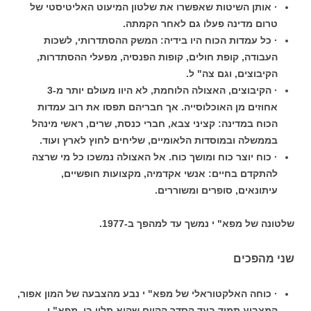
· אותן השיטות שאפשרו את שלטון המיעוט האליטיסטי של
טרום מדינה פעלו גם לאחר הקמתה.
· כל עמדות הכוח היו בידיה: המשק ההסתדרותי, לשכות
העבודה, קופת חולים, קופות הפנסיה, מפעלי ההסתדרות,
הקיבוצים, וגם צה" ל.
· הקיבוצים, האצולה הלוחמת, לא היוו מעולם יותר מ-3
אחוזים מן האוכלוסייה. אך חבריהם תפסו את רוב עמדות
הכוח במדינה: קציני צבא, חברי כנסת, שרים, ראשי מינהל
בממשלה ובמוסדות הלאומיים, שליחים לחוץ לארץ ועוד.
· כוח יוצר כוח ומושך כוח. אל האצולה נמשכו כל מי שרצה
להתקדם בחיים: אנשי אקדמיה, מקצועות חופשיים,
עיתונאים, סופרים ומשוררים.
שלטונה של מפא" י נמשך עד למהפך ב-1977.
שני מהפכים
· כוחה האלקטוראלי של מפא" י נבע מהצבעה של המון אפור,
המצביע תמיד בעד הסדר הקיים שהוא תלוי בו. מפא" י