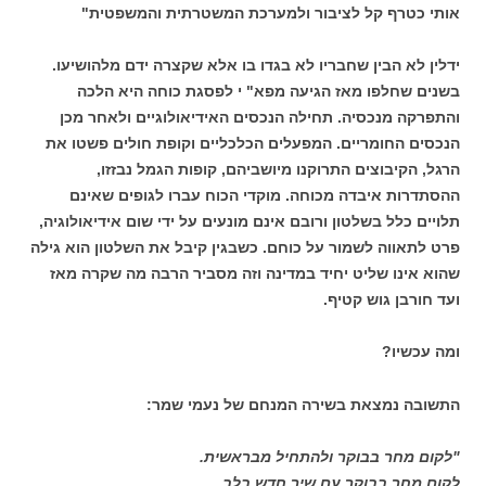
אותי כטרף קל לציבור ולמערכת המשטרתית והמשפטית"
ידלין לא הבין שחבריו לא בגדו בו אלא שקצרה ידם מלהושיעו.
בשנים שחלפו מאז הגיעה מפא" י לפסגת כוחה היא הלכה
והתפרקה מנכסיה. תחילה הנכסים האידיאולוגיים ולאחר מכן
הנכסים החומריים. המפעלים הכלכליים וקופת חולים פשטו את
הרגל, הקיבוצים התרוקנו מיושביהם, קופות הגמל נבזזו,
ההסתדרות איבדה מכוחה. מוקדי הכוח עברו לגופים שאינם
תלויים כלל בשלטון ורובם אינם מונעים על ידי שום אידיאולוגיה,
פרט לתאווה לשמור על כוחם. כשבגין קיבל את השלטון הוא גילה
שהוא אינו שליט יחיד במדינה וזה מסביר הרבה מה שקרה מאז
ועד חורבן גוש קטיף.
ומה עכשיו?
התשובה נמצאת בשירה המנחם של נעמי שמר:
"לקום מחר בבוקר ולהתחיל מבראשית.
לקום מחר בבוקר עם שיר חדש בלב.