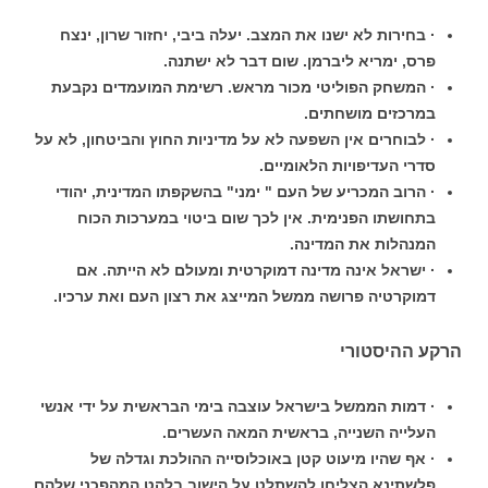
· בחירות לא ישנו את המצב. יעלה ביבי, יחזור שרון, ינצח
פרס, ימריא ליברמן. שום דבר לא ישתנה.
· המשחק הפוליטי מכור מראש. רשימת המועמדים נקבעת
במרכזים מושחתים.
· לבוחרים אין השפעה לא על מדיניות החוץ והביטחון, לא על
סדרי העדיפויות הלאומיים.
· הרוב המכריע של העם " ימני" בהשקפתו המדינית, יהודי
בתחושתו הפנימית. אין לכך שום ביטוי במערכות הכוח
המנהלות את המדינה.
· ישראל אינה מדינה דמוקרטית ומעולם לא הייתה. אם
דמוקרטיה פרושה ממשל המייצג את רצון העם ואת ערכיו.
הרקע ההיסטורי
· דמות הממשל בישראל עוצבה בימי הבראשית על ידי אנשי
העלייה השנייה, בראשית המאה העשרים.
· אף שהיו מיעוט קטן באוכלוסייה ההולכת וגדלה של
פלשתינא הצליחו להשתלט על הישוב בלהט המהפכני שלהם,