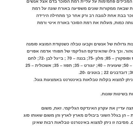
 המכילים פחמימות על עליית רמת הסוכר בדם אצל אנשים
ות שבאה ממקורות שונים משפיעה באורח שונה על רמת
כר בבת אחת לגובה רב ורק אחר כך מתחילה הירידה
ותה כמות, מעלות את רמת הסוכר באורח איטי ורמת
צות גדולות של אנשים וקבעו טבלה כשנקודת המוצא סומנה
ר טהור. וכך גילו שהאינדקס הגליקמי של תפוחי אדמה אפויים
ושל באגט הוא 95; אורז – 90; קורן פלייקס ופופקורן – 85; מלון -75; בננה – 70 ; בייגל לבן -72; לחם
מקמח מלא – 50; לחם שיפון – 64; בטטה – 50; שעועית – 40; יוגורט – 35; תפוז – 35; אשכולית – 25
 ניתן למצוא בקלות טבלאות באינטרנט באמצעות גוגל.
 בשיטות שונות.
צה עדיין את עקרון האינדקס הגליקמי. זאת, משום
 – הן בגלל השוני ביבולים מארץ לארץ והן משום שאותו סוג
. מסיבה זו ניתן למצוא באינטרנט טבלאות רבות שאינן