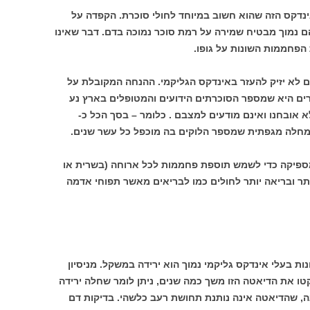
אינדקס הזה שהוא חשוב במיוחד לחולי סוכרת. הקפדה על
 נמוך מבטיח שמירה על רמת סוכר נמוכה בדם. דבר שאינו
פחממות השונות על גופו.
 לא יזיק להעזר באינדקס הגליקמי. ההנחה המקובלת על
ים היא שמספר הסוכרתים הידועים והמטופלים בארץ נע
250,00 וקיימים עוד כ- 150,000 שלא אובחנו ואינם מודעים למצבם . כלומר – בסך הכל כ-
ספיקה כדי לשמש תוספת פחממות לכל ארוחה (בשרית או
בטוחה יותר ובריאה יותר לחולים כמו לבריאים מאשר תפוחי אדמה
ת בעלי אינדקס גליקמי נמוך הוא ירידה במשקל. מניסיון
טו את הדיאטה הזו משך כמה שנים, ניתן לומר שחלה ירידה
בית ויציבה, שהדיאטה אינה נותנת תחושת רעב כלשהי. בדיקות דם