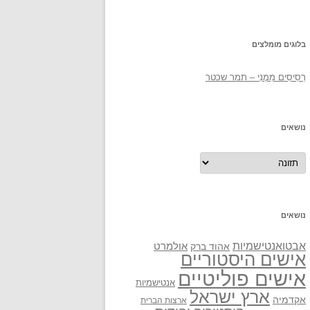
בלוגים מומלצים
רְסִיסִים מִמֶנִי – תמר שכטר
נושאים
נושאים
נושאים
אבטואנטישמיות
אולמרט
אהוד ברק
אישים היסטוריים
אישים פוליטיים
אנטישמיות
ארץ ישראל
אקדמיה
ארצות הברית