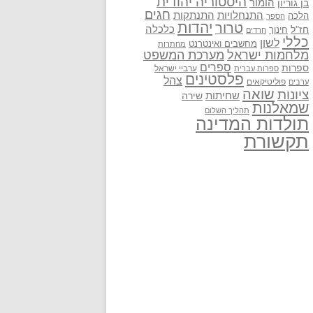
היסטוריה יהודית
בן גוריון
הומור
חגים
התנתקות
התנחלויות
הלכה
הספר
יהדות
טרור
חז"ל
כלכלה
חינוך
חרדים
כללי
לשון
מחשבים ואינטרנט
מחתרות
מלחמות ישראל
מערכת המשפט
ספרים
ספרות
ערביי ישראל
ספרות עברית
פלסטינים
צהל
פוליטיקאים
ערבים
שואה
ציונות
שחיתות
שירה
שמאלנות
תהליך השלום
תולדות המדינה
תקשורת