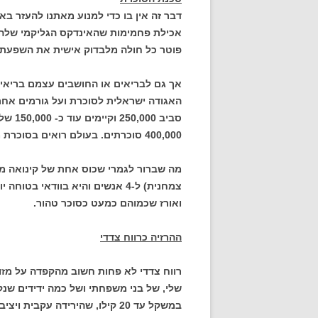
דבר זה אין בו כדי למנוע מאתנו להעזר ב
אכילת פחמימות שהאינדקס הגליקמי שלהם
פוטר כל חולה מלבדוק אישית את השפעת ה
אך גם לבריאים או החושבים עצמם בריאים
האגודה ישראלית לסוכרת ועל גורמים אחר
סביב 0
400,000 סוכרתים. בעולם רואים בסוכרת מחלה מגפתית שמספר הלוקים בה מוכפל כל עשר שנים.
מה שברור לגמרי שכוס אחת של קינואה מ
צמחנית) ל-4 אנשים והיא בוודאי 
ואורז שכמוהם כמעט כסוכר טהור.
ההרזיה כרווח צדדי
רווח צדדי לא פחות חשוב מהקפדה על מזונו
שלי, של בני משפחתי ושל כמה ידידים שנק
במשקל עד 20 קילו, שהירידה עק