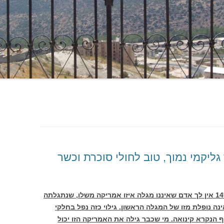
 גליקמי נמוך, טוב לחולי סוכרת וכשר
מאז גילה קולומבוס את אמריקה בשנת 1492 אין לך אדם שאיננו מגלה איזו אמריקה משלו, שנתגלתה
ינה נופלת מזו של המגלה הראשון. גילוי כזה נפל בחלקי
ף הנקרא קינואה. מי שכבר גילה את האמריקה הזו יכול