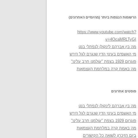
הרשומות הנצפות ביותר (מהיומיים האחרונים)
https://www.youtube.com/watch?
v=4OcaMRLTyGI
מה בין אברהם לינקולן לנפתלי בנט
מי האשמים בעינוי הדין שנגרם לגל הירש
פוגרום 1929 בצפת "עולמנו חרב עלינו"
מה באמת קרה במלחמת העצמאות
פוסטים אחרונים
מה בין אברהם לינקולן לנפתלי בנט
מי האשמים בעינוי הדין שנגרם לגל הירש
פוגרום 1929 בצפת "עולמנו חרב עלינו"
מה באמת קרה במלחמת העצמאות
ביום הזיכרון לשואה כל הקישורים