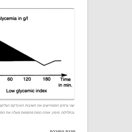
שני גרפים הממחישים את חשיבות האינדקס הגליקמי
ובתלילות. מימין: אותה כמות פחממות מעלה את הסוכ
סכנת הסוכרת