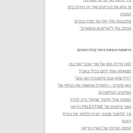
מי גרש את הבריטים ואיך היו החיים בימי
המנדט
מלובנגולו מלך זולו ועד מורה נבוכים
מכתב גלוי ל"אידיוטים שימושיים"
הרשומות הנצפות ביותר (בכל הזמנים)
למה הדירה אמו של אורי אבנרי את בנה
מצוואתה ומתי לחם בכלל באצ"ל
"חייל שלא אנס פלסטינית הוא גזען"
ג'ואן פיטרס – החוקרת שחשפה את הבלוף של
הפליטים הפלסטינים
המפות שכל תלמיד ישראלי חייב להכיר
אוצר צילומים של PALESTINE הריקה
איך להיפטר מזבובי הבית ולפתור את בעיית
היונים
המפה הגדולה של הארץ הריקה