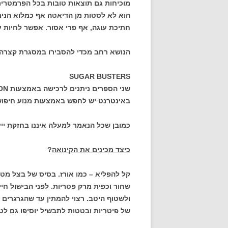
מוכיחות גם תוצאות טובות בכל הפרמטרים. 
הוא לא לסטות מן הדיאטה אף כמלוא הני
חתיכת עוגה, אף פרי אסור. אפשר לחיות עם
הנושא רחב מכדי להסבירו במסגרת קצרה ו
SUGAR BUSTERS
שני הספרים ניתנים לרכישה באמצעות AMAZON.
באינטרנט יש לחפש באמצעות מנוע חיפוש על פי INDEX
כמובן שכל הנאמר למעלה איננו בחזקת ייעו
כיצד מכינים את הקינואה
?
קל להפליא – כמו אורז. בסיס של בצל מטו
שחור וכפית מרק פטריות. לפני הבישול ח
ולשטוף היטב. רצוי להמתין עד שהגרגרים 
של פיטריות ובטטות לתבשיל יוסיפו גם לט