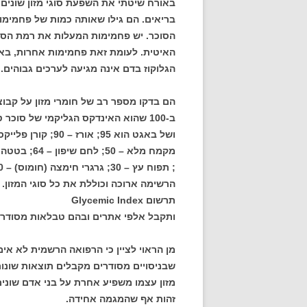
באורח שיטתי את השפעת סוגי מזון שונים
בריאים. הם גילו שאותה כמות של פחמימ
הסוכר. יש פחמימות המעלות את רמת הסו
האיטית. לעומת זאת פחמימות אחרות, בא
הגלוקוז בדם אינה מגיעה לערכים גבוהים.
הם בדקו מספר רב של חומרי מזון על קבו
ב-100 שהוא האינדקס הגליקמי של סוכ
; תפוח עץ – 30; גרגרי חימצה (חומוס) – 30; דובדבנים 22 ; בוטנים -20.
הרשימה ארוכה וכוללת את כל סוגי המזון.
תרשום Glycemic Index
ותקבל אלפי אתרים ובהם טבלאות מסודרות
מן הראוי לציין כי הרפואה הרשמית לא אימ
שבניסויים מסודרים מקבלים תוצאות שונות
מזון עצמו משפיע אחרת על בני אדם שונים
זהות אף שהמגמה אחידה.