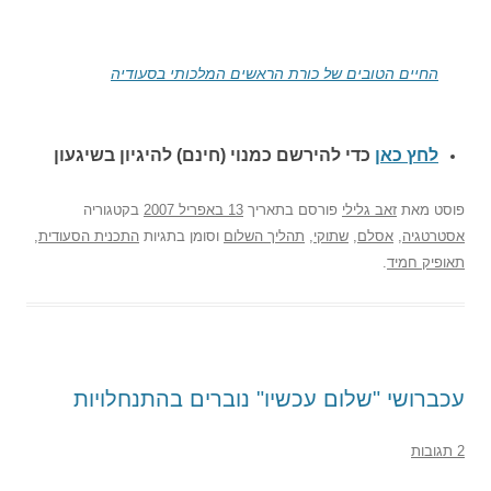
החיים הטובים של כורת הראשים המלכותי בסעודיה
לחץ כאן
כדי להירשם כ
מנוי (חינם) להיגיון בשיגעון
פוסט
מאת
זאב גלילי
פורסם בתאריך
13 באפריל 2007
בקטגוריה
אסטרטגיה
,
אסלם
,
שתוקי
,
תהליך השלום
וסומן בתגיות
התכנית הסעודית
,
תאופיק חמיד
.
עכברושי "שלום עכשיו" נוברים בהתנחלויות
2 תגובות