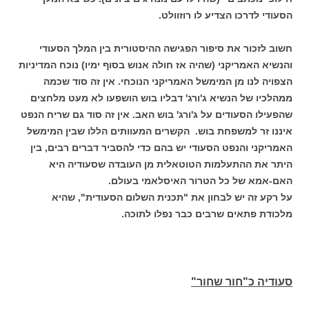
הסעודי לדרכו הצדיע לו רוזוולט.
חשוב לזכור את סיפור הפגישה ההיסטורית בין המלך הסעודי
והנשיא האמריקני (שהיה אז חולה אנוש בסוף ימיו) נוכח המדיניות
הצפויה לנו מן המימשל האמריקני הנוכחי. אין זה סוד שכמה
ממהלכיו של הנשיא ג'ורג' דבליו בוש הושפעו לא מעט מלחצים
שהפעילו הסעודים על ג'ורג' בוש האב. אין זה סוד גם שריח הנפט
איננו זר למשפחת בוש. הקשרים המעוותים הללו שבין המימשל
האמריקני והנפט הסעודי יש בהם כדי להסביר דברים רבים, בין
היתר את ההתעלמות הטוטאלית מן העובדה שסעודיה היא
האם-אמא של כל הטרור האיסלאמי בעולם.
על רקע זה יש לבחון את "תכנית השלום הסעודית", שהיא
מלכודת פתאים שרבים כבר נפלו לתוכה.
סעודיה כ"חור שחור"