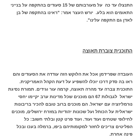
התנצלו עד כה על מעורבותם של 15 סעודים בהתקפה על בנייני
התאומים הוא בלע. יורש העצר אמר: "ראינו בהתקפה של בן
לאדן גם התקפה עלינו".
התוכנית צוברת תאוצה
העובדה שפרידמן אכל את הלוקש הזה עודדה את הסעודים והם
ראו בה סדק דרכו יוכלו להשפיע על דעת הקהל האמריקנית.
התוכנית צברה עד מהרה תאוצה, קרמה עור וגידים. תמורת נסיגת
ישראל לגבולות 67 הם מוכנים שכל מדינות ערב יקיימו יחסי
נורמליזציה עם ישראל. הם מוכנים ברוב טובם להכיר בריבונות
ישראלית על הכותל ועל שכונות יהודיות במזרח ירושלים, מוכנים
לחילופי שטחים ועוד ועוד. ועוד פרט קטן ובלתי חשוב: כל
הפליטים צריכים לחזור למקומותיהם ביפו, ברמלה בעכו ובכל
פינה אחרת.