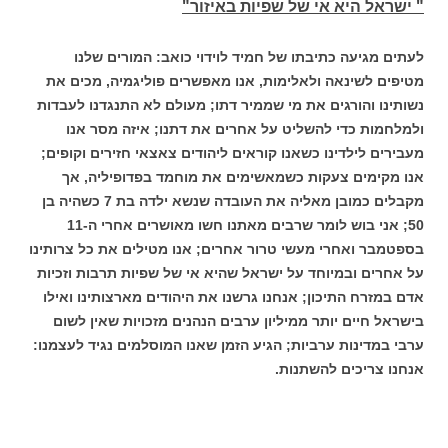
" ישראל היא אי של שפיות באיזור"
לעתים מגיעה כתיבתו של חמיד לוידוי כואב: המורים שלנו
מטיפים לשינאה ולאלימות, אנו מאפשרים פוליגמיה, מכים את
נשותינו והורגים את מי שממיר דתו; מעולם לא התנגדנו לעבדות
ולמלחמות כדי להשליט על אחרים את דתנו; איזה מסר אנו
מעבירים לילדינו כשאנו קוראים ליהודים צאצאי חזירים וקופים;
אנו מקימים צעקות כשמאשימים את מוחמד בפדופיליה, אך
מקבלים כמובן מאליה את העובדה שנשא ילדה בת 7 כשהיה בן
50; אני בוש לומר שרבים מאתנו חשו מאושרים אחרי ה-11
בספטמבר ואחרי מעשי טרור אחרים; אנו מטילים את כל צרותינו
על אחרים ובמיוחד על ישראל שהיא אי של שפיות תרבות וזכיות
אדם במזרח התיכון; אנחנו גרשנו את היהודים מארצותינו ואילו
בישראל חיים יותר ממיליון ערבים הנהנים מזכויות שאין לשום
ערבי במדינות ערביות; הגיע הזמן שאנו המוסלמים נגיד לעצמנו:
אנחנו צריכים להשתנות.