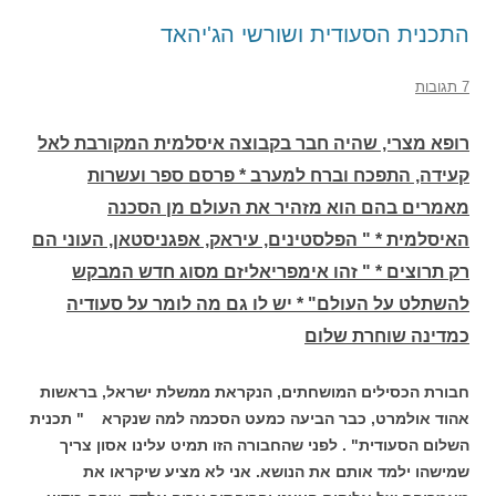
התכנית הסעודית ושורשי הג'יהאד
7 תגובות
רופא מצרי, שהיה חבר בקבוצה איסלמית המקורבת לאל
קעידה, התפכח וברח למערב * פרסם ספר ועשרות
מאמרים בהם הוא מזהיר את העולם מן הסכנה
האיסלמית * " הפלסטינים, עיראק, אפגניסטאן, העוני הם
רק תרוצים * " זהו אימפריאליזם מסוג חדש המבקש
להשתלט על העולם" * יש לו גם מה לומר על סעודיה
כמדינה שוחרת שלום
חבורת הכסילים המושחתים, הנקראת ממשלת ישראל, בראשות
אהוד אולמרט, כבר הביעה כמעט הסכמה למה שנקרא " תכנית
השלום הסעודית" . לפני שהחבורה הזו תמיט עלינו אסון צריך
שמישהו ילמד אותם את הנושא. אני לא מציע שיקראו את