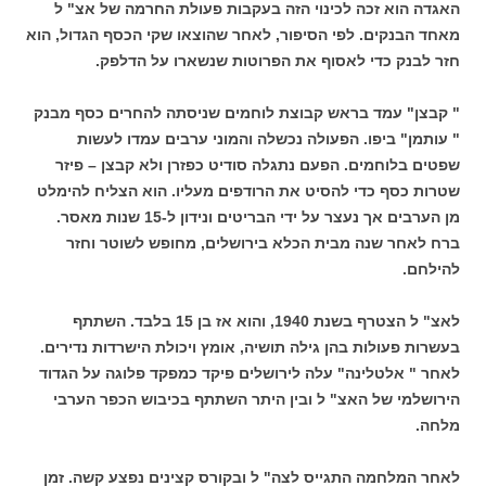
האגדה הוא זכה לכינוי הזה בעקבות פעולת החרמה של אצ" ל
מאחד הבנקים. לפי הסיפור, לאחר שהוצאו שקי הכסף הגדול, הוא
חזר לבנק כדי לאסוף את הפרוטות שנשארו על הדלפק.
" קבצן" עמד בראש קבוצת לוחמים שניסתה להחרים כסף מבנק
" עותמן" ביפו. הפעולה נכשלה והמוני ערבים עמדו לעשות
שפטים בלוחמים. הפעם נתגלה סודיט כפזרן ולא קבצן – פיזר
שטרות כסף כדי להסיט את הרודפים מעליו. הוא הצליח להימלט
מן הערבים אך נעצר על ידי הבריטים ונידון ל-15 שנות מאסר.
ברח לאחר שנה מבית הכלא בירושלים, מחופש לשוטר וחזר
להילחם.
לאצ" ל הצטרף בשנת 1940, והוא אז בן 15 בלבד. השתתף
בעשרות פעולות בהן גילה תושיה, אומץ ויכולת הישרדות נדירים.
לאחר " אלטלינה" עלה לירושלים פיקד כמפקד פלוגה על הגדוד
הירושלמי של האצ" ל ובין היתר השתתף בכיבוש הכפר הערבי
מלחה.
לאחר המלחמה התגייס לצה" ל ובקורס קצינים נפצע קשה. זמן