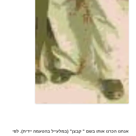
אנחנו הכרנו אותו בשם " קבצן" (במלעייל בהטעמה יידית). לפי