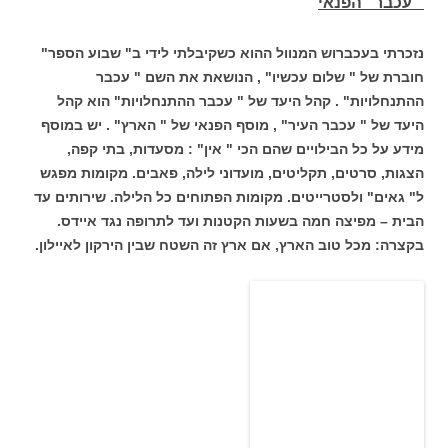
" עכבר" הפנאי
נזכרתי בעכברוש המנוול ההוא כשקיבלתי לידי ב" שבוע הספר"
חוברת של " שלום עכשיו" , הנושאת את השם " עכבר
ההתנחלויות" . קהל היעד של " עכבר ההתנחלויות" הוא קהל
היעד של " עכבר העיר" , מוסף הפנאי של " הארץ" . יש במוסף
מידע על כל הבילויים שהם הכי " אין" : מסעדות, בתי קפה,
הצגות, סרטים, תקליטים, מועדוני לילה, פאבים. מקומות מפגש
ל" גאים" ולסטרייטים. מקומות הפתוחים כל הלילה. שירותים עד
הבית – מפיצה חמה בשעות הקטנות ועד לתרופה נגד איידס.
בקצרה: מכל טוב הארץ, אם ארץ זה השטח שבין הירקון לאיילון.