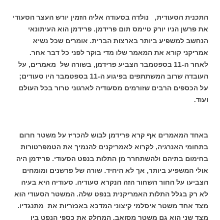
התכנית הסעודית, נולדה בסעודה אליה הזמין יורש העצר הסעודי
את פרשן הניו יורק טיימס תום פרידמן. פרידמן הוא העיתונאי
הנחשב למשפיע ביותר בארצות הברית. אומרים שכל נשיא
אמריקני קורא את המאמר שלו מדי בוקר לפני כל דבר אחר.
לאחר ה-11 בספטמבר הצביע פרידמן, בשורה של מאמרים, על
העובדה שרוב המשתתפים בפיגוע ה-11 בספטמבר היו סעודים;
על הכספים הרבים שזורמים מסעודיה לארגוני טרור בכל העולם
ועוד.
באחד המאמרים אף קרא פרידמן לבוש להכריז על משטר חרום
בתחומי האנרגיה, לקרוא לאמריקנים להנמיך את הטמפרטורות
בחימום בתיהם ולהשתחרר מן התלות בנפט הסעודי. פרידמן היה
אולי המשפיע ביותר, אך לא היחיד. שורה של פרשנים ומומחים
הצביעו על החור השחור הזה הנקרא סעודיה. סעודיה היא בעיה
לא רק בגלל התלות האמריקנית בנפט שלה. המשטר הסעודי הוא
מצד אחד משטר איסלמי קיצוני המדכא באכזריות את מתנגדיו.
מצד שני הוא גם משטר מסואב, המחלק את כספי הנפט בין