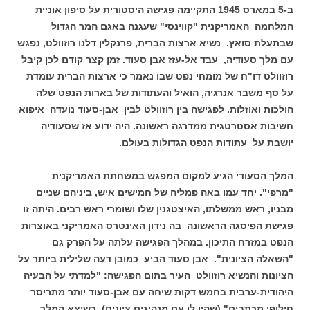
ב-5 במארס 1945 התקיימה פגישה היסטורית על סיפון אוניית
המלחמה האמריקנית "קווינסי" שעגנה באגם המר הגדול
שבתעלת סואץ. נשיא ארצות הברית, פרנקלין דלנו רוזוולט, נפגש
עם מלך סעודיה, עבד אל-עזז אבן סעוד. זמן קצר קודם לכן קיבל
רוזוולט דו"ח של מומחי נפט שבו נאמר כי ארצות הברית עומדת
על סף משבר אנרגיה, הואיל והעתודות של בארות הנפט שלה
הולכות ואוזלות. לפגישה בין רוזוולט לבין אבן-סעוד נועדה איפוא
חשיבות אסטרטגית ממדרגה ראשונה. היה ידוע אז שסעודיה
יושבת על עתודות הנפט הגדולות בעולם.
המלך הסעודי הגיע למקום המפגש במשחתת האמריקנית
"מרפי". יחד עמו באה פמליה של חמישים איש, ביניהם שניים
מבניו, ראש ממשלתו, האיצטגנין שלו ושומרי ראש רבים. היתה זו
פגישת הפיסגה הראשונה בה נידון האינטרס האמריקני באוצרות
הנפט במזרח התיכון. במהלך הפגישה עלתה על הפרק גם
"השאלה הציונית". אבן סעוד הביע כמובן דעה שלילית ביותר על
הציונות והנשיא רוזוולט העיר בתום הפגישה: "למדתי על הבעיה
היהודית-ערבית בחמש דקות שיחה עם אבן-סעוד יותר מתריסר
חילופי מכתבים" (שהיו לו עם מנהיגים ציונים). כשיצא המלך