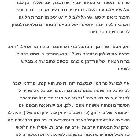
פרידמן מספר כי בשיחה עם יורש העצר, עבדאללה בן עבד
אל-עזיז אל-סעוד העלה בפניו פרידמן רעיון מקורי: יכריז יורש
העצר כי אם תיסוג ישראל לגבולות 67 יסכימו חברות הליגה
הערבית לכונן עמה יחסים דיפלומטיים ומסחריים מלאים ולספק
לה ערבויות בטחוניות.
ואז, מספר פרידמן , הסתכל בו יורש העצר בתדהמה ושאל: "האם
פרצת את שולחן הכתיבה שלי?". הוא הסביר כי ממש דברים
ברוח הצעתו של פרידמן מוכנים בנאום כתוב שהוא מבקש
לשאת.
את לבו של פרידמן, שבשבת רוח ידועה, הוא קנה. פרידמן שכח
לפתע כל מה שהוא עצמו כתב נגד הסעודים. כל מה שהיה לו
להגיד הוא שיורש העצר "נחשב לאומני יותר מכל המנהיגים
הסעודים ופחות מושחת מהם". לכן, אם יישא את הנאום עם
רעיונותיו של פרידמן, (כך חשב םרידמן שהרעיון הוא שלו) תהיה לו
השפעה על דעת הקהל הערבית והישראלית. פרידמן כבר שכח מה
ערכן של הבטחות ערביות וערבויות ערביות. אפילו את הלוקש
שהאכיל אותו יורש העצר בתשובה לשאלה מדוע הסעודים לא