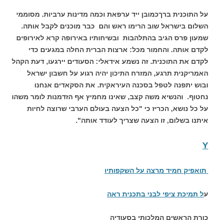
על התוכנית ברךכמובן ייד ערפאת וכמה מדינות ערביות. מסוממי
השלום בישראל שוב הרימו ראש והם כבר מוכנים לקבל אותה.
שמעון פרס הגיב בהתלהבות ובשיחותיו באירופה קרא לאירופים
לקדם אותה. והחמור מכל: ארצות הברית החלה במגעים כדי
לקדם את התוכנית. זה נשמע אידאלי: הסעודים יירגעו, דעת הקהל
האמריקנית תרגע, המזרח התיכון יהיה רגוע על חשבון ישראל
ובוש יתפנה לטפל בסכנה העיראקית. את הסקאדים אנחנו
נחטוף. והנשיא משה קצב, שאינו מחמיץ אף הזדמנות לומר משהו
על כל נושא, הכריז כי "כל הצעה בעולם הערבי שרוצה לחיות
איתנו בשלום, זו הצעה שצריך לעודד אותה".
Y
תואפיק חמיד מרצה על השקפותיו
ע
ל תמיכת ציפי לבני בתכנית ראה
כורת הראשים המלכותי בסעודיה