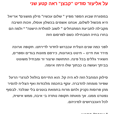
על אליעזר סודיט "קבצן" ראה קטע שני
במסגרת שבוע הספר מפיץ " שלום עכשיו" מילון מושגים* אריאל
היא מכשול לשלום, אנחנו אשמים בכשלון אוסלו, וזכות השיבה
מקבילה לתביעת המתנחלים " לשוב למולדת הישנה" * ולמה הם
בחרו בחיה המבחילה כשם לפרסום הזה
לפני כמה שנים הצליח עכברוש לחדור לדירתנו. תקופה ארוכה
מירר את חיינו – חיטט בארונות, כירסם מזונות בגדים וספרים,
השאיר גללים בכל פינה. התחושה שיצור זר ומבחיל משוטט
בביתך ועושה בו כבתוך שלו היתה איומה.
סילוק המחבל הזה לא היה קל. הוא התייחס בזלזול לגרגרי הרעל
שפיזר מומחה להדברה. עקף בחכמה מלכודות ואף הצליח להסיר
מהן פרוסות נקניק ולחם מרוח בחמאת בוטנים בלי שנלכד. לבסוף
נפטרנו ממנו. אך מאותה תקופה נותרה בי איבה, ממש אישית,
לכל העכברושים למיניהם.