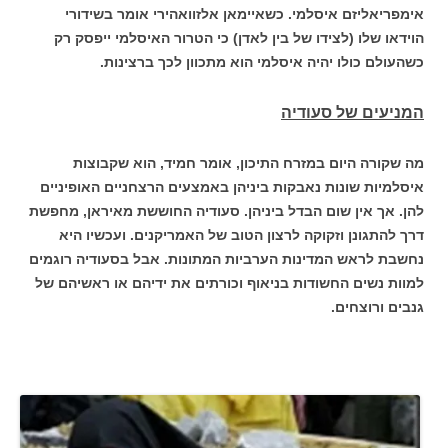
אימפריאליזם איסלמי. כשאיימאן אלזוואהירי אומר בשידורי
הוידאו שלו (לצידו של בין לאדן) כי הטרור האיסלמי ייפסק רק
כשהעולם כולו יהיה איסלמי הוא מתכוון לכך ברצינות.
המניעים של סעודיה
מה שקורה היום במזרח התיכון, אומר חמיד, הוא שקבוצות
איסלמיות שונות נאבקות ביניהן באמצעים הרצחניים האופיניים
להן. אך אין שום הבדל ביניהן. סעודיה החוששת מאיראן, מחפשת
דרך להתגונן וזקוקה לרצון הטוב של האמריקנים. ועכשיו היא
נחשבת לראש המדינות הערביות המתונות. אבל בסעודיה רוגמים
למוות נשים החשודות בניאוף וכורתים את ידיהם או ראשיהם של
גנבים ורוצחים.