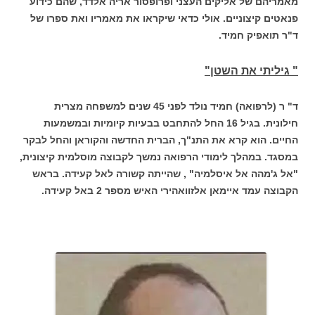
מאמריהם של אליקים העצני ופרופסור אריה אלדד, שהם כידוע
פנאטים קיצוניים. אולי כדאי שיקראו את מאמריו ואת ספרו של
ד"ר תואפיק חמיד.
" גיליתי את השטן"
ד" ר (לרפואה) חמיד נולד לפני 45 שנים למשפחה מצרית
חילונית. בגיל 16 החל להתחבט בבעיות קיומיות ובמשמעות
החיים. הוא קרא את התנ"ך, הברית החדשה והקוראן והחל לבקר
במסגד. במהלך לימודי הרפואה נמשך לקבוצה מוסלמית קיצונית,
"אל ג'מהה אל איסלמיה" , שהייתה קשורה לאל קעידה. בראש
הקבוצה עמד איימאן אלזוואהירי האיש מספר 2 באל קעידה.