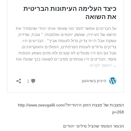
המצבות של פצצת הזמן היהודיתhttp://www.zeevgalili.com/?
p=268
הכומר המומר שהציל מיליוני יהודים