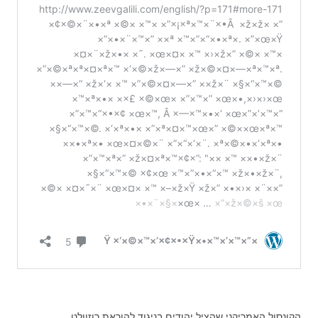
הקונסול האמריקני שהציל יהודים בניגוד להוראת רוזוולט