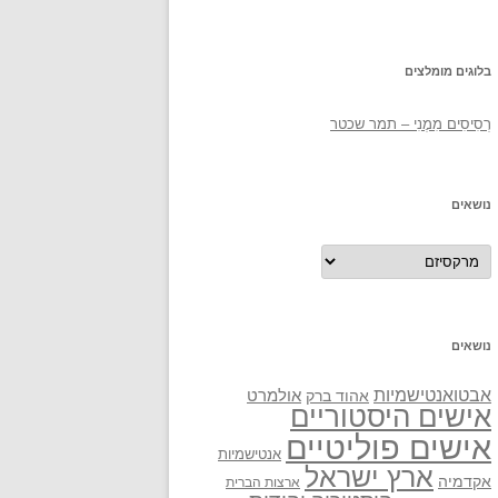
בלוגים מומלצים
רְסִיסִים מִמֶנִי – תמר שכטר
נושאים
נושאים
נושאים
אבטואנטישמיות
אולמרט
אהוד ברק
אישים היסטוריים
אישים פוליטיים
אנטישמיות
ארץ ישראל
אקדמיה
ארצות הברית