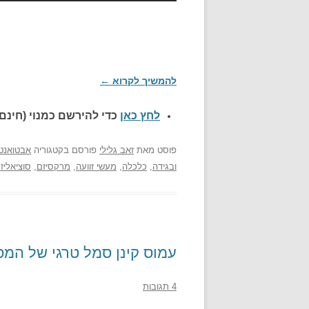
להמשיך לקרוא
←
לחץ כאן
כדי להירשם כ
מנוי (חינם)
פוסט
מאת
זאב גלילי
פורסם בקטגוריה
אבטואנט
ובגידה
,
כלכלה
,
מעשי זוועה
,
מרקסיזם
,
סוציאליז
עמוס קינן סמל טרגי של המפע
4 תגובות