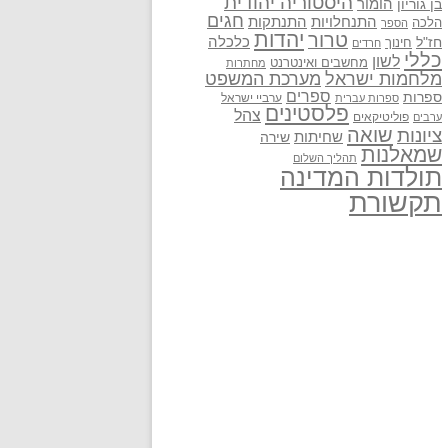
היסטוריה יהודית
בן גוריון
הומור
חגים
התנתקות
התנחלויות
הלכה
הספר
יהדות
טרור
חז"ל
כלכלה
חינוך
חרדים
כללי
לשון
מחשבים ואינטרנט
מחתרות
מלחמות ישראל
מערכת המשפט
ספרים
ספרות
ערביי ישראל
ספרות עברית
פלסטינים
צהל
פוליטיקאים
ערבים
שואה
ציונות
שחיתות
שירה
שמאלנות
תהליך השלום
תולדות המדינה
תקשורת