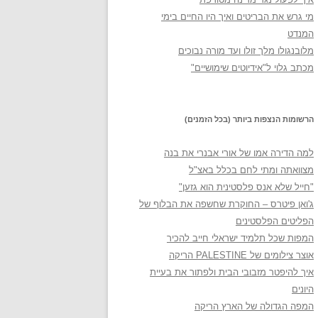
מי גרש את הבריטים ואיך היו החיים בימי
המנדט
מלובנגולו מלך זולו ועד מורה נבוכים
מכתב גלוי ל"אידיוטים שימושיים"
הרשומות הנצפות ביותר (בכל הזמנים)
למה הדירה אמו של אורי אבנרי את בנה
מצוואתה ומתי לחם בכלל באצ"ל
"חייל שלא אנס פלסטינית הוא גזען"
ג'ואן פיטרס – החוקרת שחשפה את הבלוף של
הפליטים הפלסטינים
המפות שכל תלמיד ישראלי חייב להכיר
אוצר צילומים של PALESTINE הריקה
איך להיפטר מזבובי הבית ולפתור את בעיית
היונים
המפה הגדולה של הארץ הריקה