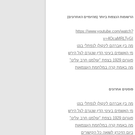
הרשומות הנצפות ביותר (מהיומיים האחרונים)
https://www.youtube.com/watch?
v=4OcaMRLTyGI
מה בין אברהם לינקולן לנפתלי בנט
מי האשמים בעינוי הדין שנגרם לגל הירש
פוגרום 1929 בצפת "עולמנו חרב עלינו"
מה באמת קרה במלחמת העצמאות
פוסטים אחרונים
מה בין אברהם לינקולן לנפתלי בנט
מי האשמים בעינוי הדין שנגרם לגל הירש
פוגרום 1929 בצפת "עולמנו חרב עלינו"
מה באמת קרה במלחמת העצמאות
ביום הזיכרון לשואה כל הקישורים