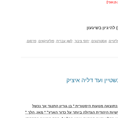
בן צבי]
 להיגיון בשיגעון
ליטיים
,
אסטרטגים
,
יחסי ציבור
,
לשון עברית
,
פוליטיקאים
,
פרסום
,
טיין ועד דליה איציק
כתוצאה מטעות היסטורית * בן גוריון התנגד אך נכשל
ישיות היהודית הגדולה ביותר על כדור הארץ" * מאז, הלך "