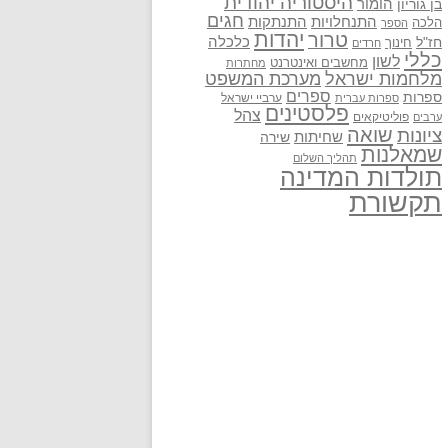
היסטוריה יהודית
בן גוריון
הומור
חגים
התנתקות
התנחלויות
הלכה
הספר
יהדות
טרור
חז"ל
כלכלה
חינוך
חרדים
כללי
לשון
מחשבים ואינטרנט
מחתרות
מלחמות ישראל
מערכת המשפט
ספרים
ספרות
ערביי ישראל
ספרות עברית
פלסטינים
צהל
פוליטיקאים
ערבים
שואה
ציונות
שחיתות
שירה
שמאלנות
תהליך השלום
תולדות המדינה
תקשורת