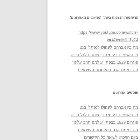
הרשומות הנצפות ביותר (מהיומיים האחרונים)
https://www.youtube.com/watch?
v=4OcaMRLTyGI
מה בין אברהם לינקולן לנפתלי בנט
מי האשמים בעינוי הדין שנגרם לגל הירש
פוגרום 1929 בצפת "עולמנו חרב עלינו"
מה באמת קרה במלחמת העצמאות
פוסטים אחרונים
מה בין אברהם לינקולן לנפתלי בנט
מי האשמים בעינוי הדין שנגרם לגל הירש
פוגרום 1929 בצפת "עולמנו חרב עלינו"
מה באמת קרה במלחמת העצמאות
ביום הזיכרון לשואה כל הקישורים