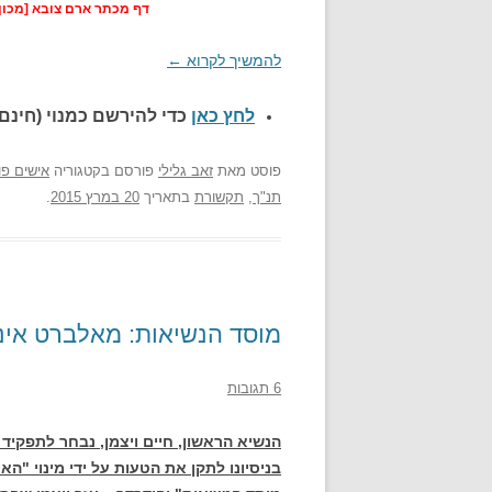
דף מכתר ארם צובא [מכון 
להמשיך לקרוא
←
לחץ כאן
כדי להירשם כ
מנוי (חינם)
פוסט
מאת
זאב גלילי
פורסם בקטגוריה
אישים פו
תנ"ך
,
תקשורת
בתאריך
20 במרץ 2015
.
מוסד הנשיאות: מאלברט אינש
6 תגובות
הנשיא הראשון, חיים ויצמן, נבחר לתפקיד 
בניסיונו לתקן את הטעות על ידי מינוי "הא