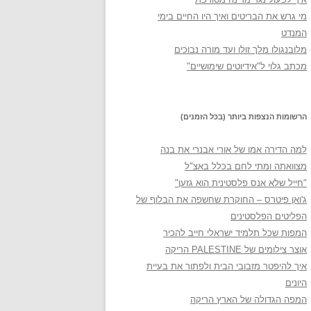
מי גרש את הבריטים ואיך היו החיים בימי
המנדט
מלובנגולו מלך זולו ועד מורה נבוכים
מכתב גלוי ל"אידיוטים שימושיים"
הרשומות הנצפות ביותר (בכל הזמנים)
למה הדירה אמו של אורי אבנרי את בנה
מצוואתה ומתי לחם בכלל באצ"ל
"חייל שלא אנס פלסטינית הוא גזען"
ג'ואן פיטרס – החוקרת שחשפה את הבלוף של
הפליטים הפלסטינים
המפות שכל תלמיד ישראלי חייב להכיר
אוצר צילומים של PALESTINE הריקה
איך להיפטר מזבובי הבית ולפתור את בעיית
היונים
המפה הגדולה של הארץ הריקה