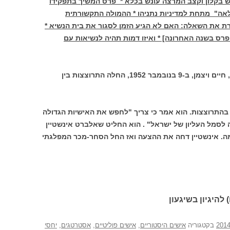
רש בקלון וקצב המרצה עונש בכלא * פרס המשיך בתפקידו
אה" מתחת למדיניות נתניהו * ההמולה התקשורתית
ת את השאלה: האם לא הגיע הזמן לסגור את בית הנשיא *
תה כהונת פרס בשנה האחרונה] * ואיזו דמות תהיה לנשיאות עם
כשנפטר הנשיא הראשון של מדינת ישראל, חיים ויצמן, ב-9 בנובמבר 1952, החלה התרוצצות בין
 בהתרוצצות. הוא אמר כי צריך "לחפש את האישיות הגדולה
 לסמל העליון של ישראל" . הוא החליט שאלברט אינשטיין
מה. אינשטיין דחה את ההצעה ואז החל הסחר-מכר המפלגתי
 להיגיון בשיגעון
בקטגוריה
אישים היסטוריים
,
אישים פוליטיים
,
אסטרטגים
,
יחסי