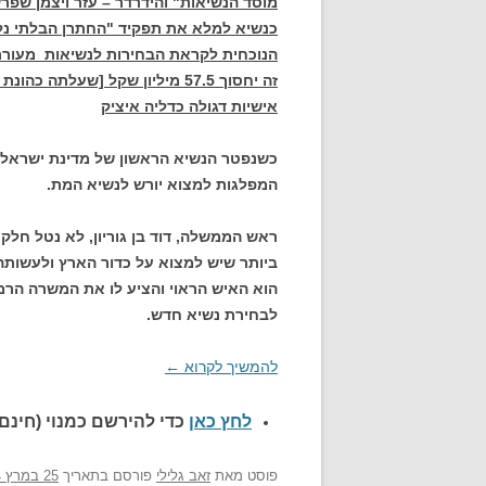
מוסד הנשיאות" והידרדר – עזר ויצמן שפ
כנשיא למלא את תפקיד "החתרן הבלתי נל
הנוכחית לקראת הבחירות לנשיאות מעורר
זה יחסוך 57.5 מיליון שקל [שעל
אישיות דגולה כדליה איציק
המפלגות למצוא יורש לנשיא המת.
ראש הממשלה, דוד בן גוריון, לא נטל חלק
ביותר שיש למצוא על כדור הארץ ולעשותה
הוא האיש הראוי והציע לו את המשרה הר
לבחירת נשיא חדש.
להמשיך לקרוא
←
לחץ כאן
כדי להירשם כ
מנוי (חינם)
פוסט
מאת
זאב גלילי
פורסם בתאריך
25 במרץ 2014