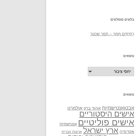
בלוגים מומלצים
רְסִיסִים מִמֶנִי – תמר שכטר
נושאים
נושאים
נושאים
אבטואנטישמיות
אולמרט
אהוד ברק
אישים היסטוריים
אישים פוליטיים
אנטישמיות
ארץ ישראל
אקדמיה
ארצות הברית